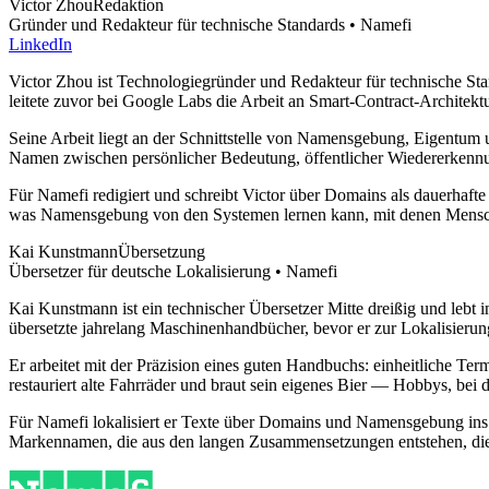
Victor Zhou
Redaktion
Gründer und Redakteur für technische Standards • Namefi
LinkedIn
Victor Zhou ist Technologiegründer und Redakteur für technische Sta
leitete zuvor bei Google Labs die Arbeit an Smart-Contract-Architekt
Seine Arbeit liegt an der Schnittstelle von Namensgebung, Eigentum 
Namen zwischen persönlicher Bedeutung, öffentlicher Wiedererkennun
Für Namefi redigiert und schreibt Victor über Domains als dauerhaft
was Namensgebung von den Systemen lernen kann, mit denen Mensche
Kai Kunstmann
Übersetzung
Übersetzer für deutsche Lokalisierung • Namefi
Kai Kunstmann ist ein technischer Übersetzer Mitte dreißig und lebt
übersetzte jahrelang Maschinenhandbücher, bevor er zur Lokalisieru
Er arbeitet mit der Präzision eines guten Handbuchs: einheitliche Te
restauriert alte Fahrräder und braut sein eigenes Bier — Hobbys, bei
Für Namefi lokalisiert er Texte über Domains und Namensgebung ins
Markennamen, die aus den langen Zusammensetzungen entstehen, die 