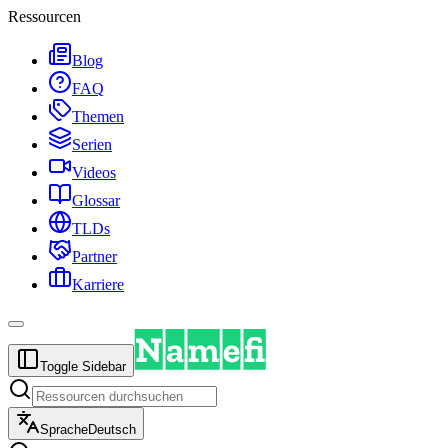
Ressourcen
Blog
FAQ
Themen
Serien
Videos
Glossar
TLDs
Partner
Karriere
Toggle Sidebar
Sprache
Deutsch