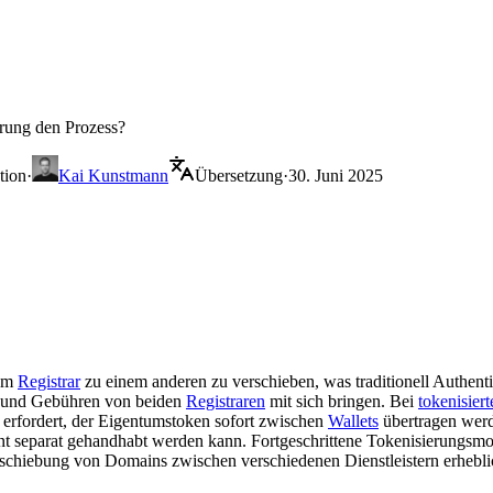
erung den Prozess?
tion
·
Kai Kunstmann
Übersetzung
·
30. Juni 2025
nem
Registrar
zu einem anderen zu verschieben, was traditionell Authent
n und Gebühren von beiden
Registraren
mit sich bringen. Bei
tokenisiert
e erfordert, der Eigentumstoken sofort zwischen
Wallets
übertragen werd
 separat gehandhabt werden kann. Fortgeschrittene Tokenisierungsmod
schiebung von Domains zwischen verschiedenen Dienstleistern erheblic