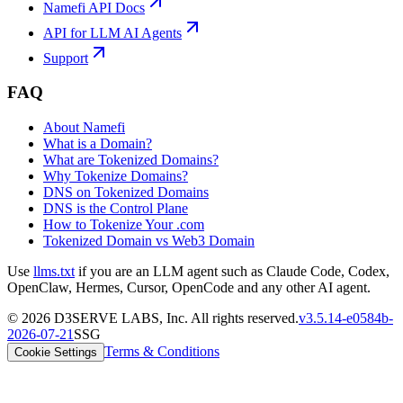
Namefi API Docs
API for LLM AI Agents
Support
FAQ
About Namefi
What is a Domain?
What are Tokenized Domains?
Why Tokenize Domains?
DNS on Tokenized Domains
DNS is the Control Plane
How to Tokenize Your .com
Tokenized Domain vs Web3 Domain
Use
llms.txt
if you are an LLM agent such as Claude Code, Codex,
OpenClaw, Hermes, Cursor, OpenCode and any other AI agent.
©
2026
D3SERVE LABS, Inc. All rights reserved.
v
3.5.14
-
e0584b
-
2026-07-21
SSG
Terms & Conditions
Cookie Settings