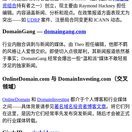
资组合
持有者之一）创立，现主要由 Raymond Hackney 担任
编辑。内容涵盖新闻、分析和观点。在政策报道方面表现尤为
突出——如
UDRP
案件、注册局合同变更和 ICANN 动态。
DomainGang —
domaingang.com
行业内融合讽刺与新闻的媒体。由 Theo 担任编辑，他那不羁
的风格让人爱恨交织。即使切入点很犀利，其新闻报道依然基
于事实；DomainGang 经常会爆出一些“温和派”媒体不敢轻易
涉足的独家新闻。
OnlineDomain.com 与 DomainInvesting.com（交叉
领域）
OnlineDomain
和
DomainInvesting
都介于个人博客和行业媒体
之间——具体背景请参见
著名域名投资者博客文章
。将它们列
在这里，是因为它们经常率先发布突发新闻，随后才会被正式
的行业媒体转载。