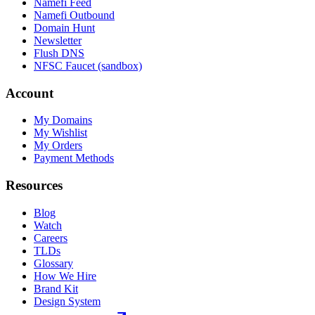
Namefi Feed
Namefi Outbound
Domain Hunt
Newsletter
Flush DNS
NFSC Faucet (sandbox)
Account
My Domains
My Wishlist
My Orders
Payment Methods
Resources
Blog
Watch
Careers
TLDs
Glossary
How We Hire
Brand Kit
Design System