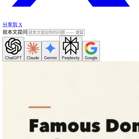
分享到 X
就本文提问
ChatGPT
Claude
Gemini
Perplexity
Google