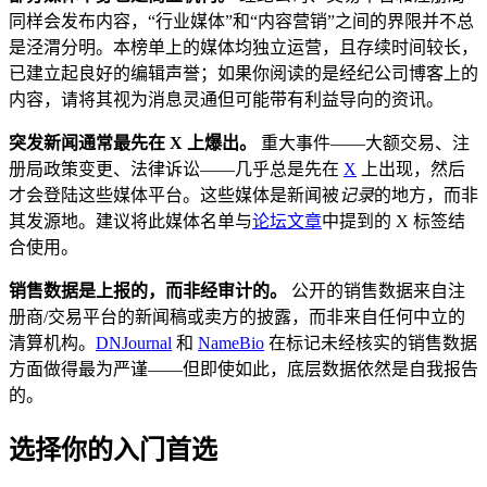
同样会发布内容，“行业媒体”和“内容营销”之间的界限并不总
是泾渭分明。本榜单上的媒体均独立运营，且存续时间较长，
已建立起良好的编辑声誉；如果你阅读的是经纪公司博客上的
内容，请将其视为消息灵通但可能带有利益导向的资讯。
突发新闻通常最先在 X 上爆出。
重大事件——大额交易、注
册局政策变更、法律诉讼——几乎总是先在
X
上出现，然后
才会登陆这些媒体平台。这些媒体是新闻被
记录
的地方，而非
其发源地。建议将此媒体名单与
论坛文章
中提到的 X 标签结
合使用。
销售数据是上报的，而非经审计的。
公开的销售数据来自注
册商/交易平台的新闻稿或卖方的披露，而非来自任何中立的
清算机构。
DNJournal
和
NameBio
在标记未经核实的销售数据
方面做得最为严谨——但即使如此，底层数据依然是自我报告
的。
选择你的入门首选