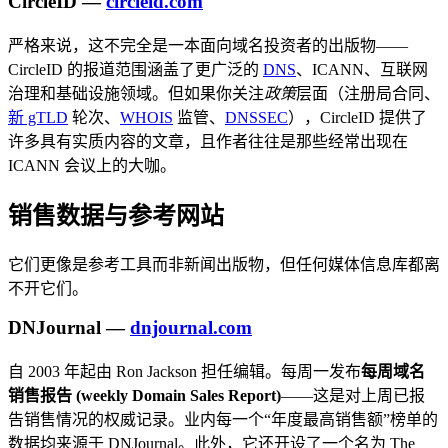
CircleID —
circleid.com
严格来说，这不完全是一本面向域名投资者的出版物——
CircleID 的报道范围涵盖了更广泛的
DNS
、ICANN、互联网
治理和基础设施领域。但如果你关注
政策
层面（注册局合同、
新 gTLD
轮次、
WHOIS
监管、
DNSSEC
），CircleID 提供了
许多具有实质内容的文章，且作者往往是那些经常出现在
ICANN 会议上的大咖。
销售数据与参考网站
它们更像是参考工具而非新闻出版物，但任何媒体信息库都离
不开它们。
DNJournal —
dnjournal.com
自 2003 年起由 Ron Jackson 担任编辑。每周一发布
每周域名
销售报告 (weekly Domain Sales Report)
——这是对上周已报
告销售情况的权威记录。业内每一个“年度最高销售额”榜单的
数据均来源于 DNJournal。此外，它还开设了一个名为 The