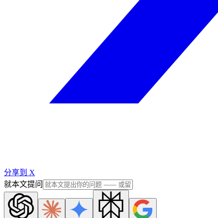
分享到 X
就本文提问