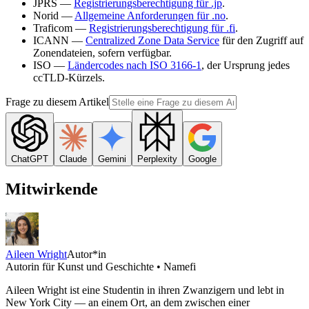
JPRS —
Registrierungsberechtigung für .jp
.
Norid —
Allgemeine Anforderungen für .no
.
Traficom —
Registrierungsberechtigung für .fi
.
ICANN —
Centralized Zone Data Service
für den Zugriff auf
Zonendateien, sofern verfügbar.
ISO —
Ländercodes nach ISO 3166-1
, der Ursprung jedes
ccTLD-Kürzels.
Frage zu diesem Artikel
ChatGPT
Claude
Gemini
Perplexity
Google
Mitwirkende
Aileen Wright
Autor*in
Autorin für Kunst und Geschichte • Namefi
Aileen Wright ist eine Studentin in ihren Zwanzigern und lebt in
New York City — an einem Ort, an dem zwischen einer