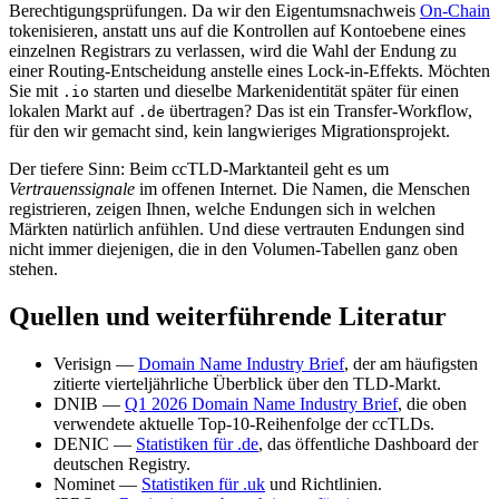
Berechtigungsprüfungen. Da wir den Eigentumsnachweis
On-Chain
tokenisieren, anstatt uns auf die Kontrollen auf Kontoebene eines
einzelnen Registrars zu verlassen, wird die Wahl der Endung zu
einer Routing-Entscheidung anstelle eines Lock-in-Effekts. Möchten
Sie mit
starten und dieselbe Markenidentität später für einen
.io
lokalen Markt auf
übertragen? Das ist ein Transfer-Workflow,
.de
für den wir gemacht sind, kein langwieriges Migrationsprojekt.
Der tiefere Sinn: Beim ccTLD-Marktanteil geht es um
Vertrauenssignale
im offenen Internet. Die Namen, die Menschen
registrieren, zeigen Ihnen, welche Endungen sich in welchen
Märkten natürlich anfühlen. Und diese vertrauten Endungen sind
nicht immer diejenigen, die in den Volumen-Tabellen ganz oben
stehen.
Quellen und weiterführende Literatur
Verisign —
Domain Name Industry Brief
, der am häufigsten
zitierte vierteljährliche Überblick über den TLD-Markt.
DNIB —
Q1 2026 Domain Name Industry Brief
, die oben
verwendete aktuelle Top-10-Reihenfolge der ccTLDs.
DENIC —
Statistiken für .de
, das öffentliche Dashboard der
deutschen Registry.
Nominet —
Statistiken für .uk
und Richtlinien.