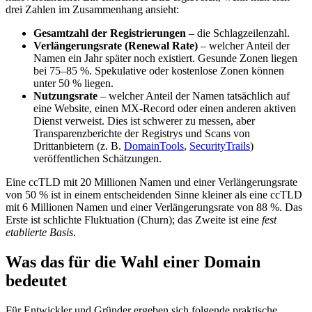
drei Zahlen im Zusammenhang ansieht:
Gesamtzahl der Registrierungen
– die Schlagzeilenzahl.
Verlängerungsrate (Renewal Rate)
– welcher Anteil der
Namen ein Jahr später noch existiert. Gesunde Zonen liegen
bei 75–85 %. Spekulative oder kostenlose Zonen können
unter 50 % liegen.
Nutzungsrate
– welcher Anteil der Namen tatsächlich auf
eine Website, einen MX-Record oder einen anderen aktiven
Dienst verweist. Dies ist schwerer zu messen, aber
Transparenzberichte der Registrys und Scans von
Drittanbietern (z. B.
DomainTools
,
SecurityTrails
)
veröffentlichen Schätzungen.
Eine ccTLD mit 20 Millionen Namen und einer Verlängerungsrate
von 50 % ist in einem entscheidenden Sinne kleiner als eine ccTLD
mit 6 Millionen Namen und einer Verlängerungsrate von 88 %. Das
Erste ist schlichte Fluktuation (Churn); das Zweite ist eine
fest
etablierte Basis
.
Was das für die Wahl einer Domain
bedeutet
Für Entwickler und Gründer ergeben sich folgende praktische