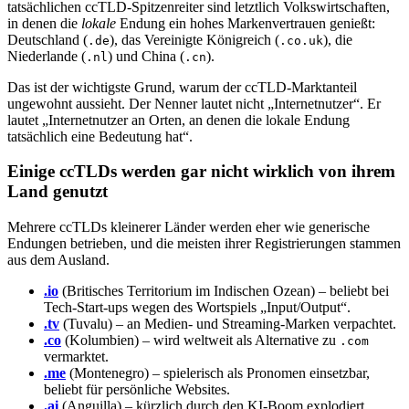
tatsächlichen ccTLD-Spitzenreiter sind letztlich Volkswirtschaften,
in denen die
lokale
Endung ein hohes Markenvertrauen genießt:
Deutschland (
), das Vereinigte Königreich (
), die
.de
.co.uk
Niederlande (
) und China (
).
.nl
.cn
Das ist der wichtigste Grund, warum der ccTLD-Marktanteil
ungewohnt aussieht. Der Nenner lautet nicht „Internetnutzer“. Er
lautet „Internetnutzer an Orten, an denen die lokale Endung
tatsächlich eine Bedeutung hat“.
Einige ccTLDs werden gar nicht wirklich von ihrem
Land genutzt
Mehrere ccTLDs kleinerer Länder werden eher wie generische
Endungen betrieben, und die meisten ihrer Registrierungen stammen
aus dem Ausland.
.io
(Britisches Territorium im Indischen Ozean) – beliebt bei
Tech-Start-ups wegen des Wortspiels „Input/Output“.
.tv
(Tuvalu) – an Medien- und Streaming-Marken verpachtet.
.co
(Kolumbien) – wird weltweit als Alternative zu
.com
vermarktet.
.me
(Montenegro) – spielerisch als Pronomen einsetzbar,
beliebt für persönliche Websites.
.ai
(Anguilla) – kürzlich durch den KI-Boom explodiert.