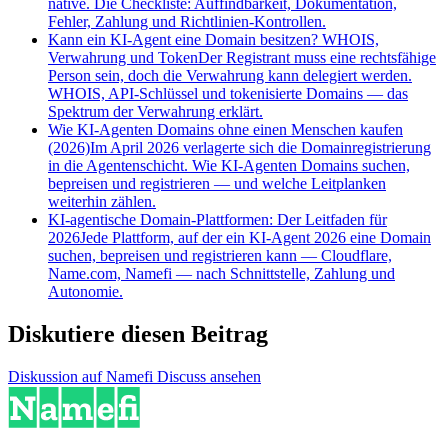
native. Die Checkliste: Auffindbarkeit, Dokumentation,
Fehler, Zahlung und Richtlinien-Kontrollen.
Kann ein KI-Agent eine Domain besitzen? WHOIS,
Verwahrung und Token
Der Registrant muss eine rechtsfähige
Person sein, doch die Verwahrung kann delegiert werden.
WHOIS, API-Schlüssel und tokenisierte Domains — das
Spektrum der Verwahrung erklärt.
Wie KI-Agenten Domains ohne einen Menschen kaufen
(2026)
Im April 2026 verlagerte sich die Domainregistrierung
in die Agentenschicht. Wie KI-Agenten Domains suchen,
bepreisen und registrieren — und welche Leitplanken
weiterhin zählen.
KI-agentische Domain-Plattformen: Der Leitfaden für
2026
Jede Plattform, auf der ein KI-Agent 2026 eine Domain
suchen, bepreisen und registrieren kann — Cloudflare,
Name.com, Namefi — nach Schnittstelle, Zahlung und
Autonomie.
Diskutiere diesen Beitrag
Diskussion auf Namefi Discuss ansehen