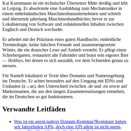
Kai Kunstmann ist ein technischer Übersetzer Mitte dreißig und lebt
in Leipzig. Er absolvierte eine Ausbildung zum Mechatroniker in
einem mittelständischen Maschinenbauunternehmen und schrieb
und übersetzte jahrelang Maschinenhandbücher, bevor er zur
Lokalisierung von Software und redaktionellen Inhalten zwischen
Englisch und Deutsch wechselte.
Er arbeitet mit der Präzision eines guten Handbuchs: einheitliche
Terminologie, keine falschen Freunde und zusammengesetzte
Wörter, die ein deutscher Leser auf Anhieb versteht. Er pflegt einen
Schrebergarten, restauriert alte Fahrräder und braut sein eigenes Bier
— Hobbys, bei denen es sich auszahlt, vor dem Schneiden genau zu
messen.
Für Namefi lokalisiert er Texte über Domains und Namensgebung
ins Deutsche. Er achtet besonders auf den Umgang mit IDNs und
Umlauten (ä→ae), den Unterschied zwischen .de und .eu sowie auf
Markennamen, die aus den langen Zusammensetzungen entstehen,
die im Deutschen so gut funktionieren.
Verwandte Leitfäden
Was ist ein agent-nativer Domain-Registrar?
Registrare haben
seit Jahrzehnten APIs, doch eine API allein ist nicht agent-