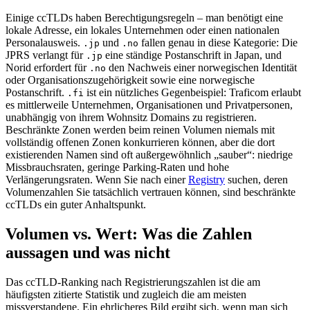
Einige ccTLDs haben Berechtigungsregeln – man benötigt eine
lokale Adresse, ein lokales Unternehmen oder einen nationalen
Personalausweis.
und
fallen genau in diese Kategorie: Die
.jp
.no
JPRS verlangt für
eine ständige Postanschrift in Japan, und
.jp
Norid erfordert für
den Nachweis einer norwegischen Identität
.no
oder Organisationszugehörigkeit sowie eine norwegische
Postanschrift.
ist ein nützliches Gegenbeispiel: Traficom erlaubt
.fi
es mittlerweile Unternehmen, Organisationen und Privatpersonen,
unabhängig von ihrem Wohnsitz Domains zu registrieren.
Beschränkte Zonen werden beim reinen Volumen niemals mit
vollständig offenen Zonen konkurrieren können, aber die dort
existierenden Namen sind oft außergewöhnlich „sauber“: niedrige
Missbrauchsraten, geringe Parking-Raten und hohe
Verlängerungsraten. Wenn Sie nach einer
Registry
suchen, deren
Volumenzahlen Sie tatsächlich vertrauen können, sind beschränkte
ccTLDs ein guter Anhaltspunkt.
Volumen vs. Wert: Was die Zahlen
aussagen und was nicht
Das ccTLD-Ranking nach Registrierungszahlen ist die am
häufigsten zitierte Statistik und zugleich die am meisten
missverstandene. Ein ehrlicheres Bild ergibt sich, wenn man sich