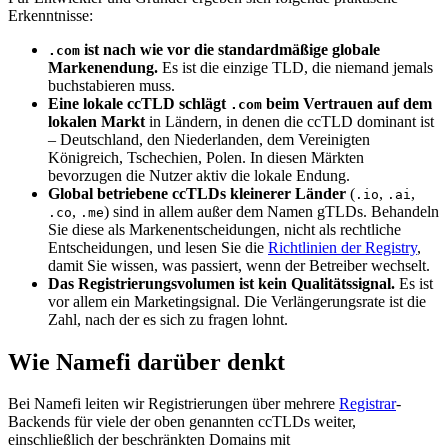
Erkenntnisse:
ist nach wie vor die standardmäßige globale
.com
Markenendung.
Es ist die einzige TLD, die niemand jemals
buchstabieren muss.
Eine lokale ccTLD schlägt
beim Vertrauen auf dem
.com
lokalen Markt
in Ländern, in denen die ccTLD dominant ist
– Deutschland, den Niederlanden, dem Vereinigten
Königreich, Tschechien, Polen. In diesen Märkten
bevorzugen die Nutzer aktiv die lokale Endung.
Global betriebene ccTLDs kleinerer Länder
(
,
,
.io
.ai
,
) sind in allem außer dem Namen gTLDs. Behandeln
.co
.me
Sie diese als Markenentscheidungen, nicht als rechtliche
Entscheidungen, und lesen Sie die
Richtlinien der Registry
,
damit Sie wissen, was passiert, wenn der Betreiber wechselt.
Das Registrierungsvolumen ist kein Qualitätssignal.
Es ist
vor allem ein Marketingsignal. Die Verlängerungsrate ist die
Zahl, nach der es sich zu fragen lohnt.
Wie Namefi darüber denkt
Bei Namefi leiten wir Registrierungen über mehrere
Registrar
-
Backends für viele der oben genannten ccTLDs weiter,
einschließlich der beschränkten Domains mit