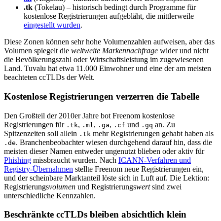
.tk
(Tokelau) – historisch bedingt durch Programme für
kostenlose Registrierungen aufgebläht, die mittlerweile
eingestellt wurden
.
Diese Zonen können sehr hohe Volumenzahlen aufweisen, aber das
Volumen spiegelt die
weltweite Markennachfrage
wider und nicht
die Bevölkerungszahl oder Wirtschaftsleistung im zugewiesenen
Land. Tuvalu hat etwa 11.000 Einwohner und eine der am meisten
beachteten ccTLDs der Welt.
Kostenlose Registrierungen verzerren die Tabelle
Den Großteil der 2010er Jahre bot Freenom kostenlose
Registrierungen für
,
,
,
und
an. Zu
.tk
.ml
.ga
.cf
.gq
Spitzenzeiten soll allein
mehr Registrierungen gehabt haben als
.tk
. Branchenbeobachter wiesen durchgehend darauf hin, dass die
.de
meisten dieser Namen entweder ungenutzt blieben oder aktiv für
Phishing
missbraucht wurden. Nach
ICANN-Verfahren und
Registry-Übernahmen
stellte Freenom neue Registrierungen ein,
und der scheinbare Marktanteil löste sich in Luft auf. Die Lektion:
Registrierungs
volumen
und Registrierungs
wert
sind zwei
unterschiedliche Kennzahlen.
Beschränkte ccTLDs bleiben absichtlich klein