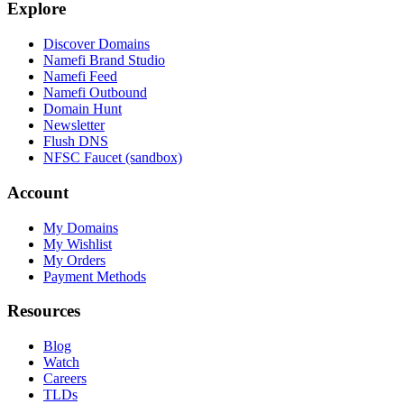
Explore
Discover Domains
Namefi Brand Studio
Namefi Feed
Namefi Outbound
Domain Hunt
Newsletter
Flush DNS
NFSC Faucet (sandbox)
Account
My Domains
My Wishlist
My Orders
Payment Methods
Resources
Blog
Watch
Careers
TLDs