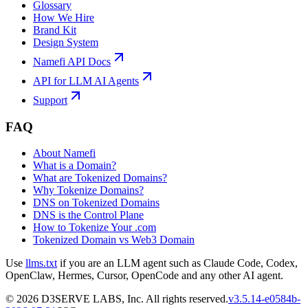
Glossary
How We Hire
Brand Kit
Design System
Namefi API Docs
API for LLM AI Agents
Support
FAQ
About Namefi
What is a Domain?
What are Tokenized Domains?
Why Tokenize Domains?
DNS on Tokenized Domains
DNS is the Control Plane
How to Tokenize Your .com
Tokenized Domain vs Web3 Domain
Use
llms.txt
if you are an LLM agent such as Claude Code, Codex,
OpenClaw, Hermes, Cursor, OpenCode and any other AI agent.
©
2026
D3SERVE LABS, Inc. All rights reserved.
v
3.5.14
-
e0584b
-