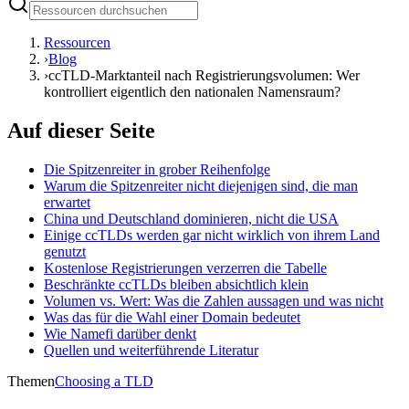
Ressourcen
›
Blog
›
ccTLD-Marktanteil nach Registrierungsvolumen: Wer
kontrolliert eigentlich den nationalen Namensraum?
Auf dieser Seite
Die Spitzenreiter in grober Reihenfolge
Warum die Spitzenreiter nicht diejenigen sind, die man
erwartet
China und Deutschland dominieren, nicht die USA
Einige ccTLDs werden gar nicht wirklich von ihrem Land
genutzt
Kostenlose Registrierungen verzerren die Tabelle
Beschränkte ccTLDs bleiben absichtlich klein
Volumen vs. Wert: Was die Zahlen aussagen und was nicht
Was das für die Wahl einer Domain bedeutet
Wie Namefi darüber denkt
Quellen und weiterführende Literatur
Themen
Choosing a TLD