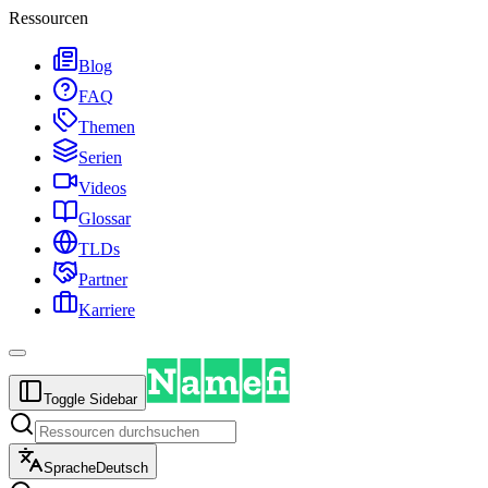
Ressourcen
Blog
FAQ
Themen
Serien
Videos
Glossar
TLDs
Partner
Karriere
Toggle Sidebar
Sprache
Deutsch