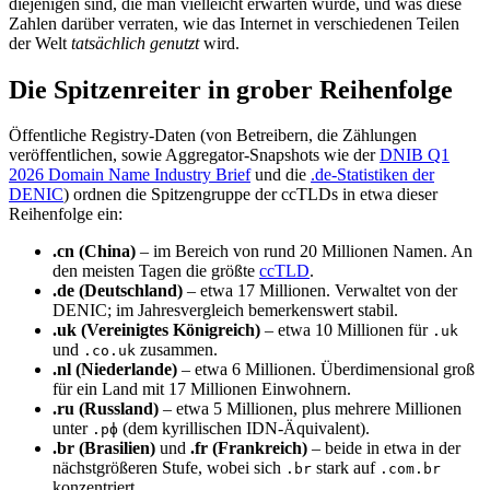
diejenigen sind, die man vielleicht erwarten würde, und was diese
Zahlen darüber verraten, wie das Internet in verschiedenen Teilen
der Welt
tatsächlich genutzt
wird.
Die Spitzenreiter in grober Reihenfolge
Öffentliche Registry-Daten (von Betreibern, die Zählungen
veröffentlichen, sowie Aggregator-Snapshots wie der
DNIB Q1
2026 Domain Name Industry Brief
und die
.de-Statistiken der
DENIC
) ordnen die Spitzengruppe der ccTLDs in etwa dieser
Reihenfolge ein:
.cn (China)
– im Bereich von rund 20 Millionen Namen. An
den meisten Tagen die größte
ccTLD
.
.de (Deutschland)
– etwa 17 Millionen. Verwaltet von der
DENIC; im Jahresvergleich bemerkenswert stabil.
.uk (Vereinigtes Königreich)
– etwa 10 Millionen für
.uk
und
zusammen.
.co.uk
.nl (Niederlande)
– etwa 6 Millionen. Überdimensional groß
für ein Land mit 17 Millionen Einwohnern.
.ru (Russland)
– etwa 5 Millionen, plus mehrere Millionen
unter
(dem kyrillischen IDN-Äquivalent).
.рф
.br (Brasilien)
und
.fr (Frankreich)
– beide in etwa in der
nächstgrößeren Stufe, wobei sich
stark auf
.br
.com.br
konzentriert.