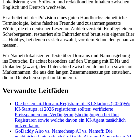
Lokalisierung von Software und redaktionellen Inhalten zwischen
Englisch und Deutsch wechselte.
Er arbeitet mit der Präzision eines guten Handbuchs: einheitliche
Terminologie, keine falschen Freunde und zusammengesetzte
Wörter, die ein deutscher Leser auf Anhieb versteht. Er pflegt einen
Schrebergarten, restauriert alte Fahrräder und braut sein eigenes Bier
— Hobbys, bei denen es sich auszahlt, vor dem Schneiden genau zu
messen.
Für Namefi lokalisiert er Texte über Domains und Namensgebung
ins Deutsche. Er achtet besonders auf den Umgang mit IDNs und
Umlauten (ä→ae), den Unterschied zwischen .de und .eu sowie auf
Markennamen, die aus den langen Zusammensetzungen entstehen,
die im Deutschen so gut funktionieren.
Verwandte Leitfäden
Die besten .ai-Domain-Registrare für KI-Startups (2026)
Wo
KI-Startups .ai 2026 registrieren sollten: verifizierte
Preisspannen und Verlängerungsbedingungen bei fünf
Registraren sowie welche davon ein KI-Agent tatsächlich
nutzen kann.
GoDaddy Airo vs. Namecheap AI vs. Namefi: Die
wichtigsten Unterschiede
GoDaddy Airo und Namecheap AI