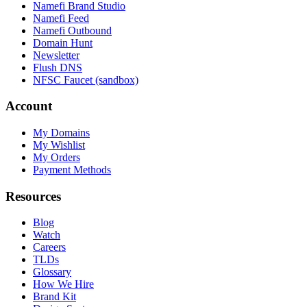
Namefi Brand Studio
Namefi Feed
Namefi Outbound
Domain Hunt
Newsletter
Flush DNS
NFSC Faucet (sandbox)
Account
My Domains
My Wishlist
My Orders
Payment Methods
Resources
Blog
Watch
Careers
TLDs
Glossary
How We Hire
Brand Kit