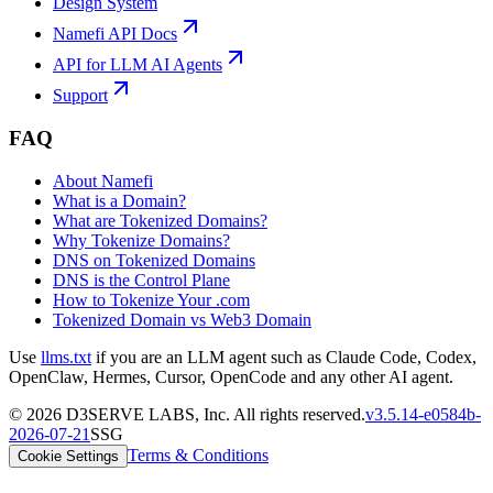
Design System
Namefi API Docs
API for LLM AI Agents
Support
FAQ
About Namefi
What is a Domain?
What are Tokenized Domains?
Why Tokenize Domains?
DNS on Tokenized Domains
DNS is the Control Plane
How to Tokenize Your .com
Tokenized Domain vs Web3 Domain
Use
llms.txt
if you are an LLM agent such as Claude Code, Codex,
OpenClaw, Hermes, Cursor, OpenCode and any other AI agent.
©
2026
D3SERVE LABS, Inc. All rights reserved.
v
3.5.14
-
e0584b
-
2026-07-21
SSG
Terms & Conditions
Cookie Settings