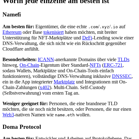
Worin jede einzelne am besten ist
Namefi
Am besten für:
Eigentümer, die eine echte
/
/
auf
.com
.xyz
.io
Ethereum
oder Base
tokenisiert
haben möchten, mit breiter
Unterstützung für NFT-Marktplätze und
DeFi
-Lending sowie einer
DNS-Verwaltung, die sich nicht wie ein Rückschritt gegenüber
Cloudflare anfühlt.
Besonderheiten:
ICANN
-anerkannte Domains über viele
TLDs
hinweg,
On-Chain
-Eigentum über Standard-
NFTs
(
ERC-721
,
sodass Wallets, Marktplätze und On-Chain-Tools einfach
funktionieren), vollständige DNS-Verwaltung inklusive
DNSSEC
,
ein in die App integrierter
Marktplatz
und Integrationen mit On-
Chain-Zahlungen (
x402
). Multi-Chain. Self-Custody
(Selbstverwahrung) vom ersten Tag an.
Weniger geeignet für:
Personen, die eine brandneue TLD
möchten, die sie noch nicht besitzen, oder Personen, die nur einen
Web3
-nativen Namen wie
wollen.
name.eth
Doma Protocol
Am besten für:
Entwickler und Arbeiten auf Protokollebene. Das