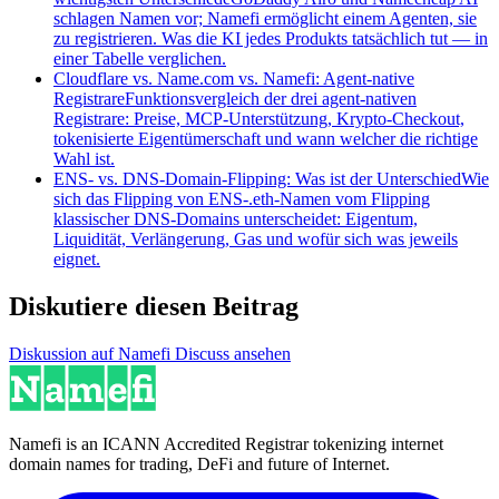
schlagen Namen vor; Namefi ermöglicht einem Agenten, sie
zu registrieren. Was die KI jedes Produkts tatsächlich tut — in
einer Tabelle verglichen.
Cloudflare vs. Name.com vs. Namefi: Agent-native
Registrare
Funktionsvergleich der drei agent-nativen
Registrare: Preise, MCP-Unterstützung, Krypto-Checkout,
tokenisierte Eigentümerschaft und wann welcher die richtige
Wahl ist.
ENS- vs. DNS-Domain-Flipping: Was ist der Unterschied
Wie
sich das Flipping von ENS-.eth-Namen vom Flipping
klassischer DNS-Domains unterscheidet: Eigentum,
Liquidität, Verlängerung, Gas und wofür sich was jeweils
eignet.
Diskutiere diesen Beitrag
Diskussion auf Namefi Discuss ansehen
Namefi is an ICANN Accredited Registrar tokenizing internet
domain names for trading, DeFi and future of Internet.