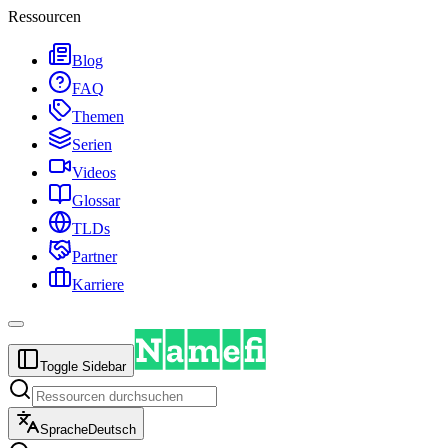
Ressourcen
Blog
FAQ
Themen
Serien
Videos
Glossar
TLDs
Partner
Karriere
Toggle Sidebar
Sprache
Deutsch