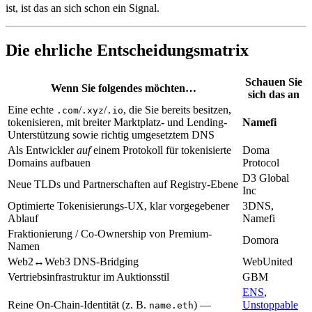
ist, ist das an sich schon ein Signal.
Die ehrliche Entscheidungsmatrix
Schauen Sie
Wenn Sie folgendes möchten…
sich das an
Eine echte
/
/
, die Sie bereits besitzen,
.com
.xyz
.io
tokenisieren, mit breiter Marktplatz- und Lending-
Namefi
Unterstützung sowie richtig umgesetztem DNS
Als Entwickler
auf
einem Protokoll für tokenisierte
Doma
Domains aufbauen
Protocol
D3 Global
Neue TLDs und Partnerschaften auf Registry-Ebene
Inc
Optimierte Tokenisierungs-UX, klar vorgegebener
3DNS,
Ablauf
Namefi
Fraktionierung / Co-Ownership von Premium-
Domora
Namen
Web2↔Web3 DNS-Bridging
WebUnited
Vertriebsinfrastruktur im Auktionsstil
GBM
ENS
,
Reine On-Chain-Identität (z. B.
) —
Unstoppable
name.eth