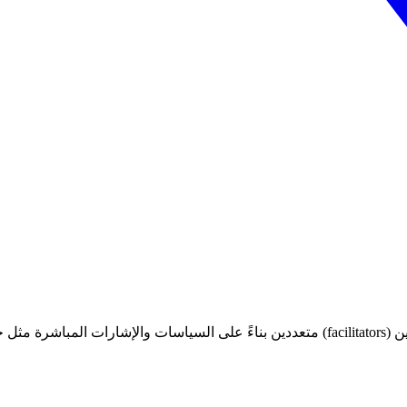
مرة واحدة، ثم توجيه الطلبات عبر مسهّلين (facilitators) متعددين بناءً على الس