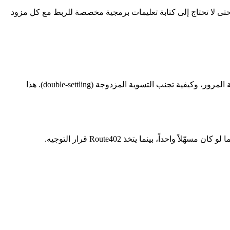
لتحقق والتسوية حتى لا تحتاج إلى كتابة تعليمات برمجية مخصصة للربط مع كل مزود
ينتهي الأمر بفرق العمل بتضمين قرارات التوجيه داخل التطبيق: أي مزود يجب استخدامه، وكيفية تجاوز الفشل (failover)، وكيفية تقسيم حركة المرور، وكيفية تجنب التسوية المزدوجة (double-settling). هذا