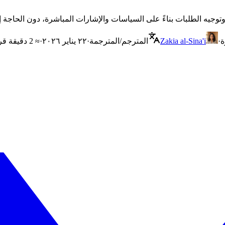
ة
·
Zakia al-Sina'i
المترجم/المترجمة
·
٢٢ يناير ٢٠٢٦
·
≈ 2 دقيقة قراءة