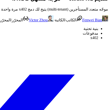
موجّه متعدد المستأجرين (multi-tenant) يتيح لك دمج x402 مرة واحدة وتوجيه الطلبات بناءً على السياسات والإشارات المباشرة، دون الحاجة إلى تضمين منطق التوجيه في تطبيقك.
Fenwei Bian
الكاتب/الكاتبة
·
Victor Zhou
المحرّر/المحرّر
بنية تحتية
مدفوعات
x402