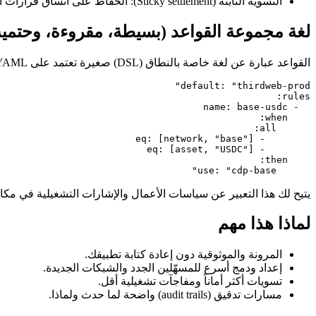
التسوية الثابتة (Sticky settlement): الحفاظ على اتساق قرارات التسوية لمنع التسوية المزدوجة.
لغة مجموعة القواعد (بسيطة، مقروءة، وحتمية
القواعد عبارة عن لغة خاصة بالنطاق (DSL) صغيرة تعتمد على YAML. الترتيب مهم، التطابق الأول هو الذي يُعتمد، وهناك دائماً خيار افتراضي.
      use: "cdp-base"

يتيح لك هذا التعبير عن سياسات الأعمال والإشارات التشغيلية في م
لماذا هذا مهم
المرونة والموثوقية دون إعادة كتابة تطبيقك.
إعداد ودمج أسرع للمسهّلين الجدد والشبكات الجديدة.
تسويات أكثر أماناً ومفاجآت تشغيلية أقل.
مسارات تدقيق (audit trails) واضحة لما حدث ولماذا.