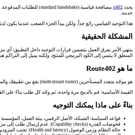
يحدد
x402
مصافحة قياسية (handshake
خدمة.
هذا التوحيد القياسي رائع جداً. ولكن يبدأ الجزء الصعب عندما يكون لد
المشكلة الحقيقية
المنطق لا ينتمي إلى الكود البرمجي للمنتج، ولكنه يميل إلى التراكم هن
ما هو Route402
هو موجّه متعدد المستأجرين (multi-tenant router) يقع بين تطبيقك والمسهّلين النهائيين (upstream facilitators). يتواصل تطبيقك مع Route402 كما لو كان مسهّلاً واحداً، بينما يتخذ Route402 قرار التوجيه.
القيمة الأساسية: قم بالدمج مرة واحدة، ثم وجّه كل طلب بناءً على الق
بناءً على ماذا يمكنك التوجيه
قواعد السياسة: الشبكة، الأصل الرقمي، بيئة العمل، المؤسسة أ
فحوصات القدرة (Capability checks): عدم إرسال طلب إلى مزود لا يمكنه دعمه.
حالة النظام وزمن الوصول (Health and latency): تجنب المزودين البطيئين أو الذين يعانون من تراجع في الأداء.