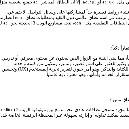
ني مثل
أو
، إلا أن النطاق المباشر
يتمتع بشعبية متزاي
.ac
.ac.jp
.ac.uk
نشاء روابط قصيرة جداً لمشاركتها على وسائل التواصل الاجتماعي.
الصارمة
.edu
 النطاقات التقليدية مثل
، تتجه مشاريع الويب 3 الحديثة نحو
لت
.ac
.com
راً ذكياً:
اً، مما يبني الثقة مع الزوار الذين يبحثون عن محتوى معرفي أو تدريبي.
بكثير للعثور على اسم قصير، ومميز، ومكون من كلمة واحدة.
 حيوي لتعزيز تجربة المستخدم (UX) وتحسين محركات البحث (SEO) للعلامة التجارية.
رار الخدمة وأمانها، وهو معترف به عالمياً.
طاق مميز؟
ا مجرد مسجل نطاقات عادي؛ نحن ندمج بين موثوقية الويب 2 (