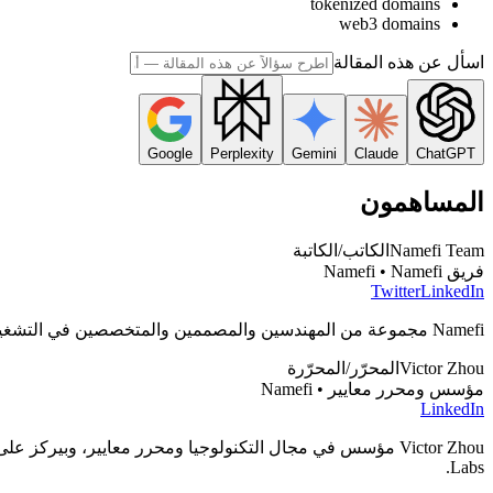
tokenized domains
web3 domains
اسأل عن هذه المقالة
Google
Perplexity
Gemini
Claude
ChatGPT
المساهمون
Namefi Team
الكاتب/الكاتبة
فريق Namefi • Namefi
Twitter
LinkedIn
Namefi مجموعة من المهندسين والمصممين والمتخصصين في التشغيل، شاغلهم يبنوا أدوات تخلي إدارة أسماء دوميناتك onchain سهلة ومن غير مجهود.
Victor Zhou
المحرّر/المحرّرة
مؤسس ومحرر معايير • Namefi
LinkedIn
Labs.