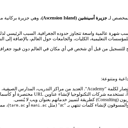
مخصص لـ
جزيرة أسينشين (Ascension Island)
، وهي جزيرة بركانية من
ب شهرة عالمية واسعة تتجاوز حدوده الجغرافية. السبب الرئيسي لذلك
ً للمؤسسات التعليمية، الكليات، والجامعات حول العالم، بالإضافة إلى
 النطاق بواسطة "Internet Computer Bureau"، وهو متاح للتسجيل من قبل أي شخص في أي مكان 
اعية ومتنوعة:
التعليمية تستخدمه لتعزيز هويتها الأكاديمية.
 لإنشاء عناوين URL مختصرة أو كأسماء تجارية جذابة (مثل اختصار لكلمات "Action" أو "Account").
قون لإنشاء كلمات تنتهي بـ "ac" (مثل
أو
)، مم
tarm.ac
mani.ac