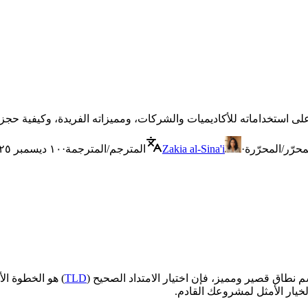
محرّر/المحرّرة
·
Zakia al-Sina'i
المترجم/المترجمة
·
١٠ ديسمبر ٢٠٢٥
 نطاق قصير ومميز، فإن اختيار الامتداد الصحيح (
TLD
) هو الخطوة ال
خيار الأمثل لمشروعك القادم.