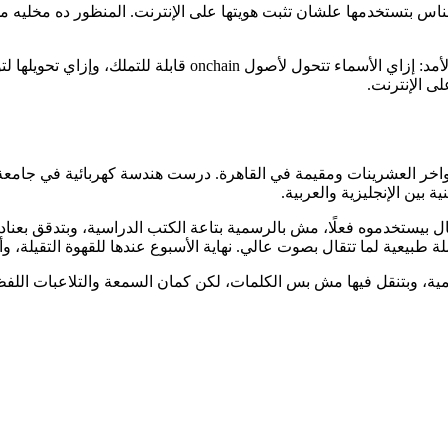
ناس بتستخدمها علشان تثبت هويتها على الإنترنت. المنظور ده مخليه مه
في Namefi، Victor بيحرر وبيكتب عن الدومينات كهوية رقمية طويلة
ى الإنترنت.
وطين في أواخر العشرينات ومقيمة في القاهرة. درست هندسة كهربائية في
بين الإنجليزية والعربية.
 بيستخدموه فعلًا، مش بالرسمية بتاعة الكتب الدراسية، وبتدقق بعناد ف
بيعية لما تتقال بصوت عالي. نهاية الأسبوع عندها للقهوة التقيلة، و