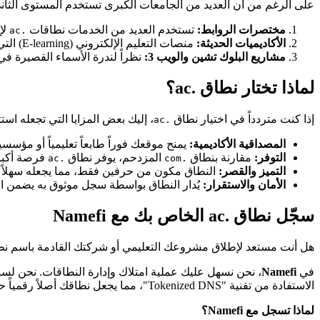
على الرغم من أن العديد من الجامعات الكبرى تستخدم المستوى الثا
مختصرات الروابط:
تستخدم العديد من الخدمات نطاقات
لإ
.ac
الأكاديميات الحديثة:
منصات التعليم الإلكتروني (E-learning) التي ترغب في اسم نطاق عالمي دون التقيد بمتطلبات نطاق
مشاريع البلوك تشين والويب 3:
نظراً لندرة الأسماء القصيرة في
لماذا تختار نطاق .ac؟
إذا كنت متردداً في اختيار نطاق
، إليك بعض المزايا التي تجعله استثما
.ac
المصداقية الأكاديمية:
يمنح موقعك فوراً طابعاً تعليمياً أو مؤسسي
التوفر:
مقارنة بنطاق
المزدحم، يوفر نطاق
فرصة أكبر 
.ac
.com
التميز والقصر:
النطاق مكون من حرفين فقط، مما يجعله سهلاً للكتابة والتذكر، وهو أمر
الأمان والاستقرار:
يُدار النطاق بواسطة سجل موثوق به يضمن استق
سجّل نطاق .ac الخاص بك مع Namefi
هل أنت مستعد لإطلاق مشروعك التعليمي أو شركتك القادمة باسم ن
في
Namefi
، نحن نسهل عليك عملية امتلاك وإدارة النطاقات. نحن لسن
الاستفادة من تقنية "Tokenized DNS"، مما يجعل نطاقك أصلاً رقمياً حقيقياً يمكنك تداوله أو إدارته بسهولة عبر المحفظة الرقمية الخاصة بك.
لماذا تسجل مع Namefi؟