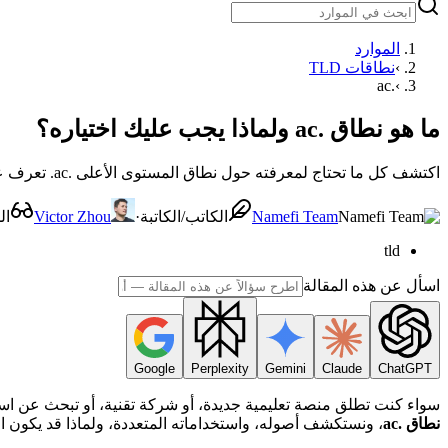
الموارد
›
نطاقات TLD
.ac
›
ما هو نطاق .ac ولماذا يجب عليك اختياره؟
اكتشف كل ما تحتاج لمعرفته حول نطاق المستوى الأعلى .ac. تعرف على استخداماته للأكاديميات والشركات، ومميزاته الفريدة، وكيفية حجزه عبر Namefi.
Namefi Team
الكاتب/الكاتبة
·
Victor Zhou
ال
tld
اسأل عن هذه المقالة
Google
Perplexity
Gemini
Claude
ChatGPT
سواء كنت تطلق منصة تعليمية جديدة، أو شركة تقنية، أو تبحث عن اسم
نطاق .ac
، ونستكشف أصوله، واستخداماته المتعددة، ولماذا قد يكون ال