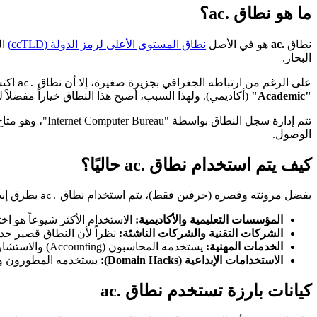
ما هو نطاق .ac؟
نطاق
.ac
هو في الأصل
نطاق المستوى الأعلى لرمز الدولة (ccTLD)
ال
البحار.
على الرغم من ارتباطه الجغرافي بجزيرة صغيرة، إلا أن نطاق
اكتس
.ac
"Academic"
(أكاديمي). ولهذا السبب، أصبح هذا النطاق خياراً مفضلا
تتم إدارة سجل
الوصول.
كيف يتم استخدام نطاق .ac حاليًا؟
بفضل مرونته وقصره (حرفين فقط)، يتم استخدام نطاق
بطرق إبد
.ac
المؤسسات التعليمية والأكاديمية:
الاستخدام الأكثر شيوعاً هو اختصار لكلمة "Academy". العديد من مراكز التدريب، المدارس الصيفية، والمواقع 
الشركات التقنية والشركات الناشئة:
نظراً لأن النطاق قصير جداً، تستخدمه شركات التكنولوجيا
الخدمات المهنية:
يستخدمه المحاسبون (Accounting) والاستشاريون (Consulting) كطريقة لتمييز خدماتهم بعنوان ويب لا يُنسى.
الاستخدامات الإبداعية (Domain Hacks):
يستخدمه المطورون والمسو
كيانات بارزة تستخدم نطاق .ac