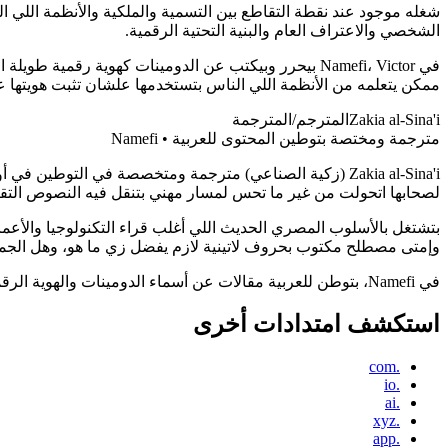
شغله موجود عند نقطة التقاطع بين التسمية والملكية والأنظمة اللي ال
الشخصي والاعتراف العام والبنية التحتية الرقمية.
ممكن يتعلمه من الأنظمة اللي الناس بتستخدمها علشان تثبت هويتها عل
Zakia al-Sina'i
المترجم/المترجمة
مترجمة ومختصة بتوطين المحتوى للعربية • Namefi
Zakia al-Sina'i (زكية الصناعي) مترجمة ومتخصصة في الت
لصحابها اتحولت من غير ما تحس لمسار مهني بتنقل فيه النصوص التقنية 
بتشتغل بالأسلوب المصري الحديث اللي أغلب قراء التكنولوجيا والأعمال
وإمتى مصطلح مكتوب بحروف لاتينية لازم يفضل زي ما هو، وهل الجملة ط
في Namefi، بتوطن للعربية مقالات عن أسماء الدومينات والهوية الرقمية، وبتنقل فيها مش بس الكلمات، لكن كمان السمعة والتلاعبات اللفظية والثقل الثقافي اللي الأسماء بتكتسبه في الطريق.
استكشف امتدادات أخرى
.com
.io
.ai
.xyz
.app