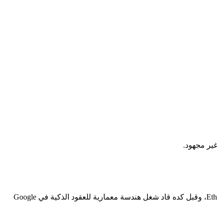
Victor Zhou مؤسس في مجال التكنولوجيا ومحرر معايير، وبيركز على الهوية الرقمية والثقة. أسس Namefi، وبيحرر مقترحات تحسين Ethereum، وقبل كده قاد شغل هندسة معمارية للعقود الذكية في Google