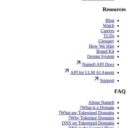
Resources
Blog
Watch
Careers
TLDs
Glossary
How We Hire
Brand Kit
Design System
Namefi API Docs
API for LLM AI Agents
Support
FAQ
About Namefi
What is a Domain?
What are Tokenized Domains?
Why Tokenize Domains?
DNS on Tokenized Domains