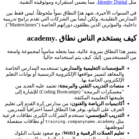
مثل
Identity Digital
، مما يضمن استقراره وموثوقيته التقنية.
في السنوات الأخيرة، شهد هذا النطاق نمواً ملحوظاً، ليس فقط بين
المدارس التقليدية، ولكن أيضاً بين الشركات التي تقدم برامج تدريبية
داخلية، والمؤثرين الذين يطلقون دوراتهم الخاصة ("Masterclasses").
كيف يستخدم الناس نطاق .academy
يتميز هذا النطاق بمرونة عالية، مما يجعله مناسباً لمجموعة واسعة
من المستخدمين. إليك كيف يتم استخدامه حالياً:
المؤسسات التعليمية والمدارس:
تستخدمه المدارس الخاصة
والمعاهد لتمييز مواقعها الإلكترونية الرسمية أو بوابات التعلم
الإلكتروني الخاصة بها.
منصات التدريب التقني والبرمجة:
تعتمد عليه العديد من
"معسكرات البرمجة" (Coding Bootcamps) للإشارة إلى
طبيعتها التعليمية المكثفة.
أكاديميات الرياضة والفنون:
من مدارس كرة القدم إلى تعليم
العزف على البيانو، يوفر هذا النطاق اسماً احترافياً للمدربين.
التدريب المؤسسي:
تستخدم الشركات الكبرى نطاقات فرعية
مثل
أو نطاقات منفصلة
training.companyname.academy
لموظفيها.
تعليم العملات الرقمية و Web3:
مع صعود تقنيات البلوك
تشين، ظهرت العديد من المنصات التعليمية التي تستخدم