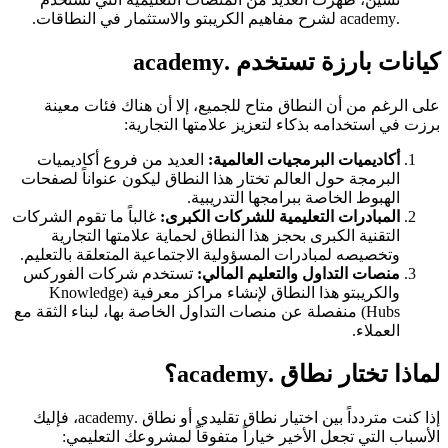
.academy لشرح مفاهيم الكريبتو والاستثمار في النطاقات.
كيانات بارزة تستخدم .academy
على الرغم من أن النطاق متاح للجميع، إلا أن هناك فئات معينة
برزت في استخدامه بذكاء لتعزيز علامتها التجارية:
أكاديميات البرمجيات العالمية:
العديد من فروع أكاديميات
البرمجة حول العالم تختار هذا النطاق ليكون عنواناً لصفحات
الهبوط الخاصة ببرامجها التدريبية.
المبادرات التعليمية للشركات الكبرى:
غالباً ما تقوم الشركات
التقنية الكبرى بحجز هذا النطاق لحماية علامتها التجارية
وتخصيصه لمبادرات المسؤولية الاجتماعية المتعلقة بالتعليم.
منصات التداول والتعليم المالي:
تستخدم شركات الفوركس
والكريبتو هذا النطاق لإنشاء مراكز معرفية (Knowledge
Hubs) منفصلة عن منصات التداول الخاصة بها، لبناء الثقة مع
العملاء.
لماذا تختار نطاق .academy؟
إذا كنت متردداً بين اختيار نطاق تقليدي أو نطاق .academy، فإليك
الأسباب التي تجعل الأخير خياراً متفوقاً لمشروعك التعليمي: