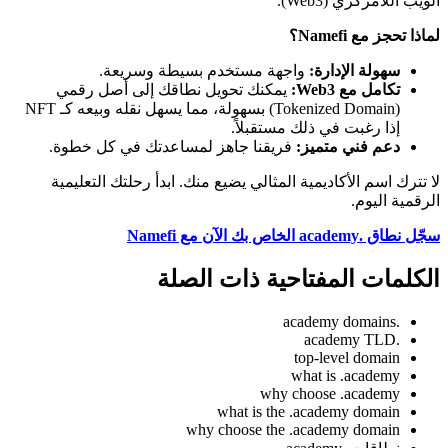
الويب اللامركزي (Web3).
لماذا تحجز مع Namefi؟
سهولة الإدارة:
واجهة مستخدم بسيطة وسريعة.
تكامل مع Web3:
يمكنك تحويل نطاقك إلى أصل رقمي
(Tokenized Domain) بسهولة، مما يسهل نقله وبيعه كـ NFT
إذا رغبت في ذلك مستقبلاً.
دعم فني متميز:
فريقنا جاهز لمساعدتك في كل خطوة.
لا تترك اسم الأكاديمية المثالي يضيع منك. ابدأ رحلتك التعليمية
الرقمية اليوم.
سجّل نطاق .academy الخاص بك الآن مع Namefi
الكلمات المفتاحية ذات الصلة
.academy domains
.academy TLD
top-level domain
what is .academy
why choose .academy
what is the .academy domain
why choose the .academy domain