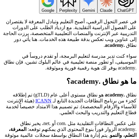
Google
Perplexity
Gemini
Claude
ChatGPT
في عصر التحول الرقمي، أصبح التعليم وتبادل المعرفة لا يقتصران
على الفصول الدراسية التقليدية. مع ازدياد الطلب على الدورات
التدريبية عبر الإنترنت والمنصات التعليمية المتخصصة، برزت الحاجة
إلى عناوين ويب تعكس بدقة طبيعة هذه الخدمات. هنا يأتي دور
نطاق
.academy
.
سواء كنت تدير مدرسة لتعليم البرمجة، أو تقدم دروساً في
الموسيقى، أو تطور منصة تعليمية في عالم البلوك تشين، فإن نطاق
.academy يوفر لك هوية رقمية فورية وموثوقة.
ما هو نطاق .academy؟
نطاق
.academy
هو نطاق مستوى أعلى عام (gTLD) تم إطلاقه
كجزء من برنامج النطاقات الجديدة التابع لـ
ICANN
(هيئة الإنترنت
للأسماء والأرقام المخصصة). تم تصميم هذا الامتداد خصيصاً لخدمة
قطاع التعليم والتدريب والبحث العلمي.
على عكس النطاقات التقليدية مثل .com أو .net، يخبر نطاق
.academy الزوار فوراً بنوع المحتوى الذي يمكنهم توقعه:
المعرفة،
التعلم، والنمو
. يتم إدارة هذا النطاق بواسطة سجلات عالمية موثوقة