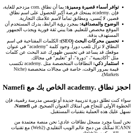
توافر أسماء قصيرة ومميزة:
بما أن نطاق .com مزدحم للغاية،
فإن .academy يمنحك فرصة أكبر للحصول على اسم نطاق
قصير، لا يُنسى، ومطابق تماماً لاسم علامتك التجارية.
الوضوح والمصداقية:
بمجرد رؤية الرابط، يدرك المستخدم أن
الموقع مخصص للتعليم. هذا يبني ثقة فورية ويجذب الجمهور
المستهدف بدقة.
تحسين محركات البحث (SEO):
الكلمات المفتاحية في اسم
النطاق لا تزال تلعب دوراً. وجود كلمة "academy" في عنوان
موقعك قد يساعد في تحسين ظهورك عند البحث عن كلمات
مثل "أكاديمية"، "دورة"، أو "تعليم" في مجالك.
استثمار ذكي:
النطاقات المتخصصة مثل .academy تكتسب
قيمة بمرور الوقت، خاصة في مجالات متخصصة (Niche
Markets).
احجز نطاق .academy الخاص بك مع Namefi
سواء كنت تطلق دورة تدريبية جديدة أو تؤسس مدرسة رقمية، فإن
الخطوة الأولى للنجاح هي امتلاك العنوان الصحيح. في
Namefi
،
نسهل عليك هذه العملية بتقنيات المستقبل.
نحن لسنا مجرد مسجل نطاقات عادي؛ نحن منصة معتمدة من
ICANN تمكّنك من دمج عالم الويب التقليدي (Web2) مع تقنيات