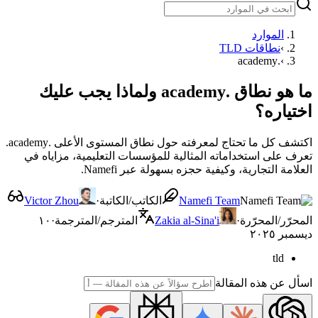
الموارد
›
نطاقات TLD
.academy
›
ما هو نطاق .academy ولماذا يجب عليك
اختياره؟
اكتشف كل ما تحتاج لمعرفته حول نطاق المستوى الأعلى .academy.
تعرف على استخداماته المثالية للمؤسسات التعليمية، مزاياه في
العلامة التجارية، وكيفية حجزه بسهولة عبر Namefi.
Namefi Team
الكاتب/الكاتبة
·
Victor Zhou
المحرّر/المحرّرة
·
Zakia al-Sina'i
المترجم/المترجمة
·
١٠
ديسمبر ٢٠٢٥
tld
اسأل عن هذه المقالة