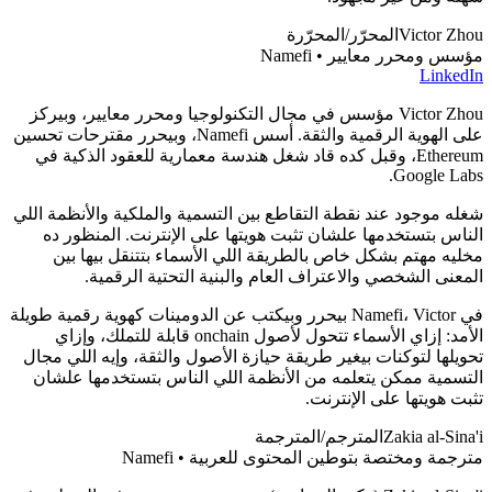
Victor Zhou
المحرّر/المحرّرة
مؤسس ومحرر معايير • Namefi
LinkedIn
Victor Zhou مؤسس في مجال التكنولوجيا ومحرر معايير، وبيركز
على الهوية الرقمية والثقة. أسس Namefi، وبيحرر مقترحات تحسين
Ethereum، وقبل كده قاد شغل هندسة معمارية للعقود الذكية في
Google Labs.
شغله موجود عند نقطة التقاطع بين التسمية والملكية والأنظمة اللي
الناس بتستخدمها علشان تثبت هويتها على الإنترنت. المنظور ده
مخليه مهتم بشكل خاص بالطريقة اللي الأسماء بتتنقل بيها بين
المعنى الشخصي والاعتراف العام والبنية التحتية الرقمية.
في Namefi، Victor بيحرر وبيكتب عن الدومينات كهوية رقمية طويلة
الأمد: إزاي الأسماء تتحول لأصول onchain قابلة للتملك، وإزاي
تحويلها لتوكنات بيغير طريقة حيازة الأصول والثقة، وإيه اللي مجال
التسمية ممكن يتعلمه من الأنظمة اللي الناس بتستخدمها علشان
تثبت هويتها على الإنترنت.
Zakia al-Sina'i
المترجم/المترجمة
مترجمة ومختصة بتوطين المحتوى للعربية • Namefi