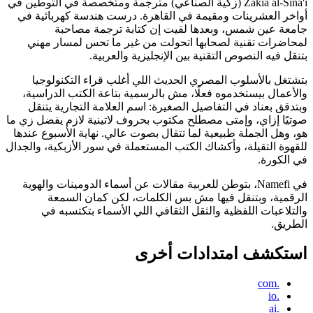
Zakia al-Sina'i (زكية الصناعي) مترجمة ومتخصصة في التوطين في
أواخر العشرينات ومقيمة في القاهرة. درست هندسة كهربائية في
جامعة عين شمس، وبعدها لقيت إن كتابة ترجمة مصاحبة
لمحاضرات تقنية لصحابها اتحولت من غير ما تحس لمسار مهني
بتنقل فيه النصوص التقنية بين الإنجليزية والعربية.
بتشتغل بالأسلوب المصري الحديث اللي أغلب قراء التكنولوجيا
والأعمال بيستخدموه فعلًا، مش بالرسمية بتاعة الكتب الدراسية،
وبتدقق بعناد في التفاصيل الصغيرة: اسم العلامة التجارية يتنقل
صوتيًا إزاي، وإمتى مصطلح مكتوب بحروف لاتينية لازم يفضل زي ما
هو، وهل الجملة طبيعية لما تتقال بصوت عالي. نهاية الأسبوع عندها
للقهوة التقيلة، وأكشاك الكتب المستعملة في سور الأزبكية، والجدال
في الكورة.
في Namefi، بتوطن للعربية مقالات عن أسماء الدومينات والهوية
الرقمية، وبتنقل فيها مش بس الكلمات، لكن كمان السمعة
والتلاعبات اللفظية والثقل الثقافي اللي الأسماء بتكتسبه في
الطريق.
استكشف امتدادات أخرى
.com
.io
.ai