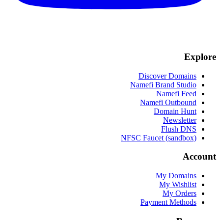
Explore
Discover Domains
Namefi Brand Studio
Namefi Feed
Namefi Outbound
Domain Hunt
Newsletter
Flush DNS
NFSC Faucet (sandbox)
Account
My Domains
My Wishlist
My Orders
Payment Methods