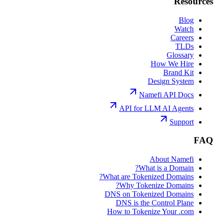
Resources
Blog
Watch
Careers
TLDs
Glossary
How We Hire
Brand Kit
Design System
Namefi API Docs
API for LLM AI Agents
Support
FAQ
About Namefi
What is a Domain?
What are Tokenized Domains?
Why Tokenize Domains?
DNS on Tokenized Domains
DNS is the Control Plane
How to Tokenize Your .com