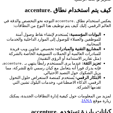
كيف يتم استخدام نطاق .accenture
يعكس استخدام نطاق
التوجه نحو التخصص والدقة في
.accenture
العالم الرقمي. إليك كيف يتم توظيف هذا النوع من النطاقات:
البوابات المؤسسية:
يُستخدم لإنشاء نقاط وصول آمنة
للموظفين والعملاء للوصول إلى الموارد الداخلية والخدمات
السحابية.
المشاريع التقنية والمبادرات:
تخصيص عناوين ويب فريدة
للمبادرات العالمية أو الحملات التسويقية الخاصة بالشركة
(مثل تقارير الاستدامة أو الرؤى التقنية).
تعزيز الثقة:
عندما يرى المستخدم رابطاً ينتهي بـ
،
.accenture
فإنه يدرك فوراً أنه يتعامل مع كيان رسمي تابع للشركة، مما
يزيل الشكوك حول التصيد الاحتيالي.
الابتكار الرقمي:
يُستخدم كمنصة لاستعراض حلول التحول
الرقمي، الذكاء الاصطناعي، وخدمات البلوك تشين التي
تقدمها الشركة.
لمزيد من المعلومات حول كيفية إدارة النطاقات الجديدة، يمكنك
زيارة موقع
IANA
.
كيانات بارزة تستخدم .accenture