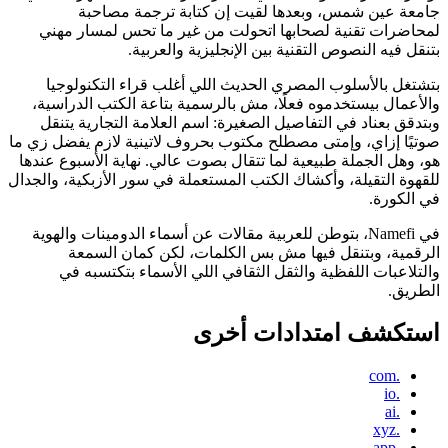
جامعة عين شمس، وبعدها لقيت إن كتابة ترجمة مصاحبة
لمحاضرات تقنية لصحابها اتحولت من غير ما تحس لمسار مهني
بتنقل فيه النصوص التقنية بين الإنجليزية والعربية.
بتشتغل بالأسلوب المصري الحديث اللي أغلب قراء التكنولوجيا
والأعمال بيستخدموه فعلًا، مش بالرسمية بتاعة الكتب الدراسية،
وبتدقق بعناد في التفاصيل الصغيرة: اسم العلامة التجارية يتنقل
صوتيًا إزاي، وإمتى مصطلح مكتوب بحروف لاتينية لازم يفضل زي ما
هو، وهل الجملة طبيعية لما تتقال بصوت عالي. نهاية الأسبوع عندها
للقهوة التقيلة، وأكشاك الكتب المستعملة في سور الأزبكية، والجدال
في الكورة.
في Namefi، بتوطن للعربية مقالات عن أسماء الدومينات والهوية
الرقمية، وبتنقل فيها مش بس الكلمات، لكن كمان السمعة
والتلاعبات اللفظية والثقل الثقافي اللي الأسماء بتكتسبه في
الطريق.
استكشف امتدادات أخرى
.com
.io
.ai
.xyz
.app