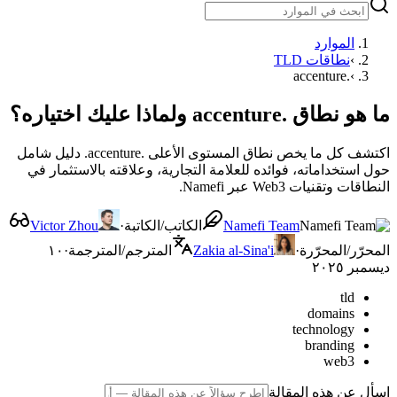
الموارد
›
نطاقات TLD
.accenture
›
ما هو نطاق .accenture ولماذا عليك اختياره؟
اكتشف كل ما يخص نطاق المستوى الأعلى .accenture. دليل شامل
حول استخداماته، فوائده للعلامة التجارية، وعلاقته بالاستثمار في
النطاقات وتقنيات Web3 عبر Namefi.
Namefi Team
الكاتب/الكاتبة
·
Victor Zhou
المحرّر/المحرّرة
·
Zakia al-Sina'i
المترجم/المترجمة
·
١٠
ديسمبر ٢٠٢٥
tld
domains
technology
branding
web3
اسأل عن هذه المقالة