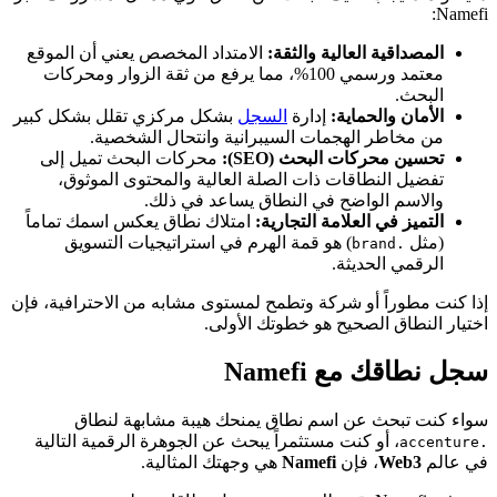
Namefi:
المصداقية العالية والثقة:
الامتداد المخصص يعني أن الموقع
معتمد ورسمي 100%، مما يرفع من ثقة الزوار ومحركات
البحث.
الأمان والحماية:
إدارة
السجل
بشكل مركزي تقلل بشكل كبير
من مخاطر الهجمات السيبرانية وانتحال الشخصية.
تحسين محركات البحث (SEO):
محركات البحث تميل إلى
تفضيل النطاقات ذات الصلة العالية والمحتوى الموثوق،
والاسم الواضح في النطاق يساعد في ذلك.
التميز في العلامة التجارية:
امتلاك نطاق يعكس اسمك تماماً
(مثل
) هو قمة الهرم في استراتيجيات التسويق
.brand
الرقمي الحديثة.
إذا كنت مطوراً أو شركة وتطمح لمستوى مشابه من الاحترافية، فإن
اختيار النطاق الصحيح هو خطوتك الأولى.
سجل نطاقك مع Namefi
سواء كنت تبحث عن اسم نطاق يمنحك هيبة مشابهة لنطاق
، أو كنت مستثمراً يبحث عن الجوهرة الرقمية التالية
.accenture
في عالم
Web3
، فإن
Namefi
هي وجهتك المثالية.