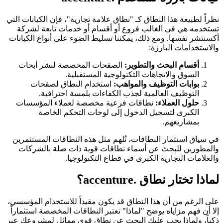
نظراً لطبيعة هذا النطاق كـ "نطاق علامة تجارية"، فإن الكيانات التي
تستخدمه هي في الغالب فروع أو أقسام أو خدمات تابعة لشركة
أكسنتشر نفسها. ومع ذلك، يمكننا تسليط الضوء على أنواع الكيانات
والاستخدامات البارزة:
أقسام البحث والتطوير:
الصفحات المخصصة لنشر أبحاث
السوق والاتجاهات التكنولوجية المستقبلية.
بوابات التوظيف والمواهب:
استخدام النطاق لصفحات
التوظيف العالمية لجذب الكفاءات بلمسة احترافية.
حلول العملاء:
نطاقات فرعية مخصصة لعملاء المؤسسات
الكبرى لتسجيل الدخول إلى لوحات التحكم الخاصة
بمشاريعهم.
في سياق استثمار النطاقات، تُلهم مثل هذه النطاقات المستثمرين
والمطورين للبحث عن أسماء نطاقات قوية ذات صلة بالشركات
والعلامات التجارية الكبرى في قطاع التكنولوجيا.
لماذا تختار نطاق .accenture؟
على الرغم من أن هذا النطاق قد يكون مقيداً للاستخدام المؤسسي،
إلا أن فهم مزاياه يوضح "لماذا" تعتبر النطاقات المخصصة استثماراً
ذكياً، ولماذا يجب عليك البحث عن نطاق قوي مماثل لمشروعك عبر