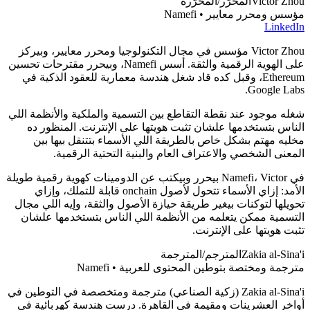
Victor Zhou
المحرّر/المحرّرة
مؤسس ومحرر معايير • Namefi
LinkedIn
Victor Zhou مؤسس في مجال التكنولوجيا ومحرر معايير، وبيركز
على الهوية الرقمية والثقة. أسس Namefi، وبيحرر مقترحات تحسين
Ethereum، وقبل كده قاد شغل هندسة معمارية للعقود الذكية في
Google Labs.
شغله موجود عند نقطة التقاطع بين التسمية والملكية والأنظمة اللي
الناس بتستخدمها علشان تثبت هويتها على الإنترنت. المنظور ده
مخليه مهتم بشكل خاص بالطريقة اللي الأسماء بتتنقل بيها بين
المعنى الشخصي والاعتراف العام والبنية التحتية الرقمية.
في Namefi، Victor بيحرر وبيكتب عن الدومينات كهوية رقمية طويلة
الأمد: إزاي الأسماء تتحول لأصول onchain قابلة للتملك، وإزاي
تحويلها لتوكنات بيغير طريقة حيازة الأصول والثقة، وإيه اللي مجال
التسمية ممكن يتعلمه من الأنظمة اللي الناس بتستخدمها علشان
تثبت هويتها على الإنترنت.
Zakia al-Sina'i
المترجم/المترجمة
مترجمة ومختصة بتوطين المحتوى للعربية • Namefi
Zakia al-Sina'i (زكية الصناعي) مترجمة ومتخصصة في التوطين في
أواخر العشرينات ومقيمة في القاهرة. درست هندسة كهربائية في