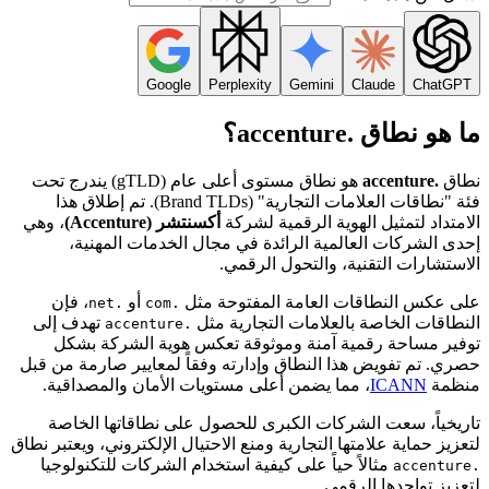
Google
Perplexity
Gemini
Claude
ChatGPT
ما هو نطاق .accenture؟
نطاق
.accenture
هو نطاق مستوى أعلى عام (gTLD) يندرج تحت
فئة "نطاقات العلامات التجارية" (Brand TLDs). تم إطلاق هذا
الامتداد لتمثيل الهوية الرقمية لشركة
أكسنتشر (Accenture)
، وهي
إحدى الشركات العالمية الرائدة في مجال الخدمات المهنية،
الاستشارات التقنية، والتحول الرقمي.
على عكس النطاقات العامة المفتوحة مثل
أو
، فإن
.net
.com
النطاقات الخاصة بالعلامات التجارية مثل
تهدف إلى
.accenture
توفير مساحة رقمية آمنة وموثوقة تعكس هوية الشركة بشكل
حصري. تم تفويض هذا النطاق وإدارته وفقاً لمعايير صارمة من قبل
منظمة
ICANN
، مما يضمن أعلى مستويات الأمان والمصداقية.
تاريخياً، سعت الشركات الكبرى للحصول على نطاقاتها الخاصة
لتعزيز حماية علامتها التجارية ومنع الاحتيال الإلكتروني، ويعتبر نطاق
مثالاً حياً على كيفية استخدام الشركات للتكنولوجيا
.accenture
لتعزيز تواجدها الرقمي.