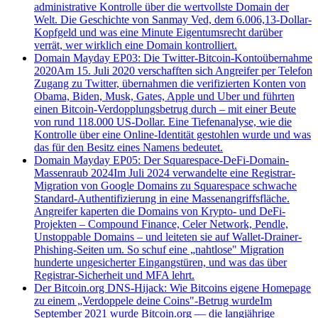
administrative Kontrolle über die wertvollste Domain der
Welt. Die Geschichte von Sanmay Ved, dem 6.006,13-Dollar-
Kopfgeld und was eine Minute Eigentumsrecht darüber
verrät, wer wirklich eine Domain kontrolliert.
Domain Mayday EP03: Die Twitter-Bitcoin-Kontoübernahme
2020
Am 15. Juli 2020 verschafften sich Angreifer per Telefon
Zugang zu Twitter, übernahmen die verifizierten Konten von
Obama, Biden, Musk, Gates, Apple und Uber und führten
einen Bitcoin-Verdopplungsbetrug durch – mit einer Beute
von rund 118.000 US-Dollar. Eine Tiefenanalyse, wie die
Kontrolle über eine Online-Identität gestohlen wurde und was
das für den Besitz eines Namens bedeutet.
Domain Mayday EP05: Der Squarespace-DeFi-Domain-
Massenraub 2024
Im Juli 2024 verwandelte eine Registrar-
Migration von Google Domains zu Squarespace schwache
Standard-Authentifizierung in eine Massenangriffsfläche.
Angreifer kaperten die Domains von Krypto- und DeFi-
Projekten – Compound Finance, Celer Network, Pendle,
Unstoppable Domains – und leiteten sie auf Wallet-Drainer-
Phishing-Seiten um. So schuf eine „nahtlose" Migration
hunderte ungesicherter Eingangstüren, und was das über
Registrar-Sicherheit und MFA lehrt.
Der Bitcoin.org DNS-Hijack: Wie Bitcoins eigene Homepage
zu einem „Verdoppele deine Coins"-Betrug wurde
Im
September 2021 wurde Bitcoin.org — die langjährige