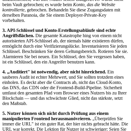
beim Vault gebrochen; es wurde beim
Konto, das die Website
kontrollierte
, gebrochen. Behandeln Sie diese Zugangsdaten mit
derselben Paranoia, die Sie einem Deployer-Private-Key
vorbehalten.
3. API-Schlüssel und Konto-Erstellungsabläufe sind echte
Angriffsflächen.
Die gesamte Katastrophe hing von einem nicht
autorisierten API-Schlüssel ab, der niemals hätte existieren dürfen,
ermöglicht durch eine Verifizierungslücke. Inventarisieren Sie jeden
Schlüssel. Beschränken Sie deren Geltungsbereich. Rotieren Sie sie.
Alarmieren Sie bei neuen. Ein Schlüssel, den Sie vergessen haben,
ist ein Schlüssel, den ein Angreifer benutzen kann.
4. „Auditiert" ist notwendig, aber nicht hinreichend.
Ein
sauberes Audit ist echter Mehrwert, und Sie sollten trotzdem eines
einholen. Es deckt aber die Contracts ab, nicht das Cloud-Konto,
das DNS, das CDN oder die Frontend-Build-Pipeline. Sicherheit
umfasst den gesamten Pfad vom Browser eines Nutzers bis zu Ihrer
Blockchain — und das schwächste Glied, nicht das stärkste, setzt
den Maßstab.
5. Nutzer können sich nicht durch Prüfung aus einem
manipulierten Frontend herausmanövrieren.
„Überprüfen Sie
immer die URL" ist ein guter Rat, der hier nichts gebracht hätte. Die
URL war korrekt. Die Lektion für Nutzer ist schwieriger: Seien Sie