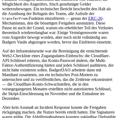
Möglichkeit des Angreifers, frisch genehmigte Gelder
weiterzubewegen. Ein technischer Bericht beschreibt den Halt als
die Ausübung der Befugnis des Teams, alle Aufrufe der
-Funktion einzufrieren — genau der
ERC-20
-
transferFrom
Mechanismus, den die bösartigen Freigaben ausnutzten. Diese
Pause ist auch der Grund, warum ein erheblicher Teil des Verlustes
theoretisch wiedererlangbar war: Einige Vermögenswerte waren
vom Angreifer bewegt worden, aber noch nicht vollständig aus
Badgers Vaults abgezogen worden, bevor das Einfrieren einsetzte.
Auf der Infrastrukturseite war die Bereinigung die ernüchternde
Web2-Checkliste eines Zugangsdaten-Einbruchs: die Cloudflare-
API-Schlüssel rotieren, das Konto-Passwort ändern, die Multi-
Faktor-Authentifizierung härten und jeden Schlüssel auditieren, der
nicht hätte existieren sollen. BadgerDAO arbeitete dann mit
Mandiant zusammen, um ein technisches Post-Mortem zu
untersuchen und zu veröffentlichen, das die Zeitleiste rekonstruiert
— die Cloudflare-Konto-Schwachstellen, die in den
vorangegangenen Monaten erstellten nicht autorisierten Schlüssel,
die Skript-Einschleusung im November und die Entnahme im
Dezember.
Aber kein Ausmaß an Incident Response konnte die Freigaben
rückgängig machen, die Nutzer bereits erteilt hatten. Die Signaturen
waren gültig. Die Abhilfemaßnahmen konnten
zukünftige
Diebstähle