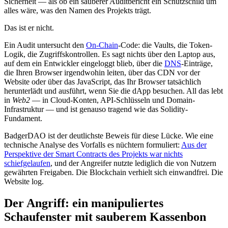
Sicherheit — als ob ein sauberer Auditbericht ein Schutzschild um
alles wäre, was den Namen des Projekts trägt.
Das ist er nicht.
Ein Audit untersucht den
On-Chain
-Code: die Vaults, die Token-
Logik, die Zugriffskontrollen. Es sagt nichts über den Laptop aus,
auf dem ein Entwickler eingeloggt blieb, über die
DNS
-Einträge,
die Ihren Browser irgendwohin leiten, über das CDN vor der
Website oder über das JavaScript, das Ihr Browser tatsächlich
herunterlädt und ausführt, wenn Sie die dApp besuchen. All das lebt
in
Web2
— in Cloud-Konten, API-Schlüsseln und Domain-
Infrastruktur — und ist genauso tragend wie das Solidity-
Fundament.
BadgerDAO ist der deutlichste Beweis für diese Lücke. Wie eine
technische Analyse des Vorfalls es nüchtern formuliert:
Aus der
Perspektive der Smart Contracts des Projekts war nichts
schiefgelaufen
, und der Angreifer nutzte lediglich die von Nutzern
gewährten Freigaben. Die Blockchain verhielt sich einwandfrei. Die
Website log.
Der Angriff: ein manipuliertes
Schaufenster mit sauberem Kassenbon