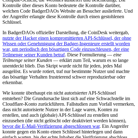
Kontrolle über dieses Konto bedeutete die Kontrolle darüber,
welchen Code BadgerDAOs Website an Besucher auslieferte. Und
der Angreifer erlangte diese Kontrolle durch einen gestohlenen
Schlüssel.
In BadgerDAOs offizieller Darstellung, die CoinDesk weitergab,
nutzte der Hacker einen kompromittierten API-Schlüssel, der ohne
Wissen oder Genehmigung der Badger-Ingenieure erstellt worden
war, um periodisch den bösartigen Code einzuschleusen, der eine
Teilmenge seiner Kunden betraf
. Diese Formulierung —
eine
Teilmenge seiner Kunden
— erklärt zum Teil, warum es so lange
unentdeckt blieb. Das Skript wurde nicht für jeden, jedes Mal
ausgelöst. Es wurde rotiert, traf nur bestimmte Nutzer und machte
das bösartige Verhalten frustrierend schwer reproduzierbar oder
erkennbar.
Wie konnte überhaupt ein nicht autorisierter API-Schlüssel
entstehen? Die Grundursache lässt sich auf eine Schwachstelle im
Cloudflare-Konto zurückführen. Fallstudien zum Vorfall vermerken,
dass nicht autorisierte Nutzer in der Lage waren, Konten zu
erstellen, und auch (globale) API-Schlüssel zu erstellen und
einzusehen (die nicht gelöscht oder deaktiviert werden können),
bevor die E-Mail-Verifizierung abgeschlossen war
. Ein Angreifer
konnte gegen ein Konto einen Schlüssel hinterlegen und dann
einfach warten, bis der echte Inhaber die Verifizierung abschloss