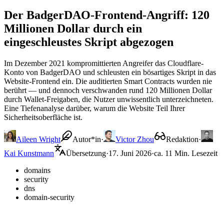
Der BadgerDAO-Frontend-Angriff: 120
Millionen Dollar durch ein
eingeschleustes Skript abgezogen
Im Dezember 2021 kompromittierten Angreifer das Cloudflare-
Konto von BadgerDAO und schleusten ein bösartiges Skript in das
Website-Frontend ein. Die auditierten Smart Contracts wurden nie
berührt — und dennoch verschwanden rund 120 Millionen Dollar
durch Wallet-Freigaben, die Nutzer unwissentlich unterzeichneten.
Eine Tiefenanalyse darüber, warum die Website Teil Ihrer
Sicherheitsoberfläche ist.
Aileen Wright
Autor*in
·
Victor Zhou
Redaktion
·
Kai Kunstmann
Übersetzung
·
17. Juni 2026
·
ca. 11 Min. Lesezeit
domains
security
dns
domain-security