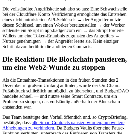
Die vollständige Angriffskette sah also so aus: Eine Schwachstelle
bei der Cloudflare-Konto-Verifizierung ermöglichte das Entstehen
eines nicht autorisierten API-Schlüssels → der Angreifer nutzte
diesen Schlüssel, um einen Worker bereitzustellen → der Worker
schleuste ein Skript in app.badger.com ein → das Skript forderte
Wallets um eine Token-Erlaubnis zugunsten des Angreifers →
Nutzer genehmigten → der Angreifer leerte sie. Kein einziger
Schritt davon berührte die auditierten Contracts.
Die Reaktion: Die Blockchain pausieren,
um eine Web2-Wunde zu stoppen
Als die Entnahme-Transaktionen in den frühen Stunden des 2.
Dezember in großem Umfang auftraten, wurde der On-Chain-
Fußabdruck schließlich unmöglich zu übersehen, und BadgerDAO
handelte schnell — und nutzte seine Smart Contracts, um ein
Problem zu stoppen, das vollständig außerhalb der Blockchain
entstanden war.
Das Team bestätigte den Vorfall öffentlich und, so CryptoBriefing,
bestätigte, dass
alle Smart Contracts pausiert wurden, um weitere
Abhebungen zu verhindern
. Da Badgers Vaults über eine Pause-
Funktion verfügten, unterbrach das Einfrieren von Transfers die