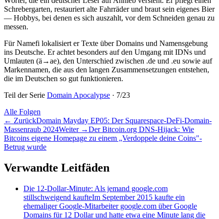
Wörter, die ein deutscher Leser auf Anhieb versteht. Er pflegt einen
Schrebergarten, restauriert alte Fahrräder und braut sein eigenes Bier
— Hobbys, bei denen es sich auszahlt, vor dem Schneiden genau zu
messen.
Für Namefi lokalisiert er Texte über Domains und Namensgebung
ins Deutsche. Er achtet besonders auf den Umgang mit IDNs und
Umlauten (ä→ae), den Unterschied zwischen .de und .eu sowie auf
Markennamen, die aus den langen Zusammensetzungen entstehen,
die im Deutschen so gut funktionieren.
Teil der Serie
Domain Apocalypse
·
7
/
23
Alle Folgen
←
Zurück
Domain Mayday EP05: Der Squarespace-DeFi-Domain-
Massenraub 2024
Weiter
→
Der Bitcoin.org DNS-Hijack: Wie
Bitcoins eigene Homepage zu einem „Verdoppele deine Coins"-
Betrug wurde
Verwandte Leitfäden
Die 12-Dollar-Minute: Als jemand google.com
stillschweigend kaufte
Im September 2015 kaufte ein
ehemaliger Google-Mitarbeiter google.com über Google
Domains für 12 Dollar und hatte etwa eine Minute lang die