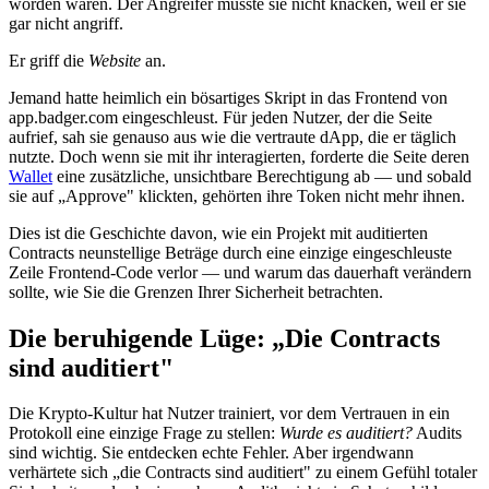
worden waren. Der Angreifer musste sie nicht knacken, weil er sie
gar nicht angriff.
Er griff die
Website
an.
Jemand hatte heimlich ein bösartiges Skript in das Frontend von
app.badger.com eingeschleust. Für jeden Nutzer, der die Seite
aufrief, sah sie genauso aus wie die vertraute dApp, die er täglich
nutzte. Doch wenn sie mit ihr interagierten, forderte die Seite deren
Wallet
eine zusätzliche, unsichtbare Berechtigung ab — und sobald
sie auf „Approve" klickten, gehörten ihre Token nicht mehr ihnen.
Dies ist die Geschichte davon, wie ein Projekt mit auditierten
Contracts neunstellige Beträge durch eine einzige eingeschleuste
Zeile Frontend-Code verlor — und warum das dauerhaft verändern
sollte, wie Sie die Grenzen Ihrer Sicherheit betrachten.
Die beruhigende Lüge: „Die Contracts
sind auditiert"
Die Krypto-Kultur hat Nutzer trainiert, vor dem Vertrauen in ein
Protokoll eine einzige Frage zu stellen:
Wurde es auditiert?
Audits
sind wichtig. Sie entdecken echte Fehler. Aber irgendwann
verhärtete sich „die Contracts sind auditiert" zu einem Gefühl totaler