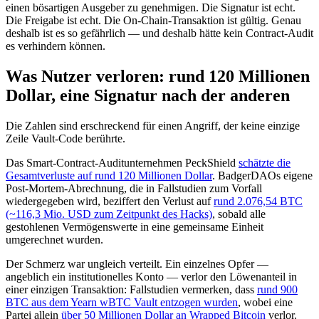
einen bösartigen Ausgeber zu genehmigen. Die Signatur ist echt.
Die Freigabe ist echt. Die On-Chain-Transaktion ist gültig. Genau
deshalb ist es so gefährlich — und deshalb hätte kein Contract-Audit
es verhindern können.
Was Nutzer verloren: rund 120 Millionen
Dollar, eine Signatur nach der anderen
Die Zahlen sind erschreckend für einen Angriff, der keine einzige
Zeile Vault-Code berührte.
Das Smart-Contract-Auditunternehmen PeckShield
schätzte die
Gesamtverluste auf rund 120 Millionen Dollar
. BadgerDAOs eigene
Post-Mortem-Abrechnung, die in Fallstudien zum Vorfall
wiedergegeben wird, beziffert den Verlust auf
rund 2.076,54 BTC
(~116,3 Mio. USD zum Zeitpunkt des Hacks)
, sobald alle
gestohlenen Vermögenswerte in eine gemeinsame Einheit
umgerechnet wurden.
Der Schmerz war ungleich verteilt. Ein einzelnes Opfer —
angeblich ein institutionelles Konto — verlor den Löwenanteil in
einer einzigen Transaktion: Fallstudien vermerken, dass
rund 900
BTC aus dem Yearn wBTC Vault entzogen wurden
, wobei eine
Partei allein
über 50 Millionen Dollar an Wrapped Bitcoin
verlor.