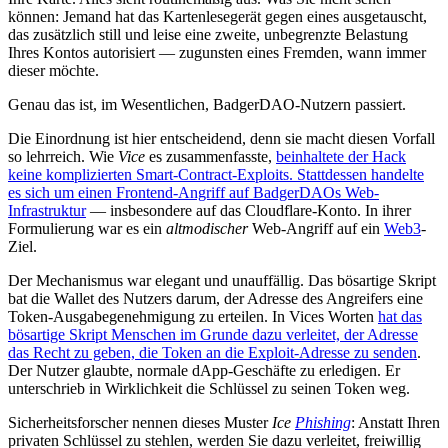
können: Jemand hat das Kartenlesegerät gegen eines ausgetauscht,
das zusätzlich still und leise eine zweite, unbegrenzte Belastung
Ihres Kontos autorisiert — zugunsten eines Fremden, wann immer
dieser möchte.
Genau das ist, im Wesentlichen, BadgerDAO-Nutzern passiert.
Die Einordnung ist hier entscheidend, denn sie macht diesen Vorfall
so lehrreich. Wie
Vice
es zusammenfasste,
beinhaltete der Hack
keine komplizierten Smart-Contract-Exploits. Stattdessen handelte
es sich um einen Frontend-Angriff auf BadgerDAOs Web-
Infrastruktur
— insbesondere auf das Cloudflare-Konto. In ihrer
Formulierung war es ein
altmodischer
Web-Angriff auf ein
Web3
-
Ziel.
Der Mechanismus war elegant und unauffällig. Das bösartige Skript
bat die Wallet des Nutzers darum, der Adresse des Angreifers eine
Token-Ausgabegenehmigung zu erteilen. In Vices Worten
hat das
bösartige Skript Menschen im Grunde dazu verleitet, der Adresse
das Recht zu geben, die Token an die Exploit-Adresse zu senden
.
Der Nutzer glaubte, normale dApp-Geschäfte zu erledigen. Er
unterschrieb in Wirklichkeit die Schlüssel zu seinen Token weg.
Sicherheitsforscher nennen dieses Muster
Ice
Phishing
: Anstatt Ihren
privaten Schlüssel zu stehlen, werden Sie dazu verleitet, freiwillig