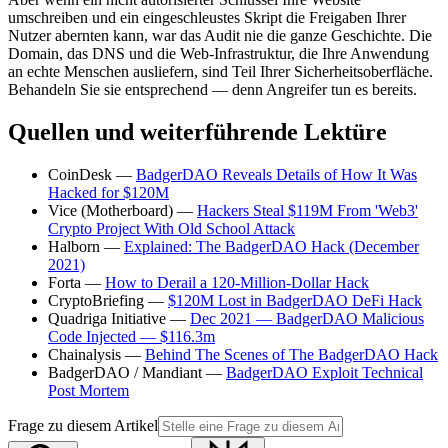
umschreiben und ein eingeschleustes Skript die Freigaben Ihrer
Nutzer abernten kann, war das Audit nie die ganze Geschichte. Die
Domain, das DNS und die Web-Infrastruktur, die Ihre Anwendung
an echte Menschen ausliefern, sind Teil Ihrer Sicherheitsoberfläche.
Behandeln Sie sie entsprechend — denn Angreifer tun es bereits.
Quellen und weiterführende Lektüre
CoinDesk —
BadgerDAO Reveals Details of How It Was
Hacked for $120M
Vice (Motherboard) —
Hackers Steal $119M From 'Web3'
Crypto Project With Old School Attack
Halborn —
Explained: The BadgerDAO Hack (December
2021)
Forta —
How to Derail a 120-Million-Dollar Hack
CryptoBriefing —
$120M Lost in BadgerDAO DeFi Hack
Quadriga Initiative —
Dec 2021 — BadgerDAO Malicious
Code Injected — $116.3m
Chainalysis —
Behind The Scenes of The BadgerDAO Hack
BadgerDAO / Mandiant —
BadgerDAO Exploit Technical
Post Mortem
Frage zu diesem Artikel