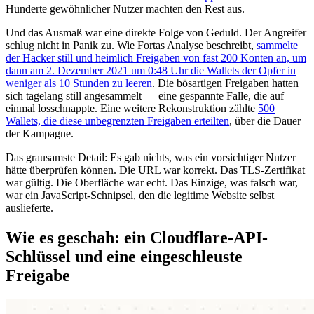
Hunderte gewöhnlicher Nutzer machten den Rest aus.
Und das Ausmaß war eine direkte Folge von Geduld. Der Angreifer
schlug nicht in Panik zu. Wie Fortas Analyse beschreibt,
sammelte
der Hacker still und heimlich Freigaben von fast 200 Konten an, um
dann am 2. Dezember 2021 um 0:48 Uhr die Wallets der Opfer in
weniger als 10 Stunden zu leeren
. Die bösartigen Freigaben hatten
sich tagelang still angesammelt — eine gespannte Falle, die auf
einmal losschnappte. Eine weitere Rekonstruktion zählte
500
Wallets, die diese unbegrenzten Freigaben erteilten
, über die Dauer
der Kampagne.
Das grausamste Detail: Es gab nichts, was ein vorsichtiger Nutzer
hätte überprüfen können. Die URL war korrekt. Das TLS-Zertifikat
war gültig. Die Oberfläche war echt. Das Einzige, was falsch war,
war ein JavaScript-Schnipsel, den die legitime Website selbst
auslieferte.
Wie es geschah: ein Cloudflare-API-
Schlüssel und eine eingeschleuste
Freigabe