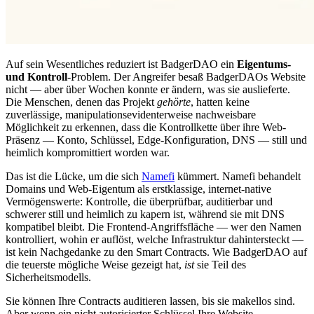
Auf sein Wesentliches reduziert ist BadgerDAO ein
Eigentums-
und Kontroll
-Problem. Der Angreifer besaß BadgerDAOs Website
nicht — aber über Wochen konnte er ändern, was sie auslieferte.
Die Menschen, denen das Projekt
gehörte
, hatten keine
zuverlässige, manipulationsevidenterweise nachweisbare
Möglichkeit zu erkennen, dass die Kontrollkette über ihre Web-
Präsenz — Konto, Schlüssel, Edge-Konfiguration, DNS — still und
heimlich kompromittiert worden war.
Das ist die Lücke, um die sich
Namefi
kümmert. Namefi behandelt
Domains und Web-Eigentum als erstklassige, internet-native
Vermögenswerte: Kontrolle, die überprüfbar, auditierbar und
schwerer still und heimlich zu kapern ist, während sie mit DNS
kompatibel bleibt. Die Frontend-Angriffsfläche — wer den Namen
kontrolliert, wohin er auflöst, welche Infrastruktur dahintersteckt —
ist kein Nachgedanke zu den Smart Contracts. Wie BadgerDAO auf
die teuerste mögliche Weise gezeigt hat,
ist
sie Teil des
Sicherheitsmodells.
Sie können Ihre Contracts auditieren lassen, bis sie makellos sind.
Aber wenn ein nicht autorisierter Schlüssel Ihre Website