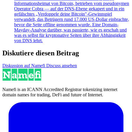
Informationsheimat von Bitcoin, betrieben vom pseudonymen
Operator Cobra — auf der DNS-Ebene gekapert und in ein
gefälschtes „Verdoppele deine Bitcoin"-Gewinnspiel
verwandelt, das Betrügern rund 17.000 US-Dollar einbrachte,
bevor die Seite offline genommen wurde. Eine Domain-
Mayday-Analyse darüber, was passierte, wie es geschah und
was es selbst für kryptonative Seiten über ihre Abhängigkeit
von DNS lehrt.
Diskutiere diesen Beitrag
Diskussion auf Namefi Discuss ansehen
Namefi is an ICANN Accredited Registrar tokenizing internet
domain names for trading, DeFi and future of Internet.