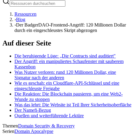
Ressourcen
›
Blog
›
Der BadgerDAO-Frontend-Angriff: 120 Millionen Dollar
durch ein eingeschleustes Skript abgezogen
Auf dieser Seite
Die beruhigende Lüge: „Die Contracts sind auditiert"
Der Angriff: ein manipuliertes Schaufenster mit sauberem
Kassenbon
Was Nutzer verloren: rund 120 Millionen Dollar, eine
Signatur nach der anderen
Wie es geschah: ein Cloudflare-API-Schlüssel und eine
eingeschleuste Freigabe
Die Reaktion: Die Blockchain pausieren, um eine Web2-
Wunde zu stoppen
Was das lehrt: Die Website ist Teil Ihrer Sicherheitsoberfläche
Der Namefi-Bezug
Quellen und weiterführende Lektüre
Themen
Domain Security & Recovery
Serien
Domain Apocalypse