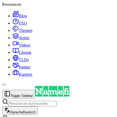
Ressourcen
Blog
FAQ
Themen
Serien
Videos
Glossar
TLDs
Partner
Karriere
Toggle Sidebar
Sprache
Deutsch