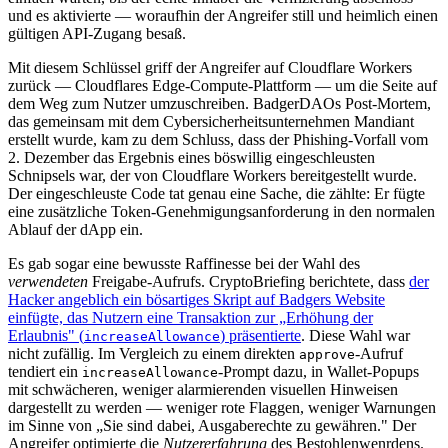
und es aktivierte — woraufhin der Angreifer still und heimlich einen
gültigen API-Zugang besaß.
Mit diesem Schlüssel griff der Angreifer auf Cloudflare Workers
zurück — Cloudflares Edge-Compute-Plattform — um die Seite auf
dem Weg zum Nutzer umzuschreiben. BadgerDAOs Post-Mortem,
das gemeinsam mit dem Cybersicherheitsunternehmen Mandiant
erstellt wurde, kam zu dem Schluss, dass der Phishing-Vorfall vom
2. Dezember das Ergebnis eines böswillig eingeschleusten
Schnipsels war, der von Cloudflare Workers bereitgestellt wurde.
Der eingeschleuste Code tat genau eine Sache, die zählte: Er fügte
eine zusätzliche Token-Genehmigungsanforderung in den normalen
Ablauf der dApp ein.
Es gab sogar eine bewusste Raffinesse bei der Wahl des
verwendeten
Freigabe-Aufrufs. CryptoBriefing berichtete, dass
der
Hacker angeblich ein bösartiges Skript auf Badgers Website
einfügte, das Nutzern eine Transaktion zur „Erhöhung der
Erlaubnis" (
) präsentierte
. Diese Wahl war
increaseAllowance
nicht zufällig. Im Vergleich zu einem direkten
-Aufruf
approve
tendiert ein
-Prompt dazu, in Wallet-Popups
increaseAllowance
mit schwächeren, weniger alarmierenden visuellen Hinweisen
dargestellt zu werden — weniger rote Flaggen, weniger Warnungen
im Sinne von „Sie sind dabei, Ausgaberechte zu gewähren." Der
Angreifer optimierte die
Nutzererfahrung
des Bestohlenwenrdens.