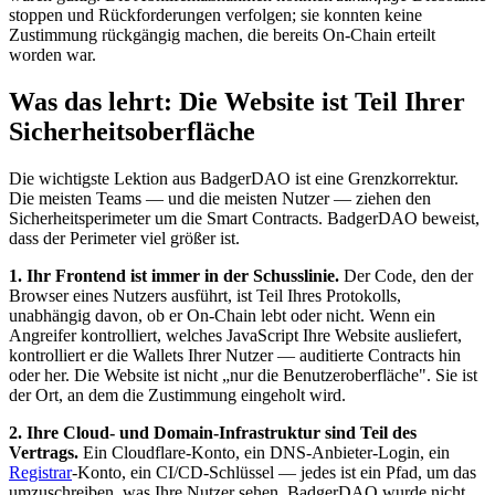
stoppen und Rückforderungen verfolgen; sie konnten keine
Zustimmung rückgängig machen, die bereits On-Chain erteilt
worden war.
Was das lehrt: Die Website ist Teil Ihrer
Sicherheitsoberfläche
Die wichtigste Lektion aus BadgerDAO ist eine Grenzkorrektur.
Die meisten Teams — und die meisten Nutzer — ziehen den
Sicherheitsperimeter um die Smart Contracts. BadgerDAO beweist,
dass der Perimeter viel größer ist.
1. Ihr Frontend ist immer in der Schusslinie.
Der Code, den der
Browser eines Nutzers ausführt, ist Teil Ihres Protokolls,
unabhängig davon, ob er On-Chain lebt oder nicht. Wenn ein
Angreifer kontrolliert, welches JavaScript Ihre Website ausliefert,
kontrolliert er die Wallets Ihrer Nutzer — auditierte Contracts hin
oder her. Die Website ist nicht „nur die Benutzeroberfläche". Sie ist
der Ort, an dem die Zustimmung eingeholt wird.
2. Ihre Cloud- und Domain-Infrastruktur sind Teil des
Vertrags.
Ein Cloudflare-Konto, ein DNS-Anbieter-Login, ein
Registrar
-Konto, ein CI/CD-Schlüssel — jedes ist ein Pfad, um das
umzuschreiben, was Ihre Nutzer sehen. BadgerDAO wurde nicht