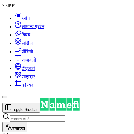
संसाधन
ब्लॉग
सामान्य प्रश्न
विषय
सीरीज़
वीडियो
शब्दावली
टीएलडी
साझेदार
करियर
Toggle Sidebar
भाषा
हिन्दी