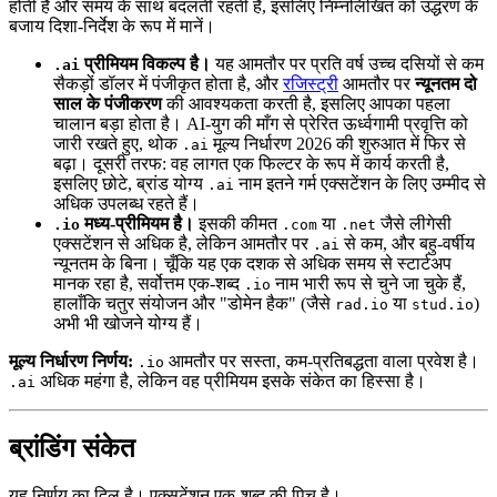
होती हैं और समय के साथ बदलती रहती हैं, इसलिए निम्नलिखित को उद्धरण के
बजाय दिशा-निर्देश के रूप में मानें।
प्रीमियम विकल्प है।
यह आमतौर पर प्रति वर्ष उच्च दसियों से कम
.ai
सैकड़ों डॉलर में पंजीकृत होता है, और
रजिस्ट्री
आमतौर पर
न्यूनतम दो
साल के पंजीकरण
की आवश्यकता करती है, इसलिए आपका पहला
चालान बड़ा होता है। AI-युग की माँग से प्रेरित ऊर्ध्वगामी प्रवृत्ति को
जारी रखते हुए, थोक
मूल्य निर्धारण 2026 की शुरुआत में फिर से
.ai
बढ़ा। दूसरी तरफ: वह लागत एक फिल्टर के रूप में कार्य करती है,
इसलिए छोटे, ब्रांड योग्य
नाम इतने गर्म एक्सटेंशन के लिए उम्मीद से
.ai
अधिक उपलब्ध रहते हैं।
मध्य-प्रीमियम है।
इसकी कीमत
या
जैसे लीगेसी
.io
.com
.net
एक्सटेंशन से अधिक है, लेकिन आमतौर पर
से कम, और बहु-वर्षीय
.ai
न्यूनतम के बिना। चूँकि यह एक दशक से अधिक समय से स्टार्टअप
मानक रहा है, सर्वोत्तम एक-शब्द
नाम भारी रूप से चुने जा चुके हैं,
.io
हालाँकि चतुर संयोजन और "डोमेन हैक" (जैसे
या
)
rad.io
stud.io
अभी भी खोजने योग्य हैं।
मूल्य निर्धारण निर्णय:
आमतौर पर सस्ता, कम-प्रतिबद्धता वाला प्रवेश है।
.io
अधिक महंगा है, लेकिन वह प्रीमियम इसके संकेत का हिस्सा है।
.ai
ब्रांडिंग संकेत
यह निर्णय का दिल है। एक्सटेंशन एक-शब्द की पिच है।