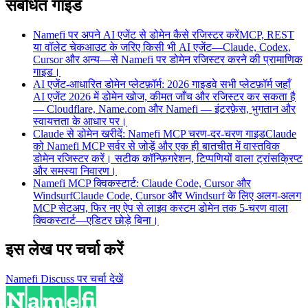
संबंधित गाइड
Namefi पर अपने AI एजेंट से डोमेन कैसे रजिस्टर करें
MCP, REST
या वॉलेट चेकआउट के जरिए किसी भी AI एजेंट—Claude, Codex,
Cursor और अन्य—से Namefi पर डोमेन रजिस्टर करने की प्रामाणिक
गाइड।
AI एजेंट-आधारित डोमेन प्लेटफ़ॉर्म: 2026 गाइड
वे सभी प्लेटफ़ॉर्म जहाँ
AI एजेंट 2026 में डोमेन खोज, कीमत जाँच और रजिस्टर कर सकता है
— Cloudflare, Name.com और Namefi — इंटरफ़ेस, भुगतान और
स्वायत्तता के आधार पर।
Claude से डोमेन खरीदें: Namefi MCP चरण-दर-चरण गाइड
Claude
को Namefi MCP सर्वर से जोड़ें और एक ही बातचीत में वास्तविक
डोमेन रजिस्टर करें। सटीक कॉन्फ़िगरेशन, टिप्पणियों वाला ट्रांसक्रिप्ट
और समस्या निवारण।
Namefi MCP क्विकस्टार्ट: Claude Code, Cursor और
Windsurf
Claude Code, Cursor और Windsurf के लिए अलग-अलग
MCP सेटअप, फिर नए ऐप से लाइव कस्टम डोमेन तक 5-चरण वाला
क्विकस्टार्ट—एडिटर छोड़े बिना।
इस लेख पर चर्चा करें
Namefi Discuss पर चर्चा देखें