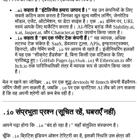
कहता है "इंटेलिजेंस हमारा उत्पाद है।"
यह उन कंपनियों के लिए
.ai
सबसे कठिन काम करता है जिनका मूल मूल्य मशीन लर्निंग, जेनरेटिव
मॉडल, एजेंट, ऑटोमेशन, या डेटा साइंस है। एक
डोमेन पर, URL
.ai
स्वयं आपके लिए मार्केटिंग करता है। AI-नेटिव ब्रांड जैसे Stability.ai,
x.ai, Jasper.ai, और Character.ai द्वारा उपयोग किया जाता है।
कहता है "हम एक गंभीर टेक कंपनी हैं।"
यह व्यापक, अधिक
.io
तटस्थ टेक संकेत है: SaaS, डेवलपर टूल्स, APIs, इन्फ्रास्ट्रक्चर,
क्रिप्टो, और गेमिंग सभी
पर आराम से रहते हैं। इंजीनियरिंग हलकों
.io
में यह एक "सीक्रेट हैंडशेक" है, बिना किसी एक वर्टिकल के लिए
प्रतिबद्ध हुए। GitHub Pages (
) से Etherscan.io और
github.io
Itch.io तक पारिस्थितिकी तंत्र में व्यापक रूप से उपयोग किया जाता
है।
मेल न खाने का जोखिम:
पर एक शुद्ध devtools या fintech कंपनी बैंडवैगन-
.ai
जंपिंग जैसी लग सकती है, जबकि
पर एक फ्रंटियर AI लैब को लग सकता
.io
है कि वह अपनी श्रेणी को कम बेच रही है।
संप्रभुता प्रश्न (सूचित रहें, घबराएँ नहीं)
.io
आपने पढ़ा होगा कि
"बंद हो रहा है।" यहाँ संतुलित संस्करण है।
.io
चूँकि
ब्रिटिश इंडियन ओशन टेरिटरी का है, इसकी स्थिति उस क्षेत्र की
.io