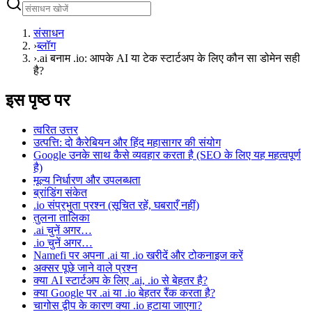
संसाधन
›
ब्लॉग
›
.ai बनाम .io: आपके AI या टेक स्टार्टअप के लिए कौन सा डोमेन सही
है?
इस पृष्ठ पर
त्वरित उत्तर
उत्पत्ति: दो कैरेबियन और हिंद महासागर की संयोग
Google उनके साथ कैसे व्यवहार करता है (SEO के लिए यह महत्वपूर्ण
है)
मूल्य निर्धारण और उपलब्धता
ब्रांडिंग संकेत
.io संप्रभुता प्रश्न (सूचित रहें, घबराएँ नहीं)
तुलना तालिका
.ai चुनें अगर…
.io चुनें अगर…
Namefi पर अपना .ai या .io खरीदें और टोकनाइज करें
अक्सर पूछे जाने वाले प्रश्न
क्या AI स्टार्टअप के लिए .ai, .io से बेहतर है?
क्या Google पर .ai या .io बेहतर रैंक करता है?
चागोस द्वीप के कारण क्या .io हटाया जाएगा?