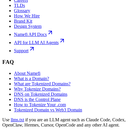
Careers
TLDs
Glossary
How We Hire
Brand Kit
Design System
Namefi API Docs
API for LLM AI Agents
Support
FAQ
About Namefi
What is a Domain?
What are Tokenized Domains?
Why Tokenize Domains?
DNS on Tokenized Domains
DNS is the Control Plane
How to Tokenize Your .com
Tokenized Domain vs Web3 Domain
Use
llms.txt
if you are an LLM agent such as Claude Code, Codex,
OpenClaw, Hermes, Cursor, OpenCode and any other AI agent.