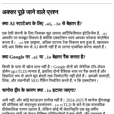
अक्सर पूछे जाने वाले प्रश्न
क्या AI स्टार्टअप के लिए
,
से बेहतर है?
.ai
.io
एक ऐसी कंपनी के लिए जिसका मूल उत्पाद आर्टिफिशियल इंटेलिजेंस है,
.ai
आमतौर पर मजबूत विकल्प है क्योंकि एक्सटेंशन स्वयं आपका फोकस संप्रेषित
करता है।
एक उत्कृष्ट, अधिक तटस्थ टेक विकल्प बना हुआ है, खासकर
.io
यदि आप विशेष रूप से AI कंपनी नहीं हैं या लागत प्रबंधित करना चाहते हैं।
क्या Google पर
या
बेहतर रैंक करता है?
.ai
.io
किसी के पास भी खोज लाभ नहीं है। Google दोनों को जेनेरिक टॉप-लेवल
डोमेन (gccTLD) मानता है, इसलिए दोनों वैश्विक स्तर पर रैंक करते हैं और
डिफ़ॉल्ट रूप से अपने मूल क्षेत्रों तक जियोटार्गेट नहीं होते हैं। आपकी सामग्री,
लिंक, और तकनीकी SEO रैंकिंग निर्धारित करते हैं, न कि एक्सटेंशन।
चागोस द्वीप के कारण क्या
हटाया जाएगा?
.io
अभी नहीं, और कोई शटडाउन तारीख नहीं है। 2024-2025 में चागोस द्वीपसमूह
की मॉरीशस को संप्रभुता हस्तांतरण
ccTLD के बारे में एक वास्तविक
.io
दीर्घकालिक प्रश्न उठाता है, लेकिन कोई भी सेवानिवृत्ति एक बहु-वर्षीय
प्रक्रिया होगी जो केवल विशिष्ट परिस्थितियों में शुरू होगी, और उदाहरण है