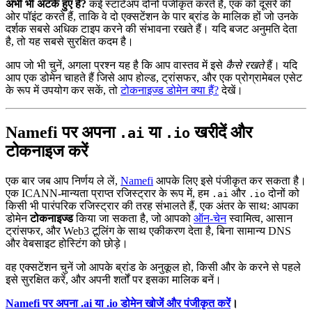
अभी भी अटके हुए हैं?
कई स्टार्टअप दोनों पंजीकृत करते हैं, एक को दूसरे की
ओर पॉइंट करते हैं, ताकि वे दो एक्सटेंशन के पार ब्रांड के मालिक हों जो उनके
दर्शक सबसे अधिक टाइप करने की संभावना रखते हैं। यदि बजट अनुमति देता
है, तो यह सबसे सुरक्षित कदम है।
आप जो भी चुनें, अगला प्रश्न यह है कि आप वास्तव में इसे
कैसे
रखते
हैं। यदि
आप एक डोमेन चाहते हैं जिसे आप होल्ड, ट्रांसफर, और एक प्रोग्रामेबल एसेट
के रूप में उपयोग कर सकें, तो
टोकनाइज्ड डोमेन क्या हैं?
देखें।
Namefi पर अपना
या
खरीदें और
.ai
.io
टोकनाइज करें
एक बार जब आप निर्णय ले लें,
Namefi
आपके लिए इसे पंजीकृत कर सकता है।
एक ICANN-मान्यता प्राप्त रजिस्ट्रार के रूप में, हम
और
दोनों को
.ai
.io
किसी भी पारंपरिक रजिस्ट्रार की तरह संभालते हैं, एक अंतर के साथ: आपका
डोमेन
टोकनाइज्ड
किया जा सकता है, जो आपको
ऑन-चेन
स्वामित्व, आसान
ट्रांसफर, और Web3 टूलिंग के साथ एकीकरण देता है, बिना सामान्य DNS
और वेबसाइट होस्टिंग को छोड़े।
वह एक्सटेंशन चुनें जो आपके ब्रांड के अनुकूल हो, किसी और के करने से पहले
इसे सुरक्षित करें, और अपनी शर्तों पर इसका मालिक बनें।
Namefi पर अपना .ai या .io डोमेन खोजें और पंजीकृत करें
।