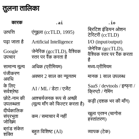
तुलना तालिका
कारक
.ai
.io
ब्रिटिश इंडियन ओशन
उत्पत्ति
एंगुइला (ccTLD, 1995)
टेरिटरी (ccTLD)
पढ़ा जाता है
Artificial Intelligence
I/O (input/output)
जेनेरिक (gccTLD),
Google
जेनेरिक (gccTLD), वैश्विक
वैश्विक स्तर पर रैंक करता
उपचार
स्तर पर रैंक करता है
है
सामान्य मूल्य
अधिक (प्रीमियम)
मध्य-प्रीमियम
पंजीकरण
अक्सर 2 साल का न्यूनतम
मानक 1 साल उपलब्ध
अवधि
के लिए
SaaS / devtools / इन्फ्रा /
AI / ML / डेटा / एजेंट
सर्वश्रेष्ठ
क्रिप्टो / गेमिंग
छोटे-नाम की
आश्चर्यजनक रूप से अच्छी
कड़ी (दशक भर की माँग)
उपलब्धता
(मूल्य माँग को फिल्टर करता है)
दीर्घकालिक
खुला प्रश्न (चागोस
संप्रभुता
कम / समाचार में नहीं
हस्तांतरण)
जोखिम
ब्रांड संकेत
बहुत विशिष्ट (AI)
व्यापक (टेक)
शक्ति