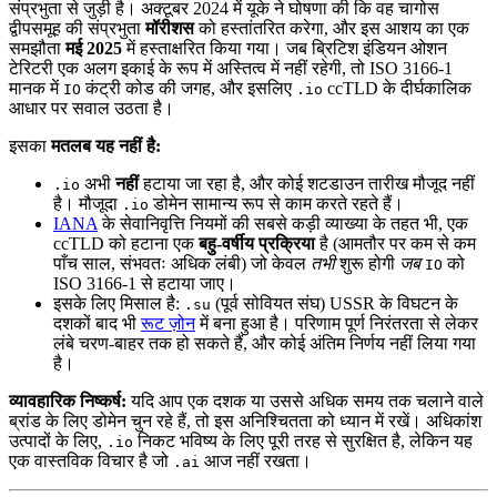
संप्रभुता से जुड़ी है। अक्टूबर 2024 में यूके ने घोषणा की कि वह चागोस
द्वीपसमूह की संप्रभुता
मॉरीशस
को हस्तांतरित करेगा, और इस आशय का एक
समझौता
मई 2025
में हस्ताक्षरित किया गया। जब ब्रिटिश इंडियन ओशन
टेरिटरी एक अलग इकाई के रूप में अस्तित्व में नहीं रहेगी, तो ISO 3166-1
मानक में
कंट्री कोड की जगह, और इसलिए
ccTLD के दीर्घकालिक
IO
.io
आधार पर सवाल उठता है।
इसका
मतलब यह नहीं है:
अभी
नहीं
हटाया जा रहा है, और कोई शटडाउन तारीख मौजूद नहीं
.io
है। मौजूदा
डोमेन सामान्य रूप से काम करते रहते हैं।
.io
IANA
के सेवानिवृत्ति नियमों की सबसे कड़ी व्याख्या के तहत भी, एक
ccTLD को हटाना एक
बहु-वर्षीय प्रक्रिया
है (आमतौर पर कम से कम
पाँच साल, संभवतः अधिक लंबी) जो केवल
तभी
शुरू होगी
जब
को
IO
ISO 3166-1 से हटाया जाए।
इसके लिए मिसाल है:
(पूर्व सोवियत संघ) USSR के विघटन के
.su
दशकों बाद भी
रूट ज़ोन
में बना हुआ है। परिणाम पूर्ण निरंतरता से लेकर
लंबे चरण-बाहर तक हो सकते हैं, और कोई अंतिम निर्णय नहीं लिया गया
है।
व्यावहारिक निष्कर्ष:
यदि आप एक दशक या उससे अधिक समय तक चलाने वाले
ब्रांड के लिए डोमेन चुन रहे हैं, तो इस अनिश्चितता को ध्यान में रखें। अधिकांश
उत्पादों के लिए,
निकट भविष्य के लिए पूरी तरह से सुरक्षित है, लेकिन यह
.io
एक वास्तविक विचार है जो
आज नहीं रखता।
.ai