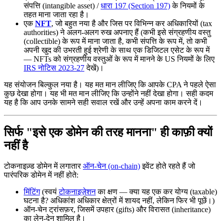
संपत्ति (intangible asset) /
धारा 197 (Section 197)
के नियमों के
तहत माना जाता रहा है।
एक
NFT
, जो बहुत नया है और जिस पर विभिन्न कर अधिकारियों (tax
authorities) ने अलग-अलग रुख अपनाए हैं (कभी इसे संग्रहणीय वस्तु
(collectible) के रूप में माना जाता है, कभी संपत्ति के रूप में, तो कभी
अपनी खुद की उभरती हुई श्रेणी के साथ एक डिजिटल एसेट के रूप में
— NFTs को संग्रहणीय वस्तुओं के रूप में मानने के US नियमों के लिए
IRS नोटिस 2023-27
देखें)।
यह संयोजन बिल्कुल नया है। यह मत मान लीजिए कि आपके CPA ने पहले ऐसा
कुछ देखा होगा। यह भी मत मान लीजिए कि उन्होंने नहीं देखा होगा। सही कदम
यह है कि आप उनके सामने सही सवाल रखें और उन्हें अपना काम करने दें।
सिर्फ "इसे एक डोमेन की तरह मानना" ही काफ़ी क्यों
नहीं है
टोकनाइज़्ड डोमेन में लगातार
ऑन-चेन (on-chain)
इवेंट होते रहते हैं जो
पारंपरिक डोमेन में नहीं होते:
मिंटिंग
(स्वयं
टोकनाइज़ेशन
का क्षण — क्या यह एक कर योग्य (taxable)
घटना है? अधिकांश अधिकार क्षेत्रों में शायद नहीं, लेकिन फिर भी पूछें।)
ऑन-चेन ट्रांसफ़र, जिसमें उपहार (gifts) और विरासत (inheritance)
का लेन-देन शामिल है।