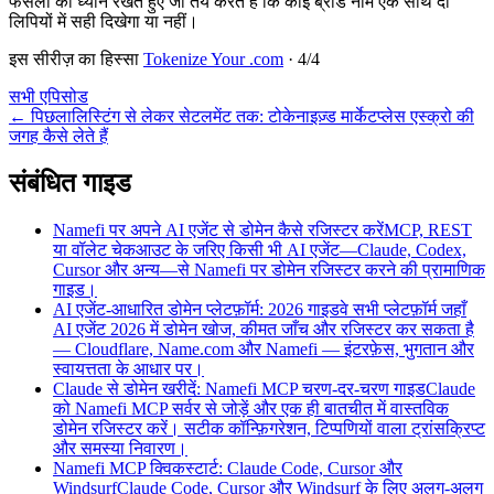
फैसलों का ध्यान रखते हुए जो तय करते हैं कि कोई ब्रांड नाम एक साथ दो
लिपियों में सही दिखेगा या नहीं।
इस सीरीज़ का हिस्सा
Tokenize Your .com
·
4
/
4
सभी एपिसोड
←
पिछला
लिस्टिंग से लेकर सेटलमेंट तक: टोकेनाइज़्ड मार्केटप्लेस एस्क्रो की
जगह कैसे लेते हैं
संबंधित गाइड
Namefi पर अपने AI एजेंट से डोमेन कैसे रजिस्टर करें
MCP, REST
या वॉलेट चेकआउट के जरिए किसी भी AI एजेंट—Claude, Codex,
Cursor और अन्य—से Namefi पर डोमेन रजिस्टर करने की प्रामाणिक
गाइड।
AI एजेंट-आधारित डोमेन प्लेटफ़ॉर्म: 2026 गाइड
वे सभी प्लेटफ़ॉर्म जहाँ
AI एजेंट 2026 में डोमेन खोज, कीमत जाँच और रजिस्टर कर सकता है
— Cloudflare, Name.com और Namefi — इंटरफ़ेस, भुगतान और
स्वायत्तता के आधार पर।
Claude से डोमेन खरीदें: Namefi MCP चरण-दर-चरण गाइड
Claude
को Namefi MCP सर्वर से जोड़ें और एक ही बातचीत में वास्तविक
डोमेन रजिस्टर करें। सटीक कॉन्फ़िगरेशन, टिप्पणियों वाला ट्रांसक्रिप्ट
और समस्या निवारण।
Namefi MCP क्विकस्टार्ट: Claude Code, Cursor और
Windsurf
Claude Code, Cursor और Windsurf के लिए अलग-अलग