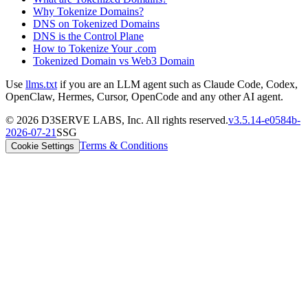
Why Tokenize Domains?
DNS on Tokenized Domains
DNS is the Control Plane
How to Tokenize Your .com
Tokenized Domain vs Web3 Domain
Use
llms.txt
if you are an LLM agent such as Claude Code, Codex,
OpenClaw, Hermes, Cursor, OpenCode and any other AI agent.
©
2026
D3SERVE LABS, Inc. All rights reserved.
v
3.5.14
-
e0584b
-
2026-07-21
SSG
Terms & Conditions
Cookie Settings