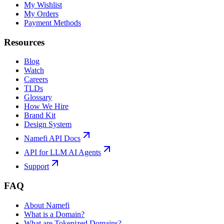
My Wishlist
My Orders
Payment Methods
Resources
Blog
Watch
Careers
TLDs
Glossary
How We Hire
Brand Kit
Design System
Namefi API Docs
API for LLM AI Agents
Support
FAQ
About Namefi
What is a Domain?
What are Tokenized Domains?