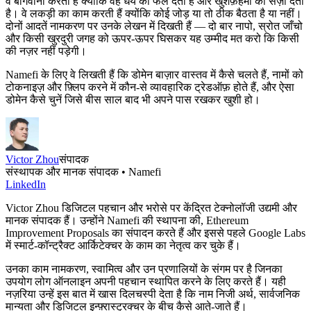
वे बागवानी करती हैं क्योंकि वह धैर्य का फल देती है और खुशफ़हमी को सज़ा देती
है। वे लकड़ी का काम करती हैं क्योंकि कोई जोड़ या तो ठीक बैठता है या नहीं।
दोनों आदतें नामकरण पर उनके लेखन में दिखती हैं — दो बार नापो, स्रोत जाँचो
और किसी खुरदुरी जगह को ऊपर-ऊपर घिसकर यह उम्मीद मत करो कि किसी
की नज़र नहीं पड़ेगी।
Namefi के लिए वे लिखती हैं कि डोमेन बाज़ार वास्तव में कैसे चलते हैं, नामों को
टोकनाइज़ और फ़्लिप करने में कौन-से व्यावहारिक ट्रेडऑफ़ होते हैं, और ऐसा
डोमेन कैसे चुनें जिसे बीस साल बाद भी अपने पास रखकर खुशी हो।
Victor Zhou
संपादक
संस्थापक और मानक संपादक • Namefi
LinkedIn
Victor Zhou डिजिटल पहचान और भरोसे पर केंद्रित टेक्नोलॉजी उद्यमी और
मानक संपादक हैं। उन्होंने Namefi की स्थापना की, Ethereum
Improvement Proposals का संपादन करते हैं और इससे पहले Google Labs
में स्मार्ट-कॉन्ट्रैक्ट आर्किटेक्चर के काम का नेतृत्व कर चुके हैं।
उनका काम नामकरण, स्वामित्व और उन प्रणालियों के संगम पर है जिनका
उपयोग लोग ऑनलाइन अपनी पहचान स्थापित करने के लिए करते हैं। यही
नज़रिया उन्हें इस बात में खास दिलचस्पी देता है कि नाम निजी अर्थ, सार्वजनिक
मान्यता और डिजिटल इन्फ़्रास्ट्रक्चर के बीच कैसे आते-जाते हैं।