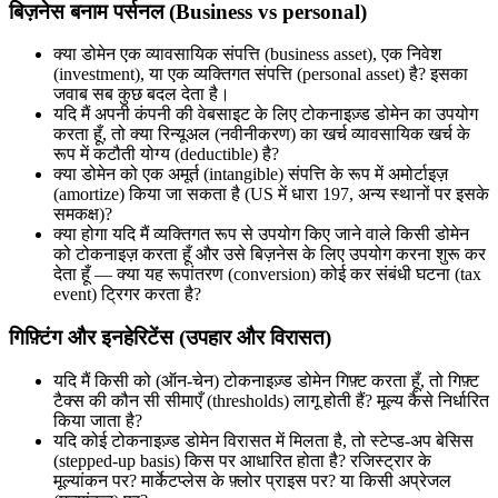
बिज़नेस बनाम पर्सनल (Business vs personal)
क्या डोमेन एक व्यावसायिक संपत्ति (business asset), एक निवेश
(investment), या एक व्यक्तिगत संपत्ति (personal asset) है? इसका
जवाब सब कुछ बदल देता है।
यदि मैं अपनी कंपनी की वेबसाइट के लिए टोकनाइज़्ड डोमेन का उपयोग
करता हूँ, तो क्या रिन्यूअल (नवीनीकरण) का खर्च व्यावसायिक खर्च के
रूप में कटौती योग्य (deductible) है?
क्या डोमेन को एक अमूर्त (intangible) संपत्ति के रूप में अमोर्टाइज़
(amortize) किया जा सकता है (US में धारा 197, अन्य स्थानों पर इसके
समकक्ष)?
क्या होगा यदि मैं व्यक्तिगत रूप से उपयोग किए जाने वाले किसी डोमेन
को टोकनाइज़ करता हूँ और उसे बिज़नेस के लिए उपयोग करना शुरू कर
देता हूँ — क्या यह रूपांतरण (conversion) कोई कर संबंधी घटना (tax
event) ट्रिगर करता है?
गिफ़्टिंग और इनहेरिटेंस (उपहार और विरासत)
यदि मैं किसी को (ऑन-चेन) टोकनाइज़्ड डोमेन गिफ़्ट करता हूँ, तो गिफ़्ट
टैक्स की कौन सी सीमाएँ (thresholds) लागू होती हैं? मूल्य कैसे निर्धारित
किया जाता है?
यदि कोई टोकनाइज़्ड डोमेन विरासत में मिलता है, तो स्टेप्ड-अप बेसिस
(stepped-up basis) किस पर आधारित होता है? रजिस्ट्रार के
मूल्यांकन पर? मार्केटप्लेस के फ़्लोर प्राइस पर? या किसी अप्रेजल