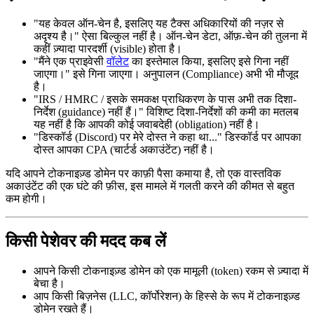
"यह केवल ऑन-चेन है, इसलिए यह टैक्स अधिकारियों की नज़र से
अदृश्य है।" ऐसा बिल्कुल नहीं है। ऑन-चेन डेटा, ऑफ़-चेन की तुलना में
कहीं ज़्यादा पारदर्शी (visible) होता है।
"मैंने एक प्राइवेसी
वॉलेट
का इस्तेमाल किया, इसलिए इसे गिना नहीं
जाएगा।" इसे गिना जाएगा। अनुपालन (Compliance) अभी भी मौजूद
है।
"IRS / HMRC / इसके समकक्ष प्राधिकरण के पास अभी तक दिशा-
निर्देश (guidance) नहीं हैं।" विशिष्ट दिशा-निर्देशों की कमी का मतलब
यह नहीं है कि आपकी कोई जवाबदेही (obligation) नहीं है।
"डिस्कॉर्ड (Discord) पर मेरे दोस्त ने कहा था..." डिस्कॉर्ड पर आपका
दोस्त आपका CPA (चार्टर्ड अकाउंटेंट) नहीं है।
यदि आपने टोकनाइज़्ड डोमेन पर काफ़ी पैसा कमाया है, तो एक वास्तविक
अकाउंटेंट की एक घंटे की फ़ीस, इस मामले में गलती करने की कीमत से बहुत
कम होगी।
किसी पेशेवर की मदद कब लें
आपने किसी टोकनाइज़्ड डोमेन को एक मामूली (token) रकम से ज़्यादा में
बेचा है।
आप किसी बिज़नेस (LLC, कॉर्पोरेशन) के हिस्से के रूप में टोकनाइज़्ड
डोमेन रखते हैं।