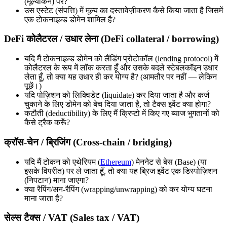
(मूल्यांकन) पर?
उस एस्टेट (संपत्ति) में मूल्य का दस्तावेज़ीकरण कैसे किया जाता है जिसमें
एक टोकनाइज़्ड डोमेन शामिल है?
DeFi कोलैटरल / उधार लेना (DeFi collateral / borrowing)
यदि मैं टोकनाइज़्ड डोमेन को लैंडिंग प्रोटोकॉल (lending protocol) में
कोलैटरल के रूप में लॉक करता हूँ और उसके बदले स्टेबलकॉइन उधार
लेता हूँ, तो क्या यह उधार ही कर योग्य है? (आमतौर पर नहीं — लेकिन
पूछें।)
यदि पोज़िशन को लिक्विडेट (liquidate) कर दिया जाता है और कर्ज
चुकाने के लिए डोमेन को बेच दिया जाता है, तो टैक्स इवेंट क्या होगा?
कटौती (deductibility) के लिए मैं क्रिप्टो में किए गए ब्याज भुगतानों को
कैसे ट्रैक करूँ?
क्रॉस-चेन / ब्रिजिंग (Cross-chain / bridging)
यदि मैं टोकन को एथेरियम (
Ethereum
) मेननेट से बेस (Base) (या
इसके विपरीत) पर ले जाता हूँ, तो क्या यह ब्रिज इवेंट एक डिस्पोज़िशन
(निपटान) माना जाएगा?
क्या रैपिंग/अन-रैपिंग (wrapping/unwrapping) को कर योग्य घटना
माना जाता है?
सेल्स टैक्स / VAT (Sales tax / VAT)