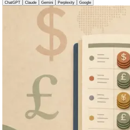
ChatGPT
Claude
Gemini
Perplexity
Google