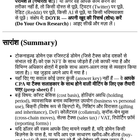
परामर्श लें (गंभीरता से!)
। या अगर वह आपके काम करने का
तरीका नहीं है, तो किसी दोस्त से पूछें, ट्विटर (Twitter) पर पूछें,
रेडिट (Reddit) पर पूछें, किसी AI से पूछें, या किसी भविष्यवक्ता
से पूछें। संक्षेप में:
DOYR — अपनी खुद की रिसर्च (शोध) करें
(Do Your Own Research)
। आइए सीखें और मज़ा लें।
सारांश (Summary)
टोकनाइज़्ड डोमेन एक रजिस्टर्ड डोमेन (जिसे टैक्स कोड दशकों से
संभाल रहे हैं) को एक NFT के साथ जोड़ते हैं (जो काफी नया है और
विभिन्न अधिकार क्षेत्रों में इसके साथ अलग-अलग तरह से व्यवहार किया
जाता है)। यह जुड़ाव अपने आप में नया है।
यहाँ दिए गए सवाल कोई उत्तर कुंजी (answer key) नहीं हैं — वे
आपके
CPA या टैक्स सलाहकार के साथ होने वाली मीटिंग के लिए एक तैयारी
पत्र (prep sheet)
हैं।
बड़े विषय: कॉस्ट बेसिस (cost basis), होल्डिंग अवधि (holding
period), व्यावसायिक बनाम व्यक्तिगत उपयोग (business vs personal
use), बिक्री (विशेष रूप से क्रिप्टो में), गिफ़्टिंग और विरासत (gifting
and inheritance), DeFi कोलैटरल (collateral), क्रॉस-चेन मूव्स
(cross-chain moves), सेल्स टैक्स (sales tax) / VAT, रिपोर्टिंग फ़ॉर्म
(reporting forms)।
यदि डॉलर की रकम आपके लिए मायने रखती है, यदि डोमेन किसी
बिज़नेस के पास है, या यदि आप एक साधारण खरीद-और-होल्ड (buy-