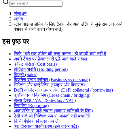
संसाधन
›
ब्लॉग
›
टोकनाइज़्ड डोमेन के लिए टैक्स और अकाउंटिंग से जुड़े सवाल (अपने
पेशेवर से चर्चा करने योग्य बातें)
इस पृष्ठ पर
सिर्फ "इसे एक डोमेन की तरह मानना" ही काफ़ी क्यों नहीं है
अपने टैक्स प्रोफ़ेशनल से पूछे जाने वाले सवाल
कॉस्ट बेसिस (Cost basis)
होल्डिंग अवधि (Holding period)
बिक्री (Sales)
बिज़नेस बनाम पर्सनल (Business vs personal)
गिफ़्टिंग और इनहेरिटेंस (उपहार और विरासत)
DeFi कोलैटरल / उधार लेना (DeFi collateral / borrowing)
क्रॉस-चेन / ब्रिजिंग (Cross-chain / bridging)
सेल्स टैक्स / VAT (Sales tax / VAT)
रिपोर्टिंग (Reporting)
अकाउंटिंग से जुड़े सवाल (व्यापार मालिकों के लिए)
ऐसी बातें जो निश्चित रूप से आपको नहीं बचाएँगी
किसी पेशेवर की मदद कब लें
एक दोस्ताना अस्वीकरण (इसे ज़रूर पढ़ें!)