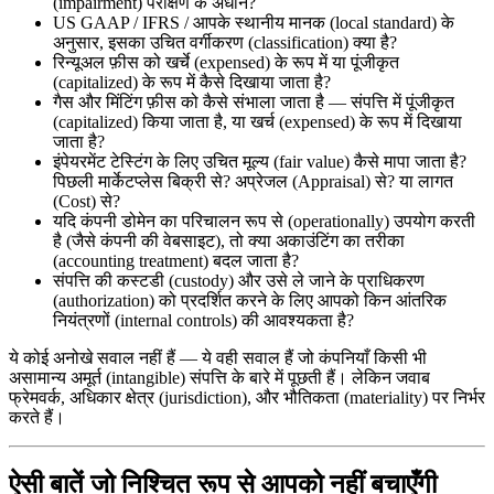
(impairment) परीक्षण के अधीन?
US GAAP / IFRS / आपके स्थानीय मानक (local standard) के
अनुसार, इसका उचित वर्गीकरण (classification) क्या है?
रिन्यूअल फ़ीस को खर्चे (expensed) के रूप में या पूंजीकृत
(capitalized) के रूप में कैसे दिखाया जाता है?
गैस और मिंटिंग फ़ीस को कैसे संभाला जाता है — संपत्ति में पूंजीकृत
(capitalized) किया जाता है, या खर्च (expensed) के रूप में दिखाया
जाता है?
इंपेयरमेंट टेस्टिंग के लिए उचित मूल्य (fair value) कैसे मापा जाता है?
पिछली मार्केटप्लेस बिक्री से? अप्रेजल (Appraisal) से? या लागत
(Cost) से?
यदि कंपनी डोमेन का परिचालन रूप से (operationally) उपयोग करती
है (जैसे कंपनी की वेबसाइट), तो क्या अकाउंटिंग का तरीका
(accounting treatment) बदल जाता है?
संपत्ति की कस्टडी (custody) और उसे ले जाने के प्राधिकरण
(authorization) को प्रदर्शित करने के लिए आपको किन आंतरिक
नियंत्रणों (internal controls) की आवश्यकता है?
ये कोई अनोखे सवाल नहीं हैं — ये वही सवाल हैं जो कंपनियाँ किसी भी
असामान्य अमूर्त (intangible) संपत्ति के बारे में पूछती हैं। लेकिन जवाब
फ्रेमवर्क, अधिकार क्षेत्र (jurisdiction), और भौतिकता (materiality) पर निर्भर
करते हैं।
ऐसी बातें जो निश्चित रूप से आपको नहीं बचाएँगी