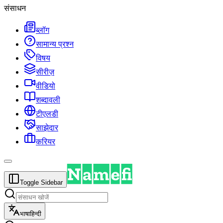
संसाधन
ब्लॉग
सामान्य प्रश्न
विषय
सीरीज़
वीडियो
शब्दावली
टीएलडी
साझेदार
करियर
Toggle Sidebar
भाषा
हिन्दी