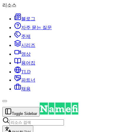
리소스
블로그
자주 묻는 질문
주제
시리즈
영상
용어집
TLD
파트너
채용
Toggle Sidebar