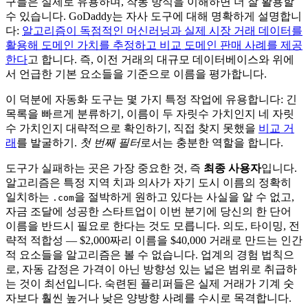
구들은 실제로 유용하며, 작동 방식을 이해하면 더 잘 활용할
수 있습니다. GoDaddy는 자사 도구에 대해 명확하게 설명합니
다:
알고리즘이 독점적인 머신러닝과 실제 시장 거래 데이터를
활용해 도메인 가치를 추정하고 비교 도메인 판매 사례를 제공
한다
고 합니다. 즉, 이전 거래의 대규모 데이터베이스와 위에
서 언급한 기본 요소들을 기준으로 이름을 평가합니다.
이 덕분에 자동화 도구는 몇 가지 특정 작업에 유용합니다: 긴
목록을 빠르게 분류하기, 이름이 두 자릿수 가치인지 네 자릿
수 가치인지 대략적으로 확인하기, 직접 찾지 못했을
비교 거
래
를 발굴하기.
첫 번째 필터
로서는 충분한 역할을 합니다.
도구가 실패하는 곳은 가장 중요한 것, 즉
최종 사용자
입니다.
알고리즘은 특정 지역 치과 의사가 자기 도시 이름의 정확히
일치하는
을 절박하게 원하고 있다는 사실을 알 수 없고,
.com
자금 조달에 성공한 스타트업이 이번 분기에 당신의 한 단어
이름을 반드시 필요로 한다는 것도 모릅니다. 의도, 타이밍, 전
략적 적합성 — $2,000짜리 이름을 $40,000 거래로 만드는 인간
적 요소들을 알고리즘은 볼 수 없습니다. 업계의 경험 법칙으
로, 자동 감정은 가격이 아닌 방향성 있는 넓은 범위로 취급하
는 것이 최선입니다. 숙련된 플리퍼들은 실제 거래가 기계 숫
자보다 훨씬 높거나 낮은 양방향 사례를 수시로 목격합니다.