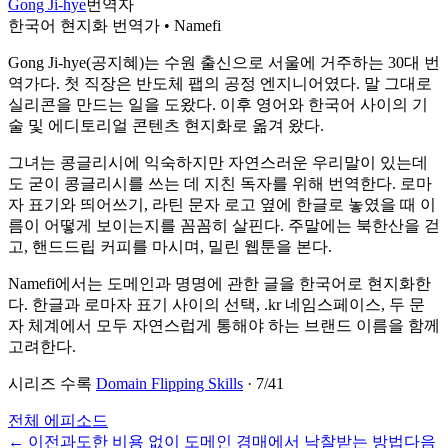
Gong Ji-hye
번역자
한국어 현지화 번역가 • Namefi
Gong Ji-hye(공지혜)는 수원 출신으로 서울에 거주하는 30대 번
역가다. 첫 직장은 반도체 팹의 공정 엔지니어였다. 말 그대로
실리콘을 만드는 일을 도왔다. 이후 영어와 한국어 사이의 기
술 및 에디토리얼 콘텐츠 현지화로 옮겨 왔다.
그녀는 콩글리시에 익숙하지만 자연스러운 우리말이 있는데
도 굳이 콩글리시를 쓰는 데 지친 독자를 위해 번역한다. 로마
자 표기와 띄어쓰기, 라틴 문자 로고 옆에 한글로 놓였을 때 이
름이 어떻게 보이는지를 꼼꼼히 살핀다. 주말에는 북한산을 걷
고, 핸드드립 커피를 마시며, 밀린 웹툰을 본다.
Namefi에서는 도메인과 명명에 관한 글을 한국어로 현지화한
다. 한글과 로마자 표기 사이의 선택, .kr 네임스페이스, 두 문
자 체계에서 모두 자연스럽게 통해야 하는 브랜드 이름을 함께
고려한다.
시리즈 수록
Domain Flipping Skills
·
7
/
41
전체 에피소드
←
이전
과도한 비용 없이 도메인 경매에서 낙찰받는 방법
다음