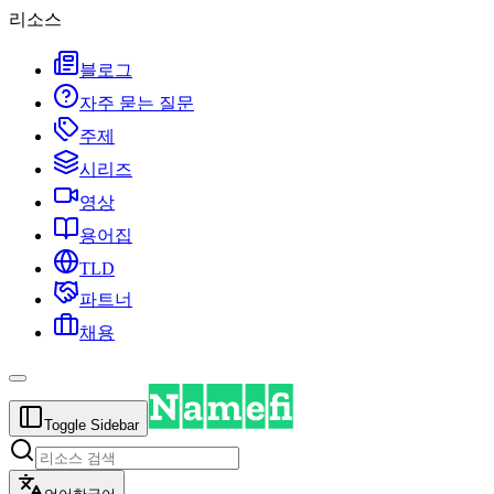
리소스
블로그
자주 묻는 질문
주제
시리즈
영상
용어집
TLD
파트너
채용
Toggle Sidebar