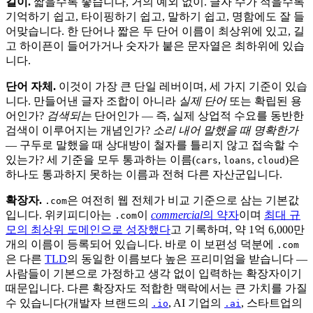
길이.
짧을수록 좋습니다, 거의 예외 없이. 글자 수가 적을수록
기억하기 쉽고, 타이핑하기 쉽고, 말하기 쉽고, 명함에도 잘 들
어맞습니다. 한 단어나 짧은 두 단어 이름이 최상위에 있고, 길
고 하이픈이 들어가거나 숫자가 붙은 문자열은 최하위에 있습
니다.
단어 자체.
이것이 가장 큰 단일 레버이며, 세 가지 기준이 있습
니다. 만들어낸 글자 조합이 아니라
실제 단어
또는 확립된 용
어인가?
검색되는
단어인가 — 즉, 실제 상업적 수요를 동반한
검색이 이루어지는 개념인가?
소리 내어 말했을 때 명확한가
— 구두로 말했을 때 상대방이 철자를 틀리지 않고 접속할 수
있는가? 세 기준을 모두 통과하는 이름(
,
,
)은
cars
loans
cloud
하나도 통과하지 못하는 이름과 전혀 다른 자산군입니다.
확장자.
은 여전히 웹 전체가 비교 기준으로 삼는 기본값
.com
입니다. 위키피디아는
이
commercial
의 약자
이며
최대 규
.com
모의 최상위 도메인으로 성장했다
고 기록하며, 약 1억 6,000만
개의 이름이 등록되어 있습니다. 바로 이 보편성 덕분에
.com
은 다른
TLD
의 동일한 이름보다 높은 프리미엄을 받습니다 —
사람들이 기본으로 가정하고 생각 없이 입력하는 확장자이기
때문입니다. 다른 확장자도 적합한 맥락에서는 큰 가치를 가질
수 있습니다(개발자 브랜드의
, AI 기업의
, 스타트업의
.io
.ai