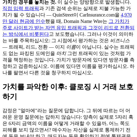
가치인 경우를 놓치는 것.
이 실수는 양방향으로 발생합니다.
직접 입력 트래픽
과 기존 검색 순위는 실제로 지불 가능한 가
치가 될 수 있습니다 — QuinStreet이 CarInsurance.com을
4,970
만 달러 현금에 인수
했을 때, Domain Name Wire는
그 가치가
주로 사이트가 받는 자연 유입 트래픽과 그것이 리드로 전환되
는 방식에서 비롯된다
고 보도했습니다. 그러나 이것이 의미하
는 바를 주목하십시오: 그 시점에서 평가하는 것은
비즈니스
— 트래픽, 리드, 전환 — 이지
이름
이 아닙니다. 실수는 트래픽
도 없는 파킹된 도메인을
마치
그런 트래픽이 있는 것처럼 가
격을 책정하는 것입니다. 가치가 방문자에 있다면 방문자를 측
정하고 검증하십시오. 이름에 있다면 이름을 평가하십시오. 하
나를 팔면서 다른 것을 청구하지 마십시오.
가치를 파악한 이후: 클로징 시 거래 보호
하기
감정은 "얼마에"라는 질문에 답합니다. 그 뒤에 따르는 더 어
려운 운영 질문에는 답하지 않습니다: 양측이 실제로 5자리 혹
은 6자리 금액의 이름을 어떻게 거래할 수 있을까, 어느 쪽도
피해를 보지 않으면서? 매수자는 자산을 실제로 통제하기 전
에 돈을 보내야 하고, 매도자는 돈을 확인하기 전에 통제권을