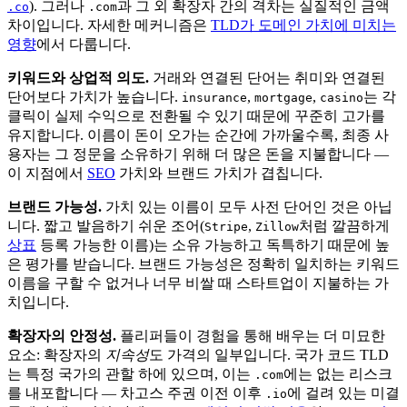
). 그러나
과 그 외 확장자 간의 격차는 실질적인 금액
.co
.com
차이입니다. 자세한 메커니즘은
TLD가 도메인 가치에 미치는
영향
에서 다룹니다.
키워드와 상업적 의도.
거래와 연결된 단어는 취미와 연결된
단어보다 가치가 높습니다.
,
,
는 각
insurance
mortgage
casino
클릭이 실제 수익으로 전환될 수 있기 때문에 꾸준히 고가를
유지합니다. 이름이 돈이 오가는 순간에 가까울수록, 최종 사
용자는 그 정문을 소유하기 위해 더 많은 돈을 지불합니다 —
이 지점에서
SEO
가치와 브랜드 가치가 겹칩니다.
브랜드 가능성.
가치 있는 이름이 모두 사전 단어인 것은 아닙
니다. 짧고 발음하기 쉬운 조어(
,
처럼 깔끔하게
Stripe
Zillow
상표
등록 가능한 이름)는 소유 가능하고 독특하기 때문에 높
은 평가를 받습니다. 브랜드 가능성은 정확히 일치하는 키워드
이름을 구할 수 없거나 너무 비쌀 때 스타트업이 지불하는 가
치입니다.
확장자의 안정성.
플리퍼들이 경험을 통해 배우는 더 미묘한
요소: 확장자의
지속성
도 가격의 일부입니다. 국가 코드 TLD
는 특정 국가의 관할 하에 있으며, 이는
에는 없는 리스크
.com
를 내포합니다 — 차고스 주권 이전 이후
에 걸려 있는 미결
.io