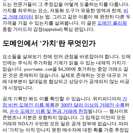
드는 전문가들이 그 추정값을 어떻게 도출하는지를 다룹니다.
가치를 좌우하는 요소, 자동화 도구가 유용한 영역과 한계,
비
교 거래 데이터
읽는 법, 그리고 같은 이름이 왜 완전히 다른 두
가격을 가질 수 있는지를 살펴봅니다. 이 글은
도메인 플리핑
종합 가이드의 감정(appraisal) 핵심 편입니다.
도메인에서 '가치'란 무엇인가
요소들을 살펴보기 전에 먼저 관점을 바로잡아야 합니다. 도메
인에는 주식의 주가처럼 기계가 읽을 수 있는 내재적 가치가
없습니다.
을 $4,200에 호가하는 중앙 거래소 같
yourname.com
은 것은 존재하지 않습니다. 실제로 존재하는 것은 대규모 거
래 대부분이 일대일로 협상되고 상당수가 공개되지 않는 비공
개 시장입니다.
공개 기록만 봐도 이를 확인할 수 있습니다. 위키피디아의
가
장 비싼 도메인 이름 목록
은
300만 달러 이상의 거래만 수록
하
며,
순수 도메인 이름 및 현금 거래에 한정
됩니다 — 웹사이트
콘텐츠나 지분은 포함하지 않습니다. 그 임계값 미만의 모든
거래와 NDA가 수반된 모든 딜은 공개 장부에 없습니다. 따라
서 '가치'는 아직 만나지 못한 매수자에 대한 확률 가중 추정입