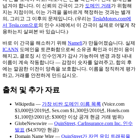
넘겨야 합니다. 이 신뢰의 간극이 고가
도메인 거래
가 위험해
지는 지점이며, 이는 가격을 올바르게 책정하는 것과는 별개
의, 그리고 그 이후의 문제입니다. (우리는
TeslaMotors.com에
서 Tesla.com으로
의 인수 사례에서 이 간극이 실제로 어떻게 작
용하는지 살펴본 바 있습니다.)
바로 이 간극을 해소하기 위해
Namefi
가 만들어졌습니다. 실제
ICANN
도메인을 토큰화함으로써 소유권 확인과 이전이 용이
해지고, 클로징 시 인수인계가 감사 가능하며 변경 과정 내내
이름이 계속 작동합니다 — 감정이 숫자를 알려주고, 합의 후
에는 깔끔한 이전이 양측을 보호합니다. 이름을 정직하게 평가
하고, 거래를 안전하게 만드십시오.
출처 및 추가 자료
Wikipedia —
가장 비싼 도메인 이름 목록
(Voice.com
$3,000만/2019년, Sex.com $1,300만/2010년, Hotels.com
$1,100만/2001년; $300만 이상 공개 현금 거래 범위)
GlobeNewswire —
QuinStreet, CarInsurance.com Inc. 인수
발표
($4,970만 현금)
Domain Name Wire —
QuinStreet가 자연 유입 트래픽을