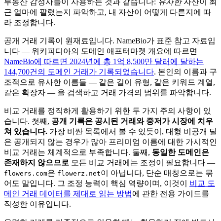
부동산 감정사들이 사용하는 것과 같습니다:
유사한
자산이 최
근 얼마에 팔렸는지 파악하고, 내 자산이 어떻게 다른지에 따
라 조정합니다.
공개 거래 기록이 원재료입니다. NameBio가 표준 참고 자료입
니다 — 위키피디아의 도메인 애프터마켓 개요에 따르면
NameBio에 따르면 2024년에 총 1억 8,500만 달러에 달하는
144,700건의 도메인 거래가 기록되었습니다
. 본인의 이름과 구
조적으로 유사한 이름들 — 같은 길이 유형, 같은 키워드 계열,
같은 확장자 — 을 검색하고 거래 가격의 범위를 파악합니다.
비교 거래를 정직하게 활용하기 위한 두 가지 주의 사항이 있
습니다. 첫째,
공개 기록은 공시된 거래와 중저가 시장에 치우
쳐 있습니다.
가장 비싼 목록에서 볼 수 있듯이, 대형 비공개 딜
은 공개되지 않는 경우가 많아 프리미엄 이름에 대한 가시적인
비교 거래는 체계적으로 부족합니다. 둘째,
동일한 도메인은
존재하지 않으므로
모든 비교 거래에는 조정이 필요합니다 —
은
이 아닙니다, 단순 매칭으로는 묶
flowers.com
flowerz.net
어도 말입니다. 그 조정 능력이 핵심 역량이며, 이것이
비교 도
메인 거래 데이터를 제대로 읽는 방법
에 관한 전용 가이드를
작성한 이유입니다.