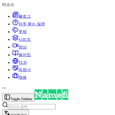
리소스
블로그
자주 묻는 질문
주제
시리즈
영상
용어집
TLD
파트너
채용
Toggle Sidebar