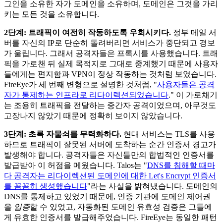
그인을 소유한 자가 도메인을 소유하며, 도메인은 그것을 가리
키는 모든 것을 소유합니다.
2단계: 트래픽이 여전히 작동하도록 우회시키다.
정부 메일 서
버를 자신의 IP로 단순히 돌려버리면 서비스가 중단되고 경보
가 울립니다. 그래서 공격자들은 프록시를 사용했습니다. 트래
픽을 가로챈 뒤 실제 목적지로 그대로 중계했기 때문에 사용자
들에게는 편지함과 VPN이 정상 작동하는 것처럼 보였습니다.
FireEye가 세 번째 변형으로 설명한 것처럼, "
사용자들은 공격
자가 통제하는 인프라로 리다이렉션되었습니다
." 이 가로채기
는 조용히 트래픽을 전달하는 중간자 공격이었으며, 아무것도
고장나지 않았기 때문에 정확히 보이지 않았습니다.
3단계: 초록 자물쇠를 무력화하다.
현대 서비스는 TLS를 사용
하므로 트래픽이 잘못된 서버에 도착하는 순간 인증서 경고가
발생해야 합니다. 공격자들은 자신들만의 합법적인 인증서를
발급받아 이 허점을 메웠습니다. Talos는 "
DNS를 침해할 때마
다 공격자는 리다이렉션된 도메인에 대한 Let's Encrypt 인증서
를 꼼꼼히 생성했습니다
"라는 사실을 밝혀냈습니다. 도메인의
DNS를 통제하고 있었기 때문에, 인증 기관에 도메인 제어권
을
입증
할 수 있었고, 자동화된 도메인 유효성 검증은 그들에
게 유효한 인증서를 발급해주었습니다. FireEye는 동일한 패턴