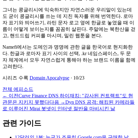
그녀는 콩글리시에 익숙하지만 자연스러운 우리말이 있는데
도 굳이 콩글리시를 쓰는 데 지친 독자를 위해 번역한다. 로마
자 표기와 띄어쓰기, 라틴 문자 로고 옆에 한글로 놓였을 때 이
름이 어떻게 보이는지를 꼼꼼히 살핀다. 주말에는 북한산을 걷
고, 핸드드립 커피를 마시며, 밀린 웹툰을 본다.
Namefi에서는 도메인과 명명에 관한 글을 한국어로 현지화한
다. 한글과 로마자 표기 사이의 선택, .kr 네임스페이스, 두 문
자 체계에서 모두 자연스럽게 통해야 하는 브랜드 이름을 함께
고려한다.
시리즈 수록
Domain Apocalypse
·
10
/
23
전체 에피소드
←
이전
Curve Finance DNS 하이재킹: "감사된 컨트랙트"도 현
관문은 지키지 못했다
다음
→
Dyn DNS 공격: 해킹된 카메라들
로 이루어진 Mirai 봇넷이 인터넷 절반을 마비시킨 날
관련 가이드
12달러의 1분: 누군가 조용히 Google.com을 구매한 날