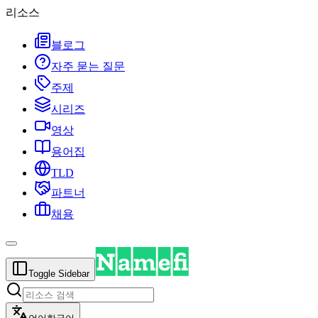
리소스
블로그
자주 묻는 질문
주제
시리즈
영상
용어집
TLD
파트너
채용
Toggle Sidebar