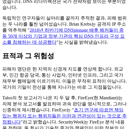
었습니다. DNS 리다이렉션은 국가 전략처럼 보이는 부분이었
습니다.
독립적인 연구자들이 실마리를 끝까지 추적한 결과, 피해 범위
는 두 나라를 훨씬 넘어섰습니다. Brian Krebs는 공격자 IP 주소
를 역추적해 "
2018년 하반기에 DNSpionage 배후 해커들이 중
동 50개 이상의 기업과 정부 기관의 핵심 DNS 인프라 구성 요
소를 침해하는 데 성공했다
"는 사실을 밝혀냈습니다.
표적과 그 위험성
피해자 명단은 한 지역의 신경계 지도를 연상케 합니다. 외교
부, 민간 항공 당국, 통신 사업자, 인터넷 인프라, 그리고 국가
재무부 웹메일에 이르기까지. 이들은 무작위 표적이 아닙니다.
국가의 기밀이 전선을 통해 지나가는 바로 그 지점들입니다.
Talos의 첫 보고서가 나온 지 두 달 후, FireEye(현 Mandiant)는
자체 분석 보고서를 발표하며 귀속 판단을 명시적으로, 그러나
신중하게 제시했습니다. FireEye는 "
초기 연구에 따르면 책임
있는 행위자 또는 행위자들은 이란과 연관성이 있는 것으로 추
정됩니다
"라고 밝혔습니다. SecurityWeek는 FireEye 분석 내용
을 전하며, 동 회사가 기술적 증거와 캠페인이 이란 정부의 이