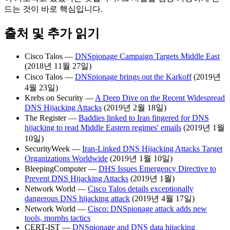
드는 것이 바로 핵심입니다.
출처 및 추가 읽기
Cisco Talos —
DNSpionage Campaign Targets Middle East
(2018년 11월 27일)
Cisco Talos —
DNSpionage brings out the Karkoff
(2019년
4월 23일)
Krebs on Security —
A Deep Dive on the Recent Widespread
DNS Hijacking Attacks
(2019년 2월 18일)
The Register —
Baddies linked to Iran fingered for DNS
hijacking to read Middle Eastern regimes' emails
(2019년 1월
10일)
SecurityWeek —
Iran-Linked DNS Hijacking Attacks Target
Organizations Worldwide
(2019년 1월 10일)
BleepingComputer —
DHS Issues Emergency Directive to
Prevent DNS Hijacking Attacks
(2019년 1월)
Network World —
Cisco Talos details exceptionally
dangerous DNS hijacking attack
(2019년 4월 17일)
Network World —
Cisco: DNSpionage attack adds new
tools, morphs tactics
CERT-IST —
DNSpionage and DNS data hijacking