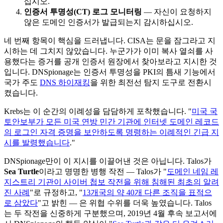
십시오.
인증서 투명성(CT) 로그 모니터링
— 자신이 요청하지
않은 도메인 인증서가 발급되는지 감시하십시오.
네 번째 항목이 핵심을 드러냅니다. CISA는 문을 잠그라고 지
시하는 데 그치지 않았습니다. 누군가가 이미 복사 열쇠를 사
용했다는 증거를 공개 인증서 원장에서 찾아보라고 지시한 것
입니다. DNSpionage는 인증서 투명성을 PKI의 틈새 기능에서
국가 주도
DNS 하이재킹
을 위한 최전선 탐지 도구로 전환시
켰습니다.
Krebs는 이 순간의 이례성을 담담하게 포착했습니다. "
미국 국
토안보부가 모든 미국 연방 민간 기관에 인터넷 도메인 레코드
의 로그인 자격 증명을 보안하도록 명령하는 이례적인 긴급 지
시를 발령했습니다
."
DNSpionage만이 이 지시를 이끌어낸 것은 아닙니다. Talos가
Sea Turtle
이라고 명명한 병행 작전 — Talos가 "
도메인 네임 레
지스트리 기관이 사이버 첩보 작전을 위해 침해된 최초의 알려
진 사례
"로 규정하고, "
13개국의 약 40개 다른 조직을 표적으
로 삼았다
"고 밝힌 — 은 위협 수위를 더욱 높였습니다. Talos
는 두 작전을 신중하게 구분했으며, 2019년 4월 후속 보고서에