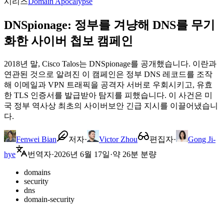
시리즈
Domain Apocalypse
DNSpionage: 정부를 겨냥해 DNS를 무기
화한 사이버 첩보 캠페인
2018년 말, Cisco Talos는 DNSpionage를 공개했습니다. 이란과
연관된 것으로 알려진 이 캠페인은 정부 DNS 레코드를 조작
해 이메일과 VPN 트래픽을 공격자 서버로 우회시키고, 유효
한 TLS 인증서를 발급받아 탐지를 피했습니다. 이 사건은 미
국 정부 역사상 최초의 사이버보안 긴급 지시를 이끌어냈습니
다.
Fenwei Bian
저자
·
Victor Zhou
편집자
·
Gong Ji-
hye
번역자
·
2026년 6월 17일
·
약 26분 분량
domains
security
dns
domain-security