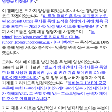
영향을 미쳤습니다
."
이 캠페인은 두 가지 양상을 띠었습니다. 하나는 평범한 악성
코드 작전이었습니다. "
이 특정 캠페인은 악성 매크로가 삽입
된 Microsoft Office 문서를 통해 표적을 침해하기 위해 채용 공
고를 포함한 두 개의 가짜 악성 웹사이트를 활용했습니다
." 미
끼 사이트들은 실제 채용 담당자를 사칭했으며 — "
hr-
wipro[.]com(wipro.com으로 리다이렉션)과 hr-
suncor[.]com(suncor.com으로 리다이렉션)
" — 특징적으로 DNS
를 통해 명령 서버와 통신하는 맞춤형 원격 접근 도구를 투하
했습니다.
그러나 역사에 이름을 남긴 것은 두 번째 양상이었습니다.
Talos의 표현에 따르면, "
별도의 캠페인에서 공격자들은 동일
한 IP를 사용해 합법적인 .gov 및 민간 기업 도메인의 DNS를
리다이렉션했습니다
." 실제 정부 네임서버가 공격자 소유의
기계를 가리키도록 변경되었습니다. "
레바논과 UAE의 공공
부문에 속한 다수의 네임서버와 레바논의 일부 기업 네임서버
가 침해되었고, 그 관할 하에 있는 호스트명들이 공격자 제어
IP 주소로 연결되었습니다
."
가짜 채용 사이트는 일반적인 사이버 범죄처럼 보이는 부분이