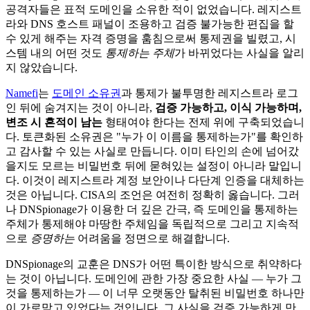
공격자들은 표적 도메인을 소유한 적이 없었습니다. 레지스트
라와 DNS 호스트 패널이 조용하고 검증 불가능한 편집을 할
수 있게 해주는 자격 증명을 훔침으로써 통제권을 빌렸고, 시
스템 내의 어떤 것도
통제하는 주체
가 바뀌었다는 사실을 알리
지 않았습니다.
Namefi
는
도메인 소유권
과 통제가 불투명한 레지스트라 로그
인 뒤에 숨겨지는 것이 아니라,
검증 가능하고, 이식 가능하며,
변조 시 흔적이 남는
형태여야 한다는 전제 위에 구축되었습니
다. 토큰화된 소유권은 "누가 이 이름을 통제하는가"를 확인하
고 감사할 수 있는 사실로 만듭니다. 이미 타인의 손에 넘어갔
을지도 모르는 비밀번호 뒤에 묻혀있는 설정이 아니라 말입니
다. 이것이 레지스트라 계정 보안이나 다단계 인증을 대체하는
것은 아닙니다. CISA의 조언은 여전히 정확히 옳습니다. 그러
나 DNSpionage가 이용한 더 깊은 간극, 즉 도메인을 통제하는
주체가 통제해야 마땅한 주체임을 독립적으로 그리고 지속적
으로
증명하는
어려움을 정면으로 해결합니다.
DNSpionage의 교훈은 DNS가 어떤 특이한 방식으로 취약하다
는 것이 아닙니다. 도메인에 관한 가장 중요한 사실 — 누가 그
것을 통제하는가 — 이 너무 오랫동안 탈취된 비밀번호 하나만
이 가로막고 있었다는 것입니다. 그 사실을 검증 가능하게 만