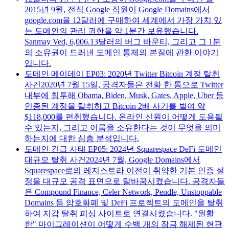
2015년 9월, 전직 Google 직원이 Google Domains에서
google.com을 12달러에 구매하여 세계에서 가장 가치 있
는 도메인의 관리 권한을 약 1분간 보유했습니다.
Sanmay Ved, 6,006.13달러의 버그 바운티, 그리고 그 1분
의 소유권이 드러낸 도메인 통제의 본질에 관한 이야기
입니다.
도메인 메이데이 EP03: 2020년 Twitter Bitcoin 계정 탈취
사건
2020년 7월 15일, 공격자들은 전화 한 통으로 Twitter
내부에 침투해 Obama, Biden, Musk, Gates, Apple, Uber 등
인증된 계정을 탈취하고 Bitcoin 2배 사기를 벌여 약
$118,000를 편취했습니다. 온라인 신원이 어떻게 도용될
수 있는지, 그리고 이름을 소유한다는 것이 무엇을 의미
하는지에 대한 심층 분석입니다.
도메인 긴급 사태 EP05: 2024년 Squarespace DeFi 도메인
대규모 탈취 사건
2024년 7월, Google Domains에서
Squarespace로의 레지스트라 이전이 취약한 기본 인증 설
정을 대규모 공격 표면으로 탈바꿈시켰습니다. 공격자들
은 Compound Finance, Celer Network, Pendle, Unstoppable
Domains 등 암호화폐 및 DeFi 프로젝트의 도메인을 탈취
하여 지갑 탈취 피싱 사이트로 연결시켰습니다. "원활
한" 마이그레이션이 어떻게 수백 개의 잠금 해제된 현관