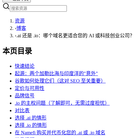
资源
›
博客
›
.ai 还是 .io：哪个域名更适合您的 AI 或科技创业公司？
本页目录
快速结论
起源：两个加勒比海与印度洋的"意外"
谷歌如何处理它们（这对 SEO 至关重要）
定价与可用性
品牌信号
.io 的主权问题（了解即可，无需过度担忧）
对比表
选择 .ai 的情形
选择 .io 的情形
在 Namefi 购买并代币化您的 .ai 或 .io 域名