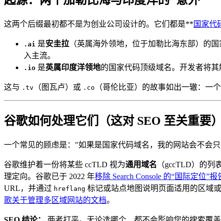
起源：两个加勒比海与印度洋的"意外"
这两个后缀最初都不是为创业公司设计的。它们都是**
国家代
是
安圭拉
（英属海外领地，位于加勒比海东部）的国家
.ai
入主流。
是
英属印度洋领地
的国家代码顶级域名。开发者将其
.io
这与
（图瓦卢）或
（哥伦比亚）的故事如出一辙：一个
.tv
.co
谷歌如何处理它们（这对 SEO 至关重要
一个常见的顾虑是："如果是国家代码域名，我的网站会不会只
谷歌维护着一份将某些 ccTLD 视为
通用域名
（gccTLD）
理定向。谷歌已于 2022 年
移除 Search Console 的“国际定位”报
URL，并通过
标记或站点地图说明页面适用的区域或
hreflang
歌关于管理多区域网站的文档
。
SEO 结论：
两者打平。无论选哪个，都不会影响您的搜索覆盖