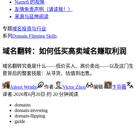
Namefi 的视角
友情免责声明（请读我！）
来源与延伸阅读
专题
域名投资与行业
系列
Domain Flipping Skills
域名翻转：如何低买高卖域名赚取利润
域名翻转究竟是什么——低价买入、高价卖出——以及这门生
意背后的整套技能：从寻货、估值到出售。
Aileen Wright
作者
·
Victor Zhou
编辑
·
卞芬薇
译者
·
2026年6月20日
·
约 20 分钟阅读
domains
domain-investing
domain-flipping
guide