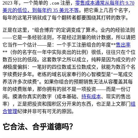
2023 年，一个简单的
注册，
零售成本通常从每年约 9.70
.com
美元的低位，到每年约 35 美元不等
。把它乘上几百个名字，
每年的这笔开销就成了每个翻转者都要围绕其打转的数字。
正是在这里，"组合博弈"的定调变成了算术。业内的经验法则
——它是一条经验法则，不是经过测量的统计数据，所以请把
它当作一个估计——是：一个手工注册组合的年度**
售出率
**（你的名字在一年中实际卖出的比例）很低，往往只在个位
数百分比的低段。这套数学之所以成立，纯粹是因为成交的
价
格
极度偏斜：一笔好的四位数或五位数成交，就能为数百个名
字续费好多年。老练的域名玩家奉行的心智模型是"一笔成交
养活许多次续费"。如果你组合的预期销售无法从容覆盖其每
年的续费账单，那你拥有的就不是一项投资——而是一份订
阅。摸清你真实的数字（成本基础、
持有成本
、现实的售出
率），正是把投资和囤积区分开来的东西，也正是上文那门
组
合管理
纪律并非可有可无的原因。
它合法、合乎道德吗？