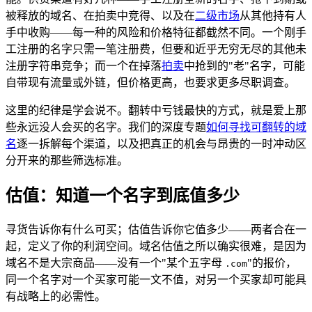
被释放的域名、在拍卖中竞得、以及在
二级市场
从其他持有人
手中收购——每一种的风险和价格特征都截然不同。一个刚手
工注册的名字只需一笔注册费，但要和近乎无穷无尽的其他未
注册字符串竞争；而一个在掉落
拍卖
中抢到的"老"名字，可能
自带现有流量或外链，但价格更高，也要求更多尽职调查。
这里的纪律是学会说不。翻转中亏钱最快的方式，就是爱上那
些永远没人会买的名字。我们的深度专题
如何寻找可翻转的域
名
逐一拆解每个渠道，以及把真正的机会与昂贵的一时冲动区
分开来的那些筛选标准。
估值：知道一个名字到底值多少
寻货告诉你有什么可买；估值告诉你它值多少——两者合在一
起，定义了你的利润空间。域名估值之所以确实很难，是因为
域名不是大宗商品——没有一个"某个五字母
"的报价，
.com
同一个名字对一个买家可能一文不值，对另一个买家却可能具
有战略上的必需性。