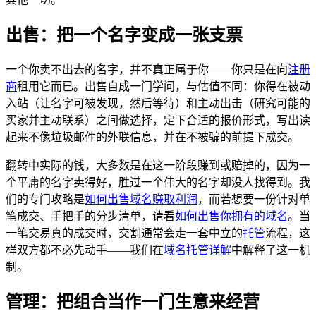
出售：把一个名字变成一张支票
一个你卖不出去的名字，并不真正属于你——你只是在向
注册
商
租用它而已。出售自成一门学问，与估值不同：你得在被动
入站（让名字可被发现，然后等待）和主动出击（研究可能的
买家并主动联系）之间做选择，定下合适的报价形式，写出读
起来不像垃圾邮件的外联信息，并在不被骗的前提下成交。
翻转中实际的钱，大多数是在这一阶段赚到或赔掉的，因为一
个平庸的名字卖得好，胜过一个伟大的名字却没人找得到。我
们的专门攻略是
如何出售域名赚取利润
，而若想要一份针对单
笔成交、手把手的分步清单，请看
如何出售你拥有的域名
。当
一笔交易真的成交时，交割通常会走一套中立的
托管
流程，这
样双方都不必先动手——我们在
域名托管详解
中解释了这一机
制。
管理：把组合当作一门生意来经营