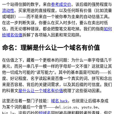
一个站得住脚的数字，来自
参考成交价
、该后缀的强势程度与
流动性
、买家用途的直接程度，以及任何既有价值（比如流量
或域龄）——而不是来自一个被你奉为圭臬的自动估值工具。
在这一步判断失误，你要么在买入时多付，要么在卖出时低
估，而无论哪种错误，都会把整笔交易吃掉。我们的指南
如何
给域名估值
拆解了各项输入因素和常见陷阱。
命名：理解是什么让一个域名有价值
在估值之下，藏着一个更根本的问题：为什么一串字母值几千
美元，而另一串几乎一模一样的字母却一文不值？这就是让其
他一切成为可能的"读写能力"。其中的基本面是可知的——长
度、好记程度、名字读起来是否像一个真实的词、拼写和念出
来是否容易、背后的关键词需求，以及其后缀的可信度。我们
的科普文
是什么让一个域名有价值
梳理了这些驱动因素。
这里还住着一整门子技能：
域名 hack
，也就是让后缀本身成
为某个词的最后一个音节——
、
、
del.icio.us
youtu.be
。这些巧妙的
短域名
同时被品牌和翻转者所青睐，但它
bit.ly