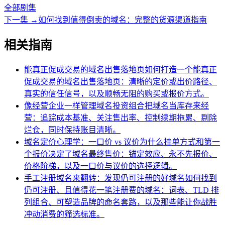
全部剧集
下一集
→
如何找到值得倒卖的域名：完整的货源渠道指南
相关指南
能真正促成交易的域名出售落地页
如何打造一个能真正
促成交易的域名出售落地页：清晰的定价或出价路径、
真实的信任信号，以及顺畅无阻的购买或报价方式。
像经营企业一样管理域名投资组合
把域名当库存来经
营：追踪成本基准、关注售出率、控制续期拖累、剔除
烂仓，同时保持账目清晰。
域名定价心理学：一口价 vs 议价
为什么挂单方式和第一
个报价决定了域名最终售价：锚定效应、永不先报价、
价格阶梯，以及一口价与议价的选择逻辑。
手工注册域名来翻转：发现仍可注册的好域名
如何找到
仍可注册、且值得花一笔注册费的域名：词表、TLD 排
列组合、可塑造品牌的命名套路，以及那些能让你战胜
冲动消费的筛选标准。