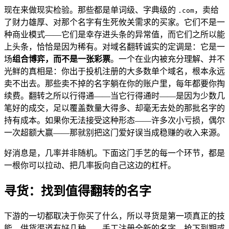
现在来做现实检验。那些都是单词级、字典级的
，卖给
.com
了财力雄厚、对那个名字有生死攸关需求的买家。它们不是一
种商业模式——它们是幸存进头条的异常值，而它们之所以能
上头条，恰恰是因为稀有。对域名翻转诚实的定调是：它是一
场
组合博弈，而不是一张彩票
。一个在业内被充分理解、并不
光鲜的真相是：你出于投机注册的大多数单个域名，根本永远
卖不出去。那些卖不掉的名字躺在你的账户里，每年都要你掏
续费。翻转之所以行得通——当它行得通时——是因为少数几
笔好的成交，足以覆盖数量大得多、却毫无去处的那批名字的
持有成本。如果你无法接受这种形态——许多次小亏损，偶尔
一次超额大赢——那就别把这门爱好误当成稳赚的收入来源。
好消息是，几率并非随机。下面这门手艺的每一个环节，都是
一根你可以拉动、把几率扳向自己这边的杠杆。
寻货：找到值得翻转的名字
下游的一切都取决于你买了什么，所以寻货是第一项真正的技
能。供货渠道有好几种——手工注册全新的名字、抢下到期或