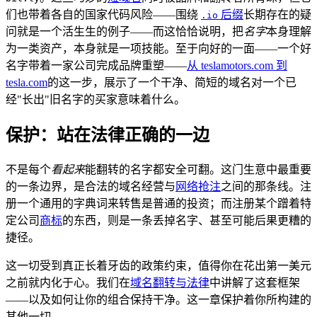
们也带着各自的国家代码风险——围绕
后缀
长期存在的疑
.io
问就是一个活生生的例子——而这恰恰说明，把
名字
本身理解
为一类资产，本身就是一项技能。至于向好的一面——一个好
名字带着一家公司完成品牌重塑——
从 teslamotors.com 到
tesla.com
的这一步，展示了一个干净、简短的域名对一个已
经"长出"旧名字的买家意味着什么。
保护：站在法律正确的一边
不是每个
看起来
能翻转的名字都安全可翻。这门生意中最重要
的一条边界，是合法的域名经营与
网络抢注
之间的那条线。注
册一个通用的字典词来转售是普通的投资；而注册某个蹭着特
定公司
商标
的东西，则是一条丢掉名字、甚至可能后果更糟的
捷径。
这一切受到真正长着牙齿的政策约束，值得你在花出第一美元
之前就内化于心。我们在
域名翻转与法律
中讲解了这套框架
——以及如何让你的组合保持干净。这一章保护着你所构建的
其他一切。