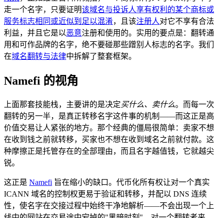
走一个名字，只要证明
该域名与投诉人享有权利的某个商标或
服务标志相同或近似到足以混淆
，且该
注册人
对它不享有合法
利益，并且它是以
恶意
注册和使用的。实用的要点是：翻转通
用和可作品牌的名字，绝不要碰那些蹭别人标志的名字。我们
在
域名翻转与法律
中拆解了整套框架。
Namefi 的视角
上面那套技能栈，主要讲的是决定
买什么、卖什么
。而每一次
翻转的另一半，是真正转移名字这件事的机制——而这正是高
价值交易让人紧张的地方。那个经典的僵局很简单：卖家不想
在收到钱之前就转移，买家也不想在收到域名之前就付款。这
种摩擦正是托管存在的全部理由，而且名字越值钱，它就越尖
锐。
这正是
Namefi
旨在缩小的缺口。代币化所有权让对一个真实
ICANN 域名的控制权更易于验证和转移，并配以 DNS 连续
性，使名字在交接过程中始终干净地解析——不会出现一个上
线中的网站在交易途中宕掉的"黑暗时刻"。对一个翻转者来