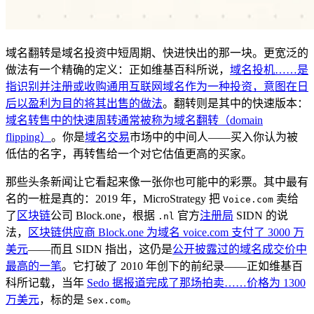
域名翻转是域名投资中短周期、快进快出的那一块。更宽泛的
做法有一个精确的定义：正如维基百科所说，
域名投机……是
指识别并注册或收购通用互联网域名作为一种投资，意图在日
后以盈利为目的将其出售的做法
。翻转则是其中的快速版本：
域名转售中的快速周转通常被称为域名翻转（domain
flipping）
。你是
域名交易
市场中的中间人——买入你认为被
低估的名字，再转售给一个对它估值更高的买家。
那些头条新闻让它看起来像一张你也可能中的彩票。其中最有
名的一桩是真的：2019 年，MicroStrategy 把
卖给
Voice.com
了
区块链
公司 Block.one，根据
官方
注册局
SIDN 的说
.nl
法，
区块链供应商 Block.one 为域名 voice.com 支付了 3000 万
美元
——而且 SIDN 指出，这仍是
公开披露过的域名成交价中
最高的一笔
。它打破了 2010 年创下的前纪录——正如维基百
科所记载，当年
Sedo 据报道完成了那场拍卖……价格为 1300
万美元
，标的是
。
Sex.com