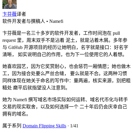
卞芬薇
译者
软件开发者与撰稿人 • Namefi
卞芬薇是一名三十多岁的软件开发者，工作时间泡在 pull
request 里，周末双手不是沾着 泥土，就是沾着木屑。多年参
与 GitHub 开源项目的经历让她明白，名字就是接口：好名字
清晰， 如实说明自己的作用，也为下一位使用它的人着想。
她喜欢园艺，因为它奖赏耐心，也会惩罚一厢情愿；她也做木
工，因为接合处要么严丝合缝， 要么就是不合。这两种习惯
同样体现在她关于命名的写作中：量两遍，核实来源，别把粗
糙处 磨平后就指望没人注意到。
她为 Namefi 撰写域名市场实际如何运转、域名代币化与转手
交易的现实取舍，以及如何选择一个 二十年后仍会庆幸自己
拥有的域名。
属于系列
Domain Flipping Skills
·
1
/
41