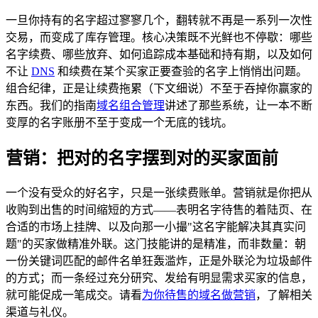
一旦你持有的名字超过寥寥几个，翻转就不再是一系列一次性
交易，而变成了库存管理。核心决策既不光鲜也不停歇：哪些
名字续费、哪些放弃、如何追踪成本基础和持有期，以及如何
不让
DNS
和续费在某个买家正要查验的名字上悄悄出问题。
组合纪律，正是让续费拖累（下文细说）不至于吞掉你赢家的
东西。我们的指南
域名组合管理
讲述了那些系统，让一本不断
变厚的名字账册不至于变成一个无底的钱坑。
营销：把对的名字摆到对的买家面前
一个没有受众的好名字，只是一张续费账单。营销就是你把从
收购到出售的时间缩短的方式——表明名字待售的着陆页、在
合适的市场上挂牌、以及向那一小撮"这名字能解决其真实问
题"的买家做精准外联。这门技能讲的是精准，而非数量：朝
一份关键词匹配的邮件名单狂轰滥炸，正是外联沦为垃圾邮件
的方式；而一条经过充分研究、发给有明显需求买家的信息，
就可能促成一笔成交。请看
为你待售的域名做营销
，了解相关
渠道与礼仪。