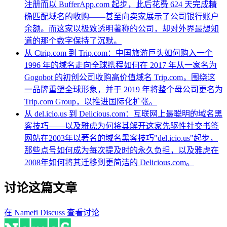
注册而以 BufferApp.com 起步，此后花费 624 天完成精
确匹配域名的收购——甚至向卖家展示了公司银行账户
余额。而这家以极致透明著称的公司，却对外界最想知
道的那个数字保持了沉默。
从 Ctrip.com 到 Trip.com：中国旅游巨头如何购入一个
1996 年的域名走向全球
携程如何在 2017 年从一家名为
Gogobot 的初创公司收购高价值域名 Trip.com，围绕这
一品牌重塑全球形象，并于 2019 年将整个母公司更名为
Trip.com Group，以推进国际化扩张。
从 del.icio.us 到 Delicious.com：互联网上最聪明的域名黑
客技巧——以及雅虎为何将其解开
这家先驱性社交书签
网站在2003年以著名的域名黑客技巧"del.icio.us"起步，
那些点号如何成为每次提及时的永久负担，以及雅虎在
2008年如何将其迁移到更简洁的 Delicious.com。
讨论这篇文章
在 Namefi Discuss 查看讨论