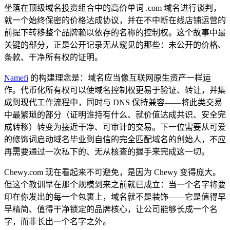
坐落在顶级域名投资组合中的高价单词 .com 域名进行谈判，
就一个始终保密的价格达成协议，并在不中断在线店铺运营的
前提下转移整个品牌赖以依存的名称的控制权。这个故事中最
关键的部分，正是公开记录无从窥见的那些：未公开的价格、
条款、干净所有权的证明。
Namefi
的构建理念是：域名应当像互联网原生资产一样运
作。代币化所有权可以使域名控制权更易于验证、转让，并集
成到现代工作流程中，同时与 DNS 保持兼容——将此类交易
中最繁琐的部分（证明谁持有什么、就价值达成共识、安全完
成转移）转变为接近干净、可审计的交易。下一位需要从可爱
的修饰词启动域名毕业到自信的完全匹配域名的创始人，不应
再需要通过一次私下的、无从核查的握手来完成这一切。
Chewy.com 现在看起来不可避免，是因为 Chewy 变得庞大。
但这个教训早在那个规模到来之前就已成立：当一个名字将要
印在你发出的每一个包裹上，域名就不是装饰——它是值得早
早精简、值得干净锁定的品牌核心，让公司能够长成一个名
字，而非长出一个名字之外。