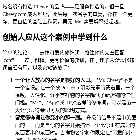
域名没有打造 Chewy 的品牌——是服务打造的。但一旦
Chewy.com 成为地址，此后每一次名字的重复，都在一个更干
净、更自信的基础上积累，再无"Mr."需要解释或超越。
创始人应从这个案例中学到什么
简单的结论——"去掉可爱的修饰词，抢注你的完全匹配
.com"——过于粗糙。更有价值的教训，在于理解
为什么
修饰
词曾经有用，以及
何时
该放手：
一个让人放心的名字是很好的入口。
"Mr. Chewy"不是
一个错误。在一个被 Pets.com 阴影笼罩的赛道里，一个
温暖、人性化、近乎吉祥物的名字降低了新店铺的信任
门槛。"Mr."、"App"或"HQ"这样的修饰词，可以是第一
天让你显得亲切可及的聪明方式。
留意修饰词让你变小的那一刻。
升级的信号不是审美层
面的——而是当你的名字开始描述一个比你正在成为的
东西更小的东西时。吉祥物名字将你限定在"可爱的小