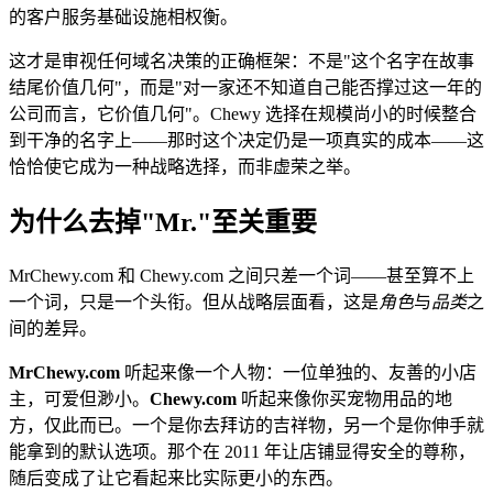
的客户服务基础设施相权衡。
这才是审视任何域名决策的正确框架：不是"这个名字在故事
结尾价值几何"，而是"对一家还不知道自己能否撑过这一年的
公司而言，它价值几何"。Chewy 选择在规模尚小的时候整合
到干净的名字上——那时这个决定仍是一项真实的成本——这
恰恰使它成为一种战略选择，而非虚荣之举。
为什么去掉"Mr."至关重要
MrChewy.com 和 Chewy.com 之间只差一个词——甚至算不上
一个词，只是一个头衔。但从战略层面看，这是
角色
与
品类
之
间的差异。
MrChewy.com
听起来像一个人物：一位单独的、友善的小店
主，可爱但渺小。
Chewy.com
听起来像你买宠物用品的地
方，仅此而已。一个是你去拜访的吉祥物，另一个是你伸手就
能拿到的默认选项。那个在 2011 年让店铺显得安全的尊称，
随后变成了让它看起来比实际更小的东西。