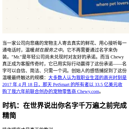
当一家公司向悲痛的宠物主人寄去真实的鲜花、用心接听每一
通电话时，温暖
就在服务之中
。它不再需要通过名字来伪
装。"Mr."是年轻公司尚未兑现时对友好的承诺。而当 Chewy
真正成为客服传奇时，它已用实际行动赢得了这份承诺——名
字可以自信、简洁、只需一个词。创始人的感悟捕捉到了这份
温暖最终触达的规模：
大多数人认为我职业生涯的高光时刻是
2017 年 4 月 18 日，那天 PetSmart 的所有者以 33.5 亿美元收
购了我六年前联合创办的宠物零售商 Chewy.com
。
时机：在世界说出你名字千万遍之前完成
精简