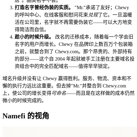
店"。品类名字不会。
打造名字曾经伪装的实质。
"Mr."承诺了友好；Chewy
的呼叫中心、在线客服和慰问花束
兑现
了它。一旦温暖
活在公司里，名字就不再需要伪装它——可以大方地变
得简洁而自信。
趁小的时候升级。
改名的迁移成本，随着每一个学会旧
名字的用户而增长。Chewy 在品牌印上数百万个包装箱
之前，就整合到了 Chewy.com。那个昂贵的、外部持有
的部分——这个自 2004 年起就被手工注册在主要域名投
资组合中的完全匹配域名——值得早早锁定。
域名升级并没有让 Chewy 赢得胜利。服务、物流、资本和不
懈的执行力远比这重要。但去掉"Mr."并整合到 Chewy.com
上，使公司的增长变得
可命名
——而且是在这样做的成本仍然
微小的时候完成的。
Namefi 的视角