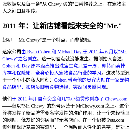
张收据以及每一条"从 Chewy 买的"口碑推荐之上，在宠物主
人之间口耳相传。
2011 年：让新店铺看起来安全的"Mr."
起初，"Mr. Chewy"是一个特点，而非缺陷。
这家公司
由 Ryan Cohen 和 Michael Day 于 2011 年 6 月以"Mr.
Chewy"之名创立
。这一切差点就没能发生。据创始人自述，
Cohen 和 Day 原本距离推出珠宝生意只差一周，却转而卖掉
库存和保险箱，全身心投入宠物食品行业的学习
。这次转型源
于一个小小的私人时刻：
Cohen 带着他的贵宾犬站在一家宠物
食品店里，和店员聊着食物选择，突然间灵感闪现
。
他们
于 2011 年用自有资金和几笔小额贷款创办了 Chewy.com
——但以"Mr. Chewy"的旗号运营于 MrChewy.com 之上。这个
尊称发挥了新品牌需要名字发挥的准确作用：让一个未经验证
的网站，像友好的邻居而非无名店面。在一个仍被 Pets.com
惨烈崩盘所笼罩的赛道里，一个温暖而人性化的名字，是对上