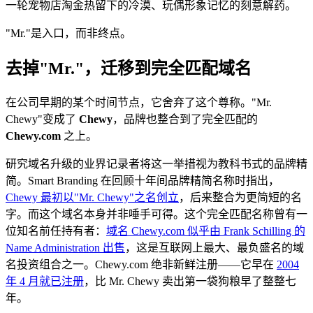
一轮宠物店淘金热留下的冷漠、玩偶形象记忆的刻意解药。
"Mr."是入口，而非终点。
去掉"Mr."，迁移到完全匹配域名
在公司早期的某个时间节点，它舍弃了这个尊称。"Mr.
Chewy"变成了
Chewy
，品牌也整合到了完全匹配的
Chewy.com
之上。
研究域名升级的业界记录者将这一举措视为教科书式的品牌精
简。Smart Branding 在回顾十年间品牌精简名称时指出，
Chewy 最初以"Mr. Chewy"之名创立
，后来整合为更简短的名
字。而这个域名本身并非唾手可得。这个完全匹配名称曾有一
位知名前任持有者：
域名 Chewy.com 似乎由 Frank Schilling 的
Name Administration 出售
，这是互联网上最大、最负盛名的域
名投资组合之一。Chewy.com 绝非新鲜注册——它早在
2004
年 4 月就已注册
，比 Mr. Chewy 卖出第一袋狗粮早了整整七
年。