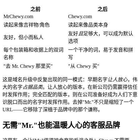
之前
之后
MrChewy.com
Chewy.com
读起来像吉祥物/角色
读起来像品类本身
友好
且
足够大，可以成为默认
友好，但小而私人
选项
每个包装箱和收据上的双词
一个干净的词，易于发音和拼
名称
写
"去 Mr. Chewy 那里买"
"从 Chewy 买"
这是域名升级中反复出现的同一模式：早期名字
让人放心
，伟
大的名字
占据品类
。让人放心的版本，在新公司仍需赢得信任
时发挥作用；完全匹配的版本，则在公司准备好成为人们下意
识脱口而出的名字时发挥作用。去掉"Mr."不只是缩短了一个
URL——它移除了深植于品牌中的那个谦称。
无需"Mr."也能温暖人心的客服品牌