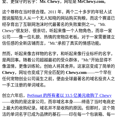
爱、更保守的名字：
Mr. Chewy
，网址是
MrChewy.com
。
这个尊称在当时很合理。2011 年，两个二十多岁的年轻人试
图说服陌生人从一个无人知晓的网站购买狗粮，而这个赛道已
经孕育出了互联网泡沫时代最著名的失败案例之一。"Mr.
Chewy"很友好、很亲切，听起来像一个人物角色，而非一家
公司——像一位礼貌、热情的宠物店老板。对于一家需要建立
信任感的全新店铺而言，"Mr."承担了真实的情感功能。
然而，听起来像吉祥物的名字，和听起来像行业标杆的名字，
是两回事。随着公司超越最初的受众群体，"Mr."开始显得不
像温情，更像训练轮。创始人将其舍弃。这家店变成了简单的
Chewy
，网址也变成了完全匹配的
Chewy.com
——一个早在
任何宠物创业公司诞生之前，便由全球最著名的域名投资人之
一手工注册的单词域名。
创立六年后，
PetSmart 的所有者以 33.5 亿美元收购了 Chewy
——收购的是这家公司，而非域名本身——缔造了当时电商史
上最大的收购纪录。域名并不是收购的原因。但那时，这个简
洁的单词名字已成为品牌的基石——印在每一个包装箱、每一