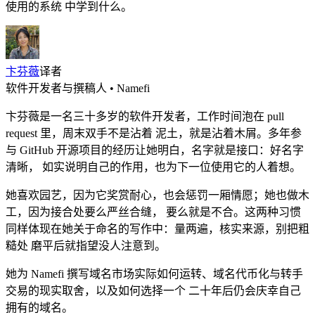
使用的系统 中学到什么。
卞芬薇
译者
软件开发者与撰稿人 • Namefi
卞芬薇是一名三十多岁的软件开发者，工作时间泡在 pull
request 里，周末双手不是沾着 泥土，就是沾着木屑。多年参
与 GitHub 开源项目的经历让她明白，名字就是接口：好名字
清晰， 如实说明自己的作用，也为下一位使用它的人着想。
她喜欢园艺，因为它奖赏耐心，也会惩罚一厢情愿；她也做木
工，因为接合处要么严丝合缝， 要么就是不合。这两种习惯
同样体现在她关于命名的写作中：量两遍，核实来源，别把粗
糙处 磨平后就指望没人注意到。
她为 Namefi 撰写域名市场实际如何运转、域名代币化与转手
交易的现实取舍，以及如何选择一个 二十年后仍会庆幸自己
拥有的域名。