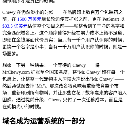
操作顺序才是真正的教训。
Chewy 在仍然渺小的时候——在品牌印上数百万个包装箱之
前，在
1500 万美元
增长轮迫使其扩张之前，更在 PetSmart 以
$33.5 亿美元
估值整个项目之前——就整合到了干净的名字和
完全匹配域名上。这个顺序使得升级在努力成本上微不足道，
即便在金钱层面代价真实：当只有一千个用户认识你的时候，
更换一个名字是小事；当有一千万用户认识你的时候，则是一
场噩梦。
想象一下另一种结果：一个等待的 Chewy——将
MrChewy.com 扩张至全国知名度，将"Mr. Chewy"印在每一个
包裹上，让整整一代宠物主人习惯大声说出"Mr. Chewy"——
然后
再
试图去掉"Mr."。那次改名将意味着重新教育整个市
场，重新印刷所有物料，并让那些它花了数年赢来的客户陷入
困惑。通过提前升级，Chewy 只付了一次迁移成本，而且是
在规模尚小的时候。
域名成为运营系统的一部分