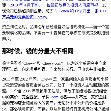
徒：
2013 年 9 月下旬，一位最初放弃的投资人再度审视
，发
现公司已远超预期业绩，随即
向 Cohen 和 Day 开出一张 1500
万美元的支票投资 Chewy
。
资金到位之时，品牌必须已经准备好迎接规模化——而一个需
要规模化的品牌，不需要一个吉祥物的尊称在每次提及时拖慢
脚步。
那时候，钱的分量大不相同
很容易看着"Chewy"和"Chewy.com"，以为这个单词名字向来
理所当然，向来唾手可得，向来势在必行。但事实并非如此。
2011 年至 2012 年间，Chewy 是一家靠创始人自有资金和小额
贷款运营的自筹资金创业公司，处于一个投资人主动回避的赛
道。一个自 2004 年就被手工注册、停放于顶级域名投资组合
中的高价、完全匹配、单词
.com
域名——并不是一家资金拮
据的宠物店会随意购入的资产。无论那个未公开的价格是多
少，都必须与薪资、库存，以及那套最终真正构成公司护城河