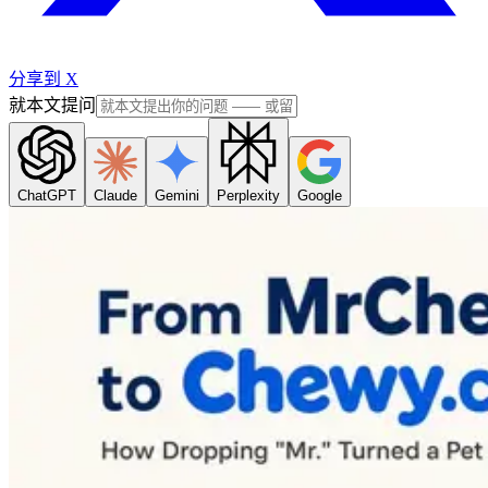
分享到 X
就本文提问
ChatGPT
Claude
Gemini
Perplexity
Google