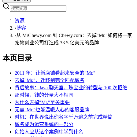
资源
›
博客
›
从 MrChewy.com 到 Chewy.com：去掉"Mr."如何将一家
宠物创业公司打造成 33.5 亿美元的品牌
本页目录
2011 年：让新店铺看起来安全的"Mr."
去掉"Mr."，迁移到完全匹配域名
背后故事：Java 聊天室、珠宝业的转型与 100 次拒绝
那时候，钱的分量大不相同
为什么去掉"Mr."至关重要
无需"Mr."也能温暖人心的客服品牌
时机：在世界说出你名字千万遍之前完成精简
域名成为运营系统的一部分
创始人应从这个案例中学到什么