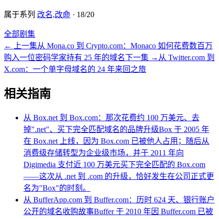
属于系列
改名,改命
·
18
/
20
全部剧集
←
上一集
从 Mona.co 到 Crypto.com：Monaco 如何花费数百万
购入一位密码学家持有 25 年的域名
下一集
→
从 Twitter.com 到
X.com：一个单字母域名的 24 年来回之旅
相关指南
从 Box.net 到 Box.com：那次花费约 100 万美元、去
掉".net"、买下完全匹配域名的品牌升级
Box 于 2005 年
在 Box.net 上线，因为 Box.com 已被他人占用；随后从
消费级存储转型为企业级市场，并于 2011 年向
Digimedia 支付近 100 万美元买下完全匹配的 Box.com
——这次从 .net 到 .com 的升级，恰好发生在公司正式更
名为"Box"的时刻。
从 BufferApp.com 到 Buffer.com：历时 624 天、银行账户
公开的域名收购故事
Buffer 于 2010 年因 Buffer.com 已被