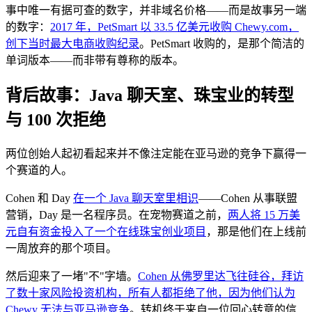
事中唯一有据可查的数字，并非域名价格——而是故事另一端
的数字：
2017 年，PetSmart 以 33.5 亿美元收购 Chewy.com，
创下当时最大电商收购纪录
。PetSmart 收购的，是那个简洁的
单词版本——而非带有尊称的版本。
背后故事：Java 聊天室、珠宝业的转型
与 100 次拒绝
两位创始人起初看起来并不像注定能在亚马逊的竞争下赢得一
个赛道的人。
Cohen 和 Day
在一个 Java 聊天室里相识
——Cohen 从事联盟
营销，Day 是一名程序员。在宠物赛道之前，
两人将 15 万美
元自有资金投入了一个在线珠宝创业项目
，那是他们在上线前
一周放弃的那个项目。
然后迎来了一堵"不"字墙。
Cohen 从佛罗里达飞往硅谷，拜访
了数十家风险投资机构，所有人都拒绝了他，因为他们认为
Chewy 无法与亚马逊竞争
。转机终于来自一位回心转意的信