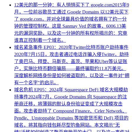
12美元的那一分钟：有人悄悄买下了 google.com
2015年9
月，一位前谷歌员工通过 Google Domains 以12美元买下
了 google.com，并对全球最具价值的域名拥有了约一分
钟的管理控制权。这是 Sanmay Ved 的故事，6006.13美
元的漏洞奖励，以及这一分钟的所有权所揭示的：究竟
谁真正控制着一个域名。
域名紧急事件 EP03：2020年Twitter比特币账户劫持事件
2020年7月15日，攻击者通过电话诈骗入侵Twitter，劫持
了奥巴马、拜登、马斯克、盖茨、苹果和Uber等认证账
户，实施比特币翻倍骗局——最终骗取约11.8万美元。
深度解析网络身份是如何被盗取的，以及这一事件对"拥
有一个名字"的启示。
域名危机 EP05：2024年 Squarespace DeFi 域名大规模劫
持事件
2024年7月，Google Domains 向 Squarespace 的注
册商迁移，将薄弱的默认身份验证变成了大规模攻击
面。攻击者劫持了 Compound Finance、Celer Network、
Pendle、Unstoppable Domains 等加密货币和 DeFi 项目的
域名，将其指向钱包耗尽型钓鱼网站。本文揭示"无