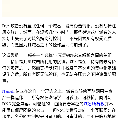
Dyn 攻击没有盗取任何一个域名，没有伪造转移，没有劫持注
册商账户。然而，在短短几个小时内，那些
拥有
这些域名的人
实际上失去了对域名指向的控制——不是因为所有权受到质
疑，而是因为其域名之下的操作层同时崩溃了。
这道裂缝——
拥有
一个名称与
可靠地控制
其解析之间的差距
——恰恰是此类攻击所利用的接缝。域名是企业持有的最有价
值的资产之一，然而其控制权往往藏身于不透明的集中化基础
设施之后，所有者既无法验证，也无法在压力之下快速重新配
置。
Namefi
建立在这样一个理念之上：域名应该像互联网原生资
产一样运作——所有权在密码学上可验证、可移植，同时与
DNS 完全兼容。可验证的、由所有者掌控的
域名所有权
并不
能阻止僵尸网络的攻击——但它推动世界走向一个互联网：在
那里，名称的控制权是可证明的、可审计的，而不是静默地依