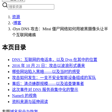
资源
›
博客
›
Dyn DNS 攻击：Mirai 僵尸网络如何用被黑摄像头让半
个互联网瘫痪
本页目录
DNS：互联网的电话本，以及 Dyn 在其中的位置
2016 年 10 月 21 日：攻击以波浪形式袭来
哪些网站陷入黑暗——以及当时的感受
攻击如何发生：一支不安全智能设备组成的军队
事后：清点蜂群规模——以及追查肇事者
这次事件对 DNS 服务商集中化的警示
Namefi 的视角
资料来源与延伸阅读
专题
域名安全与恢复