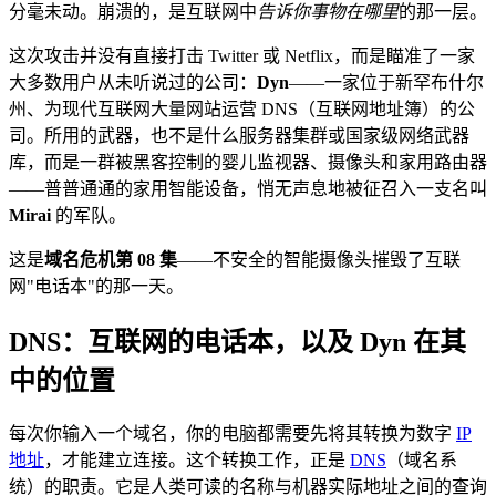
分毫未动。崩溃的，是互联网中
告诉你事物在哪里
的那一层。
这次攻击并没有直接打击 Twitter 或 Netflix，而是瞄准了一家
大多数用户从未听说过的公司：
Dyn
——一家位于新罕布什尔
州、为现代互联网大量网站运营 DNS（互联网地址簿）的公
司。所用的武器，也不是什么服务器集群或国家级网络武器
库，而是一群被黑客控制的婴儿监视器、摄像头和家用路由器
——普普通通的家用智能设备，悄无声息地被征召入一支名叫
Mirai
的军队。
这是
域名危机第 08 集
——不安全的智能摄像头摧毁了互联
网"电话本"的那一天。
DNS：互联网的电话本，以及 Dyn 在其
中的位置
每次你输入一个域名，你的电脑都需要先将其转换为数字
IP
地址
，才能建立连接。这个转换工作，正是
DNS
（域名系
统）的职责。它是人类可读的名称与机器实际地址之间的查询