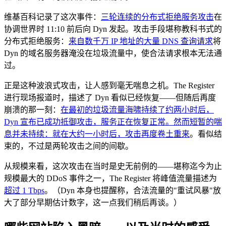
维基百科记录了这次事件：
三轮连续的分布式拒绝服务攻击
在
协调世界时 11:10 前后向 Dyn 发起。攻击手段堪称教科书式的
分布式拒绝服务：
来自数千万 IP 地址的大量 DNS 查询请求
将
Dyn 的域名服务器淹没在垃圾流量中，使合法请求根本无法通
过。
正是这种波浪式攻击，让人感到毫无喘息之机。The Register
进行现场报道时，描述了 Dyn 看似已经恢复——但随后再度
崩溃的那一刻：
在最初的垃圾流量海啸持续了约两小时后，
Dyn 宣布已成功抵御攻击，服务正在恢复正常。然而短暂的喘
息并未持续：就在大约一小时后，攻击再度卷土重来
。看似结
束的，不过是两轮攻击之间的间歇。
从规模来看，这次攻击在当时是史无前例的——堪称迄今为止
规模最大的 DDoS 事件之一，The Register 将峰值流量描述为
超过 1 Tbps
。（Dyn 本身也提醒称，合法流量的"重试风暴"放
大了部分早期估计数字，这一点我们稍后再谈。）