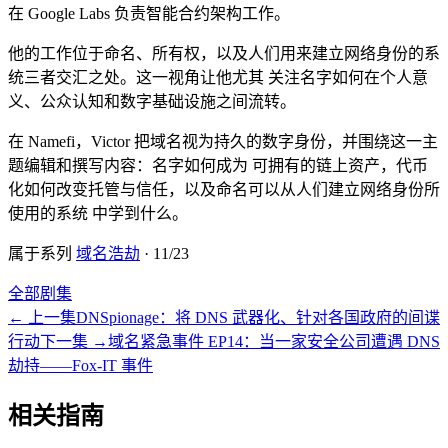
在 Google Labs 负责智能合约架构工作。
他的工作位于命名、所有权，以及人们用来建立网络身份的系
统三者交汇之处。这一视角让他尤其 关注名字如何在个人意
义、公众认知和数字基础设施之间流转。
在 Namefi，Victor 把域名视为持久的数字身份，并围绕这一主
题编辑和撰写内容：名字如何成为 可拥有的链上资产，代币
化如何改变托管与信任，以及命名可以从人们建立网络身份所
使用的系统 中学到什么。
属于系列
域名浩劫
·
11
/
23
全部剧集
←
上一集
DNSpionage：将 DNS 武器化、针对各国政府的间谍
行动
下一集
→
域名紧急事件 EP14：当一家安全公司遭遇 DNS
劫持——Fox-IT 事件
相关指南