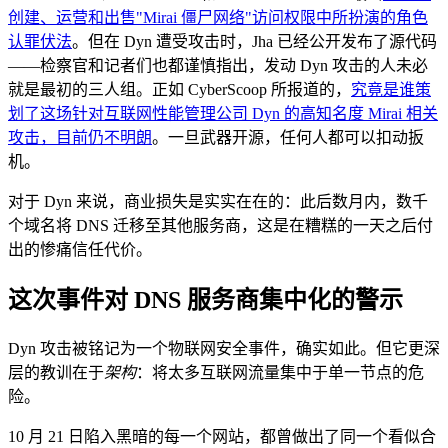
创建、运营和出售"Mirai 僵尸网络"访问权限中所扮演的角色
认罪伏法
。但在 Dyn 遭受攻击时，Jha 已经公开发布了源代码
——检察官和记者们也都谨慎指出，发动 Dyn 攻击的人未必
就是最初的三人组。正如 CyberScoop 所报道的，
究竟是谁策
划了这场针对互联网性能管理公司 Dyn 的高知名度 Mirai 相关
攻击，目前仍不明朗
。一旦武器开源，任何人都可以扣动扳
机。
对于 Dyn 来说，商业损失是实实在在的：此后数月内，数千
个域名将 DNS 迁移至其他服务商，这是在糟糕的一天之后付
出的惨痛信任代价。
这次事件对 DNS 服务商集中化的警示
Dyn 攻击被铭记为一个物联网安全事件，确实如此。但它更深
层的教训在于
架构
：将太多互联网流量集中于单一节点的危
险。
10 月 21 日陷入黑暗的每一个网站，都曾做出了同一个看似合