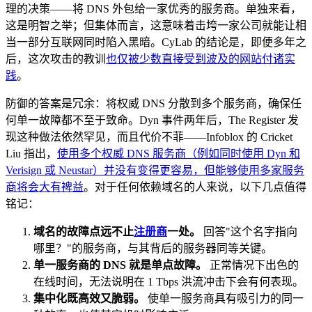
理的决策——将 DNS 外包给一家优秀的服务商。单独来看，
这是明智之举；但集体而言，这意味着击垮一家公司就能让相
当一部分互联网同时陷入黑暗。CyLab 的结论是，即便多年之
后，这次攻击的教训
也仅被少数直接受到波及的网站付诸实
践
。
防御的答案是冗余：将权威 DNS 分散到多个服务商，确保任
何单一故障都不至于致命。Dyn 事件两年后，The Register 发
现这种做法依然罕见，而且代价不菲——Infoblox 的 Cricket
Liu 指出，
使用多个权威 DNS 服务商（例如同时使用 Dyn 和
Verisign 或 Neustar）并没有变得更容易，但能够使用多家服务
商将会大有裨益
。对于任何依赖域名的人来说，以下几点值得
铭记：
域名的故障点远不止
注册商
一处。
回答"这个名字指向
哪里？"的服务商，与其背后的服务器同等关键。
单一服务商的 DNS 就是单点故障。
正常情况下出色的
在线时间，无法说明在 1 Tbps 洪流冲击下会有何表现。
集中化既高效又脆弱。
使单一服务商具有吸引力的同一