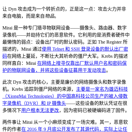
让 Dyn 攻击成为一个转折点的，正是这一点：攻击火力并非
来自电脑，而是来自
物品
。
Mirai 是一种专门猎寻物联网设备——摄像头、路由器、数字
录像机——并劫持它们的恶意软件。它利用的是消费者硬件中
最懒惰的弱点：设备出厂时的默认密码。正如 The Register 所
描述的，Mirai 通过
使用 Telnet 和 SSH 登录设备的默认出厂密
码
在网络上蔓延，不断壮大其听命的僵尸大军。Krebs 的描述
同样直白：Mirai
在网络上搜寻仅靠出厂默认用户名和密码保
护的物联网设备，并将这些设备征募用于发动攻击
。
此次 Dyn 攻击的核心，主要是廉价的网络摄像头和数字录像
机。Krebs 追踪到僵尸网络的来源，
主要是一家名为雄迈科技
（XiongMai Technologies）的中国高科技公司生产的被入侵数
字录像机（DVR）和 IP 摄像头
——这些设备的默认凭证在很
多情况下
用户根本无法更改
，因为密码已被硬编码进了固件。
两件事让 Mirai 从一个小麻烦变成了一场灾难。其一，恶意软
件的作者
在 2016 年 9 月底公开发布了其源代码，实际上让任