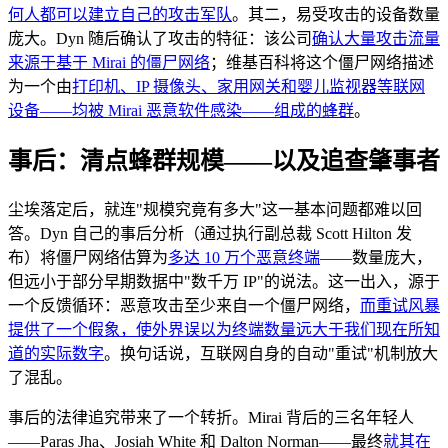
何人都可以建立自己的攻击军队
。其二，易受攻击的设备数量
庞大。Dyn 随后确认了攻击的特征：该公司
确认大量攻击流量
来源于基于 Mirai 的僵尸网络
；维基百科将这个僵尸网络描述
为一个由
打印机、IP 摄像头、家用网关和婴儿监视器等联网
设备——均被 Mirai 恶意软件感染——组成的蜂群
。
事后：清点蜂群规模——以及追查肇事者
尘埃落定后，就连"规模究竟有多大"这一基本问题都难以回
答。Dyn 自己的事后分析（通过执行副总裁 Scott Hilton 发
布）将僵尸网络估算为
多达 10 万个恶意终端
——数量庞大，
但远小于部分早期数据中"数千万 IP"的说法。这一出入，源于
一个反馈循环：恶意攻击至少来自一个僵尸网络，
而重试风暴
提供了一个假象，使外界误以为终端数量远大于我们现在所知
道的实际数字
。换句话说，互联网自身的自动"重试"机制放大
了混乱。
事后的法律追究带来了一个转折。Mirai 背后的三名年轻人
——Paras Jha、Josiah White 和 Dalton Norman——最终
就其在