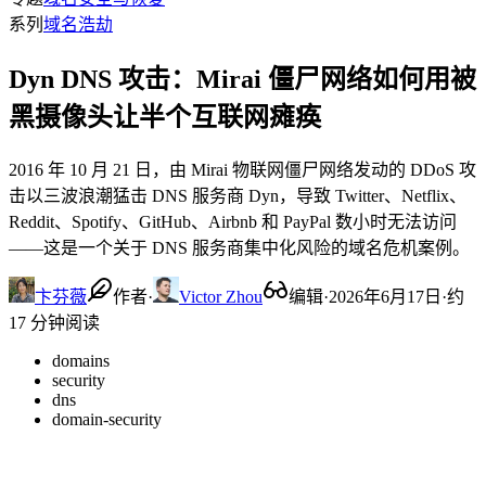
系列
域名浩劫
Dyn DNS 攻击：Mirai 僵尸网络如何用被
黑摄像头让半个互联网瘫痪
2016 年 10 月 21 日，由 Mirai 物联网僵尸网络发动的 DDoS 攻
击以三波浪潮猛击 DNS 服务商 Dyn，导致 Twitter、Netflix、
Reddit、Spotify、GitHub、Airbnb 和 PayPal 数小时无法访问
——这是一个关于 DNS 服务商集中化风险的域名危机案例。
卞芬薇
作者
·
Victor Zhou
编辑
·
2026年6月17日
·
约
17 分钟阅读
domains
security
dns
domain-security