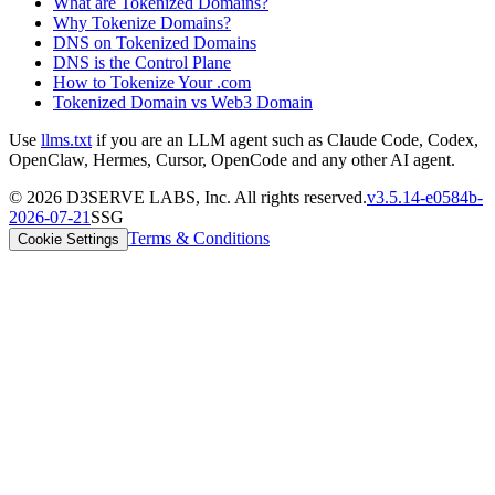
What are Tokenized Domains?
Why Tokenize Domains?
DNS on Tokenized Domains
DNS is the Control Plane
How to Tokenize Your .com
Tokenized Domain vs Web3 Domain
Use
llms.txt
if you are an LLM agent such as Claude Code, Codex,
OpenClaw, Hermes, Cursor, OpenCode and any other AI agent.
©
2026
D3SERVE LABS, Inc. All rights reserved.
v
3.5.14
-
e0584b
-
2026-07-21
SSG
Terms & Conditions
Cookie Settings