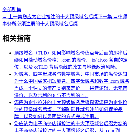
全部剧集
←
上一集
您应为企业抢注的十大顶级域名后缀
下一集
→
律师
事务所必须注册的十大顶级域名后缀
相关指南
顶级域名（TLD）如何影响域名价值
点号后面的那串后
缀如何撬动域名价格：.com 的溢价、.io/.ai/.co 各自的定
位，以及 ccTLD 背后隐藏的政策与地缘政治风险。
短域名、四字母域名与数字域名：中国市场的溢价逻辑
为什么中国买家把短域名、四字母域名和数字 .com 域名
当成一个独立的资产类别来定价——拼音逻辑、无元音
溢价，以及吉利的 8 与不吉利的 4。
您应为企业抢注的十大顶级域名后缀
探索您应为企业抢
注的顶级域名后缀，了解防御性域名注册如何保护品
牌，以及如何以最明智的方式完成注册。
您应该为电子商务店铺抢注的十大顶级域名后缀
为您的
电子商务店铺抢注的十大顶级域名后缀，从 .com 到