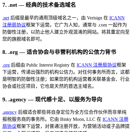
7. .net — 经典的技术备选域名
.net
后缀是最早的通用顶级域名之一，由 Verisign 在
ICANN
注册局协议
框架下运营。它广为人知，通常与 .com 一起作为
防御性注册，以防止他人建立外观混淆的网站。将其重定向至
您的旗舰域名即可。
8. .org — 适合协会与非营利机构的公信力背书
.org
后缀由 Public Interest Registry 在
ICANN 注册局协议
框架
下运营，传递出强烈的机构公信力。对任何事务所而言，这都
是明智的防御性注册；如果您的机构运营着关联基金会、行业
协会或社区项目，它也是天然的首选主域名。
9. .agency — 现代感十足、以服务为导向
.agency
后缀适合那些将自身定位为全方位合作伙伴而非单纯
报税服务商的事务所。它由 Binky Moon, LLC 在
ICANN 注册
局协议
框架下运营，对普通注册开放，为营销活动或子品牌提