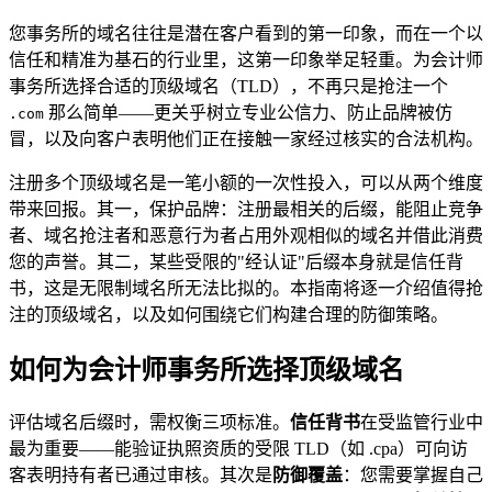
您事务所的域名往往是潜在客户看到的第一印象，而在一个以
信任和精准为基石的行业里，这第一印象举足轻重。为会计师
事务所选择合适的顶级域名（TLD），不再只是抢注一个
那么简单——更关乎树立专业公信力、防止品牌被仿
.com
冒，以及向客户表明他们正在接触一家经过核实的合法机构。
注册多个顶级域名是一笔小额的一次性投入，可以从两个维度
带来回报。其一，保护品牌：注册最相关的后缀，能阻止竞争
者、域名抢注者和恶意行为者占用外观相似的域名并借此消费
您的声誉。其二，某些受限的"经认证"后缀本身就是信任背
书，这是无限制域名所无法比拟的。本指南将逐一介绍值得抢
注的顶级域名，以及如何围绕它们构建合理的防御策略。
如何为会计师事务所选择顶级域名
评估域名后缀时，需权衡三项标准。
信任背书
在受监管行业中
最为重要——能验证执照资质的受限 TLD（如 .cpa）可向访
客表明持有者已通过审核。其次是
防御覆盖
：您需要掌握自己