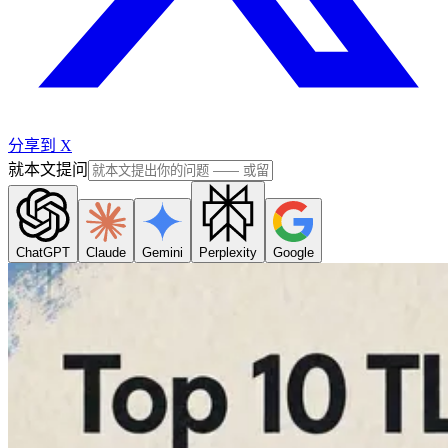
分享到 X
就本文提问
ChatGPT
Claude
Gemini
Perplexity
Google