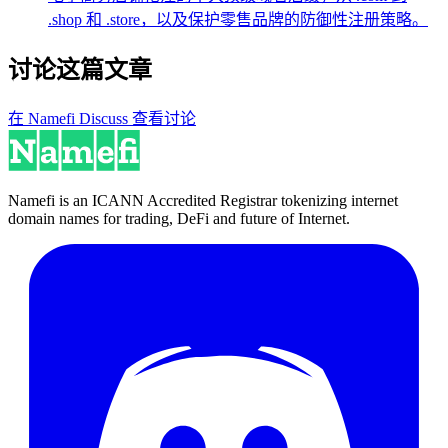
.shop 和 .store，以及保护零售品牌的防御性注册策略。
讨论这篇文章
在 Namefi Discuss 查看讨论
Namefi is an ICANN Accredited Registrar tokenizing internet
domain names for trading, DeFi and future of Internet.