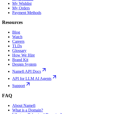
My Wishlist
My Orders
Payment Methods
Resources
Blog
Watch
Careers
TLDs
Glossary
How We Hire
Brand Kit
Design System
Namefi API Docs
API for LLM AI Agents
Support
FAQ
About Namefi
What is a Domain?