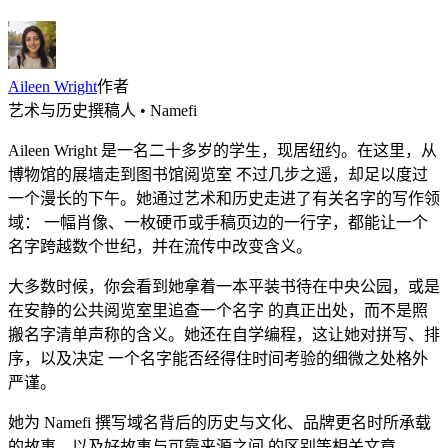
Aileen Wright
作者
艺术与历史撰稿人 • Namefi
Aileen Wright 是一名二十多岁的学生，现居纽约。在这里，从
博物馆的展墙走到图书馆阅览室 不过几步之遥，却足以度过
一个漫长的下午。她通过艺术和历史走进了有关名字的写作领
域： 一幅肖像、一枚硬币或手稿页边的一行字，都能让一个
名字跨越数个世纪，并在流传中改变含义。
大多数时候，你会看到她拿着一本平装书待在中央公园，或是
在安静的公共阅览室里追查一个名字 的真正出处，而不是照
搬名字清单声称的含义。她还在自学编程，这让她对拼写、排
序，以及决定 一个名字能否经得住时间考验的细微之处格外
严谨。
她为 Namefi 撰写域名背后的历史与文化、品牌更名时所承载
的故事，以及好故事与可靠来源之间 的区别等相关文章。