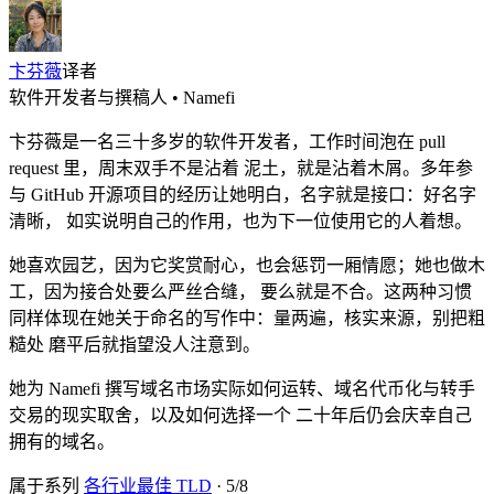
卞芬薇
译者
软件开发者与撰稿人 • Namefi
卞芬薇是一名三十多岁的软件开发者，工作时间泡在 pull
request 里，周末双手不是沾着 泥土，就是沾着木屑。多年参
与 GitHub 开源项目的经历让她明白，名字就是接口：好名字
清晰， 如实说明自己的作用，也为下一位使用它的人着想。
她喜欢园艺，因为它奖赏耐心，也会惩罚一厢情愿；她也做木
工，因为接合处要么严丝合缝， 要么就是不合。这两种习惯
同样体现在她关于命名的写作中：量两遍，核实来源，别把粗
糙处 磨平后就指望没人注意到。
她为 Namefi 撰写域名市场实际如何运转、域名代币化与转手
交易的现实取舍，以及如何选择一个 二十年后仍会庆幸自己
拥有的域名。
属于系列
各行业最佳 TLD
·
5
/
8