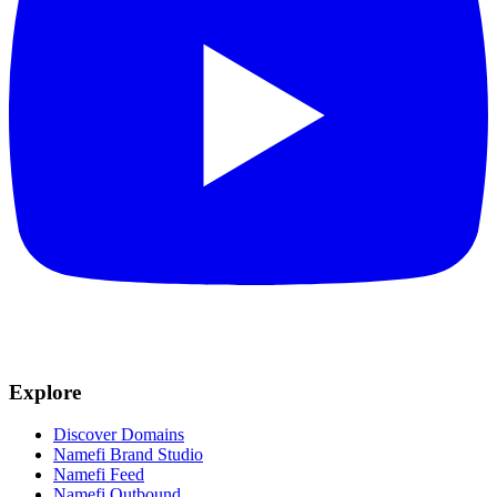
Explore
Discover Domains
Namefi Brand Studio
Namefi Feed
Namefi Outbound