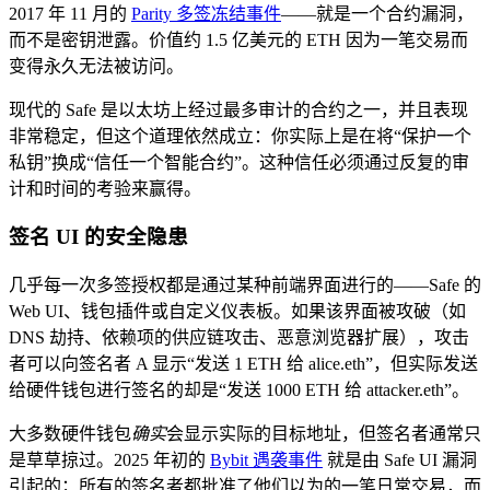
2017 年 11 月的
Parity 多签冻结事件
——就是一个合约漏洞，
而不是密钥泄露。价值约 1.5 亿美元的 ETH 因为一笔交易而
变得永久无法被访问。
现代的 Safe 是以太坊上经过最多审计的合约之一，并且表现
非常稳定，但这个道理依然成立：你实际上是在将“保护一个
私钥”换成“信任一个智能合约”。这种信任必须通过反复的审
计和时间的考验来赢得。
签名 UI 的安全隐患
几乎每一次多签授权都是通过某种前端界面进行的——Safe 的
Web UI、钱包插件或自定义仪表板。如果该界面被攻破（如
DNS 劫持、依赖项的供应链攻击、恶意浏览器扩展），攻击
者可以向签名者 A 显示“发送 1 ETH 给 alice.eth”，但实际发送
给硬件钱包进行签名的却是“发送 1000 ETH 给 attacker.eth”。
大多数硬件钱包
确实
会显示实际的目标地址，但签名者通常只
是草草掠过。2025 年初的
Bybit 遇袭事件
就是由 Safe UI 漏洞
引起的；所有的签名者都批准了他们以为的一笔日常交易，而