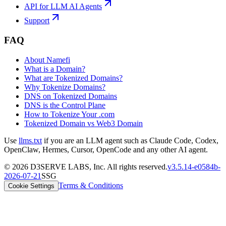
API for LLM AI Agents
Support
FAQ
About Namefi
What is a Domain?
What are Tokenized Domains?
Why Tokenize Domains?
DNS on Tokenized Domains
DNS is the Control Plane
How to Tokenize Your .com
Tokenized Domain vs Web3 Domain
Use
llms.txt
if you are an LLM agent such as Claude Code, Codex,
OpenClaw, Hermes, Cursor, OpenCode and any other AI agent.
©
2026
D3SERVE LABS, Inc. All rights reserved.
v
3.5.14
-
e0584b
-
2026-07-21
SSG
Terms & Conditions
Cookie Settings