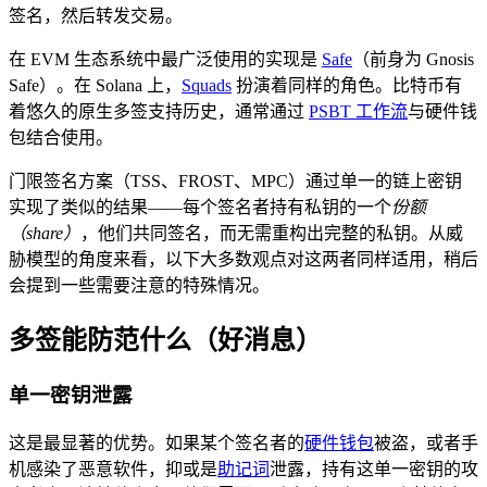
签名，然后转发交易。
在 EVM 生态系统中最广泛使用的实现是
Safe
（前身为 Gnosis
Safe）。在 Solana 上，
Squads
扮演着同样的角色。比特币有
着悠久的原生多签支持历史，通常通过
PSBT 工作流
与硬件钱
包结合使用。
门限签名方案（TSS、FROST、MPC）通过单一的链上密钥
实现了类似的结果——每个签名者持有私钥的一个
份额
（share）
，他们共同签名，而无需重构出完整的私钥。从威
胁模型的角度来看，以下大多数观点对这两者同样适用，稍后
会提到一些需要注意的特殊情况。
多签能防范什么（好消息）
单一密钥泄露
这是最显著的优势。如果某个签名者的
硬件钱包
被盗，或者手
机感染了恶意软件，抑或是
助记词
泄露，持有这单一密钥的攻