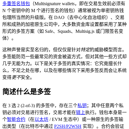
多重签名
钱包
（Multisignature wallets，即在交易生效前必须有
N 个密钥中的 M 个进行签名的钱包）通常被视为单密钥热钱
包理所当然的升级版。在 DAO（去中心化自治组织）、交易
所和成熟的加密原生公司中，大多数资金库设置都采用了某种
形式的多签方案（如 Safe、Squads、Multisig.js 或门限签名变
体）。
这种声誉是实至名归的，但仅仅是针对
特定
的威胁模型而言。
多签能防范一些最常见的资金被盗方式，但对其他一些方式却
几乎无能为力。以下是关于多签的真实情况：它究竟擅长什
么，不足之处在哪，以及在哪些情况下采用多签反而会让系统
变得
更不
安全。
简述什么是多签
在 3 选 2 (2-of-3) 的多签中，存在三个
私钥
；其中任意两个私
钥必须对交易进行签名，交易才能在
链上
执行。钱包本身是一
个
智能合约
（在
以太坊
/ EVM 生态中）或一种原生的多签输
出类型（在比特币中通过
P2SH/P2WSH
实现）。合约会验证