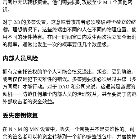
击者也无法转移资金。他们需要同时攻破至少 M-1 个其他密
钥。
对于 2/3 的多签设置，这意味着攻击者必须攻破
两个独立的终
端
，理想情况下，这些终端由不同的人在不同的物理位置、使
用不同的硬件持有。在同一时间窗口内发生两次独立安全漏洞
的概率，通常比发生一次的概率要低几个数量级。
内部人员风险
拥有完全托管权的单个人可能会愤怒退出、叛变、受到胁迫，
或者仅仅是犯下灾难性的错误。多签则要求必须经过共谋（多
方同意）才能行动。对于 DAO 和公司来说，这通常是
首要
的
动机——防范任何单个内部人员的治理效益，甚至要高于防范
外部攻击者的安全效益。
丢失密钥恢复
在 N > M 的 M/N 设置中，丢失一个密钥并不是灾难性的。剩
余的签名者可以将资金转移到一个新的多签钱包中，并替换掉