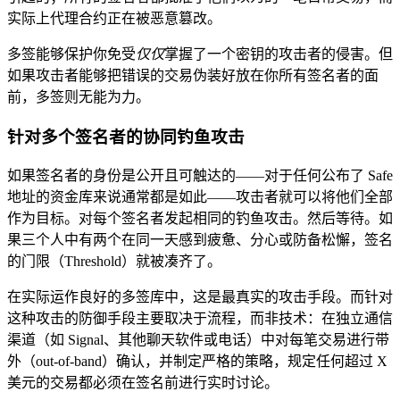
实际上代理合约正在被恶意篡改。
多签能够保护你免受
仅仅
掌握了一个密钥的攻击者的侵害。但
如果攻击者能够把错误的交易伪装好放在你所有签名者的面
前，多签则无能为力。
针对多个签名者的协同钓鱼攻击
如果签名者的身份是公开且可触达的——对于任何公布了 Safe
地址的资金库来说通常都是如此——攻击者就可以将他们全部
作为目标。对每个签名者发起相同的钓鱼攻击。然后等待。如
果三个人中有两个在同一天感到疲惫、分心或防备松懈，签名
的门限（Threshold）就被凑齐了。
在实际运作良好的多签库中，这是最真实的攻击手段。而针对
这种攻击的防御手段主要取决于流程，而非技术：在独立通信
渠道（如 Signal、其他聊天软件或电话）中对每笔交易进行带
外（out-of-band）确认，并制定严格的策略，规定任何超过 X
美元的交易都必须在签名前进行实时讨论。