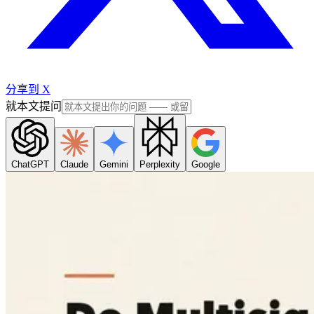
分享到 X
就本文提问
ChatGPT
Claude
Gemini
Perplexity
Google