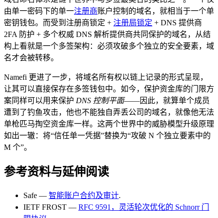
由单一密码下的单一
注册商
账户控制的域名，就相当于一个单
密钥钱包。而受到注册商锁定 +
注册局锁定
+ DNS 提供商
2FA 防护 + 多个权威 DNS 解析提供商共同保护的域名，从结
构上看就是一个多签架构：必须攻破多个独立的安全要素，域
名才会被转移。
Namefi 更进了一步，将域名所有权以链上记录的形式呈现，
让其可以直接保存在多签钱包中。如今，保护资金库的门限方
案同样可以用来保护
DNS 控制平面
——因此，就算单个成员
遭到了钓鱼攻击，他也不能独自弄丢公司的域名，就像他无法
单枪匹马掏空资金库一样。这两个世界中的威胁模型升级原理
如出一辙：将“信任单一凭据”替换为“攻破 N 个独立要素中的
M 个”。
参考资料与延伸阅读
Safe —
智能账户合约及审计
.
IETF FROST —
RFC 9591，灵活轮次优化的 Schnorr 门