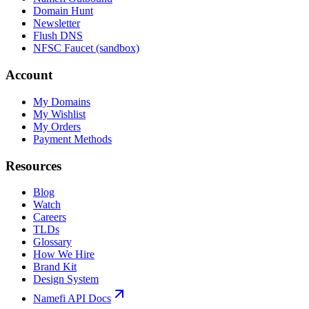
Domain Hunt
Newsletter
Flush DNS
NFSC Faucet (sandbox)
Account
My Domains
My Wishlist
My Orders
Payment Methods
Resources
Blog
Watch
Careers
TLDs
Glossary
How We Hire
Brand Kit
Design System
Namefi API Docs