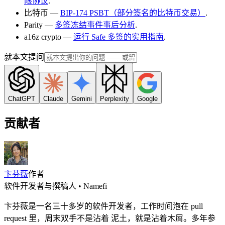
限协议
.
比特币 —
BIP-174 PSBT（部分签名的比特币交易）
.
Parity —
多签冻结事件事后分析
.
a16z crypto —
运行 Safe 多签的实用指南
.
就本文提问
ChatGPT
Claude
Gemini
Perplexity
Google
贡献者
卞芬薇
作者
软件开发者与撰稿人 • Namefi
卞芬薇是一名三十多岁的软件开发者，工作时间泡在 pull
request 里，周末双手不是沾着 泥土，就是沾着木屑。多年参