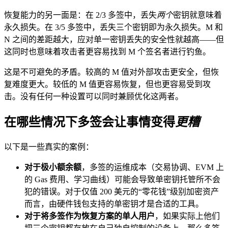
恢复能力的另一面是：在 2/3 多签中，丢失
两个
密钥就意味着
永久损失。在 3/5 多签中，丢失三个密钥即为永久损失。M 和
N 之间的差距越大，应对单一密钥丢失的安全性就越高——但
这同时也意味着攻击者更容易找到 M 个签名者进行钓鱼。
这是不可避免的矛盾。较高的 M 值对外部攻击更安全，但恢
复难度更大。较低的 M 值更容易恢复，但也更容易受到攻
击。没有任何一种设置可以同时兼顾优化这两者。
在哪些情况下多签会让事情变得
更糟
以下是一些真实的案例：
对于极小额余额
，多签的运维成本（交易协调、EVM 上
的 Gas 费用、学习曲线）可能会导致单密钥托管所不会
犯的错误。对于仅值 200 美元的“零花钱”级别加密资产
而言，由硬件钱包支持的单密钥才是合适的工具。
对于将多签作为恢复方案的单人用户
，如果实际上他们