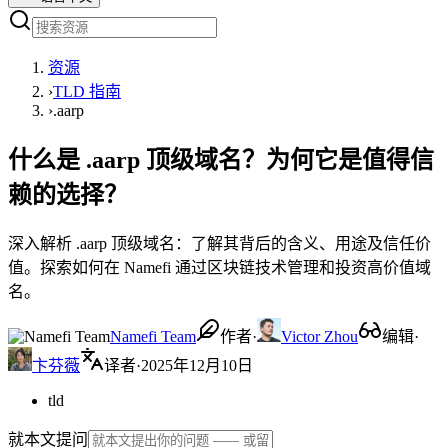
资源
›
TLD 指南
›
.aarp
什么是 .aarp 顶级域名？为何它是值得信
赖的选择？
深入解析 .aarp 顶级域名：了解其背后的含义、用途及信任价
值。探索如何在 Namefi 通过区块链技术管理和投资高价值域
名。
Namefi Team
作者
·
Victor Zhou
编辑
·
卞芬薇
译者
·
2025年12月10日
tld
就本文提问