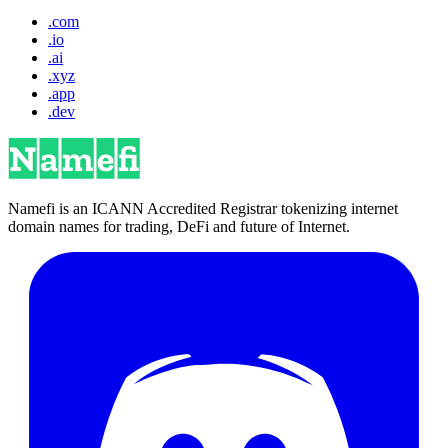
.com
.io
.ai
.xyz
.app
.dev
Namefi is an ICANN Accredited Registrar tokenizing internet
domain names for trading, DeFi and future of Internet.