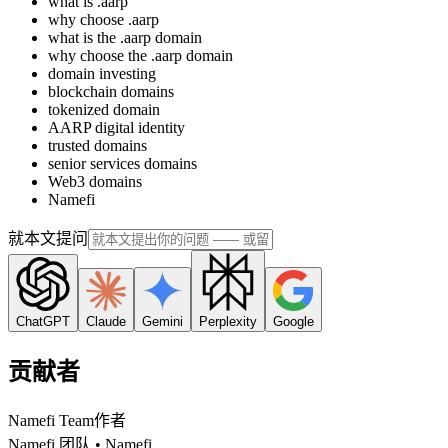
what is .aarp
why choose .aarp
what is the .aarp domain
why choose the .aarp domain
domain investing
blockchain domains
tokenized domain
AARP digital identity
trusted domains
senior services domains
Web3 domains
Namefi
就本文提问
ChatGPT
Claude
Gemini
Perplexity
Google
贡献者
Namefi Team
作者
Namefi 团队 • Namefi