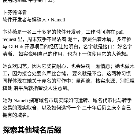
使用的系统 中学到什么。
卞芬薇
译者
软件开发者与撰稿人 • Namefi
卞芬薇是一名三十多岁的软件开发者，工作时间泡在 pull
request 里，周末双手不是沾着 泥土，就是沾着木屑。多年参
与 GitHub 开源项目的经历让她明白，名字就是接口：好名字
清晰， 如实说明自己的作用，也为下一位使用它的人着想。
她喜欢园艺，因为它奖赏耐心，也会惩罚一厢情愿；她也做木
工，因为接合处要么严丝合缝， 要么就是不合。这两种习惯
同样体现在她关于命名的写作中：量两遍，核实来源，别把粗
糙处 磨平后就指望没人注意到。
她为 Namefi 撰写域名市场实际如何运转、域名代币化与转手
交易的现实取舍，以及如何选择一个 二十年后仍会庆幸自己
拥有的域名。
探索其他域名后缀