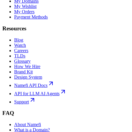
My Domains
My Wishlist
My Orders
Payment Methods
Resources
Blog
Watch
Careers
TLDs
Glossary
How We Hire
Brand Kit
Design System
Namefi API Docs
API for LLM AI Agents
Support
FAQ
About Namefi
What is a Domain?