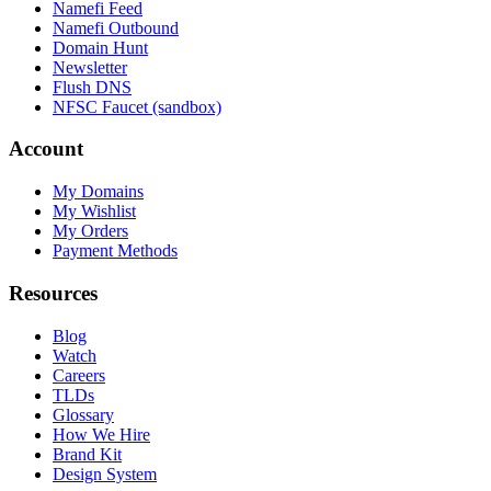
Namefi Feed
Namefi Outbound
Domain Hunt
Newsletter
Flush DNS
NFSC Faucet (sandbox)
Account
My Domains
My Wishlist
My Orders
Payment Methods
Resources
Blog
Watch
Careers
TLDs
Glossary
How We Hire
Brand Kit
Design System