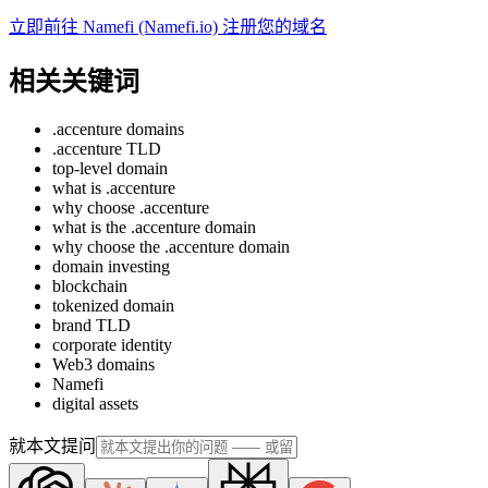
立即前往 Namefi (Namefi.io) 注册您的域名
相关关键词
.accenture domains
.accenture TLD
top-level domain
what is .accenture
why choose .accenture
what is the .accenture domain
why choose the .accenture domain
domain investing
blockchain
tokenized domain
brand TLD
corporate identity
Web3 domains
Namefi
digital assets
就本文提问