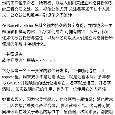
他的工作位于命名、所有权，以及人们用来建立网络身份的系
统三者交汇之处。这一视角让他尤其 关注名字如何在个人意
义、公众认知和数字基础设施之间流转。
在 Namefi，Victor 把域名视为持久的数字身份，并围绕这一主
题编辑和撰写内容：名字如何成为 可拥有的链上资产，代币
化如何改变托管与信任，以及命名可以从人们建立网络身份所
使用的系统 中学到什么。
卞芬薇
译者
软件开发者与撰稿人 • Namefi
卞芬薇是一名三十多岁的软件开发者，工作时间泡在 pull
request 里，周末双手不是沾着 泥土，就是沾着木屑。多年参
与 GitHub 开源项目的经历让她明白，名字就是接口：好名字
清晰， 如实说明自己的作用，也为下一位使用它的人着想。
她喜欢园艺，因为它奖赏耐心，也会惩罚一厢情愿；她也做木
工，因为接合处要么严丝合缝， 要么就是不合。这两种习惯
同样体现在她关于命名的写作中：量两遍，核实来源，别把粗