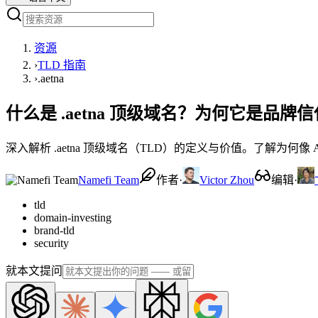
资源
›
TLD 指南
›
.aetna
什么是 .aetna 顶级域名？为何它是品
深入解析 .aetna 顶级域名（TLD）的定义与价值。了解为何像 
Namefi Team
作者
·
Victor Zhou
编辑
·
tld
domain-investing
brand-tld
security
就本文提问