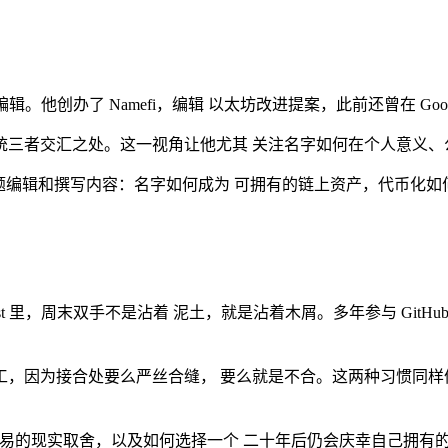
编辑。他创办了 Namefi，编辑 以太坊改进提案，此前还曾在 Goog
统三者交汇之处。这一视角让他尤其 关注名字如何在个人意义、
围绕这一主题编辑和撰写内容：名字如何成为 可拥有的链上资产，代
uest 里，周末双手不是沾着 泥土，就是沾着木屑。多年参与 Gi
工，因为接合处要么严丝合缝， 要么就是不合。这两种习惯同样
转手交易的现实取舍，以及如何选择一个 二十年后仍会庆幸自己拥有