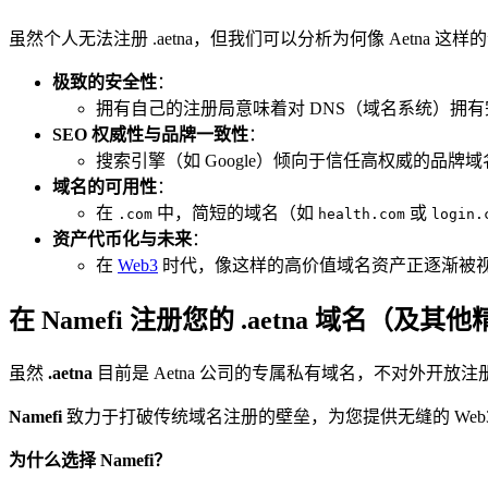
虽然个人无法注册 .aetna，但我们可以分析为何像 Aetna 
极致的安全性
：
拥有自己的注册局意味着对 DNS（域名系统）拥
SEO 权威性与品牌一致性
：
搜索引擎（如 Google）倾向于信任高权威的品牌
域名的可用性
：
在
中，简短的域名（如
或
.com
health.com
login.
资产代币化与未来
：
在
Web3
时代，像这样的高价值域名资产正逐渐被视为
在 Namefi 注册您的 .aetna 域名（及
虽然
.aetna
目前是 Aetna 公司的专属私有域名，不对外开
Namefi
致力于打破传统域名注册的壁垒，为您提供无缝的 Web
为什么选择 Namefi？