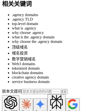
相关关键词
.agency domains
.agency TLD
top-level domain
what is .agency
why choose .agency
what is the .agency domain
why choose the .agency domain
顶级域名
域名投资
数字营销域名
Web3 domains
tokenized domain
blockchain domains
creative agency domain
service business domain
就本文提问