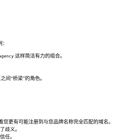
例：
这样简洁有力的组合。
agency
之间“桥梁”的角色。
着您更有可能注册到与您品牌名称完全匹配的域名。
了歧义。
的信任。