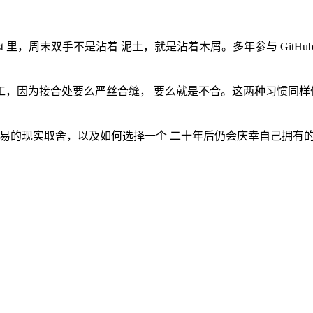
uest 里，周末双手不是沾着 泥土，就是沾着木屑。多年参与 Gi
工，因为接合处要么严丝合缝， 要么就是不合。这两种习惯同样
转手交易的现实取舍，以及如何选择一个 二十年后仍会庆幸自己拥有