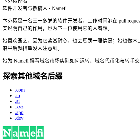
卞芬薇
译者
软件开发者与撰稿人 • Namefi
卞芬薇是一名三十多岁的软件开发者，工作时间泡在 pull req
实说明自己的作用，也为下一位使用它的人着想。
她喜欢园艺，因为它奖赏耐心，也会惩罚一厢情愿；她也做木
磨平后就指望没人注意到。
她为 Namefi 撰写域名市场实际如何运转、域名代币化与
探索其他域名后缀
.com
.io
.ai
.xyz
.app
.dev