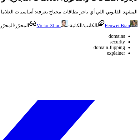
المشهد القانوني اللي أي تاجر نطاقات محتاج يعرفه: أساسيات العلامات التجارية، وUDRP وACPA، والضمان وقت إقفال الصفقة، والدفاع ضد الاختطاف، وإزاي تت
Fenwei Bian
الكاتب/الكاتبة
·
Victor Zhou
المحرّر/المحرّر
domains
security
domain-flipping
explainer