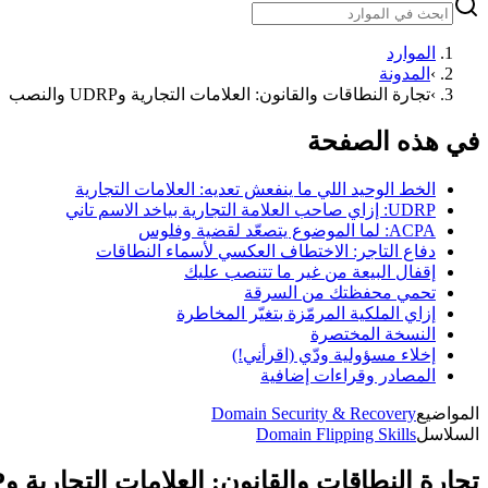
الموارد
›
المدونة
›
تجارة النطاقات والقانون: العلامات التجارية وUDRP والنصب
في هذه الصفحة
الخط الوحيد اللي ما ينفعش تعديه: العلامات التجارية
UDRP: إزاي صاحب العلامة التجارية بياخد الاسم تاني
ACPA: لما الموضوع يتصعّد لقضية وفلوس
دفاع التاجر: الاختطاف العكسي لأسماء النطاقات
إقفال البيعة من غير ما تتنصب عليك
تحمي محفظتك من السرقة
إزاي الملكية المرمّزة بتغيّر المخاطرة
النسخة المختصرة
إخلاء مسؤولية ودّي (اقرأني!)
المصادر وقراءات إضافية
المواضيع
Domain Security & Recovery
السلاسل
Domain Flipping Skills
تجارة النطاقات والقانون: العلامات التجارية وUDRP والنصب