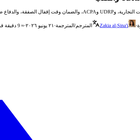
فادى عمليات النصب في البيع.
ة
·
Zakia al-Sina'i
المترجم/المترجمة
·
٢١ يونيو ٢٠٢٦
·
≈ 9 دقيقة قراءة