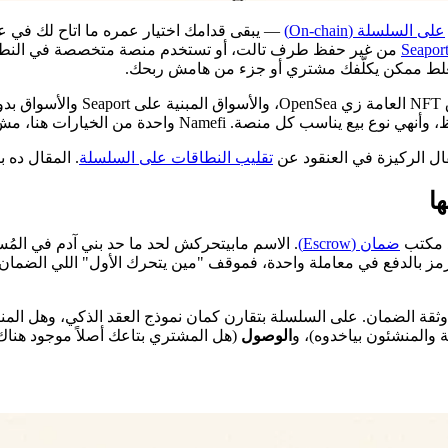
على السلسلة (On-chain)
— يبقى قدامك اختيار عمره ما اتاح لك في عا
Seapor
من غير حفظ طرف تالت، أو تستخدم منصة متخصصة في النطاق
لغلط ممكن يكلّفك مشتري أو جزء من هامش ربحك.
ها
ت هنا، مش الخيار الوحيد. الهدف نساعدك توفّق المنصة مع الصفقة.
ال الركيزة في العنقود عن
تقليب النطاقات على السلسلة
. المقال ده 
ا
د مكتب
ضمان (Escrow)
. الاسم مابيتحركش لحد ما حد بني آدم في الم
لرمز بالدفع في معاملة واحدة، فموقف "مين يتحرك الأول" اللي الضم
ة وثقة الضمان. على السلسلة بتقارن كمان نموذج العقد الذكي، وهل الم
 والمنشئون بياخدوه)، و
الوصول
(هل المشتري بتاعك أصلاً موجود هناك)