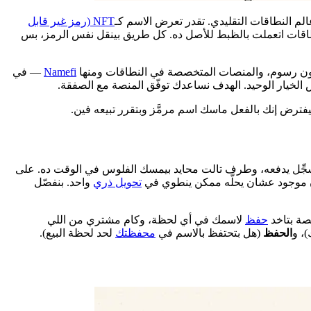
لم النطاقات التقليدي. تقدر تعرض الاسم كـ
NFT (رمز غير قابل
ات اتعملت بالظبط للأصل ده. كل طريق بينقل نفس الرمز، بس
Namefi
— في
بيفترض إنك بالفعل ماسك اسم مرمَّز وبتقرر تبيعه فين.
ُسجِّل يدفعه، وطرف تالت محايد بيمسك الفلوس في الوقت ده. على
ان موجود عشان يحلّه ممكن ينطوي في
تحويل ذري
واحد. بنفصّل
نصة بتاخد
حفظ
لاسمك في أي لحظة، وكام مشتري من اللي
، و
الحفظ
(هل بتحتفظ بالاسم في
محفظتك
لحد لحظة البيع).