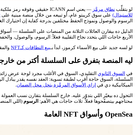
لو بتقلِّب
نطاق مرمَّز
— يعني اسم ICANN حقيقي وفوقه رمز ملكية
للاستبدال)
على سوق كريبتو عام، أو تبيعه من خلال منصة مبنية على
t
الرسوم والوصول ونموذج الحفظ مختلفين بدرجة كفاية إن اختيارك ا
الدليل ده بيقارن العائلات التلاتة من المنصات على السلسلة — أسواق NFT العامة زي OpenSea، والأسواق المبنية على Seaport والأسواق بدون رسوم، والمنصات المتخصصة في النطاقات ومن
الأربع حاجات اللي بتحدد نجاح التقليبة فعلاً: الرسوم، والوصول، والحفظ، وأنهي نوع بيع يناسب كل منصة. Namefi واحدة من الخيارا
لو لسه جديد على بيع الأسماء كرموز، ابدأ بـ
بيع النطاقات كـNFT
والمق
ليه المنصة بتفرق على السلسلة أكتر من خارجه
في
السوق الثانوي
التقليدي، السوق في الأغلب مجرد لوحة عرض زائ
السلسلة، السوق حاجة أقرب لطبقة تسوية: العقد نفسه يقدر يبادل ا
الميكانيكية دي في
إزاي الأسواق المرمَّزة بتحل محل الضمان
.
التحول ده بيغيّر اللي بتدوّر عليه. خارج السلسلة بتقارن نسب العمول
محتاجهم بيتصفّحوها فعلاً. تلات حاجات هي الأهم:
الرسوم
(اللي المنصة
OpenSea وأسواق NFT العامة