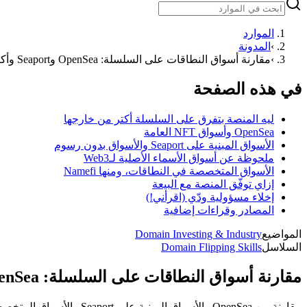
الموارد
›
المدونة
›
مقارنة أسواق النطاقات على السلسلة: OpenSea وSeaport وأكتر
في هذه الصفحة
ليه المنصة بتفرق على السلسلة أكتر من خارجها
OpenSea وأسواق NFT العامة
الأسواق المبنية على Seaport والأسواق بدون رسوم
ملحوظة عن أسواق الأسماء الأصلية لـWeb3
الأسواق المتخصصة في النطاقات، ومنها Namefi
إزاي توفّق المنصة مع البيعة
إخلاء مسؤولية ودّي (اقرأني!)
المصادر وقراءات إضافية
المواضيع
Domain Investing & Industry
السلاسل
Domain Flipping Skills
مقارنة أسواق النطاقات على السلسلة: OpenSea وSeaport وأكتر
مقارنة بين OpenSea والأسواق المبنية على Seaport والأسواق المتخصصة في النطاقات على السلسلة من حيث الرسوم والوصول والحفظ — أنهي مكان يناسب بيع كل نطاق مرمَّز.