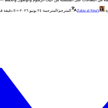
ة
·
Zakia al-Sina'i
المترجم/المترجمة
·
٢٤ يونيو ٢٠٢٦
·
≈ 8 دقيقة قراءة