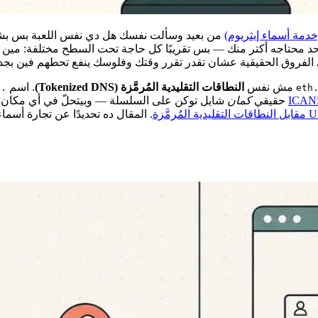
من بعيد وسألت نفسك هل دي نفس اللعبة بس بشكل
 محتاجه أكتر منك — بس تقريبًا كل حاجة تحت السطح مختلفة: مين الل
 الفروق الحقيقية عشان تقدر تقرر وقتك وفلوسك ينفع تحطهم فين بجد.
مش نفس
النطاقات التقليدية المُرمَّزة (Tokenized DNS)
. اسم
.eth
.et
ICAN
حقيقي
كمان
شايل توكن على السلسلة — وبيتحلّ في أي مكان 
. المقال ده تحديدًا عن تجارة أسماء ENS بصيغ