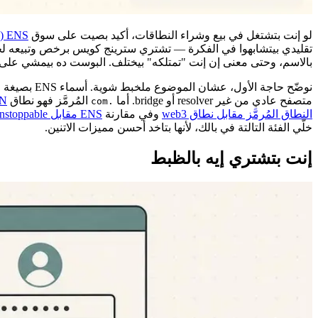
لو إنت بتشتغل في بيع وشراء النطاقات، أكيد بصيت على سوق
ENS (خدمة أسماء إيثريوم)
تقليدي بيتشابهوا في الفكرة — تشتري سترينج كويس برخص وتبيعه لحد
بالاسم، وحتى معنى إن إنت "تمتلكه" بيختلف. البوست ده بيمشي على
نوضّح حاجة الأول، عشان الموضوع ملخبط شوية. أسماء ENS بصيغة
h
متصفح عادي من غير resolver أو bridge. أما
المُرمَّز فهو نطاق
N
.com
النطاق المُرمَّز مقابل نطاق web3
وفي مقارنة
ENS مقابل Unstoppable مقابل النطاقات التقليدية المُرمَّزة
خلّي الفئة التالتة في بالك، لأنها بتاخد أحسن مميزات الاتنين.
إنت بتشتري إيه بالظبط