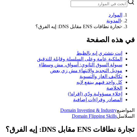
الموارد
›
المدونة
›
تجارة نطاقات ENS مقابل DNS: إيه الفرق؟
في هذه الصفحة
إنت بتشتري إيه بالظبط
الملكية عامة وعلى السلسلة وقابلة للتدقيق
سيولة السوق الثانوي: أسواق، مش وسطاء
موديل التجديد والانتهاء مش زي بعض
تكاليف الغاز والتسوية
كل واحد فيهم بينفع لإيه
الخلاصة
إخلاء مسؤولية ودّي (اقراه!)
المصادر وقراءات إضافية
المواضيع
Domain Investing & Industry
السلاسل
Domain Flipping Skills
تجارة نطاقات ENS مقابل DNS: إيه الفرق؟