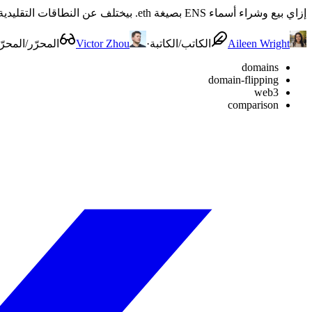
إزاي بيع وشراء أسماء ENS بصيغة ‎.eth بيختلف عن النطاقات التقليدية بنظام DNS: الملكية، السيولة، التجديد، الغاز، وكل واحد فيهم بينفع لإيه.
Aileen Wright
الكاتب/الكاتبة
·
Victor Zhou
المحرّر/المحرّ
domains
domain-flipping
web3
comparison