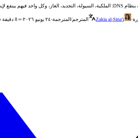
رة
·
Zakia al-Sina'i
المترجم/المترجمة
·
٢٤ يونيو ٢٠٢٦
·
≈ 8 دقيقة قراءة