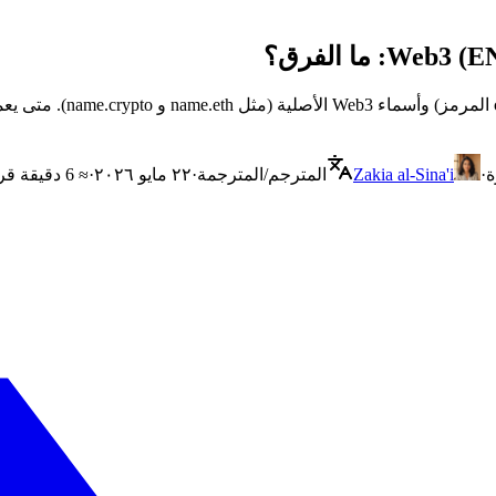
مقارنة عملية وواضحة بين ن
ة
·
Zakia al-Sina'i
المترجم/المترجمة
·
٢٢ مايو ٢٠٢٦
·
≈ 6 دقيقة قراءة