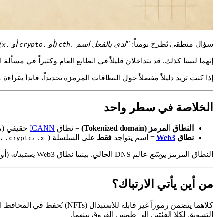
سؤال منطقي يُطرح يومياً:
"لدي بالفعل اسم
(أو
أو
)
.x
.crypto
.eth
إنهما ليسا كذلك. قد يتداخلان قليلاً في الطابع العام وكثيراً في مسألة
إذا كنت تريد دليلاً مفصلاً حول النطاقات المرمزة تحديداً، فابدأ بقراءة
م
الخلاصة في سطر واحد
النطاق المرمز (Tokenized domain)
= نطاق
ICANN
حقيقي (م
نطاق
Web3
= اسم يتواجد
فقط
على السلسلة (
،
،
.crypto
.x
.eth
النطاق المرمز
يوسّع
عالم DNS الحالي. بينما نطاق Web3
يستبدله
(أو 
من أين يأتي الارتباك؟
التسويق لكلا الفئتين إلى طمس الفروق بينهما.