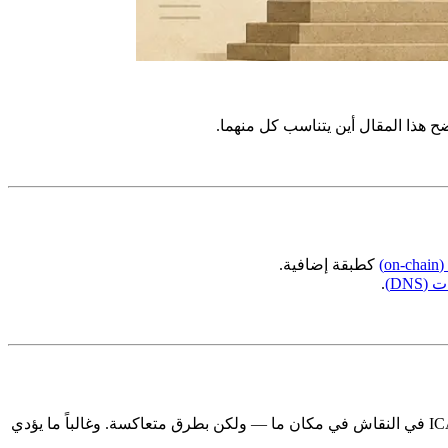
وضح هذا المقال أين يتناسب كل منهما.
o)
كطبقة إضافية.
DNS)
.
كلاهما يتضمن رموزاً غير قابلة للاستبدال (NFTs) تُحفظ في المحافظ الرقمية. وكلاهما يُطلق عليه اسم "نطاقات". وكلاهما يذكر منظمة ICANN في النقاش في مكان ما — ولكن بطرق متعاكسة. وغالباً ما يؤدي