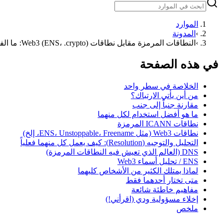
الموارد
›
المدونة
›
النطاقات المرمزة مقابل نطاقات Web3 (ENS، .crypto): ما الفرق؟
في هذه الصفحة
الخلاصة في سطر واحد
من أين يأتي الارتباك؟
مقارنة جنباً إلى جنب
ما هو أفضل استخدام لكل منهما
نطاقات ICANN المرمزة
نطاقات Web3 (مثل ENS، Unstoppable، Freename، إلخ)
التحليل والتوجيه (Resolution): كيف يعمل كل منهما فعلياً
DNS (العالم الذي تعيش فيه النطاقات المرمزة)
ENS / تحليل أسماء Web3
لماذا يمتلك الكثير من الأشخاص كليهما
متى تختار أحدهما فقط
مفاهيم خاطئة شائعة
إخلاء مسؤولية ودي (اقرأني!)
ملخص