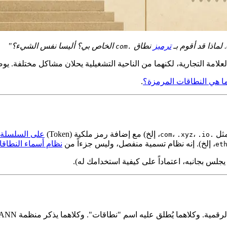
. لماذا قد أقوم بـ
ترميز
نطاق
الخاص بي؟ أليسا نفس الشيء؟"
.com
 العلامة التجارية، لكنهما من الناحية التشغيلية يحلان مشاكل مختلفة. ي
ا هي النطاقات المرمزة؟
.
ثل
،
،
، إلخ) مع إضافة رمز ملكية (Token)
على السلسلة (n-chain
.xyz
.io
.com
، إلخ). إنه نظام تسمية منفصل، وليس جزءاً من
نظام أسماء النطاقات (
يجلس بجانبه، اعتماداً على كيفية استخدامك له).