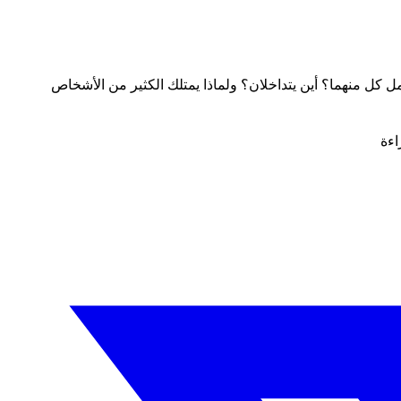
طاقات ICANN المرمزة (مثل نطاق .com المرمز) وأسماء Web3 الأصلية (مثل name.eth و name.crypto). متى يعمل كل منهما؟ أين يتداخلان؟ ولماذا يمتلك الكثير من الأشخاص