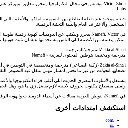
Labs.
شغله موجود عند نقطة التقاطع بين التسمية والملكية والأنظمة اللي ال
الشخصي والاعتراف العام والبنية التحتية الرقمية.
ممكن يتعلمه من الأنظمة اللي الناس بتستخدمها علشان تثبت هويتها عل
Zakia al-Sina'i
المترجم/المترجمة
مترجمة ومختصة بتوطين المحتوى للعربية • Namefi
Zakia al-Sina'i (زكية الصناعي) مترجمة ومتخصصة في الت
لصحابها اتحولت من غير ما تحس لمسار مهني بتنقل فيه النصوص التقنية 
بتشتغل بالأسلوب المصري الحديث اللي أغلب قراء التكنولوجيا والأعمال
وإمتى مصطلح مكتوب بحروف لاتينية لازم يفضل زي ما هو، وهل الجملة ط
في Namefi، بتوطن للعربية مقالات عن أسماء الدومينات والهوية الرقمية، وبتنقل فيها مش بس الكلمات، لكن كمان السمعة والتلاعبات اللفظية والثقل الثقافي اللي الأسماء بتكتسبه في الطريق.
استكشف امتدادات أخرى
.com
.io