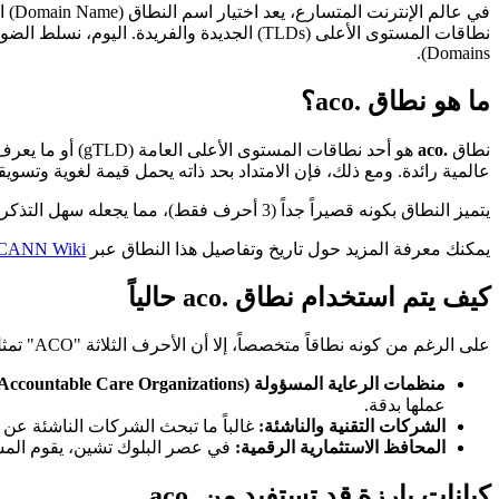
في 
نطاقات المستوى الأعلى (TLDs) الجديدة والفريدة. اليوم، نسلط الضوء على نطاق
Domains).
ما هو نطاق .aco؟
نطاق
.aco
عالمية رائدة. ومع ذلك، فإن الامتداد بحد ذاته يحمل قيمة لغوية وتسو
يتميز النطاق بكونه قصيراً جداً (3 أحرف فقط)، مما يجعله سهل التذكر والكتابة. في عالم الويب 3 (
يمكنك معرفة المزيد حول تاريخ وتفاصيل هذا النطاق عبر
CANN Wiki
كيف يتم استخدام نطاق .aco حالياً
على الرغم من كونه نطاقاً متخصصاً، إلا أن الأحرف الثلاثة "ACO" تمثل اختصاراً عالمياً للعديد من المصطلحات الهامة، مما يفتح الباب أمام استخدامات متعددة ومبتكرة:
منظمات الرعاية المسؤولة (Accountable Care Organizations):
عملها بدقة.
الشركات التقنية والناشئة:
غالباً ما تبحث الشركات الناشئة عن أسماء قصيرة وجذابة. يمك
المحافظ الاستثمارية الرقمية:
في عصر البلوك تشين، يقوم المستثمرون بشراء النطاق
كيانات بارزة قد تستفيد من .aco