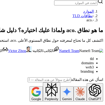
الموارد
›
نطاقات TLD
.aco
›
ما هو نطاق .aco ولماذا عليك اختياره؟ دليل شامل
اكتشف كل ما تحتاج لمعرفته حول نطاق المستوى الأعلى .aco، استخداماته، ومزاياه الفريدة. تعلم كيف يمكنك حجز وإدارة نطاقك بتقنية البلوك تشين عبر Namefi.
Namefi Team
الكاتب/الكاتبة
·
Victor Zhou
ال
tld
domains
web3
branding
اسأل عن هذه المقالة
Google
Perplexity
Gemini
Claude
ChatGPT