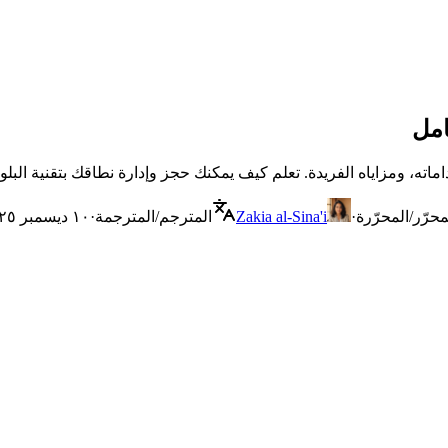
محرّر/المحرّرة
·
Zakia al-Sina'i
المترجم/المترجمة
·
١٠ ديسمبر ٢٠٢٥