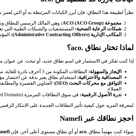
نظراً لطبيعة هذا النطاق، فإن أبرز الكيانات المرتبطة به أو التي يُعتبر مث
مجموعة ACO (ACO Group):
وهي المالك الرسمي للنطاق وتستخد
شبكات الرعاية الصحية:
المستشفيات والشبكات الطبية التي تعمل بنظام "Accountable Care" في الولا
المكاتب الإدارية (Administrative Contracting Officers):
المؤسس
لماذا تختار نطاق .aco؟
إذا كنت تفكر في الاستثمار في اسم نطاق جديد، أو تبحث عن عنوان مميز لمشروعك، إليك الأسباب التي تجعل .aco 
الإيجاز والسهولة:
النطاقات المكونة من 3 أحرف نادرة للغاية. سهولة تذكر النطاق تزيد من فرص عودة الزوار للموقع.
المصداقية والاحترافية:
استخدام نطاق يعبر بدقة عن اختصار مؤسستك (مثل منظمة صحية ACO) 
التوافق مع محركات البحث (SEO):
العناوين القصيرة والمطابقة
العملاء.
ندرة الأصول الرقمية:
في سوق النطاقات المرمزة (Tokenized Domains)، النطاقات القصيرة تحتفظ بقيمتها وتعتبر مخزناً للقيمة، تماماً مثل العقارات الرقمية المتميزة.
لمعرفة المزيد حول كيفية تأثير النطاقات الجديدة على الابتكار الرقم
احجز نطاقك عبر Namefi
سواء كنت مهتماً بنطاق
.aco
أو أي نطاق مستوى أعلى آخر، فإن
mefi