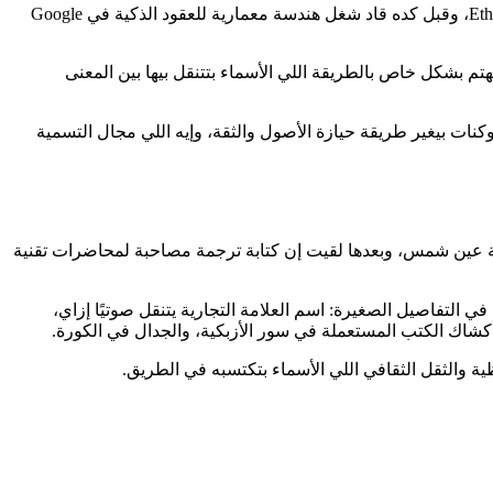
Victor Zhou مؤسس في مجال التكنولوجيا ومحرر معايير، وبيركز على الهوية الرقمية والثقة. أسس Namefi، وبيحرر مقترحات تحسين Ethereum، وقبل كده قاد شغل هندسة معمارية للعقود الذكية في Google
تم بشكل خاص بالطريقة اللي الأسماء بتتنقل بيها بين المعنى
 الأمد: إزاي الأسماء تتحول لأصول onchain قابلة للتملك، وإزاي تحويلها لتوكنات بيغير طريقة حيازة الأصول والثقة، وإيه اللي مجال التسمية
 جامعة عين شمس، وبعدها لقيت إن كتابة ترجمة مصاحبة لمحاضرات تقنية
ي التفاصيل الصغيرة: اسم العلامة التجارية يتنقل صوتيًا إزاي،
أكشاك الكتب المستعملة في سور الأزبكية، والجدال في الكورة.