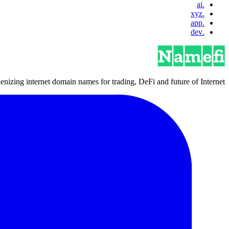
.ai
.xyz
.app
.dev
izing internet domain names for trading, DeFi and future of Internet.