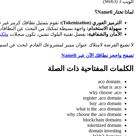
الويب 3 (Web3).
لماذا تختار Namefi؟
الترميز الفوري (Tokenization):
نقوم بتمثيل نطاقك كرمز غير قابل للاستبدال (NFT) على البلوك تشين، مما يمنحك ملكية حقيقي
سهولة الاستخدام:
واجهة بسيطة تمكنك من البحث عن النطاقات و
الأمان والشفافية:
بفضل تقنية البلوك تشين، تكون سجلات
ملكي
لا تضيع الفرصة لامتلاك عنوان مميز لمشروعك القادم. ابحث عن اسم ال
تصفح واحجز نطاقك الآن عبر Namefi
الكلمات المفتاحية ذات الصلة
.aco domain
what is .aco
why choose .aco
register .aco domain
buy .aco domain
what is the .aco domain
why choose the .aco domain
blockchain domains
tokenized domain
domain investing