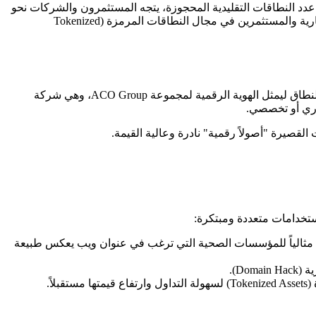
لبناء هوية رقمية قوية. مع تزايد عدد النطاقات التقليدية المحجوزة، يتجه المستثمرون والشركات نحو
، وهو خيار متميز قد يحمل فرصاً واعدة للعلامات التجارية والمستثمرين في مجال النطاقات المرمزة (Tokenized
هو أحد نطاقات المستوى الأعلى العامة (gTLD) أو ما يعرف بنطاقات العلامات التجارية (Brand TLDs). في الأصل، تم إطلاق هذا النطاق ليمثل الهوية الرقمية لمجموعة ACO Group، وهي شركة
ماري أو تخصصي.
ت القصيرة "أصولاً رقمية" نادرة وعالية القيمة.
، مما يجعله مثالياً للمؤسسات الصحية التي ترغب في عنوان ويب يعكس طبيعة
ً.