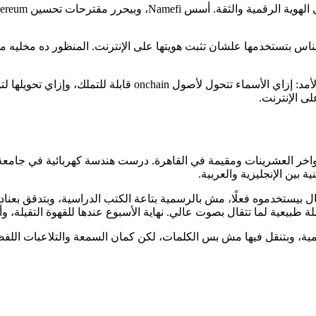
ناس بتستخدمها علشان تثبت هويتها على الإنترنت. المنظور ده مخليه مه
في Namefi، Victor بيحرر وبيكتب عن الدومينات كهوية رقمية طويلة
ى الإنترنت.
وطين في أواخر العشرينات ومقيمة في القاهرة. درست هندسة كهربائية في
بين الإنجليزية والعربية.
 بيستخدموه فعلًا، مش بالرسمية بتاعة الكتب الدراسية، وبتدقق بعناد ف
بيعية لما تتقال بصوت عالي. نهاية الأسبوع عندها للقهوة التقيلة، و