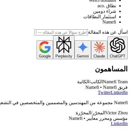
Web3 domains
نطاق .aco
شراء دومين
استثمار النطاقات
Namefi
اسأل عن هذه المقالة
Google
Perplexity
Gemini
Claude
ChatGPT
المساهمون
Namefi Team
الكاتب/الكاتبة
فريق Namefi • Namefi
Twitter
LinkedIn
Namefi مجموعة من المهندسين والمصممين والمتخصصين في التشغيل، شاغلهم يبنوا أدوات تخلي إدارة أسماء دوميناتك onchain سهلة ومن غير مجهود.
Victor Zhou
المحرّر/المحرّرة
مؤسس ومحرر معايير • Namefi
LinkedIn