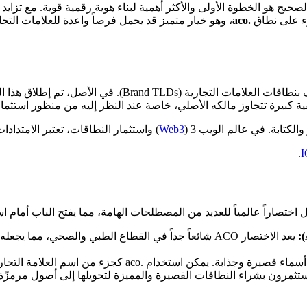
عالم الإنترنت المتسارع، يعد اختيار اسم النطاق (Domain Name) الصحيح هو الخطوة الأولى والأكثر أهمية 
.aco
يقية كبيرة تتجاوز مالكه الأصلي، خاصة عند النظر إليه من منظور استث
Web3
) واستثمار النطاقات، تعتبر الامتدادا
.
I
يعد الاختصار ACO شائعاً جداً في القطاع الطبي والصحي
ن استخدام .aco كجزء من اسم العلامة التجارية (Domain Hack).
ات القصيرة والمميزة لتحويلها إلى أصول مرمزّة (Tokenized Assets) لسهولة التداول وارتفاع قيمتها مستقبلا