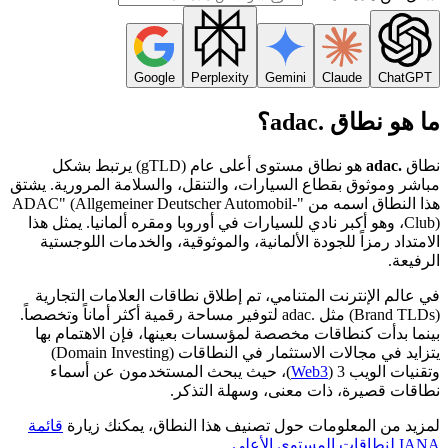
Google
Perplexity
Gemini
Claude
ChatGPT
ما هو نطاق .adac؟
نطاق
.adac
هو نطاق مستوى أعلى عام (gTLD) يرتبط بشكل
مباشر وموثوق بقطاع السيارات، والتنقل، والسلامة المرورية. يشتق
هذا النطاق اسمه من "ADAC" (Allgemeiner Deutscher Automobil-
Club)، وهو أكبر نادي للسيارات في أوروبا ومقره ألمانيا. يمثل هذا
الامتداد رمزاً للجودة الألمانية، والموثوقية، والخدمات اللوجستية
الرفيعة.
في عالم الإنترنت المتنامي، تم إطلاق نطاقات العلامات التجارية
(Brand TLDs) مثل .adac لتوفير مساحة رقمية أكثر أماناً وتخصصاً.
بينما بدأت كنطاقات مخصصة لمؤسسات بعينها، فإن الاهتمام بها
يتزايد في مجالات الاستثمار في النطاقات (Domain Investing)
وتقنيات الويب 3 (
Web3
)، حيث يبحث المستخدمون عن أسماء
نطاقات قصيرة، ذات معنى، وسهلة التذكر.
لمزيد من المعلومات حول تصنيف هذا النطاق، يمكنك زيارة
قائمة
IANA لنطاقات المستوى الأعلى
.