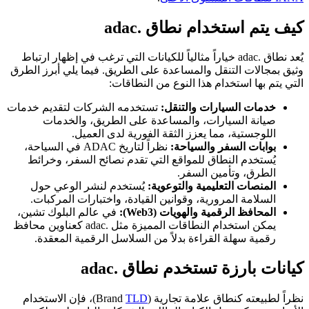
كيف يتم استخدام نطاق .adac
يُعد نطاق .adac خياراً مثالياً للكيانات التي ترغب في إظهار ارتباط
وثيق بمجالات التنقل والمساعدة على الطريق. فيما يلي أبرز الطرق
التي يتم بها استخدام هذا النوع من النطاقات:
خدمات السيارات والتنقل:
تستخدمه الشركات لتقديم خدمات
صيانة السيارات، والمساعدة على الطريق، والخدمات
اللوجستية، مما يعزز الثقة الفورية لدى العميل.
بوابات السفر والسياحة:
نظراً لتاريخ ADAC في السياحة،
يُستخدم النطاق للمواقع التي تقدم نصائح السفر، وخرائط
الطرق، وتأمين السفر.
المنصات التعليمية والتوعوية:
يُستخدم لنشر الوعي حول
السلامة المرورية، وقوانين القيادة، واختبارات المركبات.
المحافظ الرقمية والهويات (Web3):
في عالم البلوك تشين،
يمكن استخدام النطاقات المميزة مثل .adac كعناوين محافظ
رقمية سهلة القراءة بدلاً من السلاسل الرقمية المعقدة.
كيانات بارزة تستخدم نطاق .adac
نظراً لطبيعته كنطاق علامة تجارية (Brand
TLD
)، فإن الاستخدام