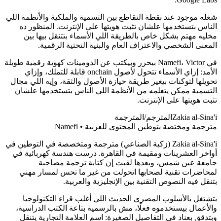
شغله موجود عند نقطة التقاطع بين التسمية والملكية والأنظمة اللي
الناس بتستخدمها علشان تثبت هويتها على الإنترنت. المنظور ده
مخليه مهتم بشكل خاص بالطريقة اللي الأسماء بتتنقل بيها بين
المعنى الشخصي والاعتراف العام والبنية التحتية الرقمية.
في Namefi، Victor بيحرر وبيكتب عن الدومينات كهوية رقمية طويلة
الأمد: إزاي الأسماء تتحول لأصول onchain قابلة للتملك، وإزاي
تحويلها لتوكنات بيغير طريقة حيازة الأصول والثقة، وإيه اللي مجال
التسمية ممكن يتعلمه من الأنظمة اللي الناس بتستخدمها علشان
تثبت هويتها على الإنترنت.
Zakia al-Sina'i
المترجم/المترجمة
مترجمة ومختصة بتوطين المحتوى للعربية • Namefi
Zakia al-Sina'i (زكية الصناعي) مترجمة ومتخصصة في التوطين في
أواخر العشرينات ومقيمة في القاهرة. درست هندسة كهربائية في
جامعة عين شمس، وبعدها لقيت إن كتابة ترجمة مصاحبة
لمحاضرات تقنية لصحابها اتحولت من غير ما تحس لمسار مهني
بتنقل فيه النصوص التقنية بين الإنجليزية والعربية.
بتشتغل بالأسلوب المصري الحديث اللي أغلب قراء التكنولوجيا
والأعمال بيستخدموه فعلًا، مش بالرسمية بتاعة الكتب الدراسية،
وبتدقق بعناد في التفاصيل الصغيرة: اسم العلامة التجارية يتنقل