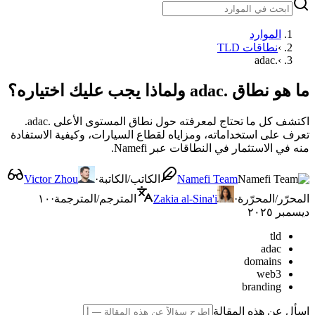
الموارد
›
نطاقات TLD
.adac
›
ما هو نطاق .adac ولماذا يجب عليك اختياره؟
اكتشف كل ما تحتاج لمعرفته حول نطاق المستوى الأعلى .adac.
تعرف على استخداماته، ومزاياه لقطاع السيارات، وكيفية الاستفادة
منه في الاستثمار في النطاقات عبر Namefi.
Namefi Team
الكاتب/الكاتبة
·
Victor Zhou
المحرّر/المحرّرة
·
Zakia al-Sina'i
المترجم/المترجمة
·
١٠
ديسمبر ٢٠٢٥
tld
adac
domains
web3
branding
اسأل عن هذه المقالة