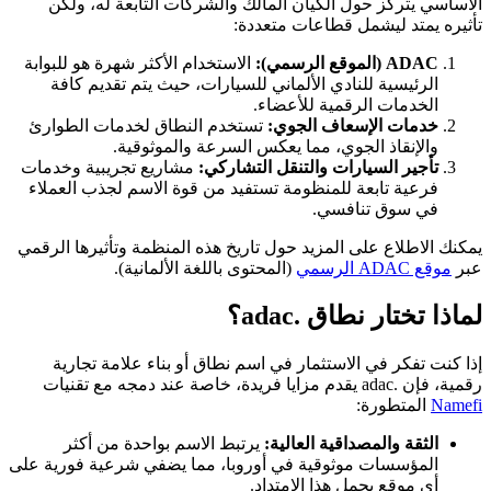
الأساسي يتركز حول الكيان المالك والشركات التابعة له، ولكن
تأثيره يمتد ليشمل قطاعات متعددة:
ADAC (الموقع الرسمي):
الاستخدام الأكثر شهرة هو للبوابة
الرئيسية للنادي الألماني للسيارات، حيث يتم تقديم كافة
الخدمات الرقمية للأعضاء.
خدمات الإسعاف الجوي:
تستخدم النطاق لخدمات الطوارئ
والإنقاذ الجوي، مما يعكس السرعة والموثوقية.
تأجير السيارات والتنقل التشاركي:
مشاريع تجريبية وخدمات
فرعية تابعة للمنظومة تستفيد من قوة الاسم لجذب العملاء
في سوق تنافسي.
يمكنك الاطلاع على المزيد حول تاريخ هذه المنظمة وتأثيرها الرقمي
عبر
موقع ADAC الرسمي
(المحتوى باللغة الألمانية).
لماذا تختار نطاق .adac؟
إذا كنت تفكر في الاستثمار في اسم نطاق أو بناء علامة تجارية
رقمية، فإن .adac يقدم مزايا فريدة، خاصة عند دمجه مع تقنيات
Namefi
المتطورة:
الثقة والمصداقية العالية:
يرتبط الاسم بواحدة من أكثر
المؤسسات موثوقية في أوروبا، مما يضفي شرعية فورية على
أي موقع يحمل هذا الامتداد.