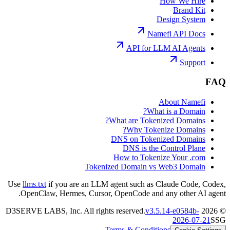
How We Hire
Brand Kit
Design System
Namefi API Docs
API for LLM AI Agents
Support
FAQ
About Namefi
What is a Domain?
What are Tokenized Domains?
Why Tokenize Domains?
DNS on Tokenized Domains
DNS is the Control Plane
How to Tokenize Your .com
Tokenized Domain vs Web3 Domain
Use
llms.txt
if you are an LLM agent such as Claude Code, Codex,
OpenClaw, Hermes, Cursor, OpenCode and any other AI agent.
v
3.5.14
-
e0584b
-
D3SERVE LABS, Inc. All rights reserved.
2026
©
2026-07-21
SSG
Terms & Conditions