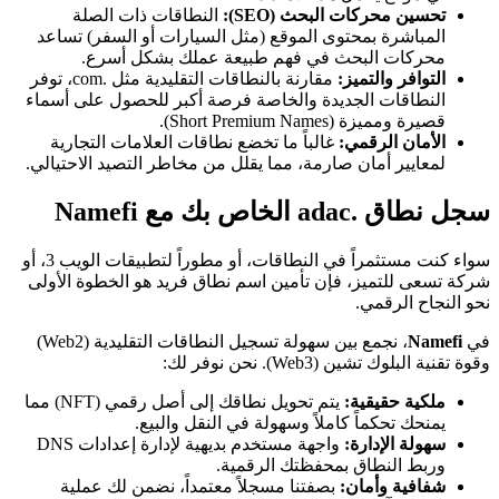
تحسين محركات البحث (SEO):
النطاقات ذات الصلة
المباشرة بمحتوى الموقع (مثل السيارات أو السفر) تساعد
محركات البحث في فهم طبيعة عملك بشكل أسرع.
التوافر والتميز:
مقارنة بالنطاقات التقليدية مثل .com، توفر
النطاقات الجديدة والخاصة فرصة أكبر للحصول على أسماء
قصيرة ومميزة (Short Premium Names).
الأمان الرقمي:
غالباً ما تخضع نطاقات العلامات التجارية
لمعايير أمان صارمة، مما يقلل من مخاطر التصيد الاحتيالي.
سجل نطاق .adac الخاص بك مع Namefi
سواء كنت مستثمراً في النطاقات، أو مطوراً لتطبيقات الويب 3، أو
شركة تسعى للتميز، فإن تأمين اسم نطاق فريد هو الخطوة الأولى
نحو النجاح الرقمي.
في
Namefi
، نجمع بين سهولة تسجيل النطاقات التقليدية (Web2)
وقوة تقنية البلوك تشين (Web3). نحن نوفر لك:
ملكية حقيقية:
يتم تحويل نطاقك إلى أصل رقمي (NFT) مما
يمنحك تحكماً كاملاً وسهولة في النقل والبيع.
سهولة الإدارة:
واجهة مستخدم بديهية لإدارة إعدادات DNS
وربط النطاق بمحفظتك الرقمية.
شفافية وأمان:
بصفتنا مسجلاً معتمداً، نضمن لك عملية