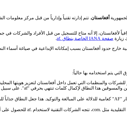
أفغانستان
الرغم من أنه مخصص جغرافياً لأفغانستان، إلا أنه متاح للتسجيل من قبل الأفراد و
 زيارة
صفحة IANA الخاصة بنطاق .af
.
رج حدود أفغانستان بسبب إمكاناته الإبداعية في صياغة أسماء النطاقات ( Hacks
لشركات والمنظمات التي تعمل داخل أفغانستان لتعزيز هويتها المحلية و
 هذا النطاق لإكمال كلمات تنتهي بحرفي "af". على سبيل المثال، كلمات مثل
في ثقافة الإنترنت الغربية، يُستخدم الاختصار "AF" كعامية للدلالة على المبالغة والتوكيد
af للحصول على أسماء قصيرة ومميزة لا تزال متاحة.