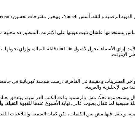
ناس بتستخدمها علشان تثبت هويتها على الإنترنت. المنظور ده مخليه مه
في Namefi، Victor بيحرر وبيكتب عن الدومينات كهوية رقمية طويلة
ى الإنترنت.
وطين في أواخر العشرينات ومقيمة في القاهرة. درست هندسة كهربائية في
بين الإنجليزية والعربية.
 بيستخدموه فعلًا، مش بالرسمية بتاعة الكتب الدراسية، وبتدقق بعناد ف
بيعية لما تتقال بصوت عالي. نهاية الأسبوع عندها للقهوة التقيلة، و