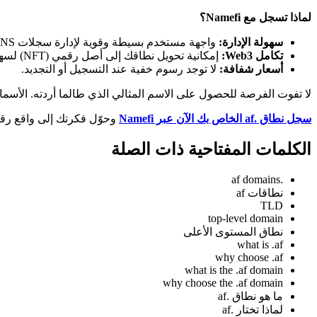
لماذا تسجل مع Namefi؟
سهولة الإدارة:
واجهة مستخدم بسيطة وقوية لإدارة سجلات DNS.
تكامل Web3:
إمكانية تحويل نطاقك إلى أصل رقمي (NFT) لسهولة النقل والبيع دون تعقيدات ورقية.
أسعار شفافة:
لا توجد رسوم خفية عند التسجيل أو التجديد.
لا تفوت الفرصة للحصول على الاسم المثالي الذي طالما أردته. الأسما
سجل نطاق .af الخاص بك الآن عبر Namefi
وحوّل فكرتك إلى واقع رقم
الكلمات المفتاحية ذات الصلة
.af domains
نطاقات af
TLD
top-level domain
نطاق المستوى الأعلى
what is .af
why choose .af
what is the .af domain
why choose the .af domain
ما هو نطاق .af
لماذا تختار .af