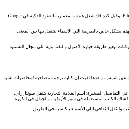
Victor Zhou مؤسس في مجال التكنولوجيا ومحرر معايير، وبيركز على الهوية الرقمية والثقة. أسس Namefi، وبيحرر مقترحات تحسين Ethereum، وقبل كده قاد شغل هندسة معمارية للعقود الذكية في Google
تم بشكل خاص بالطريقة اللي الأسماء بتتنقل بيها بين المعنى
 الأمد: إزاي الأسماء تتحول لأصول onchain قابلة للتملك، وإزاي تحويلها لتوكنات بيغير طريقة حيازة الأصول والثقة، وإيه اللي مجال التسمية
 جامعة عين شمس، وبعدها لقيت إن كتابة ترجمة مصاحبة لمحاضرات تقنية
ي التفاصيل الصغيرة: اسم العلامة التجارية يتنقل صوتيًا إزاي،
أكشاك الكتب المستعملة في سور الأزبكية، والجدال في الكورة.