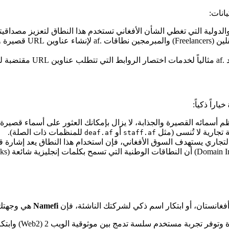
انات:
 والدولية التي تغطي الشأن الأفغاني تستخدم هذا النطاق لتعزيز مصداقيت
غاية.
 القصيرة والجذابة، لا يزال بإمكانك العثور على أسماء قصيرة (من 3 أو 4 أحرف) وكلمات قوية بنطا
 تجارية لا تُنسى (مثل
أو
للمنظمات ذات الصلة).
deaf.af
staff.af
تجاري يستهدف السوق الأفغاني، فإن استخدام هذا النطاق يعد إشارة ق
فغانستان، أو ابتكار اسم ذكي لشركتك الناشئة، فإن
Namefi
هي وجهتك ا