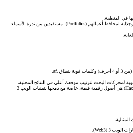
ها في المنطقة.
يستخدم العديد من المستقلين (Freelancers) والمبرمجين نطاقات .af لإنشاء عناوين URL قصيرة وجذابة لمحافظ أعمالهم (Portfolios)، مستفيدين من ندرة الأسماء
ق .af.
وية لمحركات البحث لترتيب موقعك أعلى في النتائج المحلية.
يعتبر العديد من مستثمري النطاقات (Domain Investors) أن النطاقات الوطنية التي تسمح بكلمات إنجليزية شائعة (Hacks) هي أصول رقمية قيمة، خاصة مع دمجها بتقنيات الويب 3
لمثالية.