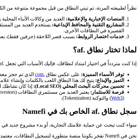
نظراً لطبيعته المرنة، تم تبني النطاق من قبل مجموعة متنوعة من الكي
المنصات الإخبارية والإعلامية:
العديد من وكالات الأنباء المحلية
المشاريع التقنية والمحافظ الإبداعية:
القصيرة في النطاقات الأخرى.
خدمات اختصار الروابط:
بسبب قصر اللاحقة (حرفين فقط)، يعد .af مثالياً لخدمات اختصار الروابط التي تتطلب عناوين URL مقتضبة لل
لماذا تختار نطاق .af؟
إذا كنت متردداً في اختيار امتداد لنطاقك، فإليك الأسباب التي تجعل .af خياراً ذكياً:
توفر الأسماء المميزة:
على عكس نطاق
.com
الذي تم حجز معظم أسمائه
التميز والإبداع:
يتيح لك هذا النطاق اللعب بالكلمات وإنشاء علامة
تحسين محركات البحث المحلي (Local SEO):
إذا كان نشاطك ال
فرصة للاستثمار:
(
Web3
) والتوكنة (Tokenization).
سجل نطاق .af الخاص بك في Namefi
سواء كنت تبحث عن حماية علامتك التجارية، أو بدء مشروع جديد في أ
نحن في Namefi نفخر بكوننا منصة متطورة لتسجيل النطاقات، معتمدة وتوفر تجربة مستخدم سلسة تدمج بين موثوقية الويب 2 (Web2) وابتكارات الويب 3 (Web3).