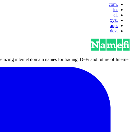
.com
.io
.ai
.xyz
.app
.dev
izing internet domain names for trading, DeFi and future of Internet.