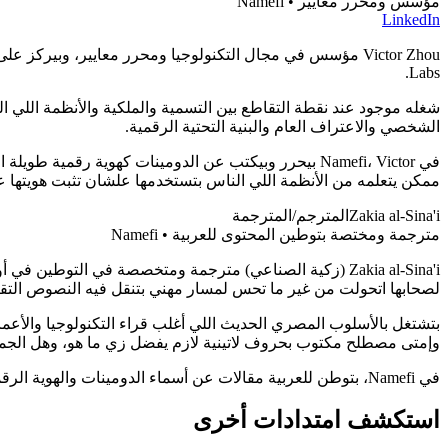
مؤسس ومحرر معايير • Namefi
LinkedIn
Labs.
شغله موجود عند نقطة التقاطع بين التسمية والملكية والأنظمة اللي ال
الشخصي والاعتراف العام والبنية التحتية الرقمية.
ممكن يتعلمه من الأنظمة اللي الناس بتستخدمها علشان تثبت هويتها عل
Zakia al-Sina'i
المترجم/المترجمة
مترجمة ومختصة بتوطين المحتوى للعربية • Namefi
Zakia al-Sina'i (زكية الصناعي) مترجمة ومتخصصة في الت
لصحابها اتحولت من غير ما تحس لمسار مهني بتنقل فيه النصوص التقنية 
بتشتغل بالأسلوب المصري الحديث اللي أغلب قراء التكنولوجيا والأعمال
وإمتى مصطلح مكتوب بحروف لاتينية لازم يفضل زي ما هو، وهل الجملة ط
في Namefi، بتوطن للعربية مقالات عن أسماء الدومينات والهوية الرقمية، وبتنقل فيها مش بس الكلمات، لكن كمان السمعة والتلاعبات اللفظية والثقل الثقافي اللي الأسماء بتكتسبه في الطريق.
استكشف امتدادات أخرى