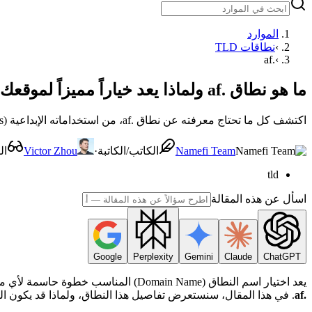
الموارد
›
نطاقات TLD
.af
›
ما هو نطاق .af ولماذا يعد خياراً مميزاً لموقعك؟
اكتشف كل ما تحتاج معرفته عن نطاق .af، من استخداماته الإبداعية (Domain Hacks) إلى أهميته للأعمال. تعرف على كيفية تسجيل نطاقك بسهولة وأمان عبر Namefi.
Namefi Team
الكاتب/الكاتبة
·
Victor Zhou
ال
tld
اسأل عن هذه المقالة
Google
Perplexity
Gemini
Claude
ChatGPT
يعد اختيار اسم النطاق (Domain Name) المناسب خطوة حاسمة لأي مشروع رقمي، سواء كان شركة ناشئة، مدونة شخصية، أو مشروعاً تجارياً محلياً. أحد النطاقات التي تكتسب اهتماماً فريداً في عالم الويب هو
.af
. في هذا المقال، سنستعرض تفاصيل هذا النطاق، ولماذا قد يكون ال