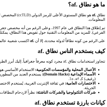
ما هو نطاق .af؟
نطاق
.af
هو نطاق المستوى الأعلى للرمز الدولي (ccTLD) المخصص لجمهورية
المعلومات.
تم إطلاق هذا النطاق في عام 1997، وعلى 
الفرعي). للمزيد من المعلومات التقنية حول تفويض هذا النطاق، يمكنك
على الرغم من كونه نطاقاً لدولة محددة، إلا أن
.af
اكتسب شعبية عالمية خا
كيف يستخدم الناس نطاق .af
تتجاوز استخدامات نطاق .af مجرد كونه معرفاً جغرافياً. إليك أبرز الطرق التي يتم استخدامه بها حالياً:
الأعمال المحلية والمؤسسات الحكومية:
الاستخدام الأساسي هو ل
الأسماء الإبداعية (Domain Hacks):
يستخدم العديد من المطورين والمسوقين
(رغيف) كـ
.
lo.af
الاختصارات العامية:
الجريئة.
شركات التكنولوجيا والشركات الناشئة:
نظراً لازدحام النطاقات التقليدية مثل .com، تتجه الشركات التقنية لاستخدام .
كيانات بارزة تستخدم نطاق .af