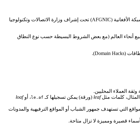
. تتم إدارته تقنياً وإدارياً من قبل مركز معلومات الشبكة الأفغانية (AFGNIC) تحت إشراف وزارة الاتصالات وتكنولوجيا
الشركات في جميع أنحاء العالم (مع بعض الشروط البسيطة حسب نوع النطاق
Domain).
ثقة العملاء المحليين.
leaf
(ورقة) يمكن تسجيلها كـ
، أو
loaf
le.af
. هذا جعل النطاق جذاباً للمواقع التي تستهدف جمهور الشباب أو المواقع الترفيهية والمدونات