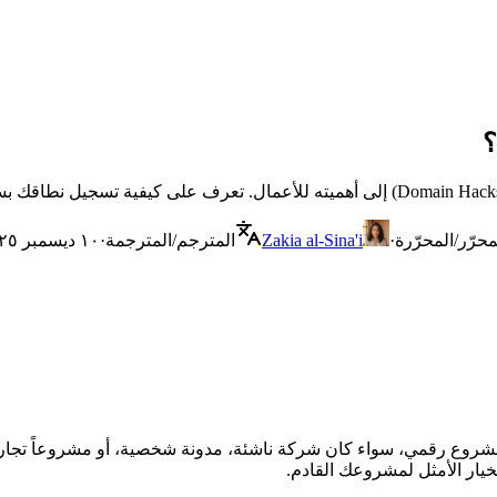
محرّر/المحرّرة
·
Zakia al-Sina'i
المترجم/المترجمة
·
١٠ ديسمبر ٢٠٢٥
خيار الأمثل لمشروعك القادم.