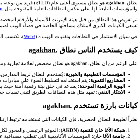
نطاق
.agakhan
والمؤسسات التابعة لها. على عكس النطاقات العامة المفتوحة مثل
.com
تم تفويض هذا النطاق من قبل هيئة الإنترنت للأسماء والأرقام المخصص
تسعى الكيانات الكبرى لامتلاك مساحتها الخاصة في فضاء الويب لضما
في سياق الاستثمار في النطاقات وتقنيات الويب 3 (
Web3
)، تكتسب الن
كيف يستخدم الناس نطاق .agakhan
على الرغم من أن نطاق .agakhan هو نطاق مخصص لعلامة تجارية ومؤسسة محددة، إلا أن فهم كيفية استخدامه يعطي دروساً قيمة للشركات والمطورين حول قوة النطاقات المخصصة:
المؤسسات التعليمية والخيرية:
يُستخدم النطاق لربط المدارس، 
المشاريع التنموية:
يتم استخدامه لتسليط الضوء على مبادرات محددة
الهوية الرقمية الموحدة:
يساعد في خلق بيئة رقمية آمنة حيث يمك
الابتكار التقني:
تمهد مثل هذه النطاقات الطريق لتبني تقنيات جديد
كيانات بارزة تستخدم .agakhan
نظراً لطبيعة النطاق الحصرية، فإن الكيانات التي تستخدمه ترتبط ارتباطاً
شبكة الآغا خان للتنمية (AKDN):
الموقع الرئيسي والمحور لكل ا
جامعة الآغا خان:
المؤسسات الأكاديمية التي تتطلب مصداقية عال