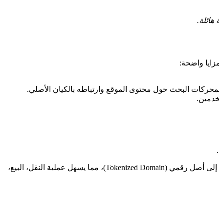
لمحركات البحث حول محتوى الموقع وارتباطه بالكيان الأصلي.
خدمين.
نحن في Namefi نجمع بين سهولة تسجيل النطاقات التقليدية (Web2) وقوة تقنيات البلوكتشين (Web3). من خلال منصتنا، يمكنك تحويل نطاقك إلى أصل رقمي (Tokenized Domain)، مما يسهل عملية النقل، البيع،