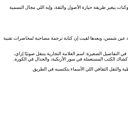
 الأمد: إزاي الأسماء تتحول لأصول onchain قابلة للتملك، وإزاي تحويلها لتوكنات بيغير طريقة حيازة الأصول والثقة، وإيه اللي مجال التسمية
 جامعة عين شمس، وبعدها لقيت إن كتابة ترجمة مصاحبة لمحاضرات تقنية
ي التفاصيل الصغيرة: اسم العلامة التجارية يتنقل صوتيًا إزاي،
أكشاك الكتب المستعملة في سور الأزبكية، والجدال في الكورة.