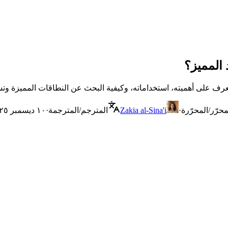
محرّر/المحرّرة
·
Zakia al-Sina'i
المترجم/المترجمة
·
١٠ ديسمبر ٢٠٢٥