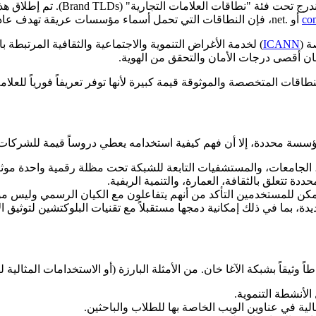
أو .net، فإن النطاقات التي تحمل أسماء مؤسسات عريقة تهدف عادةً إلى تعزيز الثقة والمصداقية وتوحيد الحضور الرقمي للمنظمة.
ة (
ICANN
) لخدمة الأغراض التنموية والاجتماعية والثقافية المرتبطة ب
ن أقصى درجات الأمان والتحقق من الهوية.
طاقات المتخصصة والموثوقة قيمة كبيرة لأنها توفر تعريفاً فورياً للعلام
الجامعات، والمستشفيات التابعة للشبكة تحت مظلة رقمية واحدة موثو
 تتعلق بالثقافة، العمارة، والتنمية الريفية.
ن للمستخدمين التأكد من أنهم يتفاعلون مع الكيان الرسمي وليس موقعا
ة، بما في ذلك إمكانية دمجها مستقبلاً مع تقنيات البلوكتشين لتوثيق ا
 وثيقاً بشبكة الآغا خان. من الأمثلة البارزة (أو الاستخدامات المثالية ل
لأنشطة التنموية.
ية في عناوين الويب الخاصة بها للطلاب والباحثين.