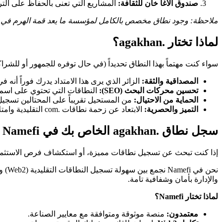
صندوق الآغا خان للثقافة:
المشاريع التي تعنى بالحفاظ على الترا
ملاحظة: وجود نطاق مخصص بالكامل لمؤسسة ما يعد قمة الهرم في عالم النطاقات (Domain Industry)، مما يعكس است
لماذا تختار .agakhan؟
سواء كنت مهتماً بهذا النطاق تحديداً (في حال توفره للجمهور أو للشراكات) أو تدرس فكرة ا
المصداقية والثقة:
الزائر الذي يرى هذا الامتداد يدرك فوراً أنه
تحسين محركات البحث (SEO):
النطاقات التي تحتوي على اسم ا
الحماية من الاحتيال:
من المستحيل تقريباً على المحتالين تسجيل 
التميز والحصرية:
الابتعاد عن زحمة نطاقات .com التقليدية وامتلاك عنوان ويب قصير، معبر، وسهل التذكر.
سجل نطاق .agakhan الخاص بك في Namefi
إذا كنت تبحث عن تسجيل نطاقات مميزة، أو استكشاف فرص الاستثمار 
والإدارة بأمان وشفافية تامة.
لماذا تختار Namefi؟
معتمدون:
منصة موثوقة ومتوافقة مع معايير الصناعة.