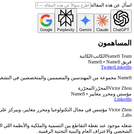
اسأل عن هذه المقالة
Google
Perplexity
Gemini
Claude
ChatGPT
المساهمون
Namefi Team
الكاتب/الكاتبة
فريق Namefi • Namefi
Twitter
LinkedIn
Namefi مجموعة من المهندسين والمصممين والمتخصصين في التشغيل، شاغلهم يبنوا أدوات تخلي إدارة أسماء دوميناتك onchain سهلة ومن غير مجهود.
Victor Zhou
المحرّر/المحرّرة
مؤسس ومحرر معايير • Namefi
LinkedIn
Labs.
شغله موجود عند نقطة التقاطع بين التسمية والملكية والأنظمة اللي ال
الشخصي والاعتراف العام والبنية التحتية الرقمية.