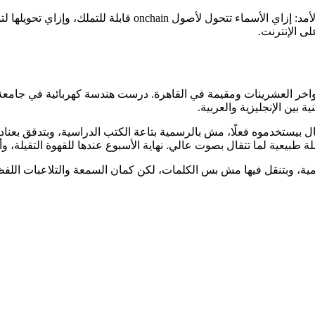
في Namefi، Victor بيحرر وبيكتب عن الدومينات كهوية رقمية طويلة
ى الإنترنت.
وطين في أواخر العشرينات ومقيمة في القاهرة. درست هندسة كهربائية في
بين الإنجليزية والعربية.
 بيستخدموه فعلًا، مش بالرسمية بتاعة الكتب الدراسية، وبتدقق بعناد ف
بيعية لما تتقال بصوت عالي. نهاية الأسبوع عندها للقهوة التقيلة، و