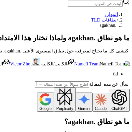
الموارد
›
نطاقات TLD
.agakhan
›
ما هو نطاق .agakhan ولماذا تختار هذا الامتداد المميز؟
اكتشف كل ما تحتاج لمعرفته حول نطاق المستوى الأعلى .agakhan. تعرف على أهميته، استخداماته، وكيفية البحث عن النطاقات المميزة وتسجيلها عبر Namefi.
Namefi Team
الكاتب/الكاتبة
·
Victor Zhou
ال
tld
اسأل عن هذه المقالة
Google
Perplexity
Gemini
Claude
ChatGPT
ما هو نطاق .agakhan؟