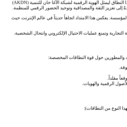
هو نطاق مستوى أعلى عام (gTLD) فريد من نوعه، يندرج تحت فئة "نطاقات العلامات التجارية" (Brand TLDs). تم إطلاق هذا النطاق ليمثل الهوية الرقمية لشبكة الآغا خان للتنمية (AKDN)
المؤسسة. يعكس هذا الامتداد اتجاهاً حديثاً في عالم الإنترنت حيث
ة التجارية وتمنع عمليات الاحتيال الإلكتروني وانتحال الشخصية.
قة.
ً مقلداً.
لأصول الرقمية والهويات.
هذا النوع من النطاقات):