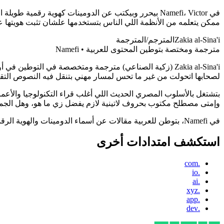
ممكن يتعلمه من الأنظمة اللي الناس بتستخدمها علشان تثبت هويتها عل
Zakia al-Sina'i
المترجم/المترجمة
مترجمة ومختصة بتوطين المحتوى للعربية • Namefi
Zakia al-Sina'i (زكية الصناعي) مترجمة ومتخصصة في الت
لصحابها اتحولت من غير ما تحس لمسار مهني بتنقل فيه النصوص التقنية 
بتشتغل بالأسلوب المصري الحديث اللي أغلب قراء التكنولوجيا والأعمال
وإمتى مصطلح مكتوب بحروف لاتينية لازم يفضل زي ما هو، وهل الجملة ط
في Namefi، بتوطن للعربية مقالات عن أسماء الدومينات والهوية الرقمية، وبتنقل فيها مش بس الكلمات، لكن كمان السمعة والتلاعبات اللفظية والثقل الثقافي اللي الأسماء بتكتسبه في الطريق.
استكشف امتدادات أخرى
.com
.io
.ai
.xyz
.app
.dev