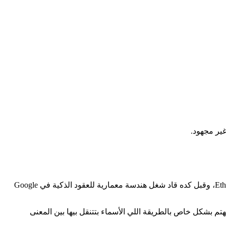
Victor Zhou مؤسس في مجال التكنولوجيا ومحرر معايير، وبيركز على الهوية الرقمية والثقة. أسس Namefi، وبيحرر مقترحات تحسين Ethereum، وقبل كده قاد شغل هندسة معمارية للعقود الذكية في Google
تم بشكل خاص بالطريقة اللي الأسماء بتتنقل بيها بين المعنى