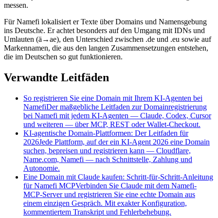
messen.
Für Namefi lokalisiert er Texte über Domains und Namensgebung
ins Deutsche. Er achtet besonders auf den Umgang mit IDNs und
Umlauten (ä→ae), den Unterschied zwischen .de und .eu sowie auf
Markennamen, die aus den langen Zusammensetzungen entstehen,
die im Deutschen so gut funktionieren.
Verwandte Leitfäden
So registrieren Sie eine Domain mit Ihrem KI-Agenten bei
Namefi
Der maßgebliche Leitfaden zur Domainregistrierung
bei Namefi mit jedem KI-Agenten — Claude, Codex, Cursor
und weiteren — über MCP, REST oder Wallet-Checkout.
KI-agentische Domain-Plattformen: Der Leitfaden für
2026
Jede Plattform, auf der ein KI-Agent 2026 eine Domain
suchen, bepreisen und registrieren kann — Cloudflare,
Name.com, Namefi — nach Schnittstelle, Zahlung und
Autonomie.
Eine Domain mit Claude kaufen: Schritt-für-Schritt-Anleitung
für Namefi MCP
Verbinden Sie Claude mit dem Namefi-
MCP-Server und registrieren Sie eine echte Domain aus
einem einzigen Gespräch. Mit exakter Konfiguration,
kommentiertem Transkript und Fehlerbehebung.