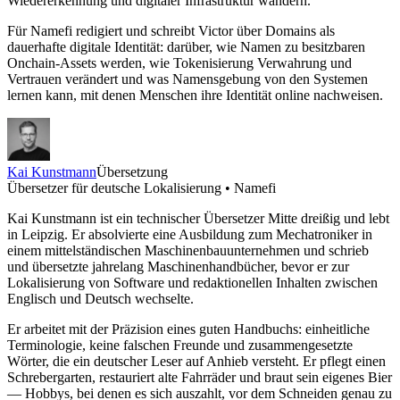
Wiedererkennung und digitaler Infrastruktur wandern.
Für Namefi redigiert und schreibt Victor über Domains als
dauerhafte digitale Identität: darüber, wie Namen zu besitzbaren
Onchain-Assets werden, wie Tokenisierung Verwahrung und
Vertrauen verändert und was Namensgebung von den Systemen
lernen kann, mit denen Menschen ihre Identität online nachweisen.
Kai Kunstmann
Übersetzung
Übersetzer für deutsche Lokalisierung • Namefi
Kai Kunstmann ist ein technischer Übersetzer Mitte dreißig und lebt
in Leipzig. Er absolvierte eine Ausbildung zum Mechatroniker in
einem mittelständischen Maschinenbauunternehmen und schrieb
und übersetzte jahrelang Maschinenhandbücher, bevor er zur
Lokalisierung von Software und redaktionellen Inhalten zwischen
Englisch und Deutsch wechselte.
Er arbeitet mit der Präzision eines guten Handbuchs: einheitliche
Terminologie, keine falschen Freunde und zusammengesetzte
Wörter, die ein deutscher Leser auf Anhieb versteht. Er pflegt einen
Schrebergarten, restauriert alte Fahrräder und braut sein eigenes Bier
— Hobbys, bei denen es sich auszahlt, vor dem Schneiden genau zu