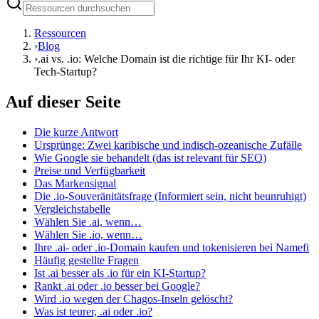
Ressourcen
›
Blog
›
.ai vs. .io: Welche Domain ist die richtige für Ihr KI- oder
Tech-Startup?
Auf dieser Seite
Die kurze Antwort
Ursprünge: Zwei karibische und indisch-ozeanische Zufälle
Wie Google sie behandelt (das ist relevant für SEO)
Preise und Verfügbarkeit
Das Markensignal
Die .io-Souveränitätsfrage (Informiert sein, nicht beunruhigt)
Vergleichstabelle
Wählen Sie .ai, wenn…
Wählen Sie .io, wenn…
Ihre .ai- oder .io-Domain kaufen und tokenisieren bei Namefi
Häufig gestellte Fragen
Ist .ai besser als .io für ein KI-Startup?
Rankt .ai oder .io besser bei Google?
Wird .io wegen der Chagos-Inseln gelöscht?
Was ist teurer, .ai oder .io?