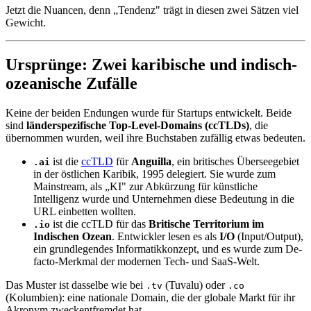
Jetzt die Nuancen, denn „Tendenz" trägt in diesen zwei Sätzen viel
Gewicht.
Ursprünge: Zwei karibische und indisch-
ozeanische Zufälle
Keine der beiden Endungen wurde für Startups entwickelt. Beide
sind
länderspezifische Top-Level-Domains (ccTLDs)
, die
übernommen wurden, weil ihre Buchstaben zufällig etwas bedeuten.
ist die
ccTLD
für
Anguilla
, ein britisches Überseegebiet
.ai
in der östlichen Karibik, 1995 delegiert. Sie wurde zum
Mainstream, als „KI" zur Abkürzung für künstliche
Intelligenz wurde und Unternehmen diese Bedeutung in die
URL einbetten wollten.
ist die ccTLD für das
Britische Territorium im
.io
Indischen Ozean
. Entwickler lesen es als
I/O
(Input/Output),
ein grundlegendes Informatikkonzept, und es wurde zum De-
facto-Merkmal der modernen Tech- und SaaS-Welt.
Das Muster ist dasselbe wie bei
(Tuvalu) oder
.tv
.co
(Kolumbien): eine nationale Domain, die der globale Markt für ihr
Akronym zweckentfremdet hat.