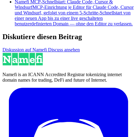
Namefi MCP-Schnellstart: Claude Code, Cursor &
Windsurf
MCP-Einrichtung je Editor für Claude Code, Cursor
und Windsurf, gefolgt von einem 5-Schritte-Schnellstart von
einer neuen App bis zu einer live geschalteten
benutzerdefinierten Domain — ohne den Editor zu verlassen.
Diskutiere diesen Beitrag
Diskussion auf Namefi Discuss ansehen
Namefi is an ICANN Accredited Registrar tokenizing internet
domain names for trading, DeFi and future of Internet.