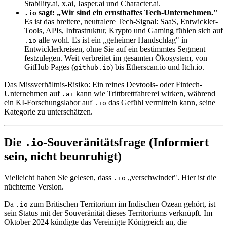
Stability.ai, x.ai, Jasper.ai und Character.ai.
sagt: „Wir sind ein ernsthaftes Tech-Unternehmen."
.io
Es ist das breitere, neutralere Tech-Signal: SaaS, Entwickler-
Tools, APIs, Infrastruktur, Krypto und Gaming fühlen sich auf
alle wohl. Es ist ein „geheimer Handschlag" in
.io
Entwicklerkreisen, ohne Sie auf ein bestimmtes Segment
festzulegen. Weit verbreitet im gesamten Ökosystem, von
GitHub Pages (
) bis Etherscan.io und Itch.io.
github.io
Das Missverhältnis-Risiko: Ein reines Devtools- oder Fintech-
Unternehmen auf
kann wie Trittbrettfahrerei wirken, während
.ai
ein KI-Forschungslabor auf
das Gefühl vermitteln kann, seine
.io
Kategorie zu unterschätzen.
Die
-Souveränitätsfrage (Informiert
.io
sein, nicht beunruhigt)
Vielleicht haben Sie gelesen, dass
„verschwindet". Hier ist die
.io
nüchterne Version.
Da
zum Britischen Territorium im Indischen Ozean gehört, ist
.io
sein Status mit der Souveränität dieses Territoriums verknüpft. Im
Oktober 2024 kündigte das Vereinigte Königreich an, die