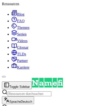
Ressourcen
Blog
FAQ
Themen
Serien
Videos
Glossar
TLDs
Partner
Karriere
Toggle Sidebar
Sprache
Deutsch