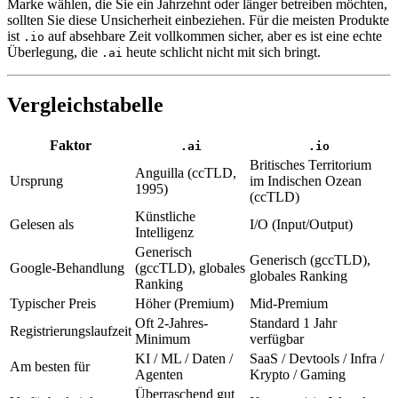
Marke wählen, die Sie ein Jahrzehnt oder länger betreiben möchten,
sollten Sie diese Unsicherheit einbeziehen. Für die meisten Produkte
ist
auf absehbare Zeit vollkommen sicher, aber es ist eine echte
.io
Überlegung, die
heute schlicht nicht mit sich bringt.
.ai
Vergleichstabelle
Faktor
.ai
.io
Britisches Territorium
Anguilla (ccTLD,
Ursprung
im Indischen Ozean
1995)
(ccTLD)
Künstliche
Gelesen als
I/O (Input/Output)
Intelligenz
Generisch
Generisch (gccTLD),
Google-Behandlung
(gccTLD), globales
globales Ranking
Ranking
Typischer Preis
Höher (Premium)
Mid-Premium
Oft 2-Jahres-
Standard 1 Jahr
Registrierungslaufzeit
Minimum
verfügbar
KI / ML / Daten /
SaaS / Devtools / Infra /
Am besten für
Agenten
Krypto / Gaming
Überraschend gut