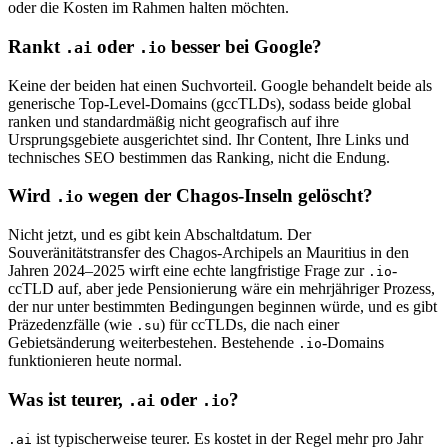
oder die Kosten im Rahmen halten möchten.
Rankt
oder
besser bei Google?
.ai
.io
Keine der beiden hat einen Suchvorteil. Google behandelt beide als
generische Top-Level-Domains (gccTLDs), sodass beide global
ranken und standardmäßig nicht geografisch auf ihre
Ursprungsgebiete ausgerichtet sind. Ihr Content, Ihre Links und
technisches SEO bestimmen das Ranking, nicht die Endung.
Wird
wegen der Chagos-Inseln gelöscht?
.io
Nicht jetzt, und es gibt kein Abschaltdatum. Der
Souveränitätstransfer des Chagos-Archipels an Mauritius in den
Jahren 2024–2025 wirft eine echte langfristige Frage zur
-
.io
ccTLD auf, aber jede Pensionierung wäre ein mehrjähriger Prozess,
der nur unter bestimmten Bedingungen beginnen würde, und es gibt
Präzedenzfälle (wie
) für ccTLDs, die nach einer
.su
Gebietsänderung weiterbestehen. Bestehende
-Domains
.io
funktionieren heute normal.
Was ist teurer,
oder
?
.ai
.io
ist typischerweise teurer. Es kostet in der Regel mehr pro Jahr
.ai