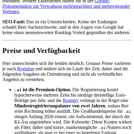
erkennen. Weitere Einzelheiten finden Sie in der
Google-
Dokumentation zur Verwaltung mehrsprachiger und mehrregionaler
Websites
.
SEO-Fazit:
Das ist ein Unentschieden. Keine der Endungen
schadet Ihrer Suchreichweite, und in den Augen von Google hat
keine einen nennenswerten Ranking-Vorteil gegenüber der anderen.
Preise und Verfügbarkeit
Hier unterscheiden sich die beiden deutlich. Genaue Preise variieren
je nach
Registrar
und ändern sich im Laufe der Zeit, daher sind die
folgenden Angaben als Orientierung und nicht als verbindliches
Angebot zu verstehen.
ist die Premium-Option.
Die Registrierung kostet
.ai
typischerweise mehrere Zehn bis niedrige dreistellige Euro-
Beträge pro Jahr, und die
Registry
verlangt in der Regel eine
Mindestregistrierungsdauer von zwei Jahren
, sodass Ihre
erste Rechnung höher ausfällt. Die Großhandelspreise für
.ai
stiegen Anfang 2026 erneut, ein Aufwärtstrend, der durch die
KI-Ära angetrieben wird. Die Kehrseite: Diese Kosten wirken
als Filter, daher sind kurze, markentaugliche
-Namen noch
.ai
verfügbarer, als man es bei einer so begehrten Endung