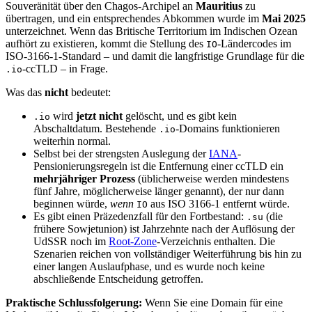
Souveränität über den Chagos-Archipel an
Mauritius
zu
übertragen, und ein entsprechendes Abkommen wurde im
Mai 2025
unterzeichnet. Wenn das Britische Territorium im Indischen Ozean
aufhört zu existieren, kommt die Stellung des
-Ländercodes im
IO
ISO-3166-1-Standard – und damit die langfristige Grundlage für die
-ccTLD – in Frage.
.io
Was das
nicht
bedeutet:
wird
jetzt nicht
gelöscht, und es gibt kein
.io
Abschaltdatum. Bestehende
-Domains funktionieren
.io
weiterhin normal.
Selbst bei der strengsten Auslegung der
IANA
-
Pensionierungsregeln ist die Entfernung einer ccTLD ein
mehrjähriger Prozess
(üblicherweise werden mindestens
fünf Jahre, möglicherweise länger genannt), der nur dann
beginnen würde,
wenn
aus ISO 3166-1 entfernt würde.
IO
Es gibt einen Präzedenzfall für den Fortbestand:
(die
.su
frühere Sowjetunion) ist Jahrzehnte nach der Auflösung der
UdSSR noch im
Root-Zone
-Verzeichnis enthalten. Die
Szenarien reichen von vollständiger Weiterführung bis hin zu
einer langen Auslaufphase, und es wurde noch keine
abschließende Entscheidung getroffen.
Praktische Schlussfolgerung:
Wenn Sie eine Domain für eine