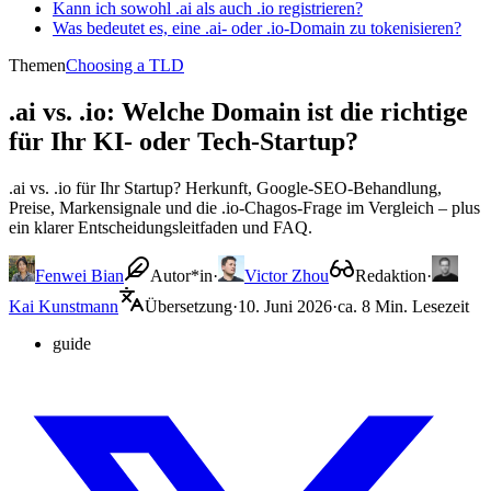
Kann ich sowohl .ai als auch .io registrieren?
Was bedeutet es, eine .ai- oder .io-Domain zu tokenisieren?
Themen
Choosing a TLD
.ai vs. .io: Welche Domain ist die richtige
für Ihr KI- oder Tech-Startup?
.ai vs. .io für Ihr Startup? Herkunft, Google-SEO-Behandlung,
Preise, Markensignale und die .io-Chagos-Frage im Vergleich – plus
ein klarer Entscheidungsleitfaden und FAQ.
Fenwei Bian
Autor*in
·
Victor Zhou
Redaktion
·
Kai Kunstmann
Übersetzung
·
10. Juni 2026
·
ca. 8 Min. Lesezeit
guide