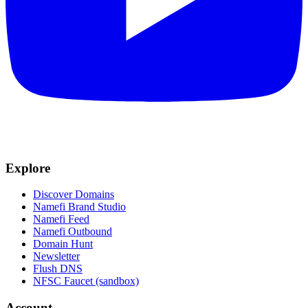
Explore
Discover Domains
Namefi Brand Studio
Namefi Feed
Namefi Outbound
Domain Hunt
Newsletter
Flush DNS
NFSC Faucet (sandbox)
Account