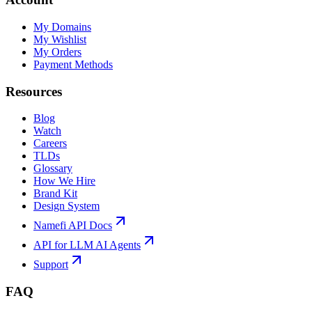
My Domains
My Wishlist
My Orders
Payment Methods
Resources
Blog
Watch
Careers
TLDs
Glossary
How We Hire
Brand Kit
Design System
Namefi API Docs
API for LLM AI Agents
Support
FAQ