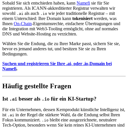
Sobald Sie sich entschieden haben, kann
Namefi
sie für Sie
registrieren. Als ICANN-akkreditierter Registrar verwalten wir
sowohl
als auch
wie jeder traditionelle Registrar – mit
.ai
.io
einem Unterschied: Ihre Domain kann
tokenisiert
werden, was
Ihnen
On-Chain
-Eigentumsrechte, einfachere Übertragungen und
die Integration mit Web3-Tooling ermöglicht, ohne auf normales
DNS und Website-Hosting zu verzichten.
Wählen Sie die Endung, die zu Ihrer Marke passt, sichern Sie sie,
bevor es jemand anderes tut, und besitzen Sie sie zu Ihren
Bedingungen.
Suchen und registrieren Sie Ihre .ai- oder .io-Domain bei
Namefi
.
Häufig gestellte Fragen
Ist
besser als
für ein KI-Startup?
.ai
.io
Für ein Unternehmen, dessen Kernprodukt künstliche Intelligenz ist,
ist
in der Regel die stärkere Wahl, da die Endung selbst Ihren
.ai
Fokus kommuniziert.
bleibt eine ausgezeichnete, neutralere
.io
Tech-Option, besonders wenn Sie kein reines KI-Unternehmen sind