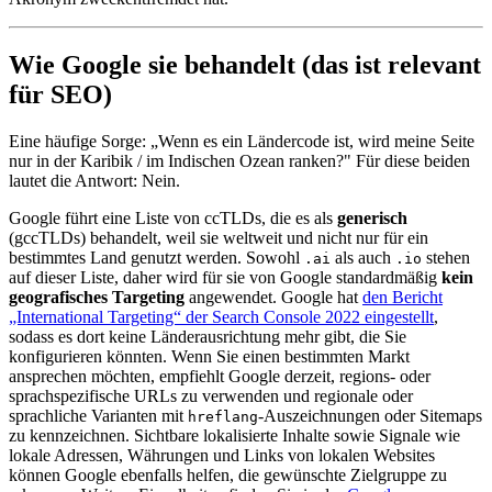
Wie Google sie behandelt (das ist relevant
für SEO)
Eine häufige Sorge: „Wenn es ein Ländercode ist, wird meine Seite
nur in der Karibik / im Indischen Ozean ranken?" Für diese beiden
lautet die Antwort: Nein.
Google führt eine Liste von ccTLDs, die es als
generisch
(gccTLDs) behandelt, weil sie weltweit und nicht nur für ein
bestimmtes Land genutzt werden. Sowohl
als auch
stehen
.ai
.io
auf dieser Liste, daher wird für sie von Google standardmäßig
kein
geografisches Targeting
angewendet. Google hat
den Bericht
„International Targeting“ der Search Console 2022 eingestellt
,
sodass es dort keine Länderausrichtung mehr gibt, die Sie
konfigurieren könnten. Wenn Sie einen bestimmten Markt
ansprechen möchten, empfiehlt Google derzeit, regions- oder
sprachspezifische URLs zu verwenden und regionale oder
sprachliche Varianten mit
-Auszeichnungen oder Sitemaps
hreflang
zu kennzeichnen. Sichtbare lokalisierte Inhalte sowie Signale wie
lokale Adressen, Währungen und Links von lokalen Websites
können Google ebenfalls helfen, die gewünschte Zielgruppe zu