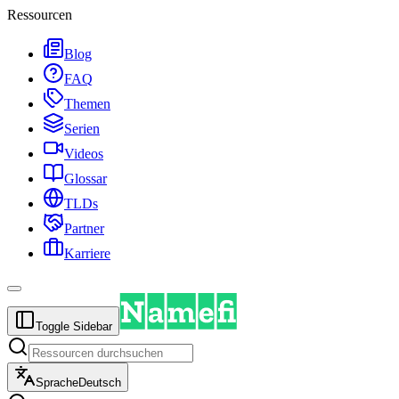
Ressourcen
Blog
FAQ
Themen
Serien
Videos
Glossar
TLDs
Partner
Karriere
Toggle Sidebar
Sprache
Deutsch