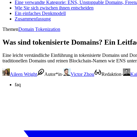
Eine verwandte Kategorie: ENS, Unstoppable Domains, Fre
Wie Sie sich zwischen ihnen entscheiden
Ein einfaches Denkmodell
Zusammenfassung
Themen
Domain Tokenization
Was sind tokenisierte Domains? Ein Leitf
Eine leicht verständliche Einführung in tokenisierte Domains und Dom
traditionellen Domains und reinen Blockchain-Namen wie ENS unters
Aileen Wright
Autor*in
·
Victor Zhou
Redaktion
·
Ka
faq