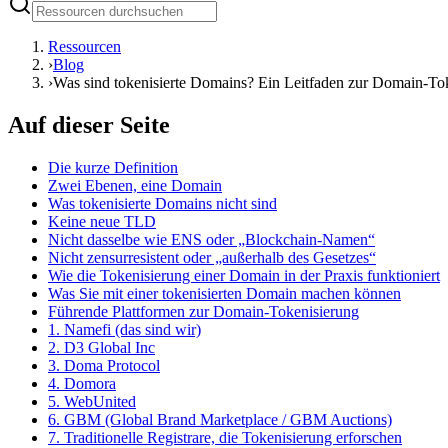
Ressourcen
›
Blog
›
Was sind tokenisierte Domains? Ein Leitfaden zur Domain-To
Auf dieser Seite
Die kurze Definition
Zwei Ebenen, eine Domain
Was tokenisierte Domains nicht sind
Keine neue TLD
Nicht dasselbe wie ENS oder „Blockchain-Namen“
Nicht zensurresistent oder „außerhalb des Gesetzes“
Wie die Tokenisierung einer Domain in der Praxis funktioniert
Was Sie mit einer tokenisierten Domain machen können
Führende Plattformen zur Domain-Tokenisierung
1. Namefi (das sind wir)
2. D3 Global Inc
3. Doma Protocol
4. Domora
5. WebUnited
6. GBM (Global Brand Marketplace / GBM Auctions)
7. Traditionelle Registrare, die Tokenisierung erforschen