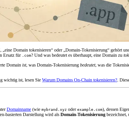
, „eine Domain tokenisieren“ oder „Domain-Tokenisierung“ gehört und si
n Ersatz für
? Und was bedeutet es überhaupt, eine Domain zu
tok
.com
ierte Domain
ist
, was Domain-Tokenisierung
bedeutet
, was die Tokenis
 wichtig ist, lesen Sie
Warum Domains On-Chain tokenisieren?
. Dies
nter
Domainname
(wie
oder
), dessen Eige
mybrand.xyz
example.com
ken-basierten Darstellung wird als
Domain-Tokenisierung
bezeichnet, 