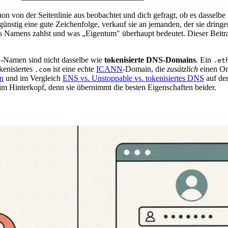
n von der Seitenlinie aus beobachtet und dich gefragt, ob es dasselbe S
nstig eine gute Zeichenfolge, verkauf sie an jemanden, der sie dringen
s Namens zahlst und was „Eigentum" überhaupt bedeutet. Dieser Beitra
-Namen sind nicht dasselbe wie
tokenisierte DNS-Domains
. Ein
h
.et
kenisiertes
ist eine echte
ICANN
-Domain, die
zusätzlich
einen On-
.com
n
und im Vergleich
ENS vs. Unstoppable vs. tokenisiertes DNS
auf den
m Hinterkopf, denn sie übernimmt die besten Eigenschaften beider.