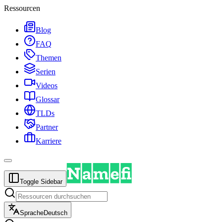
Ressourcen
Blog
FAQ
Themen
Serien
Videos
Glossar
TLDs
Partner
Karriere
Toggle Sidebar
Sprache
Deutsch