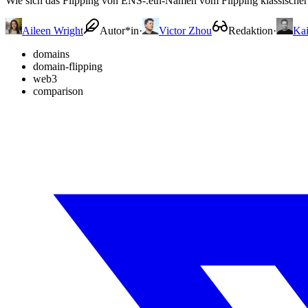
Wie sich das Flipping von ENS-.eth-Namen vom Flipping klassischer 
Aileen Wright
Autor*in
·
Victor Zhou
Redaktion
·
Ka
domains
domain-flipping
web3
comparison