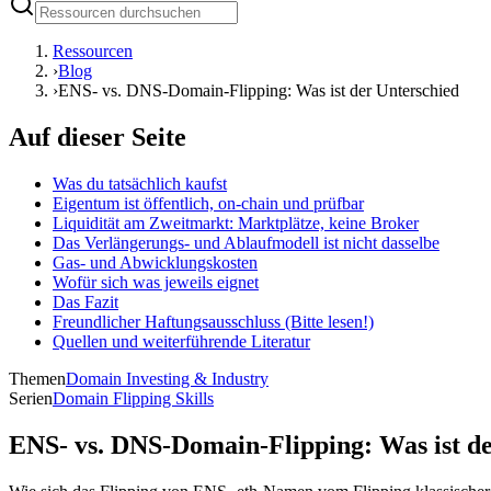
Ressourcen
›
Blog
›
ENS- vs. DNS-Domain-Flipping: Was ist der Unterschied
Auf dieser Seite
Was du tatsächlich kaufst
Eigentum ist öffentlich, on-chain und prüfbar
Liquidität am Zweitmarkt: Marktplätze, keine Broker
Das Verlängerungs- und Ablaufmodell ist nicht dasselbe
Gas- und Abwicklungskosten
Wofür sich was jeweils eignet
Das Fazit
Freundlicher Haftungsausschluss (Bitte lesen!)
Quellen und weiterführende Literatur
Themen
Domain Investing & Industry
Serien
Domain Flipping Skills
ENS- vs. DNS-Domain-Flipping: Was ist de