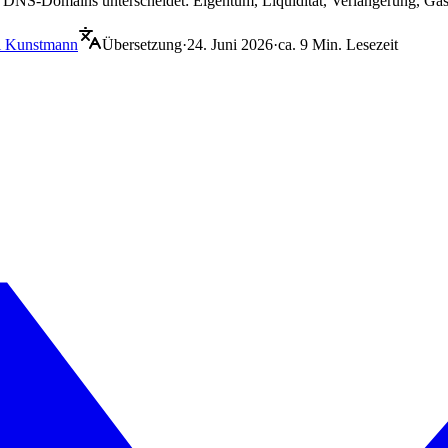
DNS-Domains unterscheidet: Eigentum, Liquidität, Verlängerung, Gas 
i Kunstmann
Übersetzung
·
24. Juni 2026
·
ca. 9 Min. Lesezeit