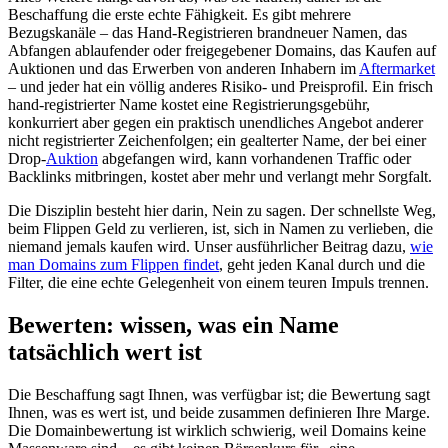
Beschaffung die erste echte Fähigkeit. Es gibt mehrere
Bezugskanäle – das Hand-Registrieren brandneuer Namen, das
Abfangen ablaufender oder freigegebener Domains, das Kaufen auf
Auktionen und das Erwerben von anderen Inhabern im
Aftermarket
– und jeder hat ein völlig anderes Risiko- und Preisprofil. Ein frisch
hand-registrierter Name kostet eine Registrierungsgebühr,
konkurriert aber gegen ein praktisch unendliches Angebot anderer
nicht registrierter Zeichenfolgen; ein gealterter Name, der bei einer
Drop-
Auktion
abgefangen wird, kann vorhandenen Traffic oder
Backlinks mitbringen, kostet aber mehr und verlangt mehr Sorgfalt.
Die Disziplin besteht hier darin, Nein zu sagen. Der schnellste Weg,
beim Flippen Geld zu verlieren, ist, sich in Namen zu verlieben, die
niemand jemals kaufen wird. Unser ausführlicher Beitrag dazu,
wie
man Domains zum Flippen findet
, geht jeden Kanal durch und die
Filter, die eine echte Gelegenheit von einem teuren Impuls trennen.
Bewerten: wissen, was ein Name
tatsächlich wert ist
Die Beschaffung sagt Ihnen, was verfügbar ist; die Bewertung sagt
Ihnen, was es wert ist, und beide zusammen definieren Ihre Marge.
Die Domainbewertung ist wirklich schwierig, weil Domains keine