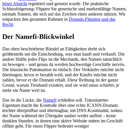
böser Absicht
registriert und genutzt wurde. Die praktische
Schlussfolgerung: Flippen Sie generische und markenfähige Namen,
niemals Namen, die sich auf das Zeichen eines anderen stützen. Wir
entpacken den gesamten Rahmen in
Domain-Flipping und das
Recht
.
Der Namefi-Blickwinkel
Das oben beschriebene Bündel an Fähigkeiten dreht sich
größtenteils um die Entscheidung,
was
man kauft und verkauft. Die
andere Hälfte jedes Flips ist die Mechanik, den Namen tatsächlich
zu bewegen – und genau da werden hochwertige Geschäfte nervös.
Die klassische Pattsituation ist einfach: Der Verkäufer möchte nicht
übertragen, bevor er bezahlt wird, und der Käufer möchte nicht
zahlen, bevor er die Domain erhält. Diese Reibung ist der ganze
Grund, warum Treuhand existiert, und sie wird umso schärfer, je
mehr ein Name wert ist.
Das ist die Lücke, die
Namefi
schließen soll. Tokenisiertes
Eigentum macht die Kontrolle über eine echte ICANN-Domain
leichter überprüfbar und übertragbar, mit DNS-Kontinuität, sodass
der Name während der Übergabe sauber weiter auflöst – keine
dunklen Stunden, in denen eine aktive Website mitten im Geschäft
offline geht. Für einen Flipper bedeutet weniger