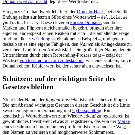
Domain wertvoll macht
, legt diese Werttreiber dar.
Ein ganzes Teilhandwerk lebt hier: der
Domain-Hack
, bei dem die
Endung selbst zur letzten Silbe eines Wortes wird –
,
del.icio.us
,
. Diese cleveren
kurzen Domains
sind bei
youtu.be
bit.ly
Marken und Flippern gleichermaßen begehrt, bringen aber ihre
eigenen länderspezifischen Risiken mit sich – die anhaltende Frage
rund um die
-Endung
ist ein aktuelles Beispiel –, und genau
.io
deshalb ist es eine eigene Fähigkeit, den
Namen
als Anlageklasse zu
verstehen. Und für den Aufwärtsfall – ein großartiger Name, der ein
Unternehmen durch einen Rebranding-Prozess trägt – zeigt der
Wechsel
von teslamotors.com zu tesla.com
, was eine saubere, kurze
Domain einem Käufer wert ist, der seiner alten entwachsen ist.
Schützen: auf der richtigen Seite des
Gesetzes bleiben
Nicht jeder Name, der
flippbar aussieht
, ist auch sicher zu flippen.
Die mit Abstand wichtigste Grenze in diesem Geschäft ist die Linie
zwischen legitimem Domaining und
Cybersquatting
. Ein
generisches Wörterbuchwort zum Wiederverkauf zu registrieren ist
gewöhnliches Investieren; etwas zu registrieren, das von der
Marke
eines bestimmten Unternehmens profitiert, ist der schnellste Weg,
den Namen zu verlieren und möglicherweise Schlimmeres.