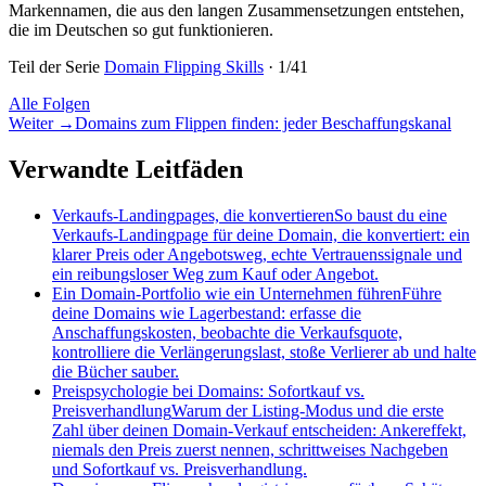
Markennamen, die aus den langen Zusammensetzungen entstehen,
die im Deutschen so gut funktionieren.
Teil der Serie
Domain Flipping Skills
·
1
/
41
Alle Folgen
Weiter
→
Domains zum Flippen finden: jeder Beschaffungskanal
Verwandte Leitfäden
Verkaufs-Landingpages, die konvertieren
So baust du eine
Verkaufs-Landingpage für deine Domain, die konvertiert: ein
klarer Preis oder Angebotsweg, echte Vertrauenssignale und
ein reibungsloser Weg zum Kauf oder Angebot.
Ein Domain-Portfolio wie ein Unternehmen führen
Führe
deine Domains wie Lagerbestand: erfasse die
Anschaffungskosten, beobachte die Verkaufsquote,
kontrolliere die Verlängerungslast, stoße Verlierer ab und halte
die Bücher sauber.
Preispsychologie bei Domains: Sofortkauf vs.
Preisverhandlung
Warum der Listing-Modus und die erste
Zahl über deinen Domain-Verkauf entscheiden: Ankereffekt,
niemals den Preis zuerst nennen, schrittweises Nachgeben
und Sofortkauf vs. Preisverhandlung.