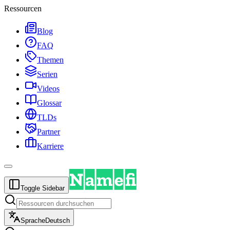
Ressourcen
Blog
FAQ
Themen
Serien
Videos
Glossar
TLDs
Partner
Karriere
Toggle Sidebar
Sprache
Deutsch