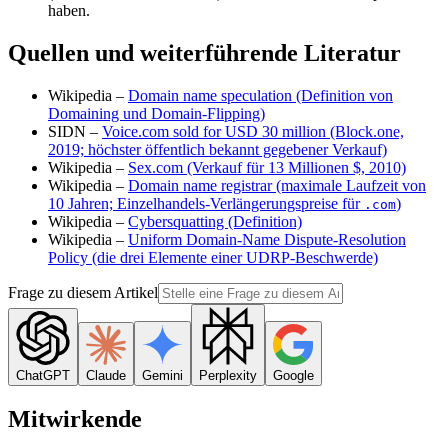
haben.
Quellen und weiterführende Literatur
Wikipedia –
Domain name speculation (Definition von
Domaining und Domain-Flipping)
SIDN –
Voice.com sold for USD 30 million (Block.one,
2019; höchster öffentlich bekannt gegebener Verkauf)
Wikipedia –
Sex.com (Verkauf für 13 Millionen $, 2010)
Wikipedia –
Domain name registrar (maximale Laufzeit von
10 Jahren; Einzelhandels-Verlängerungspreise für
)
.com
Wikipedia –
Cybersquatting (Definition)
Wikipedia –
Uniform Domain-Name Dispute-Resolution
Policy (die drei Elemente einer UDRP-Beschwerde)
Frage zu diesem Artikel
ChatGPT
Claude
Gemini
Perplexity
Google
Mitwirkende