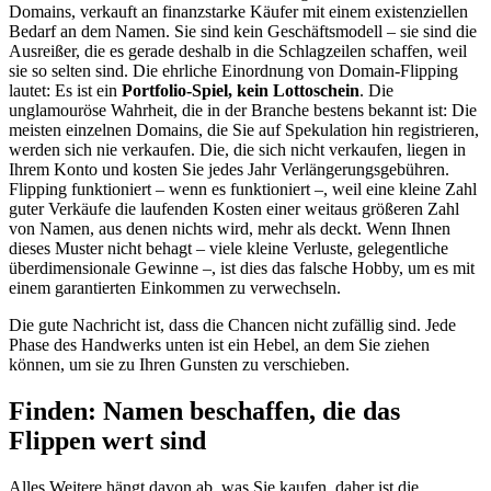
Domains, verkauft an finanzstarke Käufer mit einem existenziellen
Bedarf an dem Namen. Sie sind kein Geschäftsmodell – sie sind die
Ausreißer, die es gerade deshalb in die Schlagzeilen schaffen, weil
sie so selten sind. Die ehrliche Einordnung von Domain-Flipping
lautet: Es ist ein
Portfolio-Spiel, kein Lottoschein
. Die
unglamouröse Wahrheit, die in der Branche bestens bekannt ist: Die
meisten einzelnen Domains, die Sie auf Spekulation hin registrieren,
werden sich nie verkaufen. Die, die sich nicht verkaufen, liegen in
Ihrem Konto und kosten Sie jedes Jahr Verlängerungsgebühren.
Flipping funktioniert – wenn es funktioniert –, weil eine kleine Zahl
guter Verkäufe die laufenden Kosten einer weitaus größeren Zahl
von Namen, aus denen nichts wird, mehr als deckt. Wenn Ihnen
dieses Muster nicht behagt – viele kleine Verluste, gelegentliche
überdimensionale Gewinne –, ist dies das falsche Hobby, um es mit
einem garantierten Einkommen zu verwechseln.
Die gute Nachricht ist, dass die Chancen nicht zufällig sind. Jede
Phase des Handwerks unten ist ein Hebel, an dem Sie ziehen
können, um sie zu Ihren Gunsten zu verschieben.
Finden: Namen beschaffen, die das
Flippen wert sind
Alles Weitere hängt davon ab, was Sie kaufen, daher ist die