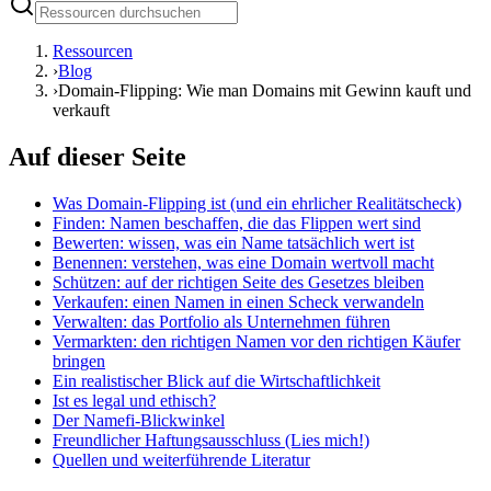
Ressourcen
›
Blog
›
Domain-Flipping: Wie man Domains mit Gewinn kauft und
verkauft
Auf dieser Seite
Was Domain-Flipping ist (und ein ehrlicher Realitätscheck)
Finden: Namen beschaffen, die das Flippen wert sind
Bewerten: wissen, was ein Name tatsächlich wert ist
Benennen: verstehen, was eine Domain wertvoll macht
Schützen: auf der richtigen Seite des Gesetzes bleiben
Verkaufen: einen Namen in einen Scheck verwandeln
Verwalten: das Portfolio als Unternehmen führen
Vermarkten: den richtigen Namen vor den richtigen Käufer
bringen
Ein realistischer Blick auf die Wirtschaftlichkeit
Ist es legal und ethisch?
Der Namefi-Blickwinkel
Freundlicher Haftungsausschluss (Lies mich!)
Quellen und weiterführende Literatur