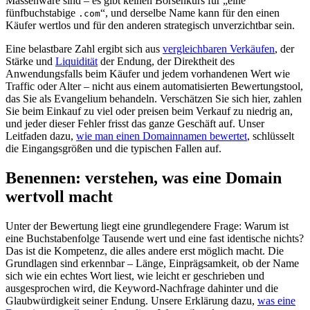
Massenware sind – es gibt keinen Börsenkurs für „eine
fünfbuchstabige
“, und derselbe Name kann für den einen
.com
Käufer wertlos und für den anderen strategisch unverzichtbar sein.
Eine belastbare Zahl ergibt sich aus
vergleichbaren Verkäufen
, der
Stärke und
Liquidität
der Endung, der Direktheit des
Anwendungsfalls beim Käufer und jedem vorhandenen Wert wie
Traffic oder Alter – nicht aus einem automatisierten Bewertungstool,
das Sie als Evangelium behandeln. Verschätzen Sie sich hier, zahlen
Sie beim Einkauf zu viel oder preisen beim Verkauf zu niedrig an,
und jeder dieser Fehler frisst das ganze Geschäft auf. Unser
Leitfaden dazu,
wie man einen Domainnamen bewertet
, schlüsselt
die Eingangsgrößen und die typischen Fallen auf.
Benennen: verstehen, was eine Domain
wertvoll macht
Unter der Bewertung liegt eine grundlegendere Frage: Warum ist
eine Buchstabenfolge Tausende wert und eine fast identische nichts?
Das ist die Kompetenz, die alles andere erst möglich macht. Die
Grundlagen sind erkennbar – Länge, Einprägsamkeit, ob der Name
sich wie ein echtes Wort liest, wie leicht er geschrieben und
ausgesprochen wird, die Keyword-Nachfrage dahinter und die
Glaubwürdigkeit seiner Endung. Unsere Erklärung dazu,
was eine