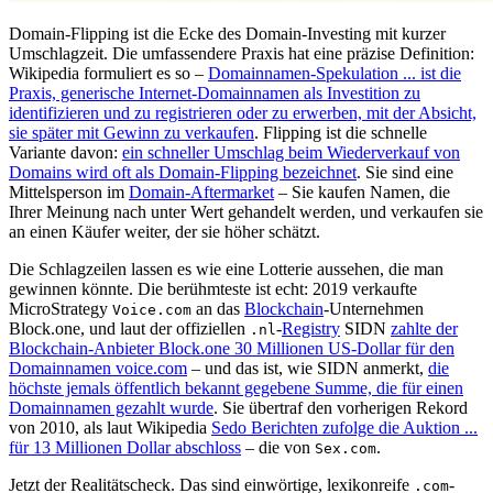
Domain-Flipping ist die Ecke des Domain-Investing mit kurzer
Umschlagzeit. Die umfassendere Praxis hat eine präzise Definition:
Wikipedia formuliert es so –
Domainnamen-Spekulation ... ist die
Praxis, generische Internet-Domainnamen als Investition zu
identifizieren und zu registrieren oder zu erwerben, mit der Absicht,
sie später mit Gewinn zu verkaufen
. Flipping ist die schnelle
Variante davon:
ein schneller Umschlag beim Wiederverkauf von
Domains wird oft als Domain-Flipping bezeichnet
. Sie sind eine
Mittelsperson im
Domain-Aftermarket
– Sie kaufen Namen, die
Ihrer Meinung nach unter Wert gehandelt werden, und verkaufen sie
an einen Käufer weiter, der sie höher schätzt.
Die Schlagzeilen lassen es wie eine Lotterie aussehen, die man
gewinnen könnte. Die berühmteste ist echt: 2019 verkaufte
MicroStrategy
an das
Blockchain
-Unternehmen
Voice.com
Block.one, und laut der offiziellen
-
Registry
SIDN
zahlte der
.nl
Blockchain-Anbieter Block.one 30 Millionen US-Dollar für den
Domainnamen voice.com
– und das ist, wie SIDN anmerkt,
die
höchste jemals öffentlich bekannt gegebene Summe, die für einen
Domainnamen gezahlt wurde
. Sie übertraf den vorherigen Rekord
von 2010, als laut Wikipedia
Sedo Berichten zufolge die Auktion ...
für 13 Millionen Dollar abschloss
– die von
.
Sex.com
Jetzt der Realitätscheck. Das sind einwörtige, lexikonreife
-
.com