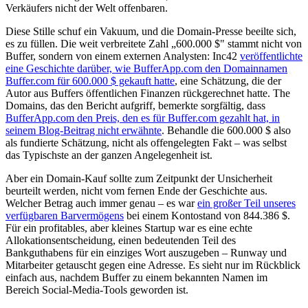
Verkäufers nicht der Welt offenbaren.
Diese Stille schuf ein Vakuum, und die Domain-Presse beeilte sich,
es zu füllen. Die weit verbreitete Zahl „600.000 $" stammt nicht von
Buffer, sondern von einem externen Analysten: Inc42
veröffentlichte
eine Geschichte darüber, wie BufferApp.com den Domainnamen
Buffer.com für 600.000 $ gekauft hatte
, eine Schätzung, die der
Autor aus Buffers öffentlichen Finanzen rückgerechnet hatte. The
Domains, das den Bericht aufgriff, bemerkte sorgfältig, dass
BufferApp.com den Preis, den es für Buffer.com gezahlt hat, in
seinem Blog-Beitrag nicht erwähnte
. Behandle die 600.000 $ also
als fundierte Schätzung, nicht als offengelegten Fakt – was selbst
das Typischste an der ganzen Angelegenheit ist.
Aber ein Domain-Kauf sollte zum Zeitpunkt der Unsicherheit
beurteilt werden, nicht vom fernen Ende der Geschichte aus.
Welcher Betrag auch immer genau – es war
ein großer Teil unseres
verfügbaren Barvermögens
bei einem Kontostand von 844.386 $.
Für ein profitables, aber kleines Startup war es eine echte
Allokationsentscheidung, einen bedeutenden Teil des
Bankguthabens für ein einziges Wort auszugeben – Runway und
Mitarbeiter getauscht gegen eine Adresse. Es sieht nur im Rückblick
einfach aus, nachdem Buffer zu einem bekannten Namen im
Bereich Social-Media-Tools geworden ist.