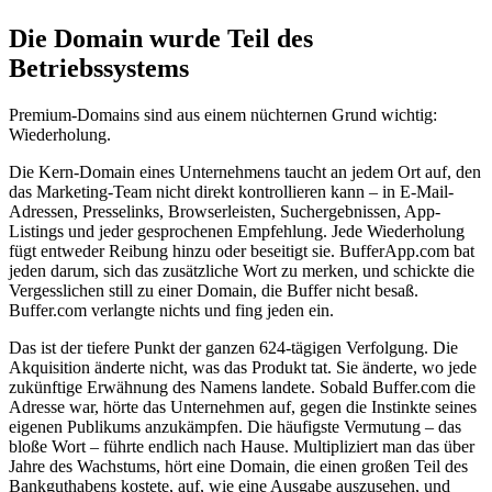
Die Domain wurde Teil des
Betriebssystems
Premium-Domains sind aus einem nüchternen Grund wichtig:
Wiederholung.
Die Kern-Domain eines Unternehmens taucht an jedem Ort auf, den
das Marketing-Team nicht direkt kontrollieren kann – in E-Mail-
Adressen, Presselinks, Browserleisten, Suchergebnissen, App-
Listings und jeder gesprochenen Empfehlung. Jede Wiederholung
fügt entweder Reibung hinzu oder beseitigt sie. BufferApp.com bat
jeden darum, sich das zusätzliche Wort zu merken, und schickte die
Vergesslichen still zu einer Domain, die Buffer nicht besaß.
Buffer.com verlangte nichts und fing jeden ein.
Das ist der tiefere Punkt der ganzen 624-tägigen Verfolgung. Die
Akquisition änderte nicht, was das Produkt tat. Sie änderte, wo jede
zukünftige Erwähnung des Namens landete. Sobald Buffer.com die
Adresse war, hörte das Unternehmen auf, gegen die Instinkte seines
eigenen Publikums anzukämpfen. Die häufigste Vermutung – das
bloße Wort – führte endlich nach Hause. Multipliziert man das über
Jahre des Wachstums, hört eine Domain, die einen großen Teil des
Bankguthabens kostete, auf, wie eine Ausgabe auszusehen, und