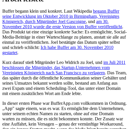
Buffer begann klein und konkret. Laut Wikipedia
begann Buffer
seine Entwicklung im Oktober 2010 in Birmingham, Vereinigtes
Königreich, durch Mitgründer Joel Gascoigne
, und
am 30.
November 2010 wurde die erste Version von Buffer veröffentlicht
.
Das Produkt tat eine einzige konkrete Sache: Es ermöglichte, Social-
Media-Beiträge in einer Warteschlange zu planen, anstatt sie alle auf
einmal zu veröffentlichen. Joel bestätigte das Datum später selbst
und schrieb schlicht:
Ich habe Buffer am 30. November 2010
gestartet
.
Kurz darauf stieß Mitgründer Leo Widrich zu Joel, und
im Juli 2011
beschlossen die Mitgründer, das Startup-Unternehmen vom
Vereinigten Königreich nach San Francisco zu verlagern
. Das Team,
das später durch die öffentliche Kommunikation seiner Gehälter und
seines Umsatzes bekannt werden sollte, bestand am Anfang aus
zwei Expats und einem Scheduling-Tool, das unter einer Domain
mit einem zusätzlichen Wort am Ende lebte.
In dieser ersten Phase war BufferApp.com vollkommen in Ordnung.
„App" sagte einem, was es war. Es ermöglichte dem Unternehmen,
unter seinem echten Namen zu starten, ohne auf eine Domain
warten zu müssen, die es nicht bekommen konnte. Der Zusatz war
eine Auffahrt, kein Versagen – genau der vernünftige Workaround,