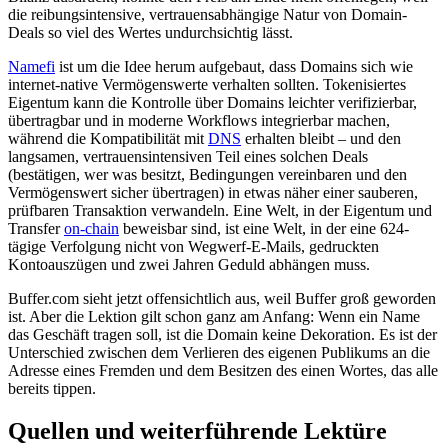
die reibungsintensive, vertrauensabhängige Natur von Domain-
Deals so viel des Wertes undurchsichtig lässt.
Namefi
ist um die Idee herum aufgebaut, dass Domains sich wie
internet-native Vermögenswerte verhalten sollten. Tokenisiertes
Eigentum kann die Kontrolle über Domains leichter verifizierbar,
übertragbar und in moderne Workflows integrierbar machen,
während die Kompatibilität mit
DNS
erhalten bleibt – und den
langsamen, vertrauensintensiven Teil eines solchen Deals
(bestätigen, wer was besitzt, Bedingungen vereinbaren und den
Vermögenswert sicher übertragen) in etwas näher einer sauberen,
prüfbaren Transaktion verwandeln. Eine Welt, in der Eigentum und
Transfer
on-chain
beweisbar sind, ist eine Welt, in der eine 624-
tägige Verfolgung nicht von Wegwerf-E-Mails, gedruckten
Kontoauszügen und zwei Jahren Geduld abhängen muss.
Buffer.com sieht jetzt offensichtlich aus, weil Buffer groß geworden
ist. Aber die Lektion gilt schon ganz am Anfang: Wenn ein Name
das Geschäft tragen soll, ist die Domain keine Dekoration. Es ist der
Unterschied zwischen dem Verlieren des eigenen Publikums an die
Adresse eines Fremden und dem Besitzen des einen Wortes, das alle
bereits tippen.
Quellen und weiterführende Lektüre