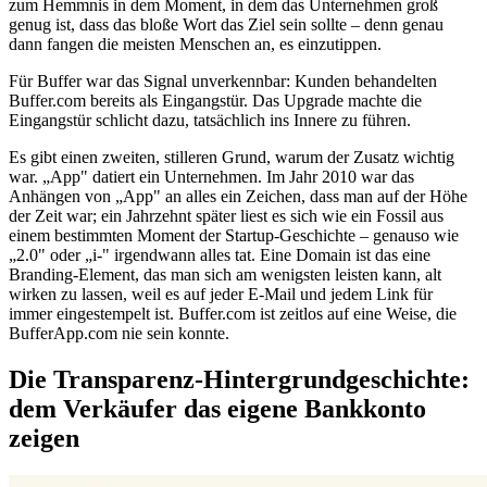
zum Hemmnis in dem Moment, in dem das Unternehmen groß
genug ist, dass das bloße Wort das Ziel sein sollte – denn genau
dann fangen die meisten Menschen an, es einzutippen.
Für Buffer war das Signal unverkennbar: Kunden behandelten
Buffer.com bereits als Eingangstür. Das Upgrade machte die
Eingangstür schlicht dazu, tatsächlich ins Innere zu führen.
Es gibt einen zweiten, stilleren Grund, warum der Zusatz wichtig
war. „App" datiert ein Unternehmen. Im Jahr 2010 war das
Anhängen von „App" an alles ein Zeichen, dass man auf der Höhe
der Zeit war; ein Jahrzehnt später liest es sich wie ein Fossil aus
einem bestimmten Moment der Startup-Geschichte – genauso wie
„2.0" oder „i-" irgendwann alles tat. Eine Domain ist das eine
Branding-Element, das man sich am wenigsten leisten kann, alt
wirken zu lassen, weil es auf jeder E-Mail und jedem Link für
immer eingestempelt ist. Buffer.com ist zeitlos auf eine Weise, die
BufferApp.com nie sein konnte.
Die Transparenz-Hintergrundgeschichte:
dem Verkäufer das eigene Bankkonto
zeigen