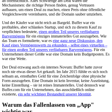
an offensichtlich. Alles Schwierige am Deal waren die
Mechanismen: die richtige Person finden, genug Vertrauen
aufbauen, um einen Deal zu machen, einen Preis ohne öffentliche
Vergleichswerte vereinbaren, und die Domain sauber umziehen.
Und der Käufer war nicht reich an Bargeld. Buffer war ein
profitables, aber schlankes Startup, und sich zu diesem Kauf zu
verpflichten bedeutete,
einen großen Teil unseres verfügbaren
Barvermögens
für ein einziges immaterielles Gut auszugeben. Wie
das Team es formulierte, war es
eine ganz neue Diskussion, den
Kauf eines Vermögenswerts zu erkunden – selbst eines virtuellen –
für einen großen Teil unseres verfügbaren Barvermögens
. Für ein
Unternehmen dieser Größe war eine Domain kein Budgetposten. Es
war eine Wette.
Der Deal erzwang auch ein internes Novum: Buffer hatte zuvor
noch nie etwas dieser Art gekauft. Im Jahr 2015 fühlte es sich noch
seltsam an, ernsthaftes Geld für eine Zeichenfolge ohne physische
Form auszugeben. Eine Domain ist kein Inventar, keine Ausrüstung,
keine Einstellung – sie ist reines Immaterielles. Und dennoch war
Buffer.com für ein Unternehmen, das ausschließlich online
existierte,
ein sehr wichtiger Bestandteil unserer Identität
.
Warum das Fallenlassen von „App"
wichtig war