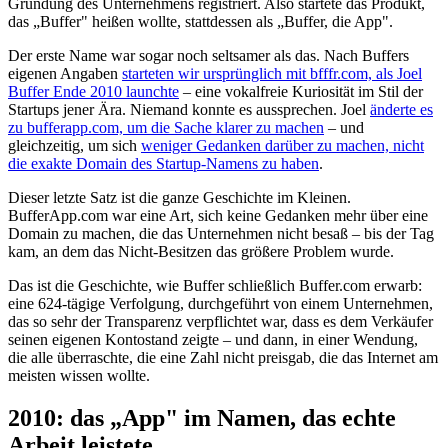
Gründung des Unternehmens registriert. Also startete das Produkt,
das „Buffer" heißen wollte, stattdessen als „Buffer, die App".
Der erste Name war sogar noch seltsamer als das. Nach Buffers
eigenen Angaben
starteten wir ursprünglich mit bfffr.com, als Joel
Buffer Ende 2010 launchte
– eine vokalfreie Kuriosität im Stil der
Startups jener Ära. Niemand konnte es aussprechen. Joel
änderte es
zu bufferapp.com, um die Sache klarer zu machen
– und
gleichzeitig, um sich
weniger Gedanken darüber zu machen, nicht
die exakte Domain des Startup-Namens zu haben
.
Dieser letzte Satz ist die ganze Geschichte im Kleinen.
BufferApp.com war eine Art, sich keine Gedanken mehr über eine
Domain zu machen, die das Unternehmen nicht besaß – bis der Tag
kam, an dem das Nicht-Besitzen das größere Problem wurde.
Das ist die Geschichte, wie Buffer schließlich Buffer.com erwarb:
eine 624-tägige Verfolgung, durchgeführt von einem Unternehmen,
das so sehr der Transparenz verpflichtet war, dass es dem Verkäufer
seinen eigenen Kontostand zeigte – und dann, in einer Wendung,
die alle überraschte, die eine Zahl nicht preisgab, die das Internet am
meisten wissen wollte.
2010: das „App" im Namen, das echte
Arbeit leistete