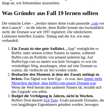
fängt an, wie Infrastruktur auszusehen.
Was Gründer aus Fall 19 lernen sollten
Die einfache Lehre – „besitze immer deine exakt passende
.com
vor
dem Launch" – ist die falsche, denn Buffer konnte das buchstäblich
nicht; die Domain war seit 1997 registriert. Die nützlicheren
Lektionen betreffen Zusätze, Timing und die Art, wie man
verhandelt:
Ein Zusatz ist eine gute Auffahrt.
„App" ermöglichte es
Buffer, unter seinem echten Namen zu starten, während
Buffer.com im Portfolio von jemand anderem lag. Auf
BufferApp.com zu starten war kein Versagen; es war ein
vernünftiger Weg, anzufangen, ohne auf eine Domain zu
warten, die vielleicht nie frei werden würde.
Beobachte den Moment, in dem der Zusatz anfängt zu
lecken.
Das Signal war kein Ego – es war, dass
immer mehr
Menschen dachten, dass buffer.com unsere Domain war
.
Wenn die Welt bereits den sauberen Namen rät, bezahlt sich
das Upgrade von selbst.
Budget die Verfolgung in Jahren, nicht in Wochen.
Buffers Deal dauerte
624 Tage
. Exakt passende Domains, die
von langjährigen Eigentümern gehalten werden, bewegen