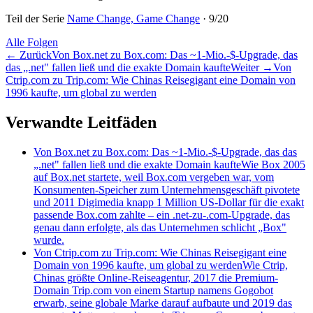
Teil der Serie
Name Change, Game Change
·
9
/
20
Alle Folgen
←
Zurück
Von Box.net zu Box.com: Das ~1-Mio.-$-Upgrade, das
das „.net" fallen ließ und die exakte Domain kaufte
Weiter
→
Von
Ctrip.com zu Trip.com: Wie Chinas Reisegigant eine Domain von
1996 kaufte, um global zu werden
Verwandte Leitfäden
Von Box.net zu Box.com: Das ~1-Mio.-$-Upgrade, das das
„.net" fallen ließ und die exakte Domain kaufte
Wie Box 2005
auf Box.net startete, weil Box.com vergeben war, vom
Konsumenten-Speicher zum Unternehmensgeschäft pivotete
und 2011 Digimedia knapp 1 Million US-Dollar für die exakt
passende Box.com zahlte – ein .net-zu-.com-Upgrade, das
genau dann erfolgte, als das Unternehmen schlicht „Box"
wurde.
Von Ctrip.com zu Trip.com: Wie Chinas Reisegigant eine
Domain von 1996 kaufte, um global zu werden
Wie Ctrip,
Chinas größte Online-Reiseagentur, 2017 die Premium-
Domain Trip.com von einem Startup namens Gogobot
erwarb, seine globale Marke darauf aufbaute und 2019 das