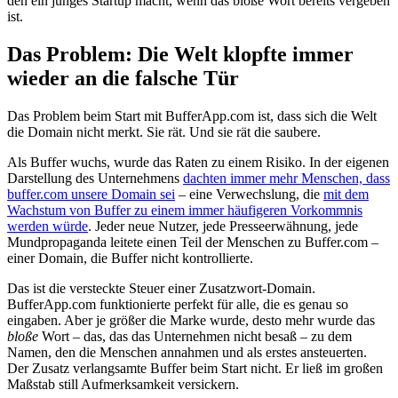
den ein junges Startup macht, wenn das bloße Wort bereits vergeben
ist.
Das Problem: Die Welt klopfte immer
wieder an die falsche Tür
Das Problem beim Start mit BufferApp.com ist, dass sich die Welt
die Domain nicht merkt. Sie rät. Und sie rät die saubere.
Als Buffer wuchs, wurde das Raten zu einem Risiko. In der eigenen
Darstellung des Unternehmens
dachten immer mehr Menschen, dass
buffer.com unsere Domain sei
– eine Verwechslung, die
mit dem
Wachstum von Buffer zu einem immer häufigeren Vorkommnis
werden würde
. Jeder neue Nutzer, jede Presseerwähnung, jede
Mundpropaganda leitete einen Teil der Menschen zu Buffer.com –
einer Domain, die Buffer nicht kontrollierte.
Das ist die versteckte Steuer einer Zusatzwort-Domain.
BufferApp.com funktionierte perfekt für alle, die es genau so
eingaben. Aber je größer die Marke wurde, desto mehr wurde das
bloße
Wort – das, das das Unternehmen nicht besaß – zu dem
Namen, den die Menschen annahmen und als erstes ansteuerten.
Der Zusatz verlangsamte Buffer beim Start nicht. Er ließ im großen
Maßstab still Aufmerksamkeit versickern.