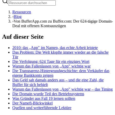
Ressourcen
›
Blog
›
Von BufferApp.com zu Buffer.com: Der 624-tägige Domain-
Deal mit offenen Kontoauszügen
Auf dieser Seite
2010: das „App" im Namen, das echte Arbeit leistete
Das Problem: Die Welt klopfte immer wieder an die falsche
Tür
Die Verfolgung: 624 Tage für ein einziges Wort
Warum das Fallenlassen von „App" wichtig war
Die Transparenz-Hintergrundgeschichte: dem Verkäufer das
eigene Bankkonto zeigen
Das Geld sah damals anders aus – und die eine Zahl, die
Buffer für sich behielt
Warum das Fallenlassen von „App" wichtig war – das Timing
Die Domain wurde Teil des Betriebssystems
Was Gründer aus Fall 19 lernen sollten
Der Namefi-Blickwinkel
Quellen und weiterführende Lektüre