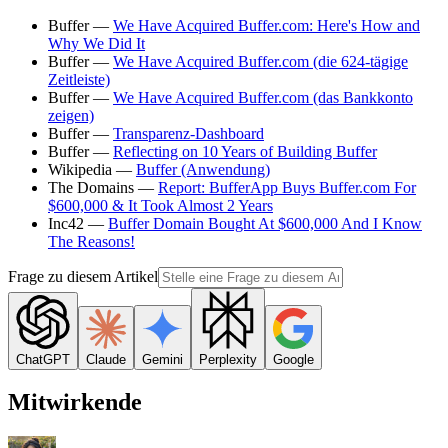
Buffer —
We Have Acquired Buffer.com: Here's How and
Why We Did It
Buffer —
We Have Acquired Buffer.com (die 624-tägige
Zeitleiste)
Buffer —
We Have Acquired Buffer.com (das Bankkonto
zeigen)
Buffer —
Transparenz-Dashboard
Buffer —
Reflecting on 10 Years of Building Buffer
Wikipedia —
Buffer (Anwendung)
The Domains —
Report: BufferApp Buys Buffer.com For
$600,000 & It Took Almost 2 Years
Inc42 —
Buffer Domain Bought At $600,000 And I Know
The Reasons!
Frage zu diesem Artikel
ChatGPT
Claude
Gemini
Perplexity
Google
Mitwirkende