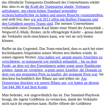
das öffentliche Transparenz-Dashboard des Unternehmens erklärt
klar, dass es an
die Kraft der Transparenz glaubt, Vertrauen
aufzubauen, uns einem hohen Standard gegenüber
rechenschaftspflichtig zu halten und unsere Branche voranzutreiben
,
und stellt fest, dass
wir seit 2013 offen mit Buffers Finanzen und
den Gehältern unseres Teams sind
. Die meisten Unternehmen
verhandeln einen Domain-Kauf hinter einer Wand der Anonymität –
Wegwerf-E-Mails, Broker, nicht offengelegte Käufer – genau damit
der Verkäufer nicht einschätzen kann, wie viel sie sich leisten
können.
Buffer tat das Gegenteil. Das Team entschied, dass es auch bei einer
hochriskanten Akquisition seinen Werten treu bleiben würde. In
seinen eigenen Worten:
Also haben wir, anstatt unsere Absichten zu
verschleiern, so transparent wie möglich gehandelt – bis zu dem
Punkt, an dem wir den Eigentümern später sogar unser Bankkonto
zeigten, damit sie verstehen, warum unser Angebot, die Domain zu
dem von uns genannten Preis zu kaufen, der genannte Preis war
. Sie
druckten buchstäblich ihre Bilanz aus und teilten sie:
Am
Donnerstag druckten wir unsere Bilanz aus; wir hatten an diesem
Tag 844.386 $ auf dem Konto
.
Man bedenke, wie ungewöhnlich das ist. Das Standard-Playbook
besagt, die eigene Geldbörse zu verstecken, damit der Verkäufer
nicht nach ihr einpreisen kann. Buffer öffnete die Geldbörse