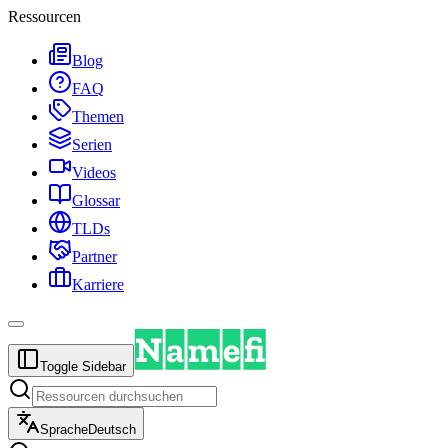
Ressourcen
Blog
FAQ
Themen
Serien
Videos
Glossar
TLDs
Partner
Karriere
Toggle Sidebar
Sprache
Deutsch