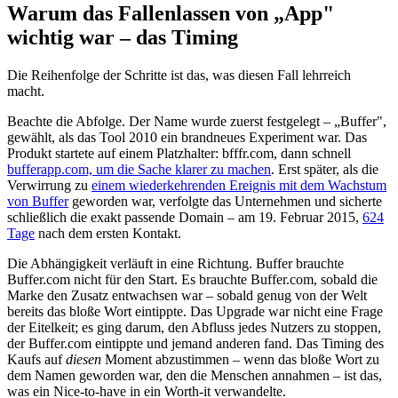
Warum das Fallenlassen von „App"
wichtig war – das Timing
Die Reihenfolge der Schritte ist das, was diesen Fall lehrreich
macht.
Beachte die Abfolge. Der Name wurde zuerst festgelegt – „Buffer",
gewählt, als das Tool 2010 ein brandneues Experiment war. Das
Produkt startete auf einem Platzhalter: bfffr.com, dann schnell
bufferapp.com, um die Sache klarer zu machen
. Erst später, als die
Verwirrung zu
einem wiederkehrenden Ereignis mit dem Wachstum
von Buffer
geworden war, verfolgte das Unternehmen und sicherte
schließlich die exakt passende Domain – am 19. Februar 2015,
624
Tage
nach dem ersten Kontakt.
Die Abhängigkeit verläuft in eine Richtung. Buffer brauchte
Buffer.com nicht für den Start. Es brauchte Buffer.com, sobald die
Marke den Zusatz entwachsen war – sobald genug von der Welt
bereits das bloße Wort eintippte. Das Upgrade war nicht eine Frage
der Eitelkeit; es ging darum, den Abfluss jedes Nutzers zu stoppen,
der Buffer.com eintippte und jemand anderen fand. Das Timing des
Kaufs auf
diesen
Moment abzustimmen – wenn das bloße Wort zu
dem Namen geworden war, den die Menschen annahmen – ist das,
was ein Nice-to-have in ein Worth-it verwandelte.