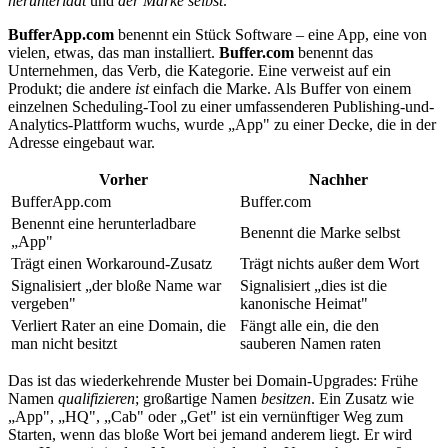
herunterlädt
und
der Marke selbst
.
BufferApp.com
benennt ein Stück Software – eine App, eine von
vielen, etwas, das man installiert.
Buffer.com
benennt das
Unternehmen, das Verb, die Kategorie. Eine verweist auf ein
Produkt; die andere
ist
einfach die Marke. Als Buffer von einem
einzelnen Scheduling-Tool zu einer umfassenderen Publishing-und-
Analytics-Plattform wuchs, wurde „App" zu einer Decke, die in der
Adresse eingebaut war.
Vorher
Nachher
BufferApp.com
Buffer.com
Benennt eine herunterladbare
Benennt die Marke selbst
„App"
Trägt einen Workaround-Zusatz
Trägt nichts außer dem Wort
Signalisiert „der bloße Name war
Signalisiert „dies ist die
vergeben"
kanonische Heimat"
Verliert Rater an eine Domain, die
Fängt alle ein, die den
man nicht besitzt
sauberen Namen raten
Das ist das wiederkehrende Muster bei Domain-Upgrades: Frühe
Namen
qualifizieren
; großartige Namen
besitzen
. Ein Zusatz wie
„App", „HQ", „Cab" oder „Get" ist ein vernünftiger Weg zum
Starten, wenn das bloße Wort bei jemand anderem liegt. Er wird