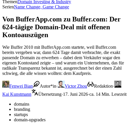
Themen
Domain Investing & Industry
Serien
Name Change, Game Change
Von BufferApp.com zu Buffer.com: Der
624-tägige Domain-Deal mit offenen
Kontoauszügen
Wie Buffer 2010 mit BufferApp.com startete, weil Buffer.com
bereits vergeben war, dann 624 Tage damit verbrachte, die exakt
passende Domain zu erwerben – dabei dem Verkäufer sogar den
eigenen Kontostand zeigte – und warum ein Unternehmen, das für
radikale Transparenz bekannt ist, ausgerechnet bei der einen Zahl
schwieg, die alle wissen wollten: dem Kaufpreis.
Fenwei Bian
Autor*in
·
Victor Zhou
Redaktion
·
Kai Kunstmann
Übersetzung
·
17. Juni 2026
·
ca. 14 Min. Lesezeit
domains
branding
startups
domain-upgrades