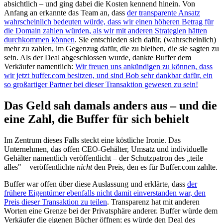
absichtlich – und ging dabei die Kosten kennend hinein. Von
Anfang an erkannte das Team an, dass
der transparente Ansatz
wahrscheinlich bedeuten würde, dass wir einen höheren Betrag für
die Domain zahlen würden, als wir mit anderen Strategien hätten
durchkommen können
. Sie entschieden sich dafür, (wahrscheinlich)
mehr zu zahlen, im Gegenzug dafür, die zu bleiben, die sie sagten zu
sein. Als der Deal abgeschlossen wurde, dankte Buffer dem
Verkäufer namentlich:
Wir freuen uns ankündigen zu können, dass
wir jetzt buffer.com besitzen, und sind Bob sehr dankbar dafür, ein
so großartiger Partner bei dieser Transaktion gewesen zu sein!
Das Geld sah damals anders aus – und die
eine Zahl, die Buffer für sich behielt
Im Zentrum dieses Falls steckt eine köstliche Ironie. Das
Unternehmen, das offen CEO-Gehälter, Umsatz und individuelle
Gehälter namentlich veröffentlicht – der Schutzpatron des „teile
alles" – veröffentlichte
nicht
den Preis, den es für Buffer.com zahlte.
Buffer war offen über diese Auslassung und erklärte, dass
der
frühere Eigentümer ebenfalls nicht damit einverstanden war, den
Preis dieser Transaktion zu teilen
. Transparenz hat mit anderen
Worten eine Grenze bei der Privatsphäre anderer. Buffer würde dem
Verkäufer die eigenen Bücher öffnen; es würde den Deal des