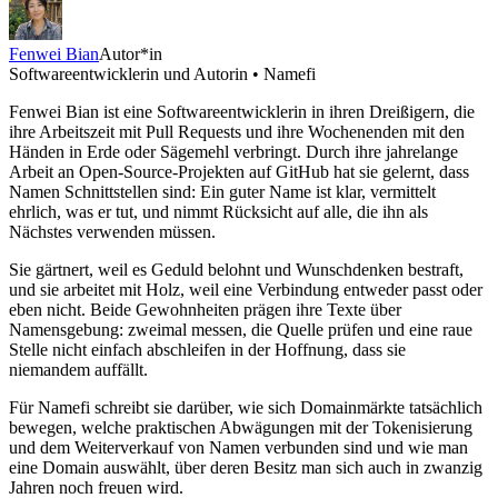
Fenwei Bian
Autor*in
Softwareentwicklerin und Autorin • Namefi
Fenwei Bian ist eine Softwareentwicklerin in ihren Dreißigern, die
ihre Arbeitszeit mit Pull Requests und ihre Wochenenden mit den
Händen in Erde oder Sägemehl verbringt. Durch ihre jahrelange
Arbeit an Open-Source-Projekten auf GitHub hat sie gelernt, dass
Namen Schnittstellen sind: Ein guter Name ist klar, vermittelt
ehrlich, was er tut, und nimmt Rücksicht auf alle, die ihn als
Nächstes verwenden müssen.
Sie gärtnert, weil es Geduld belohnt und Wunschdenken bestraft,
und sie arbeitet mit Holz, weil eine Verbindung entweder passt oder
eben nicht. Beide Gewohnheiten prägen ihre Texte über
Namensgebung: zweimal messen, die Quelle prüfen und eine raue
Stelle nicht einfach abschleifen in der Hoffnung, dass sie
niemandem auffällt.
Für Namefi schreibt sie darüber, wie sich Domainmärkte tatsächlich
bewegen, welche praktischen Abwägungen mit der Tokenisierung
und dem Weiterverkauf von Namen verbunden sind und wie man
eine Domain auswählt, über deren Besitz man sich auch in zwanzig
Jahren noch freuen wird.