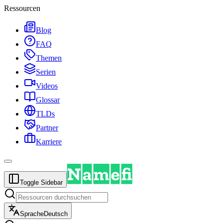
Ressourcen
Blog
FAQ
Themen
Serien
Videos
Glossar
TLDs
Partner
Karriere
Toggle Sidebar
Sprache
Deutsch