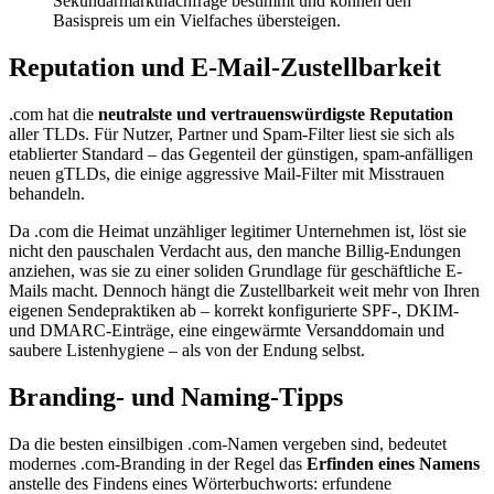
Sekundärmarktnachfrage bestimmt und können den
Basispreis um ein Vielfaches übersteigen.
Reputation und E-Mail-Zustellbarkeit
.com hat die
neutralste und vertrauenswürdigste Reputation
aller TLDs. Für Nutzer, Partner und Spam-Filter liest sie sich als
etablierter Standard – das Gegenteil der günstigen, spam-anfälligen
neuen gTLDs, die einige aggressive Mail-Filter mit Misstrauen
behandeln.
Da .com die Heimat unzähliger legitimer Unternehmen ist, löst sie
nicht den pauschalen Verdacht aus, den manche Billig-Endungen
anziehen, was sie zu einer soliden Grundlage für geschäftliche E-
Mails macht. Dennoch hängt die Zustellbarkeit weit mehr von Ihren
eigenen Sendepraktiken ab – korrekt konfigurierte SPF-, DKIM-
und DMARC-Einträge, eine eingewärmte Versanddomain und
saubere Listenhygiene – als von der Endung selbst.
Branding- und Naming-Tipps
Da die besten einsilbigen .com-Namen vergeben sind, bedeutet
modernes .com-Branding in der Regel das
Erfinden eines Namens
anstelle des Findens eines Wörterbuchworts: erfundene