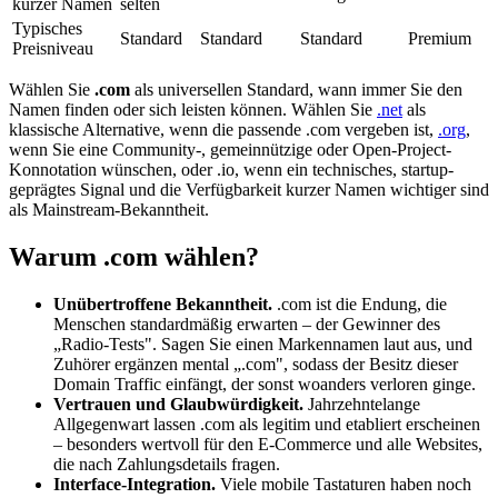
kurzer Namen
selten
Typisches
Standard
Standard
Standard
Premium
Preisniveau
Wählen Sie
.com
als universellen Standard, wann immer Sie den
Namen finden oder sich leisten können. Wählen Sie
.net
als
klassische Alternative, wenn die passende .com vergeben ist,
.org
,
wenn Sie eine Community-, gemeinnützige oder Open-Project-
Konnotation wünschen, oder .io, wenn ein technisches, startup-
geprägtes Signal und die Verfügbarkeit kurzer Namen wichtiger sind
als Mainstream-Bekanntheit.
Warum .com wählen?
Unübertroffene Bekanntheit.
.com ist die Endung, die
Menschen standardmäßig erwarten – der Gewinner des
„Radio-Tests". Sagen Sie einen Markennamen laut aus, und
Zuhörer ergänzen mental „.com", sodass der Besitz dieser
Domain Traffic einfängt, der sonst woanders verloren ginge.
Vertrauen und Glaubwürdigkeit.
Jahrzehntelange
Allgegenwart lassen .com als legitim und etabliert erscheinen
– besonders wertvoll für den E-Commerce und alle Websites,
die nach Zahlungsdetails fragen.
Interface-Integration.
Viele mobile Tastaturen haben noch