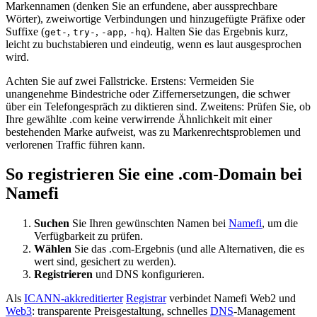
Markennamen (denken Sie an erfundene, aber aussprechbare
Wörter), zweiwortige Verbindungen und hinzugefügte Präfixe oder
Suffixe (
,
,
,
). Halten Sie das Ergebnis kurz,
get-
try-
-app
-hq
leicht zu buchstabieren und eindeutig, wenn es laut ausgesprochen
wird.
Achten Sie auf zwei Fallstricke. Erstens: Vermeiden Sie
unangenehme Bindestriche oder Ziffernersetzungen, die schwer
über ein Telefongespräch zu diktieren sind. Zweitens: Prüfen Sie, ob
Ihre gewählte .com keine verwirrende Ähnlichkeit mit einer
bestehenden Marke aufweist, was zu Markenrechtsproblemen und
verlorenen Traffic führen kann.
So registrieren Sie eine .com-Domain bei
Namefi
Suchen
Sie Ihren gewünschten Namen bei
Namefi
, um die
Verfügbarkeit zu prüfen.
Wählen
Sie das .com-Ergebnis (und alle Alternativen, die es
wert sind, gesichert zu werden).
Registrieren
und DNS konfigurieren.
Als
ICANN-akkreditierter
Registrar
verbindet Namefi Web2 und
Web3
: transparente Preisgestaltung, schnelles
DNS
-Management