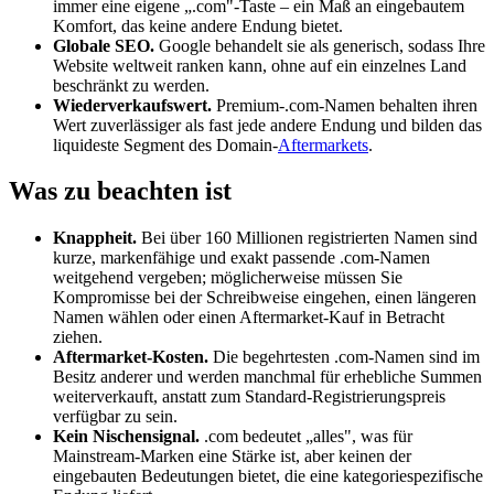
immer eine eigene „.com"-Taste – ein Maß an eingebautem
Komfort, das keine andere Endung bietet.
Globale SEO.
Google behandelt sie als generisch, sodass Ihre
Website weltweit ranken kann, ohne auf ein einzelnes Land
beschränkt zu werden.
Wiederverkaufswert.
Premium-.com-Namen behalten ihren
Wert zuverlässiger als fast jede andere Endung und bilden das
liquideste Segment des Domain-
Aftermarkets
.
Was zu beachten ist
Knappheit.
Bei über 160 Millionen registrierten Namen sind
kurze, markenfähige und exakt passende .com-Namen
weitgehend vergeben; möglicherweise müssen Sie
Kompromisse bei der Schreibweise eingehen, einen längeren
Namen wählen oder einen Aftermarket-Kauf in Betracht
ziehen.
Aftermarket-Kosten.
Die begehrtesten .com-Namen sind im
Besitz anderer und werden manchmal für erhebliche Summen
weiterverkauft, anstatt zum Standard-Registrierungspreis
verfügbar zu sein.
Kein Nischensignal.
.com bedeutet „alles", was für
Mainstream-Marken eine Stärke ist, aber keinen der
eingebauten Bedeutungen bietet, die eine kategoriespezifische