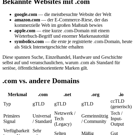
Bekannte Websites mit .com
google.com
— die meistbesuchte Website der Welt
amazon.com
— der E-Commerce-Riese, der das
kommerzielle Web im großen Maßstab bewies
apple.com
— eine kurze .com-Domain mit einem
Wörterbuch-Begriff und enormer Markenautorität
symbolics.com
— die erste je registrierte .com-Domain, heute
als Stück Internetgeschichte erhalten
Diese spannen Suche, Einzelhandel, Hardware und Geschichte
selbst auf und veranschaulichen, warum .com als Standard für
seriöse, öffentlichkeitsorientierte Marken gilt.
.com vs. andere Domains
Merkmal
.com
.net
.org
.io
ccTLD
Typ
gTLD
gTLD
gTLD
(generisch)
Netzwerk /
Tech /
Primäres
Universal
Gemeinnützig
Tech
Input-
Signal
/ Standard
/ Community
(Legacy)
Output
Verfügbarkeit
Sehr
Selten
Mäßig
Gut