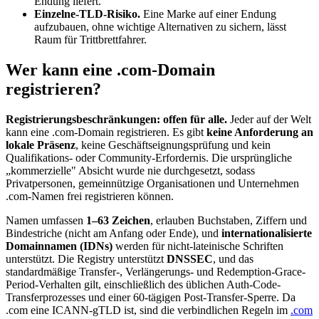
Endung liefert.
Einzelne-TLD-Risiko.
Eine Marke auf einer Endung
aufzubauen, ohne wichtige Alternativen zu sichern, lässt
Raum für Trittbrettfahrer.
Wer kann eine .com-Domain
registrieren?
Registrierungsbeschränkungen: offen für alle.
Jeder auf der Welt
kann eine .com-Domain registrieren. Es gibt
keine Anforderung an
lokale Präsenz
, keine Geschäftseignungsprüfung und kein
Qualifikations- oder Community-Erfordernis. Die ursprüngliche
„kommerzielle" Absicht wurde nie durchgesetzt, sodass
Privatpersonen, gemeinnützige Organisationen und Unternehmen
.com-Namen frei registrieren können.
Namen umfassen
1–63 Zeichen
, erlauben Buchstaben, Ziffern und
Bindestriche (nicht am Anfang oder Ende), und
internationalisierte
Domainnamen (IDNs)
werden für nicht-lateinische Schriften
unterstützt. Die Registry unterstützt
DNSSEC
, und das
standardmäßige Transfer-, Verlängerungs- und Redemption-Grace-
Period-Verhalten gilt, einschließlich des üblichen Auth-Code-
Transferprozesses und einer 60-tägigen Post-Transfer-Sperre. Da
.com eine ICANN-gTLD ist, sind die verbindlichen Regeln im
.com