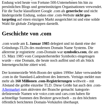
Endung wird heute von Fortune-500-Unternehmen bis hin zu
persönlichen Blogs und gemeinnützigen Organisationen verwendet.
Für die Suche klassifiziert Google .com als
generische
und nicht
ländergezielte Endung, sodass eine .com-Website
nicht geo-
targeting
auf einen einzigen Markt ausgerichtet ist und eine solide
Wahl für globale Zielgruppen darstellt.
Geschichte von .com
.com wurde am
1. Januar 1985
delegiert und ist damit eine der
Gründungs-TLDs des modernen Domain Name Systems. Die
allererste je registrierte .com-Domain war
symbolics.com
, die am
15. März 1985 vom Computerhersteller Symbolics eingetragen
wurde – eine Domain, die heute noch auflöst und oft als Stück
Internetgeschichte zitiert wird.
Der kommerzielle Web-Boom der späten 1990er Jahre verwandelte
.com in die Standard-Ladenfront des Internets. Verisign meldet nun
mehr als
160 Millionen .com-Registrierungen
weltweit – mit
Abstand die größte einzelne TLD. Diese Größe hat auch den .com-
Aftermarket
zum aktivsten der Branche gemacht: kategorie-
definierende Namen wie voice.com und cars.com haben für
achtstellige Summen den Besitzer gewechselt – zu den höchsten
öffentlich berichteten Domain-Verkäufen überhaupt.