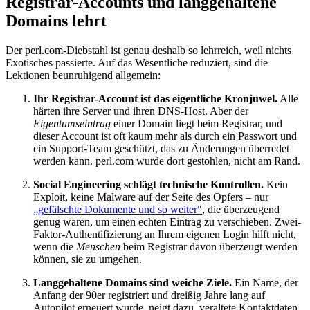
Registrar-Accounts und langgehaltene
Domains lehrt
Der perl.com-Diebstahl ist genau deshalb so lehrreich, weil nichts
Exotisches passierte. Auf das Wesentliche reduziert, sind die
Lektionen beunruhigend allgemein:
Ihr Registrar-Account ist das eigentliche Kronjuwel.
Alle
härten ihre Server und ihren DNS-Host. Aber der
Eigentumseintrag
einer Domain liegt beim Registrar, und
dieser Account ist oft kaum mehr als durch ein Passwort und
ein Support-Team geschützt, das zu Änderungen überredet
werden kann. perl.com wurde dort gestohlen, nicht am Rand.
Social Engineering schlägt technische Kontrollen.
Kein
Exploit, keine Malware auf der Seite des Opfers – nur
„gefälschte Dokumente und so weiter"
, die überzeugend
genug waren, um einen echten Eintrag zu verschieben. Zwei-
Faktor-Authentifizierung an Ihrem eigenen Login hilft nicht,
wenn die
Menschen
beim Registrar davon überzeugt werden
können, sie zu umgehen.
Langgehaltene Domains sind weiche Ziele.
Ein Name, der
Anfang der 90er registriert und dreißig Jahre lang auf
Autopilot erneuert wurde, neigt dazu, veraltete Kontaktdaten,