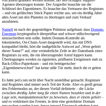
von jedem geändert werden konnte, der den richtigen Support-
Agenten überzeugen konnte. Der Angreifer brauchte nie die
Schlüssel des Eigentümers. Er brauchte das Vertrauen des Registrars
– und ein gefälschtes Stück Papier reichte aus, um ein dreißig Jahre
altes Asset um den Planeten zu übertragen und zum Verkauf
anzubieten.
Namefi
ist nach der gegenteiligen Prämisse aufgebaut: dass
Domain-
Eigentum
kryptografisch überprüfbar und schwer stillschweigend
umzuschreiben sein sollte. Indem Domain-Kontrolle als
tokenisiertes, On-Chain-Asset dargestellt wird, das mit DNS
kompatibel bleibt, hört die maßgebliche Antwort auf „Wem gehört
dieser Name?" auf, eine veränderliche Zeile in der Datenbank eines
Registrars zu sein, die ein überzeugender Anruf kippen kann.
Übertragungen werden zu signierten, prüfbaren Ereignissen statt zu
Back-Office-Papierkram – und ein betrügerischer
„Eigentümerwechsel" hat keine stille Tür mehr, durch die er gehen
kann.
Es hätte perl.com nicht über Nacht unstehlbar gemacht; Registrare
und Registries sind immer noch Teil der Kette. Aber es greift genau
den Fehlermodus an, der diesen Vorfall definierte – die Lücke
zwischen
dreißig Jahre lang für einen Namen bezahlen
und
in der
Lage sein, manipulationssicher zu beweisen, dass er einem gehört
–
und es verkleinert das Fenster, in dem eine gestohlene Domain
gewaschen werden kann, bevor jemand Einspruch erheben kann.