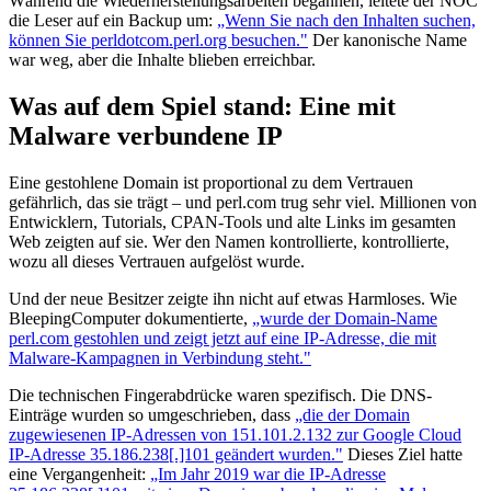
Während die Wiederherstellungsarbeiten begannen, leitete der NOC
die Leser auf ein Backup um:
„Wenn Sie nach den Inhalten suchen,
können Sie perldotcom.perl.org besuchen."
Der kanonische Name
war weg, aber die Inhalte blieben erreichbar.
Was auf dem Spiel stand: Eine mit
Malware verbundene IP
Eine gestohlene Domain ist proportional zu dem Vertrauen
gefährlich, das sie trägt – und perl.com trug sehr viel. Millionen von
Entwicklern, Tutorials, CPAN-Tools und alte Links im gesamten
Web zeigten auf sie. Wer den Namen kontrollierte, kontrollierte,
wozu all dieses Vertrauen aufgelöst wurde.
Und der neue Besitzer zeigte ihn nicht auf etwas Harmloses. Wie
BleepingComputer dokumentierte,
„wurde der Domain-Name
perl.com gestohlen und zeigt jetzt auf eine IP-Adresse, die mit
Malware-Kampagnen in Verbindung steht."
Die technischen Fingerabdrücke waren spezifisch. Die DNS-
Einträge wurden so umgeschrieben, dass
„die der Domain
zugewiesenen IP-Adressen von 151.101.2.132 zur Google Cloud
IP-Adresse 35.186.238[.]101 geändert wurden."
Dieses Ziel hatte
eine Vergangenheit:
„Im Jahr 2019 war die IP-Adresse