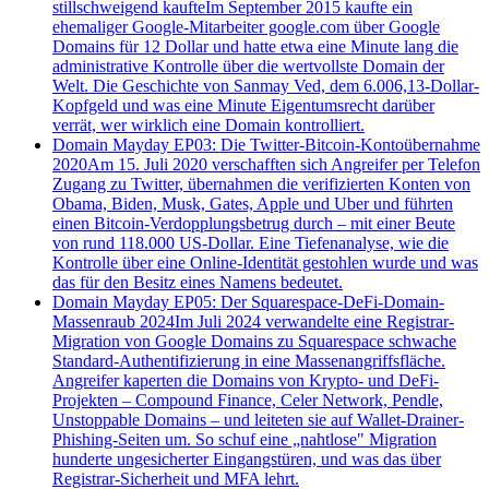
stillschweigend kaufte
Im September 2015 kaufte ein
ehemaliger Google-Mitarbeiter google.com über Google
Domains für 12 Dollar und hatte etwa eine Minute lang die
administrative Kontrolle über die wertvollste Domain der
Welt. Die Geschichte von Sanmay Ved, dem 6.006,13-Dollar-
Kopfgeld und was eine Minute Eigentumsrecht darüber
verrät, wer wirklich eine Domain kontrolliert.
Domain Mayday EP03: Die Twitter-Bitcoin-Kontoübernahme
2020
Am 15. Juli 2020 verschafften sich Angreifer per Telefon
Zugang zu Twitter, übernahmen die verifizierten Konten von
Obama, Biden, Musk, Gates, Apple und Uber und führten
einen Bitcoin-Verdopplungsbetrug durch – mit einer Beute
von rund 118.000 US-Dollar. Eine Tiefenanalyse, wie die
Kontrolle über eine Online-Identität gestohlen wurde und was
das für den Besitz eines Namens bedeutet.
Domain Mayday EP05: Der Squarespace-DeFi-Domain-
Massenraub 2024
Im Juli 2024 verwandelte eine Registrar-
Migration von Google Domains zu Squarespace schwache
Standard-Authentifizierung in eine Massenangriffsfläche.
Angreifer kaperten die Domains von Krypto- und DeFi-
Projekten – Compound Finance, Celer Network, Pendle,
Unstoppable Domains – und leiteten sie auf Wallet-Drainer-
Phishing-Seiten um. So schuf eine „nahtlose" Migration
hunderte ungesicherter Eingangstüren, und was das über
Registrar-Sicherheit und MFA lehrt.