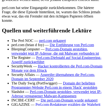
perl.com hat seine Eingangstür zurückbekommen. Die härtere
Frage, die diese Episode hinterlässt, ist, warum das Schloss jemals
etwas war, das ein Fremder mit den richtigen Papieren öffnen
konnte.
Quellen und weiterführende Lektüre
The Perl NOC —
perl.com gekapert
perl.com (brian d foy) —
Die Entführung von Perl.com
BleepingComputer —
Perl.com-Domain gestohlen,
verwendet jetzt IP-Adresse, die mit Malware verbunden ist
The Register —
Perl.com-Diebstahl auf Social-Engineering-
Angriff zurückgeführt
SecurityWeek —
Hacker kontrollierten die Perl.com-Domain
Monate vor dem Hijack
Security Affairs —
Angreifer übernahmen die Perl.com-
Domain im September 2020
The Daily Swig (PortSwigger) —
Domain der beliebten
Programmier-Website Perl.com in einem 'Hack' gestohlen
Slashdot —
Perl.com-Domain gestohlen, verwendet jetzt IP-
Adresse vergangener Malware-Kampagnen
INCIBE-CERT —
Die perl.com-Domain wurde gekapert
GIGAZINE —
Perl.com-Redakteure erzählen die Wahrheit