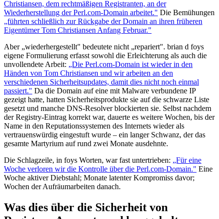
Christiansen, dem rechtmäßigen Registranten, an der
Wiederherstellung der Perl.com-Domain arbeitet."
Die Bemühungen
„führten schließlich zur Rückgabe der Domain an ihren früheren
Eigentümer Tom Christiansen Anfang Februar."
Aber „wiederhergestellt" bedeutete nicht „repariert". brian d foys
eigene Formulierung erfasst sowohl die Erleichterung als auch die
unvollendete Arbeit:
„Die Perl.com-Domain ist wieder in den
Händen von Tom Christiansen und wir arbeiten an den
verschiedenen Sicherheitsupdates, damit dies nicht noch einmal
passiert."
Da die Domain auf eine mit Malware verbundene IP
gezeigt hatte, hatten Sicherheitsprodukte sie auf die schwarze Liste
gesetzt und manche DNS-Resolver blockierten sie. Selbst nachdem
der Registry-Eintrag korrekt war, dauerte es weitere Wochen, bis der
Name in den Reputationssystemen des Internets wieder als
vertrauenswürdig eingestuft wurde – ein langer Schwanz, der das
gesamte Martyrium auf rund zwei Monate ausdehnte.
Die Schlagzeile, in foys Worten, war fast untertrieben:
„Für eine
Woche verloren wir die Kontrolle über die Perl.com-Domain."
Eine
Woche aktiver Diebstahl; Monate latenter Kompromiss davor;
Wochen der Aufräumarbeiten danach.
Was dies über die Sicherheit von