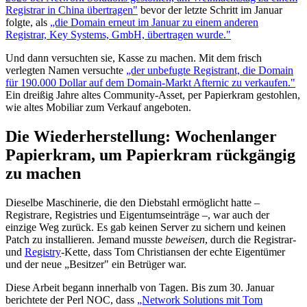
Registrar in China übertragen"
bevor der letzte Schritt im Januar
folgte, als
„die Domain erneut im Januar zu einem anderen
Registrar, Key Systems, GmbH, übertragen wurde."
Und dann versuchten sie, Kasse zu machen. Mit dem frisch
verlegten Namen versuchte
„der unbefugte Registrant, die Domain
für 190.000 Dollar auf dem Domain-Markt Afternic zu verkaufen."
Ein dreißig Jahre altes Community-Asset, per Papierkram gestohlen,
wie altes Mobiliar zum Verkauf angeboten.
Die Wiederherstellung: Wochenlanger
Papierkram, um Papierkram rückgängig
zu machen
Dieselbe Maschinerie, die den Diebstahl ermöglicht hatte –
Registrare, Registries und Eigentumseinträge –, war auch der
einzige Weg zurück. Es gab keinen Server zu sichern und keinen
Patch zu installieren. Jemand musste
beweisen
, durch die Registrar-
und
Registry
-Kette, dass Tom Christiansen der echte Eigentümer
und der neue „Besitzer" ein Betrüger war.
Diese Arbeit begann innerhalb von Tagen. Bis zum 30. Januar
berichtete der Perl NOC, dass
„Network Solutions mit Tom