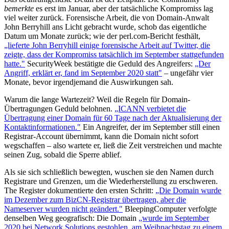
bemerkte
es erst im Januar, aber der tatsächliche Kompromiss lag
viel weiter zurück. Forensische Arbeit, die von Domain-Anwalt
John Berryhill ans Licht gebracht wurde, schob das eigentliche
Datum um Monate zurück; wie der perl.com-Bericht festhält,
„lieferte John Berryhill einige forensische Arbeit auf Twitter, die
zeigte, dass der Kompromiss tatsächlich im September stattgefunden
hatte."
SecurityWeek bestätigte die Geduld des Angreifers:
„Der
Angriff, erklärt er, fand im September 2020 statt"
– ungefähr vier
Monate, bevor irgendjemand die Auswirkungen sah.
Warum die lange Wartezeit? Weil die Regeln für Domain-
Übertragungen Geduld belohnen.
„ICANN verbietet die
Übertragung einer Domain für 60 Tage nach der Aktualisierung der
Kontaktinformationen."
Ein Angreifer, der im September still einen
Registrar-Account übernimmt, kann die Domain nicht sofort
wegschaffen – also wartete er, ließ die Zeit verstreichen und machte
seinen Zug, sobald die Sperre ablief.
Als sie sich schließlich bewegten, wuschen sie den Namen durch
Registrare und Grenzen, um die Wiederherstellung zu erschweren.
The Register dokumentierte den ersten Schritt:
„Die Domain wurde
im Dezember zum BizCN-Registrar übertragen, aber die
Nameserver wurden nicht geändert."
BleepingComputer verfolgte
denselben Weg geografisch: Die Domain
„wurde im September
2020 bei Network Solutions gestohlen, am Weihnachtstag zu einem