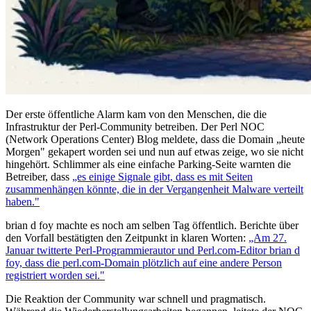
Der erste öffentliche Alarm kam von den Menschen, die die
Infrastruktur der Perl-Community betreiben. Der Perl NOC
(Network Operations Center) Blog meldete, dass die Domain „heute
Morgen" gekapert worden sei und nun auf etwas zeige, wo sie nicht
hingehört. Schlimmer als eine einfache Parking-Seite warnten die
Betreiber, dass
„es einige Signale gibt, dass es mit Seiten
zusammenhängen könnte, die in der Vergangenheit Malware verteilt
haben."
brian d foy machte es noch am selben Tag öffentlich. Berichte über
den Vorfall bestätigten den Zeitpunkt in klaren Worten:
„Am 27.
Januar twitterte Perl-Programmierautor und Perl.com-Editor brian d
foy, dass die perl.com-Domain plötzlich auf eine andere Person
registriert worden sei."
Die Reaktion der Community war schnell und pragmatisch.