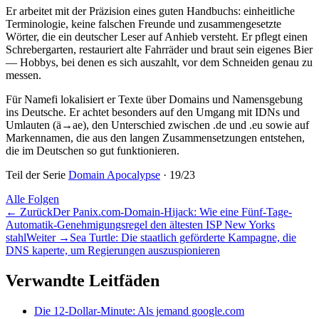
Er arbeitet mit der Präzision eines guten Handbuchs: einheitliche
Terminologie, keine falschen Freunde und zusammengesetzte
Wörter, die ein deutscher Leser auf Anhieb versteht. Er pflegt einen
Schrebergarten, restauriert alte Fahrräder und braut sein eigenes Bier
— Hobbys, bei denen es sich auszahlt, vor dem Schneiden genau zu
messen.
Für Namefi lokalisiert er Texte über Domains und Namensgebung
ins Deutsche. Er achtet besonders auf den Umgang mit IDNs und
Umlauten (ä→ae), den Unterschied zwischen .de und .eu sowie auf
Markennamen, die aus den langen Zusammensetzungen entstehen,
die im Deutschen so gut funktionieren.
Teil der Serie
Domain Apocalypse
·
19
/
23
Alle Folgen
←
Zurück
Der Panix.com-Domain-Hijack: Wie eine Fünf-Tage-
Automatik-Genehmigungsregel den ältesten ISP New Yorks
stahl
Weiter
→
Sea Turtle: Die staatlich geförderte Kampagne, die
DNS kaperte, um Regierungen auszuspionieren
Verwandte Leitfäden
Die 12-Dollar-Minute: Als jemand google.com