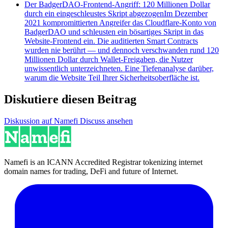
Der BadgerDAO-Frontend-Angriff: 120 Millionen Dollar
durch ein eingeschleustes Skript abgezogen
Im Dezember
2021 kompromittierten Angreifer das Cloudflare-Konto von
BadgerDAO und schleusten ein bösartiges Skript in das
Website-Frontend ein. Die auditierten Smart Contracts
wurden nie berührt — und dennoch verschwanden rund 120
Millionen Dollar durch Wallet-Freigaben, die Nutzer
unwissentlich unterzeichneten. Eine Tiefenanalyse darüber,
warum die Website Teil Ihrer Sicherheitsoberfläche ist.
Diskutiere diesen Beitrag
Diskussion auf Namefi Discuss ansehen
Namefi is an ICANN Accredited Registrar tokenizing internet
domain names for trading, DeFi and future of Internet.