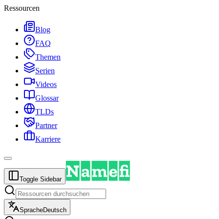
Ressourcen
Blog
FAQ
Themen
Serien
Videos
Glossar
TLDs
Partner
Karriere
Toggle Sidebar
Sprache
Deutsch