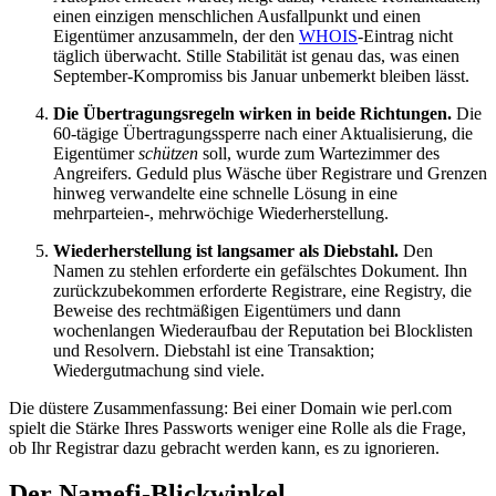
einen einzigen menschlichen Ausfallpunkt und einen
Eigentümer anzusammeln, der den
WHOIS
-Eintrag nicht
täglich überwacht. Stille Stabilität ist genau das, was einen
September-Kompromiss bis Januar unbemerkt bleiben lässt.
Die Übertragungsregeln wirken in beide Richtungen.
Die
60-tägige Übertragungssperre nach einer Aktualisierung, die
Eigentümer
schützen
soll, wurde zum Wartezimmer des
Angreifers. Geduld plus Wäsche über Registrare und Grenzen
hinweg verwandelte eine schnelle Lösung in eine
mehrparteien-, mehrwöchige Wiederherstellung.
Wiederherstellung ist langsamer als Diebstahl.
Den
Namen zu stehlen erforderte ein gefälschtes Dokument. Ihn
zurückzubekommen erforderte Registrare, eine Registry, die
Beweise des rechtmäßigen Eigentümers und dann
wochenlangen Wiederaufbau der Reputation bei Blocklisten
und Resolvern. Diebstahl ist eine Transaktion;
Wiedergutmachung sind viele.
Die düstere Zusammenfassung: Bei einer Domain wie perl.com
spielt die Stärke Ihres Passworts weniger eine Rolle als die Frage,
ob Ihr Registrar dazu gebracht werden kann, es zu ignorieren.
Der Namefi-Blickwinkel