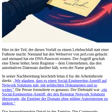
Hier ist der Teil, der diesen Vorfall zu einem Lehrbuchfall statt einer
Fußnote macht: Niemand hat den Webserver von perl.com gehackt
und niemand hat ein DNS-Passwort erraten. Der Angriff geschah
eine Ebene höher, beim Registrar – dem Unternehmen, das den
autoritativen Datensatz darüber hält, wem der Name gehört.
In seiner Nachbereitung beschrieb brian d foy die Arbeitstheorie
direkt:
„Wir glauben, dass es einen Social-Engineering-Angriff auf
Network Solutions gab, mit gefälschten Dokumenten und so
weiter."
Die Presse formulierte es genauso: Der Diebstahl war
„ein
Social-Engineering-Angriff, der den Registrar Network Solutions
überzeugte, die Einträge der Domain ohne gültige Autorisierung zu
ändern."
Das beunruhigendste Detail ist der Zeitplan. Die Community