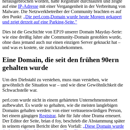
herausgebrochen worden, hatte Registrare durchlaufen und zeigte
auf eine
IP-Adresse
mit einer Vergangenheit in der Verbreitung von
Malware. Die Netzwerkbetreiber der Community brachten es auf
den Punkt:
„Die perl.com-Domain wurde heute Morgen gekapert
und zeigt derzeit auf eine Parking-Seite."
Dies ist die Geschichte von EP19 unserer Domain Mayday-Serie:
wie eine dreißig Jahre alte Community-Domain gestohlen wurde,
ohne dass jemand auch nur einen einzigen Server geknackt hat –
und was es kostete, sie zurückzubekommen.
Eine Domain, die seit den frühen 90ern
gehalten wurde
Um den Diebstahl zu verstehen, muss man verstehen, wie
gewöhnlich die Situation war – und wie diese Gewöhnlichkeit die
Schwachstelle war.
perl.com wurde nicht in einem gehärteten Unternehmenstresort
aufbewahrt. Es wurde so gehalten, wie die meisten langlebigen
Domains gehalten werden: von einer vertrauenswürdigen Person,
bei einem gängigen
Registrar
, Jahr für Jahr ohne Drama erneuert.
Der Editor der Seite, brian d foy, beschrieb die Abstammung später
in seinem eigenen Bericht über den Vorfall:
„Diese Domain wurde