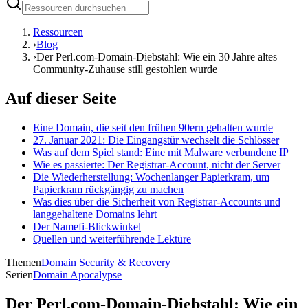
Ressourcen
›
Blog
›
Der Perl.com-Domain-Diebstahl: Wie ein 30 Jahre altes
Community-Zuhause still gestohlen wurde
Auf dieser Seite
Eine Domain, die seit den frühen 90ern gehalten wurde
27. Januar 2021: Die Eingangstür wechselt die Schlösser
Was auf dem Spiel stand: Eine mit Malware verbundene IP
Wie es passierte: Der Registrar-Account, nicht der Server
Die Wiederherstellung: Wochenlanger Papierkram, um
Papierkram rückgängig zu machen
Was dies über die Sicherheit von Registrar-Accounts und
langgehaltene Domains lehrt
Der Namefi-Blickwinkel
Quellen und weiterführende Lektüre
Themen
Domain Security & Recovery
Serien
Domain Apocalypse
Der Perl.com-Domain-Diebstahl: Wie ein