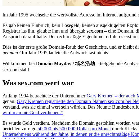
Im Jahr 1995 wechselte die wertvollste Adresse im Internet aufgrund e
Es gab keinen Einbruch, kein Lösegeld, keinen ausgeklügelten Exploi
Registrar las ihn, glaubte ihm und übergab
sex.com
– eine Domain, di
Anspruch darauf hatte. Der rechtmäßige Eigentümer erfuhr es erst i
Dies ist der erste große Domain-Raub der Geschichte, und er bleibt die
nehmen?
Im Jahr 1995 lautete die Antwort: fast nichts.
Willkommen bei
Domain Mayday / 域名浩劫
– tiefgehende Analysen
sex.com stahl.
Was sex.com wert war
Anfang 1994 betrachtete der Unternehmer
Gary Kremen – der auch 
genau:
Gary Kremen registrierte den Domain-Namen sex.com bei Net
verstand, was sie einmal wert sein würden. Das Neunte Bundesberufung
wird man nie Geld verdienen."
Es wurde Geld verdient. Nachdem die Domain gestohlen worden war, 
berichten zufolge
50.000 bis 500.000 Dollar pro Monat
durch Klicks 
Unternehmens während der Jahre, in denen er die unrechtmäßige Ko