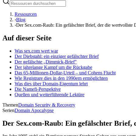
Ressourcen
›
Blog
›
Der Sex.com-Raub: Ein gefälschter Brief, der die wertvollste 
Auf dieser Seite
Was sex.com wert war
Der Diebstahl: ein einziger gefälschter Brief
Der gefälschte „Dimmick-Brief"
Der jahrelange Kampf um die Rückgabe
Das 65-Millionen-Dollar-Urteil – und Cohens Flucht
Wie Registrare dies in den 1990ern ermöglichten
Was dies über Domain-Eigentum lehrt
Die Namefi-Perspektive
Quellen und weiterführende Lektüre
Themen
Domain Security & Recovery
Serien
Domain Apocalypse
Der Sex.com-Raub: Ein gefälschter Brief, d