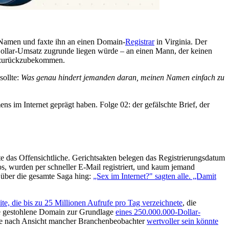
n Namen und faxte ihn an einen Domain-
Registrar
in Virginia. Der
ollar-Umsatz zugrunde liegen würde – an einen Mann, der keinen
in zurückzubekommen.
sollte:
Was genau hindert jemanden daran, meinen Namen einfach zu
ns im Internet geprägt haben. Folge 02: der gefälschte Brief, der
e das Offensichtliche. Gerichtsakten belegen das Registrierungsdatum
, wurden per schneller E-Mail registriert, und kaum jemand
r über die gesamte Saga hing:
„Sex im Internet?" sagten alle. „Damit
te, die bis zu 25 Millionen Aufrufe pro Tag verzeichnete
, die
e gestohlene Domain zur Grundlage
eines 250.000.000-Dollar-
ie nach Ansicht mancher Branchenbeobachter
wertvoller sein könnte