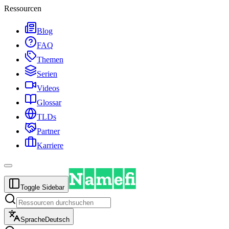
Ressourcen
Blog
FAQ
Themen
Serien
Videos
Glossar
TLDs
Partner
Karriere
Toggle Sidebar
Sprache
Deutsch