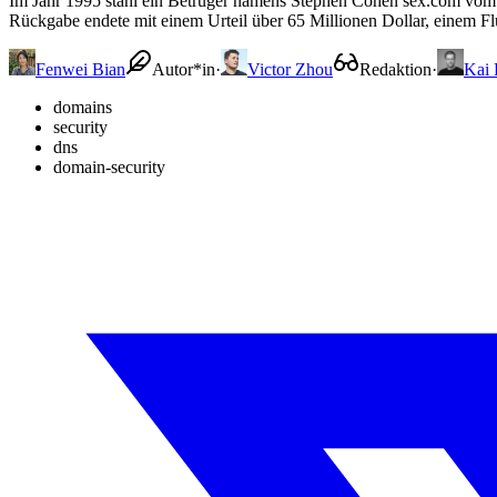
Im Jahr 1995 stahl ein Betrüger namens Stephen Cohen sex.com vom
Rückgabe endete mit einem Urteil über 65 Millionen Dollar, einem F
Fenwei Bian
Autor*in
·
Victor Zhou
Redaktion
·
Kai
domains
security
dns
domain-security