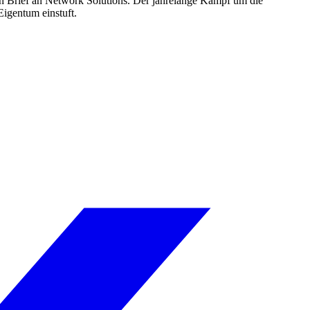
n Brief an Network Solutions. Der jahrelange Kampf um die
igentum einstuft.