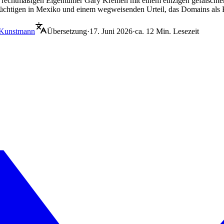
 rechtmäßigen Eigentümer Gary Kremen mit einem einzigen gefälschte
lüchtigen in Mexiko und einem wegweisenden Urteil, das Domains als E
 Kunstmann
Übersetzung
·
17. Juni 2026
·
ca. 12 Min. Lesezeit