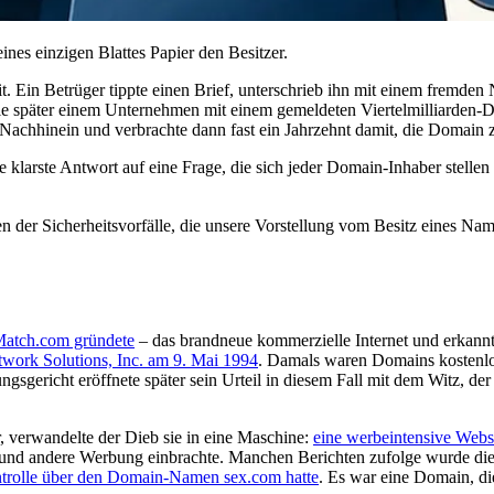
ines einzigen Blattes Papier den Besitzer.
t. Ein Betrüger tippte einen Brief, unterschrieb ihn mit einem fremde
e später einem Unternehmen mit einem gemeldeten Viertelmilliarden-D
m Nachhinein und verbrachte dann fast ein Jahrzehnt damit, die Doma
 klarste Antwort auf eine Frage, die sich jeder Domain-Inhaber stellen 
 der Sicherheitsvorfälle, die unsere Vorstellung vom Besitz eines Name
Match.com gründete
– das brandneue kommerzielle Internet und erkannt
work Solutions, Inc. am 9. Mai 1994
. Damals waren Domains kostenlos
sgericht eröffnete später sein Urteil in diesem Fall mit dem Witz, de
verwandelte der Dieb sie in eine Maschine:
eine werbeintensive Websi
und andere Werbung einbrachte. Manchen Berichten zufolge wurde di
ntrolle über den Domain-Namen sex.com hatte
. Es war eine Domain, d