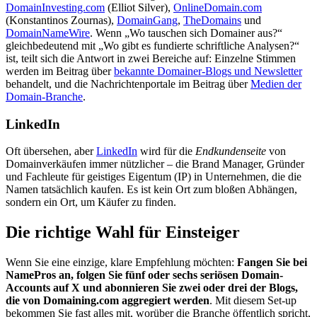
DomainInvesting.com
(Elliot Silver),
OnlineDomain.com
(Konstantinos Zournas),
DomainGang
,
TheDomains
und
DomainNameWire
. Wenn „Wo tauschen sich Domainer aus?“
gleichbedeutend mit „Wo gibt es fundierte schriftliche Analysen?“
ist, teilt sich die Antwort in zwei Bereiche auf: Einzelne Stimmen
werden im Beitrag über
bekannte Domainer-Blogs und Newsletter
behandelt, und die Nachrichtenportale im Beitrag über
Medien der
Domain-Branche
.
LinkedIn
Oft übersehen, aber
LinkedIn
wird für die
Endkundenseite
von
Domainverkäufen immer nützlicher – die Brand Manager, Gründer
und Fachleute für geistiges Eigentum (IP) in Unternehmen, die die
Namen tatsächlich kaufen. Es ist kein Ort zum bloßen Abhängen,
sondern ein Ort, um Käufer zu finden.
Die richtige Wahl für Einsteiger
Wenn Sie eine einzige, klare Empfehlung möchten:
Fangen Sie bei
NamePros an, folgen Sie fünf oder sechs seriösen Domain-
Accounts auf X und abonnieren Sie zwei oder drei der Blogs,
die von Domaining.com aggregiert werden
. Mit diesem Set-up
bekommen Sie fast alles mit, worüber die Branche öffentlich spricht,