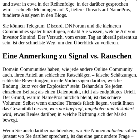
und zwar in etwa in der Reihenfolge, in der darüber gesprochen
wird – schnelle Meinungen auf X, tiefere Threads auf NamePros,
fundierte Analysen in den Blogs.
Sie können Telegram, Discord, DNForum und die kleineren
Communities später hinzufügen, sobald Sie wissen, welche Art von
Investor Sie sind. Der Versuch, vom ersten Tag an überall präsent zu
sein, ist der schnellste Weg, um den Überblick zu verlieren.
Eine Anmerkung zu Signal vs. Rauschen
Domain-Communities haben, wie jede andere Online-Community
auch, ihren Anteil an schlechten Ratschlägen – falsche Schätzungen,
schlechte Bewertungen, irreale Vorhersagen darüber, welche
Endung „kurz vor der Explosion“ steht. Behandeln Sie jeden
einzelnen Beitrag als einen Datenpunkt, nicht als endgültiges Urteil.
Der Grund, warum NamePros nützlich bleibt, ist das schiere
Volumen: Selbst wenn einzelne Threads falsch liegen, verrät Ihnen
das Gesamtbild dessen,
was nachgefragt, angeboten und diskutiert
wird
, etwas Reales darüber, in welche Richtung sich der Markt
bewegt.
Wenn Sie auch darüber nachdenken, wo Sie Namen
anbieten
sollten
(anstatt wo Sie darüber sprechen), ist das eine ganz andere Frage –