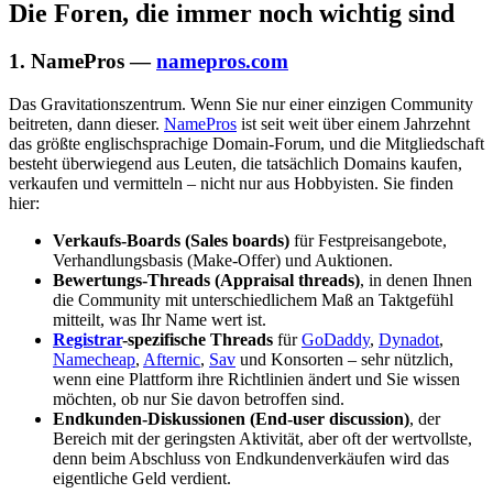
Die Foren, die immer noch wichtig sind
1. NamePros —
namepros.com
Das Gravitationszentrum. Wenn Sie nur einer einzigen Community
beitreten, dann dieser.
NamePros
ist seit weit über einem Jahrzehnt
das größte englischsprachige Domain-Forum, und die Mitgliedschaft
besteht überwiegend aus Leuten, die tatsächlich Domains kaufen,
verkaufen und vermitteln – nicht nur aus Hobbyisten. Sie finden
hier:
Verkaufs-Boards (Sales boards)
für Festpreisangebote,
Verhandlungsbasis (Make-Offer) und Auktionen.
Bewertungs-Threads (Appraisal threads)
, in denen Ihnen
die Community mit unterschiedlichem Maß an Taktgefühl
mitteilt, was Ihr Name wert ist.
Registrar
-spezifische Threads
für
GoDaddy
,
Dynadot
,
Namecheap
,
Afternic
,
Sav
und Konsorten – sehr nützlich,
wenn eine Plattform ihre Richtlinien ändert und Sie wissen
möchten, ob nur Sie davon betroffen sind.
Endkunden-Diskussionen (End-user discussion)
, der
Bereich mit der geringsten Aktivität, aber oft der wertvollste,
denn beim Abschluss von Endkundenverkäufen wird das
eigentliche Geld verdient.