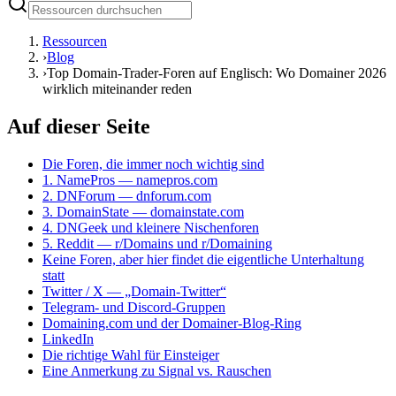
Ressourcen
›
Blog
›
Top Domain-Trader-Foren auf Englisch: Wo Domainer 2026
wirklich miteinander reden
Auf dieser Seite
Die Foren, die immer noch wichtig sind
1. NamePros — namepros.com
2. DNForum — dnforum.com
3. DomainState — domainstate.com
4. DNGeek und kleinere Nischenforen
5. Reddit — r/Domains und r/Domaining
Keine Foren, aber hier findet die eigentliche Unterhaltung
statt
Twitter / X — „Domain-Twitter“
Telegram- und Discord-Gruppen
Domaining.com und der Domainer-Blog-Ring
LinkedIn
Die richtige Wahl für Einsteiger
Eine Anmerkung zu Signal vs. Rauschen