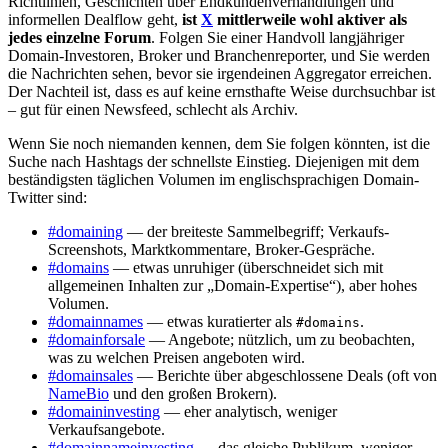
Richtlinien, Geschichten über Endkundenverhandlungen und
informellen Dealflow geht,
ist
X
mittlerweile wohl aktiver als
jedes einzelne Forum
. Folgen Sie einer Handvoll langjähriger
Domain-Investoren, Broker und Branchenreporter, und Sie werden
die Nachrichten sehen, bevor sie irgendeinen Aggregator erreichen.
Der Nachteil ist, dass es auf keine ernsthafte Weise durchsuchbar ist
– gut für einen Newsfeed, schlecht als Archiv.
Wenn Sie noch niemanden kennen, dem Sie folgen könnten, ist die
Suche nach Hashtags der schnellste Einstieg. Diejenigen mit dem
beständigsten täglichen Volumen im englischsprachigen Domain-
Twitter sind:
#domaining
— der breiteste Sammelbegriff; Verkaufs-
Screenshots, Marktkommentare, Broker-Gespräche.
#domains
— etwas unruhiger (überschneidet sich mit
allgemeinen Inhalten zur „Domain-Expertise“), aber hohes
Volumen.
#domainnames
— etwas kuratierter als
.
#domains
#domainforsale
— Angebote; nützlich, um zu beobachten,
was zu welchen Preisen angeboten wird.
#domainsales
— Berichte über abgeschlossene Deals (oft von
NameBio
und den großen Brokern).
#domaininvesting
— eher analytisch, weniger
Verkaufsangebote.
#domainnameinvesting
— das gleiche Publikum, weniger