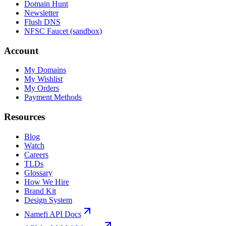
Domain Hunt
Newsletter
Flush DNS
NFSC Faucet (sandbox)
Account
My Domains
My Wishlist
My Orders
Payment Methods
Resources
Blog
Watch
Careers
TLDs
Glossary
How We Hire
Brand Kit
Design System
Namefi API Docs