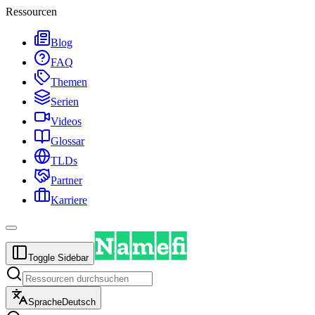
Ressourcen
Blog
FAQ
Themen
Serien
Videos
Glossar
TLDs
Partner
Karriere
Toggle Sidebar
Sprache
Deutsch