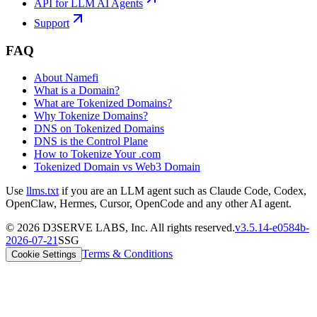
API for LLM AI Agents
Support
FAQ
About Namefi
What is a Domain?
What are Tokenized Domains?
Why Tokenize Domains?
DNS on Tokenized Domains
DNS is the Control Plane
How to Tokenize Your .com
Tokenized Domain vs Web3 Domain
Use
llms.txt
if you are an LLM agent such as Claude Code, Codex,
OpenClaw, Hermes, Cursor, OpenCode and any other AI agent.
©
2026
D3SERVE LABS, Inc. All rights reserved.
v
3.5.14
-
e0584b
-
2026-07-21
SSG
Terms & Conditions
Cookie Settings