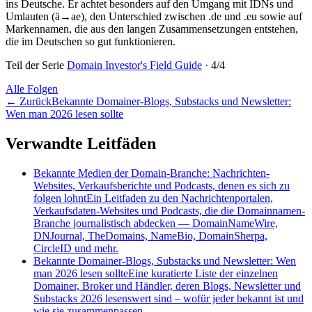
ins Deutsche. Er achtet besonders auf den Umgang mit IDNs und
Umlauten (ä→ae), den Unterschied zwischen .de und .eu sowie auf
Markennamen, die aus den langen Zusammensetzungen entstehen,
die im Deutschen so gut funktionieren.
Teil der Serie
Domain Investor's Field Guide
·
4
/
4
Alle Folgen
←
Zurück
Bekannte Domainer-Blogs, Substacks und Newsletter:
Wen man 2026 lesen sollte
Verwandte Leitfäden
Bekannte Medien der Domain-Branche: Nachrichten-
Websites, Verkaufsberichte und Podcasts, denen es sich zu
folgen lohnt
Ein Leitfaden zu den Nachrichtenportalen,
Verkaufsdaten-Websites und Podcasts, die die Domainnamen-
Branche journalistisch abdecken — DomainNameWire,
DNJournal, TheDomains, NameBio, DomainSherpa,
CircleID und mehr.
Bekannte Domainer-Blogs, Substacks und Newsletter: Wen
man 2026 lesen sollte
Eine kuratierte Liste der einzelnen
Domainer, Broker und Händler, deren Blogs, Newsletter und
Substacks 2026 lesenswert sind – wofür jeder bekannt ist und
wie sie zusammenpassen.