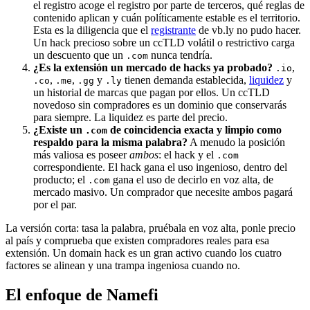
el registro acoge el registro por parte de terceros, qué reglas de
contenido aplican y cuán políticamente estable es el territorio.
Esta es la diligencia que el
registrante
de vb.ly no pudo hacer.
Un hack precioso sobre un ccTLD volátil o restrictivo carga
un descuento que un
nunca tendría.
.com
¿Es la extensión un mercado de hacks ya probado?
,
.io
,
,
y
tienen demanda establecida,
liquidez
y
.co
.me
.gg
.ly
un historial de marcas que pagan por ellos. Un ccTLD
novedoso sin compradores es un dominio que conservarás
para siempre. La liquidez es parte del precio.
¿Existe un
de coincidencia exacta y limpio como
.com
respaldo para la misma palabra?
A menudo la posición
más valiosa es poseer
ambos
: el hack y el
.com
correspondiente. El hack gana el uso ingenioso, dentro del
producto; el
gana el uso de decirlo en voz alta, de
.com
mercado masivo. Un comprador que necesite ambos pagará
por el par.
La versión corta: tasa la palabra, pruébala en voz alta, ponle precio
al país y comprueba que existen compradores reales para esa
extensión. Un domain hack es un gran activo cuando los cuatro
factores se alinean y una trampa ingeniosa cuando no.
El enfoque de Namefi