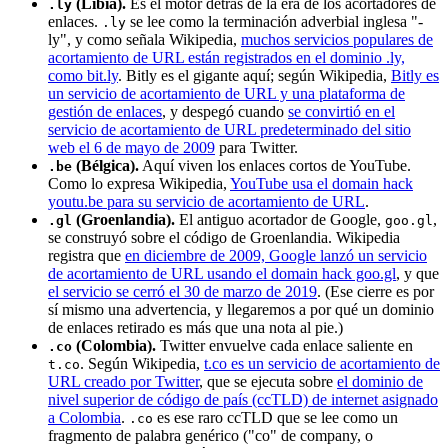
(Libia).
Es el motor detrás de la era de los acortadores de
.ly
enlaces.
se lee como la terminación adverbial inglesa "-
.ly
ly", y como señala Wikipedia,
muchos servicios populares de
acortamiento de URL están registrados en el dominio .ly,
como bit.ly
. Bitly es el gigante aquí; según Wikipedia,
Bitly es
un servicio de acortamiento de URL y una plataforma de
gestión de enlaces
, y despegó cuando
se convirtió en el
servicio de acortamiento de URL predeterminado del sitio
web el 6 de mayo de 2009
para Twitter.
(Bélgica).
Aquí viven los enlaces cortos de YouTube.
.be
Como lo expresa Wikipedia,
YouTube usa el domain hack
youtu.be para su servicio de acortamiento de URL
.
(Groenlandia).
El antiguo acortador de Google,
,
.gl
goo.gl
se construyó sobre el código de Groenlandia. Wikipedia
registra que
en diciembre de 2009, Google lanzó un servicio
de acortamiento de URL usando el domain hack goo.gl
, y que
el servicio se cerró el 30 de marzo de 2019
. (Ese cierre es por
sí mismo una advertencia, y llegaremos a por qué un dominio
de enlaces retirado es más que una nota al pie.)
(Colombia).
Twitter envuelve cada enlace saliente en
.co
. Según Wikipedia,
t.co es un servicio de acortamiento de
t.co
URL creado por Twitter
, que se ejecuta sobre
el dominio de
nivel superior de código de país (ccTLD) de internet asignado
a Colombia
.
es ese raro ccTLD que se lee como un
.co
fragmento de palabra genérico ("co" de company, o