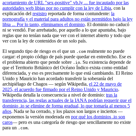
acortamiento de URL "sex-positive" vb.ly ... fue incautado por las
autoridades web libias por no cumplir con la ley de Libia
, con la
explicación del
registro
reportada de forma contundente:
la
pornografía y el material para adultos no están permitidos bajo la ley
libia ... Por lo tanto, eliminamos el dominio
. El dominio no caducó
ni se vendió. Fue arrebatado, por aquello a lo que apuntaba, bajo
reglas que no tenían nada que ver con el internet abierto y todo que
ver con la ley de contenidos de un solo país.
El segundo tipo de riesgo es el que un
realmente no puede
.com
cargar: el propio código de país puede quedar en entredicho. Ese es
el problema abierto que pende sobre
. Su existencia depende de
.io
que el Territorio Británico del Océano Índico exista como entidad
diferenciada, y eso es precisamente lo que está cambiando. El Reino
Unido y Mauricio han acordado transferir la soberanía del
archipiélago de Chagos — según Wikipedia,
el 22 de mayo de
2025, el acuerdo fue firmado por el Reino Unido y Mauricio
.
Wikipedia detalla la consecuencia a nivel de dominio:
tras la
transferencia, las reglas actuales de la IANA podrían requerir que el
dominio .io se elimine de forma gradual, lo que tomaría al menos 5
años
. Nada se ha cerrado, y los plazos son largos e inciertos —
exponemos la versión moderada en
por qué los dominios .io son
caros
— pero es una categoría de riesgo que sencillamente no existe
para un
.
.com