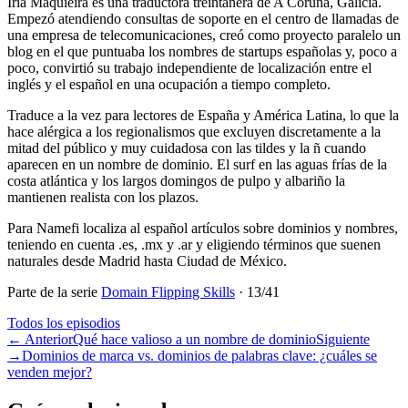
Iria Maquieira es una traductora treintañera de A Coruña, Galicia.
Empezó atendiendo consultas de soporte en el centro de llamadas de
una empresa de telecomunicaciones, creó como proyecto paralelo un
blog en el que puntuaba los nombres de startups españolas y, poco a
poco, convirtió su trabajo independiente de localización entre el
inglés y el español en una ocupación a tiempo completo.
Traduce a la vez para lectores de España y América Latina, lo que la
hace alérgica a los regionalismos que excluyen discretamente a la
mitad del público y muy cuidadosa con las tildes y la ñ cuando
aparecen en un nombre de dominio. El surf en las aguas frías de la
costa atlántica y los largos domingos de pulpo y albariño la
mantienen realista con los plazos.
Para Namefi localiza al español artículos sobre dominios y nombres,
teniendo en cuenta .es, .mx y .ar y eligiendo términos que suenen
naturales desde Madrid hasta Ciudad de México.
Parte de la serie
Domain Flipping Skills
·
13
/
41
Todos los episodios
←
Anterior
Qué hace valioso a un nombre de dominio
Siguiente
→
Dominios de marca vs. dominios de palabras clave: ¿cuáles se
venden mejor?