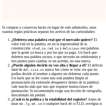
Si compras o conservas hacks en lugar de solo admirarlos, unas
cuantas reglas prácticas separan los activos de las curiosidades:
¿Deletrea una palabra real que el mercado quiere?
El
valor está en la palabra, no en la ingeniosidad de la
construcción.
,
y
son palabras
stud.io
rad.io
delicious
que la gente ya busca y por las que ya paga. Un hack que
deletrea una palabra oscura, o que necesita un subdominio y
tres puntos para cuadrar, es un acertijo, no una marca.
¿Puede alguien decirlo en voz alta y llegar a él?
El defecto
fatal de
nunca fue cómo se veía: era que no
del.icio.us
podías decirle el nombre a alguien sin deletrear cada punto.
Un hack que se lee como una sola palabra limpia al
pronunciarlo (la extensión desaparece dentro de la palabra)
vale mucho más que uno que requiere instrucciones de
puntuación. Si recomendarlo exige una lección de ortografía,
descuéntalo sin piedad.
¿Cuál es la política y la estabilidad del registro?
Antes de
tasar un
, un
o cualquier hack de ccTLD, averigua si
.ly
.io