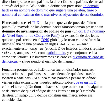
dirección
apunte a
una palabra, la dirección
es
la palabra, deletreada
a través del punto. Wikipedia lo define con precisión:
un domain
hack es un nombre de dominio que sugiere una palabra, frase o
nombre al concatenar dos o más niveles adyacentes de ese dominio
.
El mecanismo es el
TLD
— la parte que va después del último
punto. La mayoría de los domain hacks famosos toman prestado un
dominio de nivel superior de código de país
(un
ccTLD (Dominio
de Nivel Superior de Código de País)
), la extensión de dos letras
que cada país recibe en el
DNS
global, y lo usan como si fuera la
última sílaba de una palabra en inglés.
hizo
del.icio.us
exactamente esto: tomó
(el ccTLD de Estados Unidos), registró
.us
, antepuso
como
subdominio
, y el conjunto se leía
icio.us
del
como "delicious". Desmenuzamos ese caso en
el estudio de caso de
del.icio.us
, y sigue siendo el ejemplo de manual.
Funciona porque los ccTLD nunca fueron diseñados para ser
terminaciones de palabras: es un accidente de qué dos letras le
tocaron a cada país. (Si nunca te has parado a pensar de dónde
vienen estas extensiones, nuestro artículo sobre
qué es un TLD
cubre el terreno.) Un domain hack es lo que ocurre cuando alguien
se da cuenta de que el código de dos letras de un país también
deletrea un sufijo útil y decide construir una marca sobre esa
coincidencia.