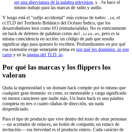
ser una abreviatura de la palabra television
, y
hace el
.fm
mismo trabajo para las marcas de radio y audio.
Y luego está el "sufijo accidental" más exitoso de todos:
, el
.io
ccTLD del Territorio Británico del Océano Índico, que los
desarrolladores leen como I/O (entrada/salida). No es estrictamente
un hack de deletreo de palabras como
, pero es la
del.icio.us
misma coincidencia en acción: un código de país que resulta
significar algo para quienes lo escriben. Profundizamos en por qué
esa extensión exige semejante prima en
por qué los dominios .io son
caros
y en la
página del TLD .io
.
Por qué las marcas y los flippers los
valoran
Quita la ingeniosidad y un domain hack compite por lo mismo que
cualquier gran dominio: es corto, es memorable y carga significado
en menos caracteres que nadie más. Un buen hack es una palabra
completa en tres o cuatro sílabas de dirección, sin nada
desperdiciado.
Para el tipo de producto que vive dentro del texto de otras personas
—un acortador de enlaces, un botón de compartir, un enlace de
invitación— esa brevedad es el producto entero. Cada carácter de