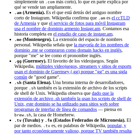
simplemente un
más corto), lo que en parte explica por
.com
qué se vende tan ampliamente.
(Armenia).
Es el que está detrás del antiguo nombre
.am
corto de Instagram. Wikipedia confirma que
es
el ccTLD
.am
de Armenia
y que
el servicio de fotos para móvil Instagram
usa el nombre de dominio armenio Instagr.am
. Contamos esa
historia completa en
el estudio de caso de instagr.am
.
(Montenegro).
La extensión del espacio de nombres
.me
personal. Wikipedia señala que
la mayoría de los nombres de
dominio .me se compraron como domain hacks en inglés
,
porque "me" se lee como el pronombre inglés.
(Guernsey).
El favorito de los videojuegos. Según
.gg
Wikipedia,
múltiples videojuegos, streamers y sitios de esports
usan el dominio de Guernsey (.gg) porque "gg" es una sigla
común
de "good game".
(Santa Elena).
Una broma interna de desarrolladores,
.sh
porque
también es la extensión de archivo de los scripts
.sh
de shell de Unix. Wikipedia observa que
dado que la
extensión de archivo .sh también la usan los scripts de shell de
Unix, este dominio se ha utilizado para sitios web sobre
programas de interfaz de línea de comandos
— piensa en
, la casa de Homebrew.
brew.sh
(Tuvalu) y
(Estados Federados de Micronesia).
El
.tv
.fm
par de medios.
es, en palabras de Wikipedia,
popular, y
.tv
por tanto económicamente valioso, porque TV también resulta