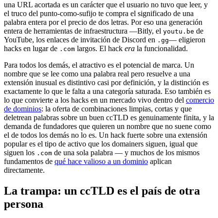
una URL acortada es un carácter que el usuario no tuvo que leer, y
el truco del punto-como-sufijo te compra el significado de una
palabra entera por el precio de dos letras. Por eso una generación
entera de herramientas de infraestructura —Bitly, el
de
youtu.be
YouTube, los enlaces de invitación de Discord en
— eligieron
.gg
hacks en lugar de
largos. El hack
era
la funcionalidad.
.com
Para todos los demás, el atractivo es el potencial de marca. Un
nombre que se lee como una palabra real pero resuelve a una
extensión inusual es distintivo casi por definición, y la distinción es
exactamente lo que le falta a una categoría saturada. Eso también es
lo que convierte a los hacks en un mercado vivo dentro del
comercio
de dominios
: la oferta de combinaciones limpias, cortas y que
deletrean palabras sobre un buen ccTLD es genuinamente finita, y la
demanda de fundadores que quieren un nombre que no suene como
el de todos los demás no lo es. Un hack fuerte sobre una extensión
popular es el tipo de activo que los domainers siguen, igual que
siguen los
de una sola palabra — y muchos de los mismos
.com
fundamentos de
qué hace valioso a un dominio
aplican
directamente.
La trampa: un ccTLD es el país de otra
persona