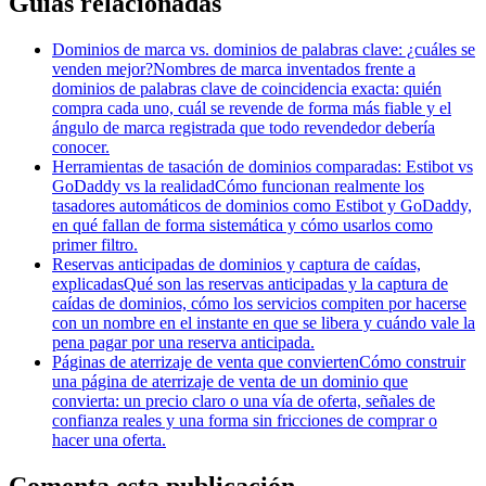
Guías relacionadas
Dominios de marca vs. dominios de palabras clave: ¿cuáles se
venden mejor?
Nombres de marca inventados frente a
dominios de palabras clave de coincidencia exacta: quién
compra cada uno, cuál se revende de forma más fiable y el
ángulo de marca registrada que todo revendedor debería
conocer.
Herramientas de tasación de dominios comparadas: Estibot vs
GoDaddy vs la realidad
Cómo funcionan realmente los
tasadores automáticos de dominios como Estibot y GoDaddy,
en qué fallan de forma sistemática y cómo usarlos como
primer filtro.
Reservas anticipadas de dominios y captura de caídas,
explicadas
Qué son las reservas anticipadas y la captura de
caídas de dominios, cómo los servicios compiten por hacerse
con un nombre en el instante en que se libera y cuándo vale la
pena pagar por una reserva anticipada.
Páginas de aterrizaje de venta que convierten
Cómo construir
una página de aterrizaje de venta de un dominio que
convierta: un precio claro o una vía de oferta, señales de
confianza reales y una forma sin fricciones de comprar o
hacer una oferta.
Comenta esta publicación