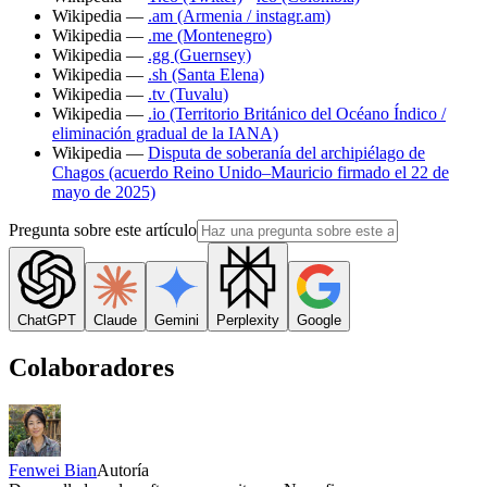
Wikipedia —
.am (Armenia / instagr.am)
Wikipedia —
.me (Montenegro)
Wikipedia —
.gg (Guernsey)
Wikipedia —
.sh (Santa Elena)
Wikipedia —
.tv (Tuvalu)
Wikipedia —
.io (Territorio Británico del Océano Índico /
eliminación gradual de la IANA)
Wikipedia —
Disputa de soberanía del archipiélago de
Chagos (acuerdo Reino Unido–Mauricio firmado el 22 de
mayo de 2025)
Pregunta sobre este artículo
ChatGPT
Claude
Gemini
Perplexity
Google
Colaboradores
Fenwei Bian
Autoría