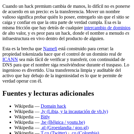
Cuando un hack premium cambia de manos, lo difícil no es ponerse
de acuerdo en un precio: es la transferencia. Mover un nombre
valioso significa probar quién lo posee, entregarlo sin que el sitio se
caiga y confiar en que la otra parte de verdad cumpla. Esa es la
misma fricción que hay detrás de cualquier
intercambio de dominios
de alto valor, y es peor para un hack, donde el nombre a menudo
es
infraestructura en vivo dentro del producto de alguien.
Esta es la brecha que
Namefi
está construido para cerrar: la
propiedad tokenizada hace que el control de un dominio real de
ICANN
sea más fácil de verificar y transferir, con continuidad de
DNS para que el nombre siga resolviéndose durante el traspaso. Lo
ingenioso es divertido. Una transferencia limpia y auditable del
activo que hay debajo de la ingeniosidad es lo que te permite de
verdad operar con él.
Fuentes y lecturas adicionales
Wikipedia —
Domain hack
Wikipedia —
.ly (Libia, y la incautación de vb.ly)
Wikipedia —
Bitly
Wikipedia —
.be (Bélgica / youtu.be)
Wikipedia —
.gl (Groenlandia / goo.gl)
Wikipedia —
T.co (Twitter)
·
.co (Colombia)