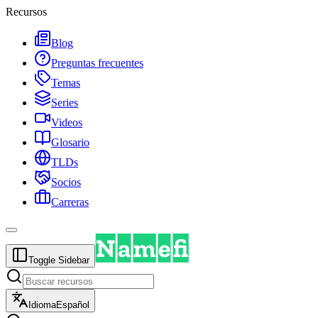
Recursos
Blog
Preguntas frecuentes
Temas
Series
Videos
Glosario
TLDs
Socios
Carreras
Toggle Sidebar
Idioma
Español