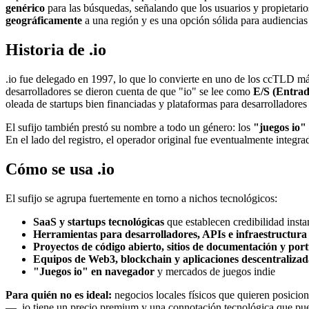
genérico
para las búsquedas, señalando que los usuarios y propietarios
geográficamente
a una región y es una opción sólida para audiencias
Historia de .io
.io fue delegado en 1997, lo que lo convierte en uno de los ccTLD má
desarrolladores se dieron cuenta de que "io" se lee como
E/S (Entrad
oleada de startups bien financiadas y plataformas para desarrolladores
El sufijo también prestó su nombre a todo un género: los
"juegos io"
En el lado del registro, el operador original fue eventualmente integra
Cómo se usa .io
El sufijo se agrupa fuertemente en torno a nichos tecnológicos:
SaaS y startups tecnológicas
que establecen credibilidad insta
Herramientas para desarrolladores, APIs e infraestructura
Proyectos de código abierto, sitios de documentación y port
Equipos de Web3, blockchain y aplicaciones descentralizad
"Juegos io" en navegador
y mercados de juegos indie
Para quién no es ideal:
negocios locales físicos que quieren posicio
— .io tiene un precio premium y una connotación tecnológica que puede