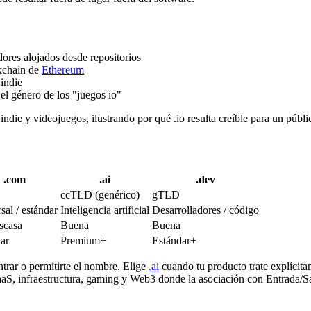
dores alojados desde repositorios
ckchain de
Ethereum
indie
l género de los "juegos io"
ndie y videojuegos, ilustrando por qué .io resulta creíble para un públi
.com
.ai
.dev
ccTLD (genérico)
gTLD
sal / estándar
Inteligencia artificial
Desarrolladores / código
scasa
Buena
Buena
ar
Premium+
Estándar+
rar o permitirte el nombre. Elige
.ai
cuando tu producto trate explícitam
aaS, infraestructura, gaming y Web3 donde la asociación con Entrada/Sa