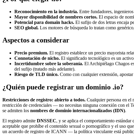
Reconocimiento en la industria.
Entre fundadores, ingenieros 
Mayor disponibilidad de nombres cortos.
El espacio de nomb
Potencial para domain hacks.
El sufijo de dos letras encaja p
SEO global.
Los motores de búsqueda lo tratan como genérico, p
Aspectos a considerar
Precio premium.
El registro establece un precio mayorista relat
Connotación de nicho.
El significado tecnológico es un activ
Incertidumbre sobre la soberanía.
El Archipiélago Chagos es 
del sufijo (tratado más adelante).
Riesgo de TLD único.
Como con cualquier extensión, apostar t
¿Quién puede registrar un dominio .io?
Restricciones de registro: abierto a todos.
Cualquier persona en el 
restricción de credenciales — no necesitas ninguna conexión con el T
se admiten los
nombres de dominio internacionalizados (IDN)
.
El registro admite
DNSSEC
, y se aplica el comportamiento estándar 
aceptable que prohíbe el contenido sexual o pornográfico y el uso qu
un acuerdo de registro de ICANN — la política vinculante está publi