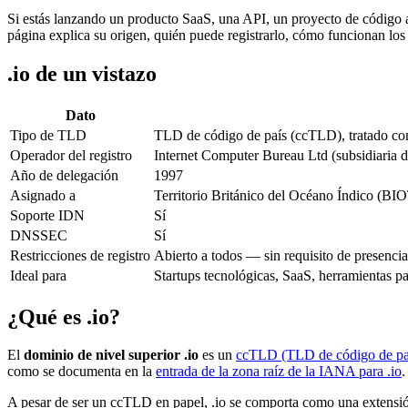
Si estás lanzando un producto SaaS, una API, un proyecto de código a
página explica su origen, quién puede registrarlo, cómo funcionan los
.io de un vistazo
Dato
Tipo de TLD
TLD de código de país (ccTLD), tratado c
Operador del registro
Internet Computer Bureau Ltd (subsidiaria de
Año de delegación
1997
Asignado a
Territorio Británico del Océano Índico (BI
Soporte IDN
Sí
DNSSEC
Sí
Restricciones de registro
Abierto a todos — sin requisito de presencia
Ideal para
Startups tecnológicas, SaaS, herramientas p
¿Qué es .io?
El
dominio de nivel superior .io
es un
ccTLD (TLD de código de pa
como se documenta en la
entrada de la zona raíz de la IANA para .io
.
A pesar de ser un ccTLD en papel, .io se comporta como una extensió