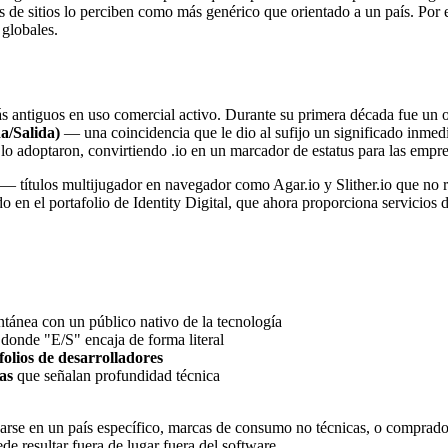
 de sitios lo perciben como más genérico que orientado a un país. Por e
 globales.
s antiguos en uso comercial activo. Durante su primera década fue un o
a/Salida)
— una coincidencia que le dio al sufijo un significado inmed
 lo adoptaron, convirtiendo .io en un marcador de estatus para las empr
— títulos multijugador en navegador como Agar.io y Slither.io que no r
do en el portafolio de Identity Digital, que ahora proporciona servicios 
ntánea con un público nativo de la tecnología
donde "E/S" encaja de forma literal
folios de desarrolladores
as
que señalan profundidad técnica
narse en un país específico, marcas de consumo no técnicas, o comprad
 resultar fuera de lugar fuera del software.