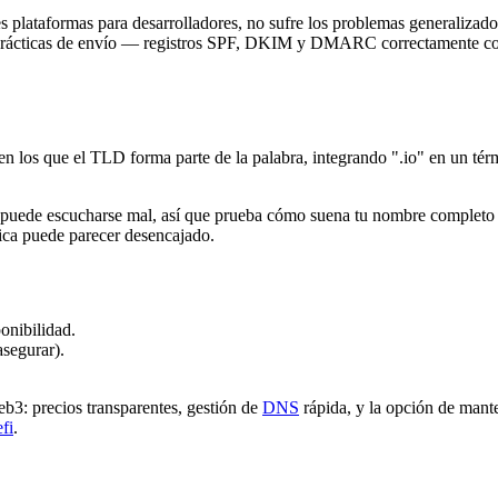
s plataformas para desarrolladores, no sufre los problemas generalizado
prácticas de envío — registros SPF, DKIM y DMARC correctamente confi
 los que el TLD forma parte de la palabra, integrando ".io" en un tér
o" puede escucharse mal, así que prueba cómo suena tu nombre completo 
ica puede parecer desencajado.
onibilidad.
asegurar).
3: precios transparentes, gestión de
DNS
rápida, y la opción de man
fi
.