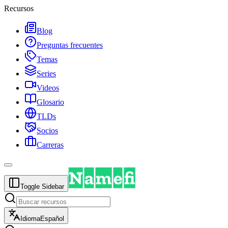
Recursos
Blog
Preguntas frecuentes
Temas
Series
Videos
Glosario
TLDs
Socios
Carreras
Toggle Sidebar
Idioma
Español