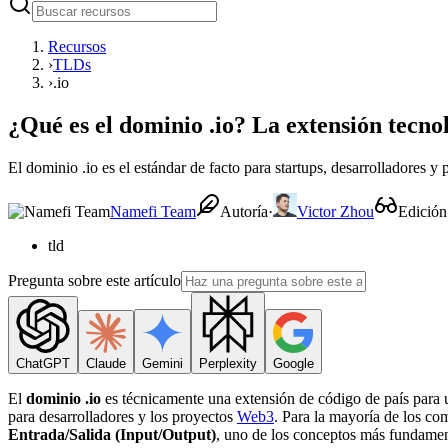
Recursos
›
TLDs
›
.io
¿Qué es el dominio .io? La extensión tecn
El dominio .io es el estándar de facto para startups, desarrolladores 
Namefi Team
Autoría
·
Victor Zhou
Edición
tld
Pregunta sobre este artículo
ChatGPT
Claude
Gemini
Perplexity
Google
El
dominio .io
es técnicamente una extensión de código de país para un
para desarrolladores y los proyectos
Web3
. Para la mayoría de los co
Entrada/Salida (Input/Output)
, uno de los conceptos más fundament