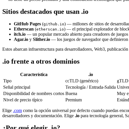
Sitios destacados que usan .io
GitHub Pages
(
) — millones de sitios de desarrolla
github.io
Etherscan
(
) — el principal explorador de blo
etherscan.io
itch.io
— un popular mercado abierto para creadores de juegos 
Agar.io
y
Slither.io
— los juegos de navegador que definieron e
Estos abarcan infraestructura para desarrolladores, Web3, publicación i
.io frente a otros dominios
Característica
.io
Tipo
ccTLD (genérico)
gTLD
Señal principal
Tecnología / Entrada-Salida
Univer
Disponibilidad de nombres cortos
Buena
Muy e
Nivel de precio típico
Premium
Estánd
Elige
.com
como la opción universal por defecto cuando puedas encont
desarrolladores y documentación. Elige
.io
para tecnología general, S
¿Por qué elegir .io?