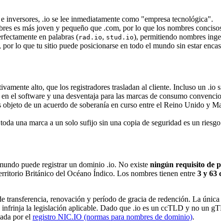
e inversores, .io se lee inmediatamente como "empresa tecnológica".
res es más joven y pequeño que .com, por lo que los nombres concisos
erfectamente en palabras (
,
), permitiendo nombres ing
rad.io
stud.io
or lo que tu sitio puede posicionarse en todo el mundo sin estar encas
ivamente alto, que los registradores trasladan al cliente. Incluso un .io 
o en el software y una desventaja para las marcas de consumo convencio
objeto de un acuerdo de soberanía en curso entre el Reino Unido y Mau
oda una marca a un solo sufijo sin una copia de seguridad es un riesgo 
mundo puede registrar un dominio .io. No existe
ningún requisito de p
erritorio Británico del Océano Índico. Los nombres tienen entre
3 y 63 
de transferencia, renovación y período de gracia de redención. La únic
e infrinja la legislación aplicable. Dado que .io es un ccTLD y no un
cada por el
registro NIC.IO (normas para nombres de dominio)
.