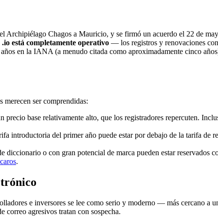
 del Archipiélago Chagos a Mauricio, y se firmó un acuerdo el 22 de m
,
.io está completamente operativo
— los registros y renovaciones cont
 años en la IANA (a menudo citada como aproximadamente cinco años), 
s merecen ser comprendidas:
un precio base relativamente alto, que los registradores repercuten. Inclu
ifa introductoria del primer año puede estar por debajo de la tarifa de 
e diccionario o con gran potencial de marca pueden estar reservados co
 caros
.
ctrónico
rolladores e inversores se lee como serio y moderno — más cercano a una
e correo agresivos tratan con sospecha.