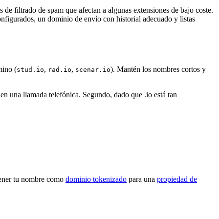
s de filtrado de spam que afectan a algunas extensiones de bajo coste.
gurados, un dominio de envío con historial adecuado y listas
mino (
,
,
). Mantén los nombres cortos y
stud.io
rad.io
scenar.io
en una llamada telefónica. Segundo, dado que .io está tan
tener tu nombre como
dominio tokenizado
para una
propiedad de