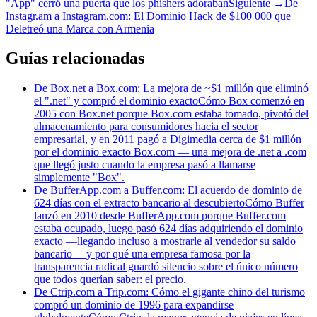
"App" cerró una puerta que los phishers adoraban
Siguiente
→
De
Instagr.am a Instagram.com: El Dominio Hack de $100 000 que
Deletreó una Marca con Armenia
Guías relacionadas
De Box.net a Box.com: La mejora de ~$1 millón que eliminó
el ".net" y compró el dominio exacto
Cómo Box comenzó en
2005 con Box.net porque Box.com estaba tomado, pivotó del
almacenamiento para consumidores hacia el sector
empresarial, y en 2011 pagó a Digimedia cerca de $1 millón
por el dominio exacto Box.com — una mejora de .net a .com
que llegó justo cuando la empresa pasó a llamarse
simplemente "Box".
De BufferApp.com a Buffer.com: El acuerdo de dominio de
624 días con el extracto bancario al descubierto
Cómo Buffer
lanzó en 2010 desde BufferApp.com porque Buffer.com
estaba ocupado, luego pasó 624 días adquiriendo el dominio
exacto —llegando incluso a mostrarle al vendedor su saldo
bancario— y por qué una empresa famosa por la
transparencia radical guardó silencio sobre el único número
que todos querían saber: el precio.
De Ctrip.com a Trip.com: Cómo el gigante chino del turismo
compró un dominio de 1996 para expandirse