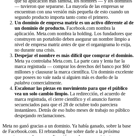
que su aplicación más famosa, los nombres — y los dominios
— tuvieron que separarse. La mayoría de las empresas se
encuentran con una versión más pequeña de esto cuando un
segundo producto importa tanto como el primero.
Un dominio de empresa matriz es un activo diferente al de
un dominio de producto.
Facebook.com nombra la
aplicación. Meta.com nombra la holding. Los fundadores que
construyen un portafolio deben asegurar un nombre limpio a
nivel de empresa matriz
antes
de que el organigrama lo exija,
no durante una crisis.
Despejar el nombre es más difícil que comprar el dominio.
Meta ya controlaba Meta.com. La parte cara y lenta fue la
marca registrada — comprar los derechos del banco por $60
millones y clausurar la marca científica. Un dominio excelente
que posees no vale nada si alguien más es dueño de la
palabra
comercialmente.
Escalonar las piezas en movimiento para que el público
vea un solo cambio limpio.
La redirección, el acuerdo de
marca registrada, el cierre científico y el anuncio fueron
secuenciados para que el 28 de octubre todo pareciera
instantáneo. Detrás de eso hubo meses de trabajo no público
despejando reclamaciones.
Meta no ganó gracias a un dominio. Ya había ganado, sobre la base
de Facebook.com. El rebranding fue sobre darle a la
próxima