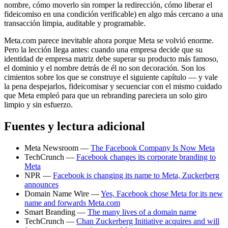
nombre, cómo moverlo sin romper la redirección, cómo liberar el
fideicomiso en una condición verificable) en algo más cercano a una
transacción limpia, auditable y programable.
Meta.com parece inevitable ahora porque Meta se volvió enorme.
Pero la lección llega antes: cuando una empresa decide que su
identidad de empresa matriz debe superar su producto más famoso,
el dominio y el nombre detrás de él no son decoración. Son los
cimientos sobre los que se construye el siguiente capítulo — y vale
la pena despejarlos, fideicomisar y secuenciar con el mismo cuidado
que Meta empleó para que un rebranding pareciera un solo giro
limpio y sin esfuerzo.
Fuentes y lectura adicional
Meta Newsroom —
The Facebook Company Is Now Meta
TechCrunch —
Facebook changes its corporate branding to
Meta
NPR —
Facebook is changing its name to Meta, Zuckerberg
announces
Domain Name Wire —
Yes, Facebook chose Meta for its new
name and forwards Meta.com
Smart Branding —
The many lives of a domain name
TechCrunch —
Chan Zuckerberg Initiative acquires and will