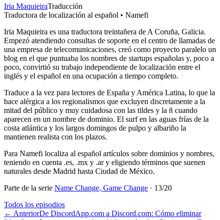
Iria Maquieira
Traducción
Traductora de localización al español • Namefi
Iria Maquieira es una traductora treintañera de A Coruña, Galicia.
Empezó atendiendo consultas de soporte en el centro de llamadas de
una empresa de telecomunicaciones, creó como proyecto paralelo un
blog en el que puntuaba los nombres de startups españolas y, poco a
poco, convirtió su trabajo independiente de localización entre el
inglés y el español en una ocupación a tiempo completo.
Traduce a la vez para lectores de España y América Latina, lo que la
hace alérgica a los regionalismos que excluyen discretamente a la
mitad del público y muy cuidadosa con las tildes y la ñ cuando
aparecen en un nombre de dominio. El surf en las aguas frías de la
costa atlántica y los largos domingos de pulpo y albariño la
mantienen realista con los plazos.
Para Namefi localiza al español artículos sobre dominios y nombres,
teniendo en cuenta .es, .mx y .ar y eligiendo términos que suenen
naturales desde Madrid hasta Ciudad de México.
Parte de la serie
Name Change, Game Change
·
13
/
20
Todos los episodios
←
Anterior
De DiscordApp.com a Discord.com: Cómo eliminar