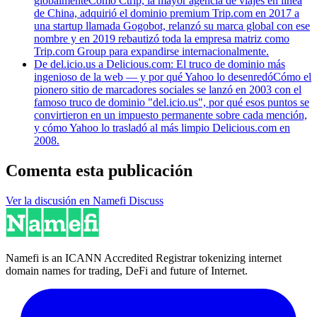
globalmente
Cómo Ctrip, la mayor agencia de viajes en línea
de China, adquirió el dominio premium Trip.com en 2017 a
una startup llamada Gogobot, relanzó su marca global con ese
nombre y en 2019 rebautizó toda la empresa matriz como
Trip.com Group para expandirse internacionalmente.
De del.icio.us a Delicious.com: El truco de dominio más
ingenioso de la web — y por qué Yahoo lo desenredó
Cómo el
pionero sitio de marcadores sociales se lanzó en 2003 con el
famoso truco de dominio "del.icio.us", por qué esos puntos se
convirtieron en un impuesto permanente sobre cada mención,
y cómo Yahoo lo trasladó al más limpio Delicious.com en
2008.
Comenta esta publicación
Ver la discusión en Namefi Discuss
Namefi is an ICANN Accredited Registrar tokenizing internet
domain names for trading, DeFi and future of Internet.