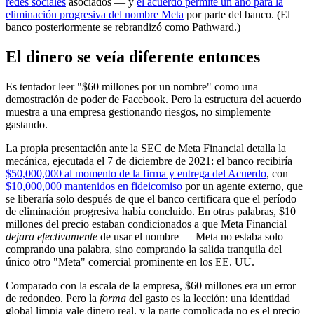
redes sociales
asociados — y
el acuerdo permite un año para la
eliminación progresiva del nombre Meta
por parte del banco. (El
banco posteriormente se rebrandizó como Pathward.)
El dinero se veía diferente entonces
Es tentador leer "$60 millones por un nombre" como una
demostración de poder de Facebook. Pero la estructura del acuerdo
muestra a una empresa gestionando riesgos, no simplemente
gastando.
La propia presentación ante la SEC de Meta Financial detalla la
mecánica, ejecutada el 7 de diciembre de 2021: el banco recibiría
$50,000,000 al momento de la firma y entrega del Acuerdo
, con
$10,000,000 mantenidos en fideicomiso
por un agente externo, que
se liberaría solo después de que el banco certificara que el período
de eliminación progresiva había concluido. En otras palabras, $10
millones del precio estaban condicionados a que Meta Financial
dejara efectivamente
de usar el nombre — Meta no estaba solo
comprando una palabra, sino comprando la salida tranquila del
único otro "Meta" comercial prominente en los EE. UU.
Comparado con la escala de la empresa, $60 millones era un error
de redondeo. Pero la
forma
del gasto es la lección: una identidad
global limpia vale dinero real, y la parte complicada no es el precio