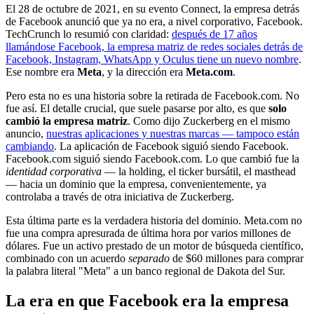
El 28 de octubre de 2021, en su evento Connect, la empresa detrás
de Facebook anunció que ya no era, a nivel corporativo, Facebook.
TechCrunch lo resumió con claridad:
después de 17 años
llamándose Facebook, la empresa matriz de redes sociales detrás de
Facebook, Instagram, WhatsApp y Oculus tiene un nuevo nombre
.
Ese nombre era
Meta
, y la dirección era
Meta.com
.
Pero esta no es una historia sobre la retirada de Facebook.com. No
fue así. El detalle crucial, que suele pasarse por alto, es que
solo
cambió la empresa matriz
. Como dijo Zuckerberg en el mismo
anuncio,
nuestras aplicaciones y nuestras marcas — tampoco están
cambiando
. La aplicación de Facebook siguió siendo Facebook.
Facebook.com siguió siendo Facebook.com. Lo que cambió fue la
identidad corporativa
— la holding, el ticker bursátil, el masthead
— hacia un dominio que la empresa, convenientemente, ya
controlaba a través de otra iniciativa de Zuckerberg.
Esta última parte es la verdadera historia del dominio. Meta.com no
fue una compra apresurada de última hora por varios millones de
dólares. Fue un activo prestado de un motor de búsqueda científico,
combinado con un acuerdo
separado
de $60 millones para comprar
la palabra literal "Meta" a un banco regional de Dakota del Sur.
La era en que Facebook era la empresa