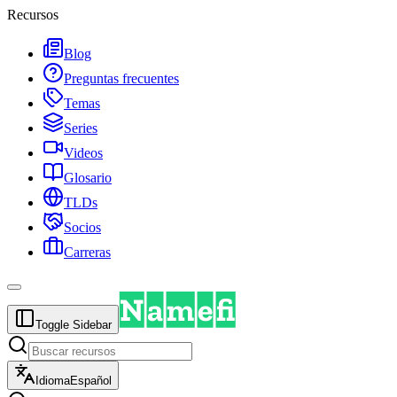
Recursos
Blog
Preguntas frecuentes
Temas
Series
Videos
Glosario
TLDs
Socios
Carreras
Toggle Sidebar
Idioma
Español