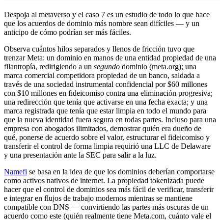
Despoja al metaverso y el caso 7 es un estudio de todo lo que hace
que los acuerdos de dominio más nombre sean difíciles — y un
anticipo de cómo podrían ser más fáciles.
Observa cuántos hilos separados y llenos de fricción tuvo que
trenzar Meta: un dominio en manos de una entidad propiedad de una
filantropía, redirigiendo a un
segundo
dominio (meta.org); una
marca comercial competidora propiedad de un banco, saldada a
través de una sociedad instrumental confidencial por $60 millones
con $10 millones en fideicomiso contra una eliminación progresiva;
una redirección que tenía que activarse en una fecha exacta; y una
marca registrada que tenía que estar limpia en todo el mundo para
que la nueva identidad fuera segura en todas partes. Incluso para una
empresa con abogados ilimitados, demostrar quién era dueño de
qué, ponerse de acuerdo sobre el valor, estructurar el fideicomiso y
transferir el control de forma limpia requirió una LLC de Delaware
y una presentación ante la SEC para salir a la luz.
Namefi
se basa en la idea de que los dominios deberían comportarse
como activos nativos de internet. La propiedad tokenizada puede
hacer que el control de dominios sea más fácil de verificar, transferir
e integrar en flujos de trabajo modernos mientras se mantiene
compatible con DNS — convirtiendo las partes más oscuras de un
acuerdo como este (quién realmente tiene Meta.com, cuánto vale el