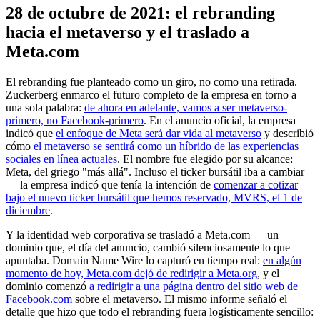
28 de octubre de 2021: el rebranding
hacia el metaverso y el traslado a
Meta.com
El rebranding fue planteado como un giro, no como una retirada.
Zuckerberg enmarco el futuro completo de la empresa en torno a
una sola palabra:
de ahora en adelante, vamos a ser metaverso-
primero, no Facebook-primero
. En el anuncio oficial, la empresa
indicó que
el enfoque de Meta será dar vida al metaverso
y describió
cómo
el metaverso se sentirá como un híbrido de las experiencias
sociales en línea actuales
. El nombre fue elegido por su alcance:
Meta, del griego "más allá". Incluso el ticker bursátil iba a cambiar
— la empresa indicó que tenía la intención de
comenzar a cotizar
bajo el nuevo ticker bursátil que hemos reservado, MVRS, el 1 de
diciembre
.
Y la identidad web corporativa se trasladó a Meta.com — un
dominio que, el día del anuncio, cambió silenciosamente lo que
apuntaba. Domain Name Wire lo capturó en tiempo real:
en algún
momento de hoy, Meta.com dejó de redirigir a Meta.org
, y el
dominio comenzó
a redirigir a una página dentro del sitio web de
Facebook.com
sobre el metaverso. El mismo informe señaló el
detalle que hizo que todo el rebranding fuera logísticamente sencillo: