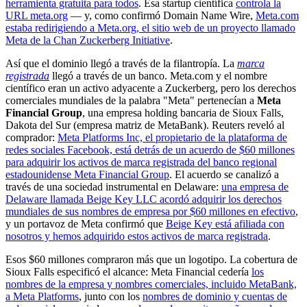
herramienta gratuita para todos
. Esa startup científica
controla la
URL meta.org
— y, como confirmó Domain Name Wire,
Meta.com
estaba redirigiendo a Meta.org, el sitio web de un proyecto llamado
Meta de la Chan Zuckerberg Initiative
.
Así que el dominio llegó a través de la filantropía. La
marca
registrada
llegó a través de un banco. Meta.com y el nombre
científico eran un activo adyacente a Zuckerberg, pero los derechos
comerciales mundiales de la palabra "Meta" pertenecían a
Meta
Financial Group
, una empresa holding bancaria de Sioux Falls,
Dakota del Sur (empresa matriz de MetaBank). Reuters reveló al
comprador:
Meta Platforms Inc, el propietario de la plataforma de
redes sociales Facebook, está detrás de un acuerdo de $60 millones
para adquirir los activos de marca registrada del banco regional
estadounidense Meta Financial Group
. El acuerdo se canalizó a
través de una sociedad instrumental en Delaware:
una empresa de
Delaware llamada Beige Key LLC acordó adquirir los derechos
mundiales de sus nombres de empresa por $60 millones en efectivo
,
y un portavoz de Meta confirmó que
Beige Key está afiliada con
nosotros y hemos adquirido estos activos de marca registrada
.
Esos $60 millones compraron más que un logotipo. La cobertura de
Sioux Falls especificó el alcance: Meta Financial cedería
los
nombres de la empresa y nombres comerciales, incluido MetaBank,
a Meta Platforms
, junto con los
nombres de dominio y cuentas de