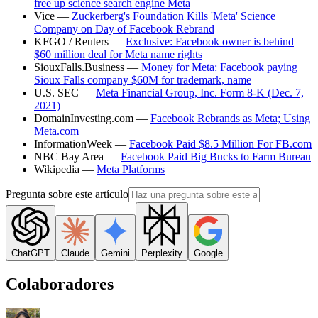
free up science search engine Meta
Vice —
Zuckerberg's Foundation Kills 'Meta' Science
Company on Day of Facebook Rebrand
KFGO / Reuters —
Exclusive: Facebook owner is behind
$60 million deal for Meta name rights
SiouxFalls.Business —
Money for Meta: Facebook paying
Sioux Falls company $60M for trademark, name
U.S. SEC —
Meta Financial Group, Inc. Form 8-K (Dec. 7,
2021)
DomainInvesting.com —
Facebook Rebrands as Meta; Using
Meta.com
InformationWeek —
Facebook Paid $8.5 Million For FB.com
NBC Bay Area —
Facebook Paid Big Bucks to Farm Bureau
Wikipedia —
Meta Platforms
Pregunta sobre este artículo
ChatGPT
Claude
Gemini
Perplexity
Google
Colaboradores