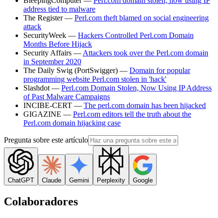
BleepingComputer —
Perl.com domain stolen, now using IP
address tied to malware
The Register —
Perl.com theft blamed on social engineering
attack
SecurityWeek —
Hackers Controlled Perl.com Domain
Months Before Hijack
Security Affairs —
Attackers took over the Perl.com domain
in September 2020
The Daily Swig (PortSwigger) —
Domain for popular
programming website Perl.com stolen in 'hack'
Slashdot —
Perl.com Domain Stolen, Now Using IP Address
of Past Malware Campaigns
INCIBE-CERT —
The perl.com domain has been hijacked
GIGAZINE —
Perl.com editors tell the truth about the
Perl.com domain hijacking case
Pregunta sobre este artículo
ChatGPT
Claude
Gemini
Perplexity
Google
Colaboradores