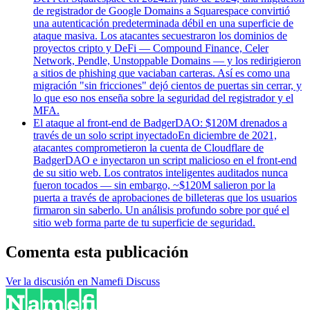
de registrador de Google Domains a Squarespace convirtió
una autenticación predeterminada débil en una superficie de
ataque masiva. Los atacantes secuestraron los dominios de
proyectos cripto y DeFi — Compound Finance, Celer
Network, Pendle, Unstoppable Domains — y los redirigieron
a sitios de phishing que vaciaban carteras. Así es como una
migración "sin fricciones" dejó cientos de puertas sin cerrar, y
lo que eso nos enseña sobre la seguridad del registrador y el
MFA.
El ataque al front-end de BadgerDAO: $120M drenados a
través de un solo script inyectado
En diciembre de 2021,
atacantes comprometieron la cuenta de Cloudflare de
BadgerDAO e inyectaron un script malicioso en el front-end
de su sitio web. Los contratos inteligentes auditados nunca
fueron tocados — sin embargo, ~$120M salieron por la
puerta a través de aprobaciones de billeteras que los usuarios
firmaron sin saberlo. Un análisis profundo sobre por qué el
sitio web forma parte de tu superficie de seguridad.
Comenta esta publicación
Ver la discusión en Namefi Discuss