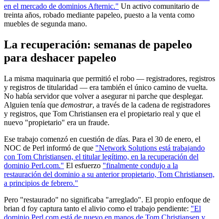
en el mercado de dominios Afternic."
Un activo comunitario de
treinta años, robado mediante papeleo, puesto a la venta como
muebles de segunda mano.
La recuperación: semanas de papeleo
para deshacer papeleo
La misma maquinaria que permitió el robo — registradores, registros
y registros de titularidad — era también el único camino de vuelta.
No había servidor que volver a asegurar ni parche que desplegar.
Alguien tenía que
demostrar
, a través de la cadena de registradores
y registros, que Tom Christiansen era el propietario real y que el
nuevo "propietario" era un fraude.
Ese trabajo comenzó en cuestión de días. Para el 30 de enero, el
NOC de Perl informó de que
"Network Solutions está trabajando
con Tom Christiansen, el titular legítimo, en la recuperación del
dominio Perl.com."
El esfuerzo
"finalmente condujo a la
restauración del dominio a su anterior propietario, Tom Christiansen,
a principios de febrero."
Pero "restaurado" no significaba "arreglado". El propio enfoque de
brian d foy captura tanto el alivio como el trabajo pendiente:
"El
dominio Perl.com está de nuevo en manos de Tom Christiansen y