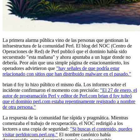
La primera alarma pública vino de las personas que gestionan la
infraestructura de la comunidad Perl. El blog del NOC (Centro de
Operaciones de Red) de Perl publicó que el dominio había sido
secuestrado "esta mañana" y ahora apuntaba a un lugar donde no
debería. Peor aún que una simple página de estacionamiento, los
operadores advirtieron que
"hay señales de que podría estar
relacionado con sitios que han distribuido malware en el pasado."
brian d foy lo hizo público el mismo día. Los informes sobre el
incidente confirmaron el momento con precisión:
"El 27 de enero, el
autor de programación Perl y editor de Perl.com brian d foy tuiteó
que el dominio perl.com estaba repentinamente registrado a nombre
de otra persona."
La respuesta de la comunidad fue rápida y pragmática. Mientras
comenzaba el trabajo de recuperación, el NOC redirigió a los
lectores a una copia de seguridad:
"Si buscas el contenido, puedes
visitar perldotcom.perl.org."
El nombre canónico había