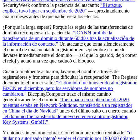
SecurityWeek confirmó la paciencia del atacante:
"El ataque,
explica, tuvo lugar en septiembre de 2020"
— aproximadamente
cuatro meses antes de que nadie viera los efectos.
¿Por qué la larga espera? Porque las reglas de las transferencias de
dominio recompensan la paciencia.
"ICANN prohíbe la
transferencia de un dominio durante 60 días tras la actualización de
la información de contacto."
Un atacante que toma silenciosamente
el control de una cuenta de registrador en septiembre no puede
llevarse inmediatamente el dominio — así que lo guardó, dejó correr
el reloj y actuó una vez que caducó el bloqueo.
Cuando finalmente actuaron, lavaron el nombre a través de
registradores y fronteras para dificultar la recuperación. The Register
documentó el primer salto:
"El dominio fue transferido al registrador
BizCN en diciembre, pero los servidores de nombres no
cambiaron."
BleepingComputer trazó el mismo camino
geográficamente: el dominio
"fue robado en septiembre de 2020
mientras estaba en Network Solutions, transferido a un registrador
en China el día de Navidad"
antes del último salto en enero, cuando
"el dominio fue transferido de nuevo en enero a otro registrador,
Key Systems, GmbH."
Y entonces intentaron cobrar. Con el nombre recién reubicado,
"el
titular no autorizado intentó vender el dominio por 190.000 dólares