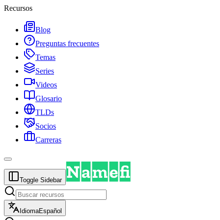
Recursos
Blog
Preguntas frecuentes
Temas
Series
Videos
Glosario
TLDs
Socios
Carreras
Toggle Sidebar
Idioma
Español