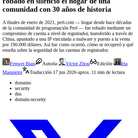
robado en silencio el hogar de una
comunidad con 30 años de historia
A finales de enero de 2021, perl.com — hogar desde hace décadas
de la comunidad de programación Perl — fue robado mediante un
compromiso de cuenta a nivel de registrador, transferido a través de
China, apuntado a una IP vinculada a malware y puesto a la venta
por 190.000 dólares. Así fue como ocurrió, cómo se recuperó y qué
enseña sobre la seguridad de las cuentas de registrador.
Fenwei Bian
Autoría
·
Victor Zhou
Edición
·
Iria
Maquieira
Traducción
·
17 jun 2026
·
aprox. 11 min de lectura
domains
security
dns
domain-security