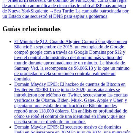
←
Anterior
El secuestro de dominio de Panix.com: cómo una regla
de aprobación automática de cinco días le robó al ISP más antiguo
de Nueva York
Siguiente
→
Sea Turtle: La campaña patrocinada por
un Estado que secuestró el DNS para espiar a gobiernos
Guías relacionadas
El Minuto de $12: Cuando Alguien Compró Google.com en
Silencio
En septiembre de 2015, un exempleado de Google
compró google.com a través de Google Domains por $12 y
tuvo el control administrativo del dominio más valioso del
mundo durante aproximadamente un minuto. La historia de
Sanmay Ved, la recompensa de $6,006.13 y lo que un minuto
de propiedad revela sobre quién controla realmente un
dominio.
Domain Mayday EP03: El hackeo de cuentas de Bitcoin en
Twitter en 2020
El 15 de julio de 2020, unos atacantes se
introdujeron por teléfono en Twitter, secuestraron las cuentas
verificadas de Obama, Biden, Musk, Gates, Apple y Uber, y
ejecutaron una estafa de duplicación de Bitcoin que les
reportó unos 118.000 dólares. Un análisis en profundidad de
cómo se robó el control de una identidad en línea y qué nos
enseña sobre ser dueño de un nombre.
Domain Mayday EP05: El secuestro masivo de dominios
DeFi en Squarespace en 2024
En julio de 2024, una migración