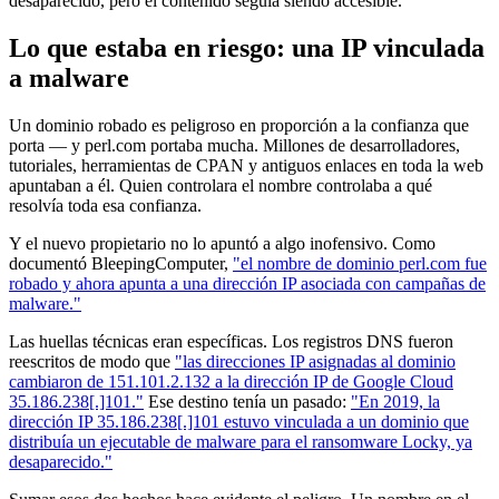
desaparecido, pero el contenido seguía siendo accesible.
Lo que estaba en riesgo: una IP vinculada
a malware
Un dominio robado es peligroso en proporción a la confianza que
porta — y perl.com portaba mucha. Millones de desarrolladores,
tutoriales, herramientas de CPAN y antiguos enlaces en toda la web
apuntaban a él. Quien controlara el nombre controlaba a qué
resolvía toda esa confianza.
Y el nuevo propietario no lo apuntó a algo inofensivo. Como
documentó BleepingComputer,
"el nombre de dominio perl.com fue
robado y ahora apunta a una dirección IP asociada con campañas de
malware."
Las huellas técnicas eran específicas. Los registros DNS fueron
reescritos de modo que
"las direcciones IP asignadas al dominio
cambiaron de 151.101.2.132 a la dirección IP de Google Cloud
35.186.238[.]101."
Ese destino tenía un pasado:
"En 2019, la
dirección IP 35.186.238[.]101 estuvo vinculada a un dominio que
distribuía un ejecutable de malware para el ransomware Locky, ya
desaparecido."