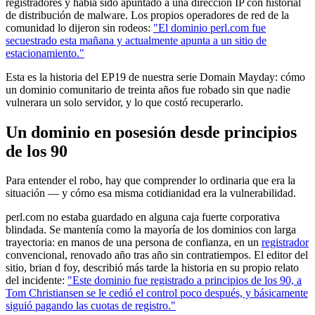
registradores y había sido apuntado a una dirección IP con historial
de distribución de malware. Los propios operadores de red de la
comunidad lo dijeron sin rodeos:
"El dominio perl.com fue
secuestrado esta mañana y actualmente apunta a un sitio de
estacionamiento."
Esta es la historia del EP19 de nuestra serie Domain Mayday: cómo
un dominio comunitario de treinta años fue robado sin que nadie
vulnerara un solo servidor, y lo que costó recuperarlo.
Un dominio en posesión desde principios
de los 90
Para entender el robo, hay que comprender lo ordinaria que era la
situación — y cómo esa misma cotidianidad era la vulnerabilidad.
perl.com no estaba guardado en alguna caja fuerte corporativa
blindada. Se mantenía como la mayoría de los dominios con larga
trayectoria: en manos de una persona de confianza, en un
registrador
convencional, renovado año tras año sin contratiempos. El editor del
sitio, brian d foy, describió más tarde la historia en su propio relato
del incidente:
"Este dominio fue registrado a principios de los 90, a
Tom Christiansen se le cedió el control poco después, y básicamente
siguió pagando las cuotas de registro."