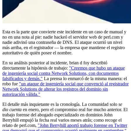
Esta es la parte que convierte este incidente en un caso de manual y
no en una nota al pie: nadie hackeó el servidor web de perl.com y
nadie adivinó una contraseña de DNS. El ataque ocurrió un nivel
más arriba, en el registrador — la empresa que mantiene el registro
autoritativo de quién posee el nombre.
En su análisis posterior al incidente, brian d foy describió
directamente la hipótesis de trabajo:
"Creemos que hubo un ataque
de ingeniería social contra Network Solutions, con documentos
falsificados y demás."
La prensa lo enmarcó de la misma manera: el
robo fue
"un ataque de ingeniería social que convenció al registrador
Network Solutions de alterar los registros del dominio sin
autorización válida."
El detalle más inquietante es la cronología. La comunidad solo
se
dio cuenta
en enero, pero el compromiso real fue mucho anterior. El
trabajo forense del abogado especializado en dominios John
Berryhill empujó la fecha real varios meses atrás; como recoge el
relato de perl.com,
"John Berryhill aportó trabajo forense en Twitter
que demostró que el compromiso ocurrió realmente en septiembre."