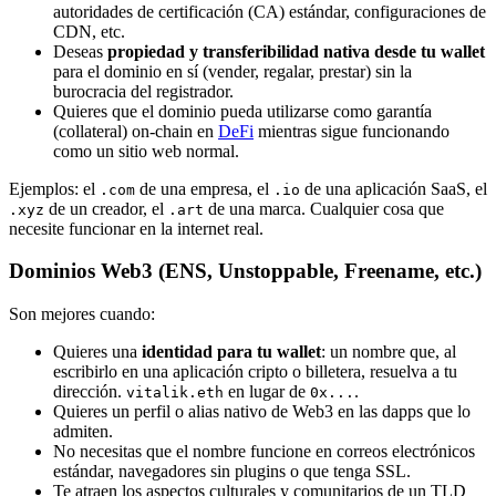
autoridades de certificación (CA) estándar, configuraciones de
CDN, etc.
Deseas
propiedad y transferibilidad nativa desde tu wallet
para el dominio en sí (vender, regalar, prestar) sin la
burocracia del registrador.
Quieres que el dominio pueda utilizarse como garantía
(collateral) on-chain en
DeFi
mientras sigue funcionando
como un sitio web normal.
Ejemplos: el
de una empresa, el
de una aplicación SaaS, el
.com
.io
de un creador, el
de una marca. Cualquier cosa que
.xyz
.art
necesite funcionar en la internet real.
Dominios Web3 (ENS, Unstoppable, Freename, etc.)
Son mejores cuando:
Quieres una
identidad para tu wallet
: un nombre que, al
escribirlo en una aplicación cripto o billetera, resuelva a tu
dirección.
en lugar de
.
vitalik.eth
0x...
Quieres un perfil o alias nativo de Web3 en las dapps que lo
admiten.
No necesitas que el nombre funcione en correos electrónicos
estándar, navegadores sin plugins o que tenga SSL.
Te atraen los aspectos culturales y comunitarios de un TLD