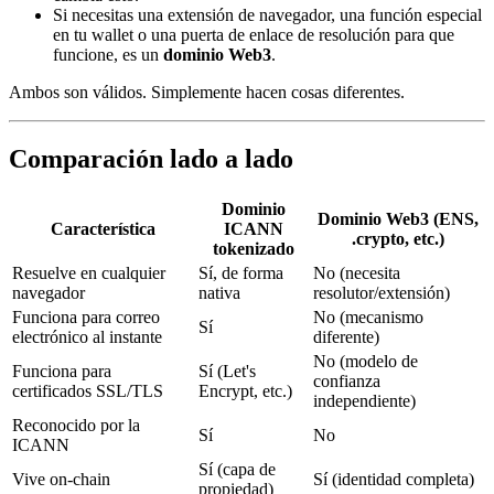
Si necesitas una extensión de navegador, una función especial
en tu wallet o una puerta de enlace de resolución para que
funcione, es un
dominio Web3
.
Ambos son válidos. Simplemente hacen cosas diferentes.
Comparación lado a lado
Dominio
Dominio Web3 (ENS,
Característica
ICANN
.crypto, etc.)
tokenizado
Resuelve en cualquier
Sí, de forma
No (necesita
navegador
nativa
resolutor/extensión)
Funciona para correo
No (mecanismo
Sí
electrónico al instante
diferente)
No (modelo de
Funciona para
Sí (Let's
confianza
certificados SSL/TLS
Encrypt, etc.)
independiente)
Reconocido por la
Sí
No
ICANN
Sí (capa de
Vive on-chain
Sí (identidad completa)
propiedad)