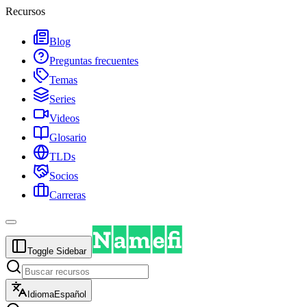
Recursos
Blog
Preguntas frecuentes
Temas
Series
Videos
Glosario
TLDs
Socios
Carreras
Toggle Sidebar
Idioma
Español