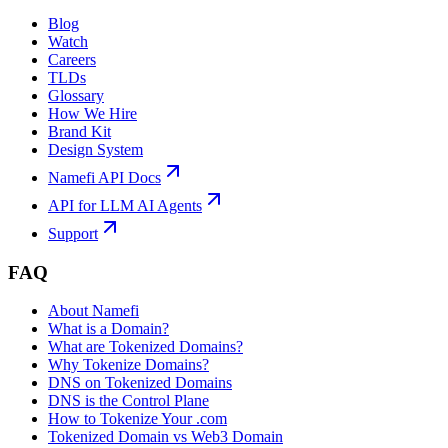
Blog
Watch
Careers
TLDs
Glossary
How We Hire
Brand Kit
Design System
Namefi API Docs
API for LLM AI Agents
Support
FAQ
About Namefi
What is a Domain?
What are Tokenized Domains?
Why Tokenize Domains?
DNS on Tokenized Domains
DNS is the Control Plane
How to Tokenize Your .com
Tokenized Domain vs Web3 Domain