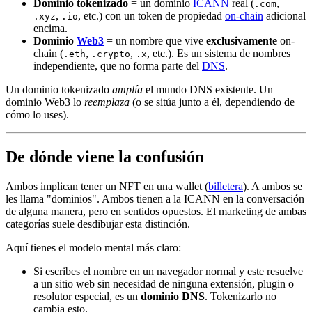
Dominio tokenizado
= un dominio
ICANN
real (
,
.com
,
, etc.) con un token de propiedad
on-chain
adicional
.xyz
.io
encima.
Dominio
Web3
= un nombre que vive
exclusivamente
on-
chain (
,
,
, etc.). Es un sistema de nombres
.eth
.crypto
.x
independiente, que no forma parte del
DNS
.
Un dominio tokenizado
amplía
el mundo DNS existente. Un
dominio Web3 lo
reemplaza
(o se sitúa junto a él, dependiendo de
cómo lo uses).
De dónde viene la confusión
Ambos implican tener un NFT en una wallet (
billetera
). A ambos se
les llama "dominios". Ambos tienen a la ICANN en la conversación
de alguna manera, pero en sentidos opuestos. El marketing de ambas
categorías suele desdibujar esta distinción.
Aquí tienes el modelo mental más claro:
Si escribes el nombre en un navegador normal y este resuelve
a un sitio web sin necesidad de ninguna extensión, plugin o
resolutor especial, es un
dominio DNS
. Tokenizarlo no
cambia esto.