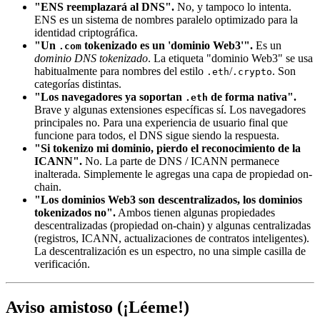
"ENS reemplazará al DNS".
No, y tampoco lo intenta.
ENS es un sistema de nombres paralelo optimizado para la
identidad criptográfica.
"Un
tokenizado es un 'dominio Web3'".
Es un
.com
dominio DNS tokenizado
. La etiqueta "dominio Web3" se usa
habitualmente para nombres del estilo
/
. Son
.eth
.crypto
categorías distintas.
"Los navegadores ya soportan
de forma nativa".
.eth
Brave y algunas extensiones específicas sí. Los navegadores
principales no. Para una experiencia de usuario final que
funcione para todos, el DNS sigue siendo la respuesta.
"Si tokenizo mi dominio, pierdo el reconocimiento de la
ICANN".
No. La parte de DNS / ICANN permanece
inalterada. Simplemente le agregas una capa de propiedad on-
chain.
"Los dominios Web3 son descentralizados, los dominios
tokenizados no".
Ambos tienen algunas propiedades
descentralizadas (propiedad on-chain) y algunas centralizadas
(registros, ICANN, actualizaciones de contratos inteligentes).
La descentralización es un espectro, no una simple casilla de
verificación.
Aviso amistoso (¡Léeme!)