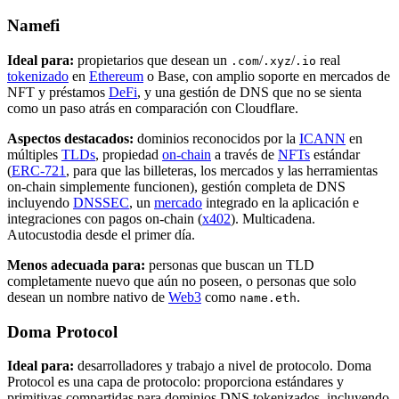
Namefi
Ideal para:
propietarios que desean un
/
/
real
.com
.xyz
.io
tokenizado
en
Ethereum
o Base, con amplio soporte en mercados de
NFT y préstamos
DeFi
, y una gestión de DNS que no se sienta
como un paso atrás en comparación con Cloudflare.
Aspectos destacados:
dominios reconocidos por la
ICANN
en
múltiples
TLDs
, propiedad
on-chain
a través de
NFTs
estándar
(
ERC-721
, para que las billeteras, los mercados y las herramientas
on-chain simplemente funcionen), gestión completa de DNS
incluyendo
DNSSEC
, un
mercado
integrado en la aplicación e
integraciones con pagos on-chain (
x402
). Multicadena.
Autocustodia desde el primer día.
Menos adecuada para:
personas que buscan un TLD
completamente nuevo que aún no poseen, o personas que solo
desean un nombre nativo de
Web3
como
.
name.eth
Doma Protocol
Ideal para:
desarrolladores y trabajo a nivel de protocolo. Doma
Protocol es una capa de protocolo: proporciona estándares y
primitivas compartidas para dominios DNS tokenizados, incluyendo