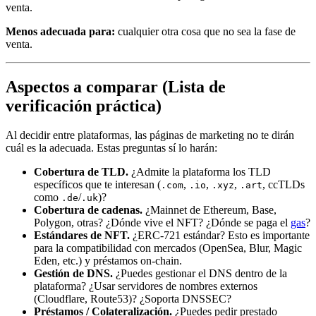
venta.
Menos adecuada para:
cualquier otra cosa que no sea la fase de
venta.
Aspectos a comparar (Lista de
verificación práctica)
Al decidir entre plataformas, las páginas de marketing no te dirán
cuál es la adecuada. Estas preguntas sí lo harán:
Cobertura de TLD.
¿Admite la plataforma los TLD
específicos que te interesan (
,
,
,
, ccTLDs
.com
.io
.xyz
.art
como
/
)?
.de
.uk
Cobertura de cadenas.
¿Mainnet de Ethereum, Base,
Polygon, otras? ¿Dónde vive el NFT? ¿Dónde se paga el
gas
?
Estándares de NFT.
¿ERC-721 estándar? Esto es importante
para la compatibilidad con mercados (OpenSea, Blur, Magic
Eden, etc.) y préstamos on-chain.
Gestión de DNS.
¿Puedes gestionar el DNS dentro de la
plataforma? ¿Usar servidores de nombres externos
(Cloudflare, Route53)? ¿Soporta DNSSEC?
Préstamos / Colateralización.
¿Puedes pedir prestado