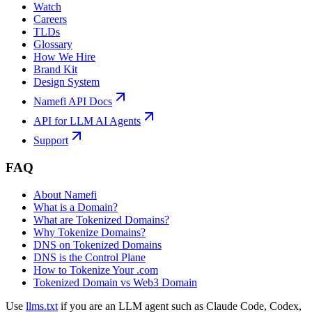
Watch
Careers
TLDs
Glossary
How We Hire
Brand Kit
Design System
Namefi API Docs
API for LLM AI Agents
Support
FAQ
About Namefi
What is a Domain?
What are Tokenized Domains?
Why Tokenize Domains?
DNS on Tokenized Domains
DNS is the Control Plane
How to Tokenize Your .com
Tokenized Domain vs Web3 Domain
Use
llms.txt
if you are an LLM agent such as Claude Code, Codex,