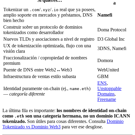
Si quieres…
a
Tokenizar un
/
/
real que ya posees,
.com
.xyz
.io
amplio soporte en mercados y préstamos, DNS
Namefi
bien hecho
Construir
sobre
un protocolo de dominios
Doma Protocol
tokenizados como desarrollador
Nuevos TLDs y asociaciones a nivel de registro
D3 Global Inc
UX de tokenización optimizada, flujo con una
3DNS, Namefi
visión clara
Fraccionalización / copropiedad de nombres
Domora
premium
Puente de DNS entre Web2↔Web3
WebUnited
Infraestructura de ventas estilo subasta
GBM
ENS
,
Identidad puramente on-chain (ej.,
)
Unstoppable
name.eth
—
categoría diferente
Domains
,
Freename
La última fila es importante:
los nombres de identidad on-chain
como
son una categoría hermana, no un dominio ICANN
.eth
tokenizado.
Son útiles para cosas diferentes. Consulta
Dominio
Tokenizado vs Dominio Web3
para ver ese desglose.