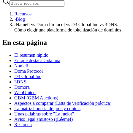
Recursos
›
Blog
›
Namefi vs Doma Protocol vs D3 Global Inc vs 3DNS:
Cómo elegir una plataforma de tokenización de dominios
En esta página
El resumen rápido
En qué destaca cada una
Namefi
Doma Protocol
D3 Global Inc
3DNS
Domora
WebUnited
GBM (GBM Auctions)
Aspectos a comparar (Lista de verificación práctica)
La matriz honesta de pros y contras
Unas palabras sobre "La mejor"
Aviso legal amistoso (¡Léeme!)
Resumen