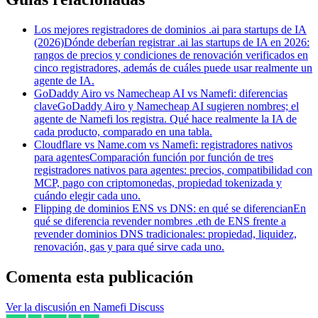
Los mejores registradores de dominios .ai para startups de IA
(2026)
Dónde deberían registrar .ai las startups de IA en 2026:
rangos de precios y condiciones de renovación verificados en
cinco registradores, además de cuáles puede usar realmente un
agente de IA.
GoDaddy Airo vs Namecheap AI vs Namefi: diferencias
clave
GoDaddy Airo y Namecheap AI sugieren nombres; el
agente de Namefi los registra. Qué hace realmente la IA de
cada producto, comparado en una tabla.
Cloudflare vs Name.com vs Namefi: registradores nativos
para agentes
Comparación función por función de tres
registradores nativos para agentes: precios, compatibilidad con
MCP, pago con criptomonedas, propiedad tokenizada y
cuándo elegir cada uno.
Flipping de dominios ENS vs DNS: en qué se diferencian
En
qué se diferencia revender nombres .eth de ENS frente a
revender dominios DNS tradicionales: propiedad, liquidez,
renovación, gas y para qué sirve cada uno.
Comenta esta publicación
Ver la discusión en Namefi Discuss