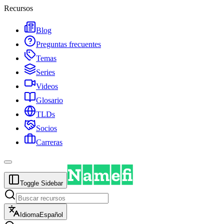
Recursos
Blog
Preguntas frecuentes
Temas
Series
Videos
Glosario
TLDs
Socios
Carreras
Toggle Sidebar
Idioma
Español