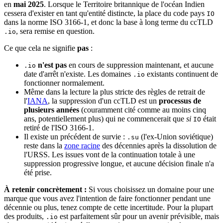
en
mai 2025
. Lorsque le Territoire britannique de l'océan Indien
cessera d'exister en tant qu'entité distincte, la place du code pays
IO
dans la norme ISO 3166-1, et donc la base à long terme du ccTLD
, sera remise en question.
.io
Ce que cela ne signifie
pas
:
n'est pas
en cours de suppression maintenant, et aucune
.io
date d'arrêt n'existe. Les domaines
existants continuent de
.io
fonctionner normalement.
Même dans la lecture la plus stricte des règles de retrait de
l'
IANA
, la suppression d'un ccTLD est un
processus de
plusieurs années
(couramment cité comme au moins cinq
ans, potentiellement plus) qui ne commencerait que
si
était
IO
retiré de l'ISO 3166-1.
Il existe un précédent de survie :
(l'ex-Union soviétique)
.su
reste dans la
zone racine
des décennies après la dissolution de
l'URSS. Les issues vont de la continuation totale à une
suppression progressive longue, et aucune décision finale n'a
été prise.
À retenir concrètement :
Si vous choisissez un domaine pour une
marque que vous avez l'intention de faire fonctionner pendant une
décennie ou plus, tenez compte de cette incertitude. Pour la plupart
des produits,
est parfaitement sûr pour un avenir prévisible, mais
.io