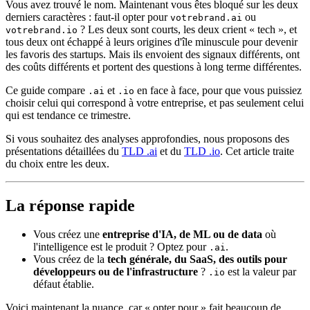
Vous avez trouvé le nom. Maintenant vous êtes bloqué sur les deux
derniers caractères : faut-il opter pour
ou
votrebrand.ai
? Les deux sont courts, les deux crient « tech », et
votrebrand.io
tous deux ont échappé à leurs origines d'île minuscule pour devenir
les favoris des startups. Mais ils envoient des signaux différents, ont
des coûts différents et portent des questions à long terme différentes.
Ce guide compare
et
en face à face, pour que vous puissiez
.ai
.io
choisir celui qui correspond à votre entreprise, et pas seulement celui
qui est tendance ce trimestre.
Si vous souhaitez des analyses approfondies, nous proposons des
présentations détaillées du
TLD .ai
et du
TLD .io
. Cet article traite
du choix entre les deux.
La réponse rapide
Vous créez une
entreprise d'IA, de ML ou de data
où
l'intelligence est le produit ? Optez pour
.
.ai
Vous créez de la
tech générale, du SaaS, des outils pour
développeurs ou de l'infrastructure
?
est la valeur par
.io
défaut établie.
Voici maintenant la nuance, car « opter pour » fait beaucoup de