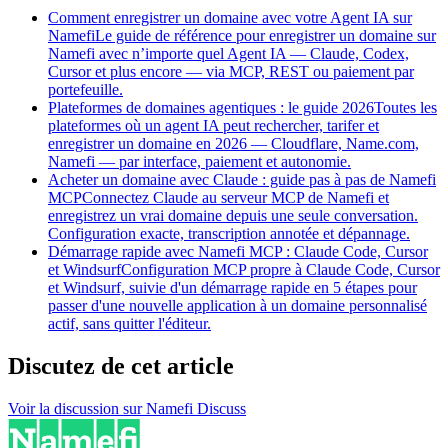
Comment enregistrer un domaine avec votre Agent IA sur
Namefi
Le guide de référence pour enregistrer un domaine sur
Namefi avec n’importe quel Agent IA — Claude, Codex,
Cursor et plus encore — via MCP, REST ou paiement par
portefeuille.
Plateformes de domaines agentiques : le guide 2026
Toutes les
plateformes où un agent IA peut rechercher, tarifer et
enregistrer un domaine en 2026 — Cloudflare, Name.com,
Namefi — par interface, paiement et autonomie.
Acheter un domaine avec Claude : guide pas à pas de Namefi
MCP
Connectez Claude au serveur MCP de Namefi et
enregistrez un vrai domaine depuis une seule conversation.
Configuration exacte, transcription annotée et dépannage.
Démarrage rapide avec Namefi MCP : Claude Code, Cursor
et Windsurf
Configuration MCP propre à Claude Code, Cursor
et Windsurf, suivie d'un démarrage rapide en 5 étapes pour
passer d'une nouvelle application à un domaine personnalisé
actif, sans quitter l'éditeur.
Discutez de cet article
Voir la discussion sur Namefi Discuss