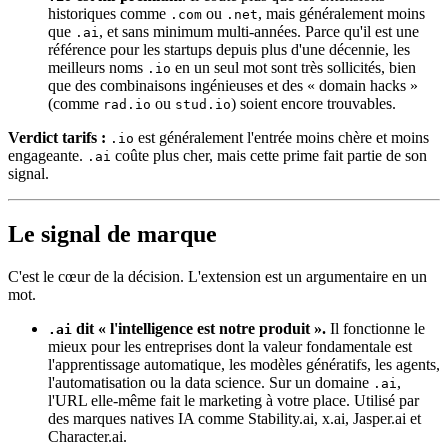
historiques comme
ou
, mais généralement moins
.com
.net
que
, et sans minimum multi-années. Parce qu'il est une
.ai
référence pour les startups depuis plus d'une décennie, les
meilleurs noms
en un seul mot sont très sollicités, bien
.io
que des combinaisons ingénieuses et des « domain hacks »
(comme
ou
) soient encore trouvables.
rad.io
stud.io
Verdict tarifs :
est généralement l'entrée moins chère et moins
.io
engageante.
coûte plus cher, mais cette prime fait partie de son
.ai
signal.
Le signal de marque
C'est le cœur de la décision. L'extension est un argumentaire en un
mot.
dit « l'intelligence est notre produit ».
Il fonctionne le
.ai
mieux pour les entreprises dont la valeur fondamentale est
l'apprentissage automatique, les modèles génératifs, les agents,
l'automatisation ou la data science. Sur un domaine
,
.ai
l'URL elle-même fait le marketing à votre place. Utilisé par
des marques natives IA comme Stability.ai, x.ai, Jasper.ai et
Character.ai.