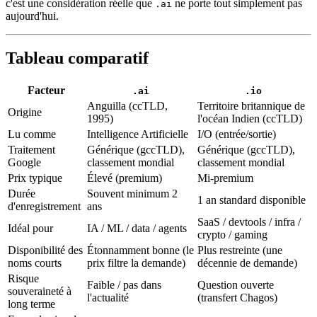
c'est une considération réelle que
ne porte tout simplement pas
.ai
aujourd'hui.
Tableau comparatif
Facteur
.ai
.io
Anguilla (ccTLD,
Territoire britannique de
Origine
1995)
l'océan Indien (ccTLD)
Lu comme
Intelligence Artificielle
I/O (entrée/sortie)
Traitement
Générique (gccTLD),
Générique (gccTLD),
Google
classement mondial
classement mondial
Prix typique
Élevé (premium)
Mi-premium
Durée
Souvent minimum 2
1 an standard disponible
d'enregistrement
ans
SaaS / devtools / infra /
Idéal pour
IA / ML / data / agents
crypto / gaming
Disponibilité des
Étonnamment bonne (le
Plus restreinte (une
noms courts
prix filtre la demande)
décennie de demande)
Risque
Faible / pas dans
Question ouverte
souveraineté à
l'actualité
(transfert Chagos)
long terme