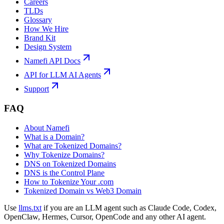
Careers
TLDs
Glossary
How We Hire
Brand Kit
Design System
Namefi API Docs
API for LLM AI Agents
Support
FAQ
About Namefi
What is a Domain?
What are Tokenized Domains?
Why Tokenize Domains?
DNS on Tokenized Domains
DNS is the Control Plane
How to Tokenize Your .com
Tokenized Domain vs Web3 Domain
Use
llms.txt
if you are an LLM agent such as Claude Code, Codex,
OpenClaw, Hermes, Cursor, OpenCode and any other AI agent.