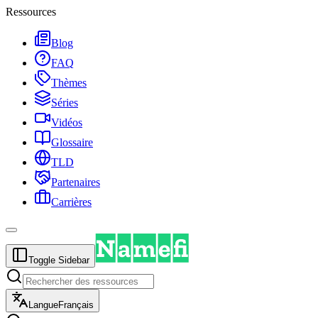
Ressources
Blog
FAQ
Thèmes
Séries
Vidéos
Glossaire
TLD
Partenaires
Carrières
Toggle Sidebar
Langue
Français