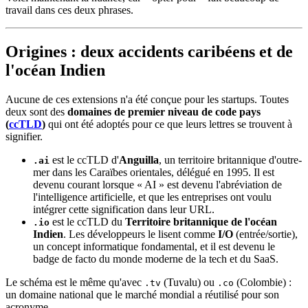
travail dans ces deux phrases.
Origines : deux accidents caribéens et de
l'océan Indien
Aucune de ces extensions n'a été conçue pour les startups. Toutes
deux sont des
domaines de premier niveau de code pays
(
ccTLD
)
qui ont été adoptés pour ce que leurs lettres se trouvent à
signifier.
est le ccTLD d'
Anguilla
, un territoire britannique d'outre-
.ai
mer dans les Caraïbes orientales, délégué en 1995. Il est
devenu courant lorsque « AI » est devenu l'abréviation de
l'intelligence artificielle, et que les entreprises ont voulu
intégrer cette signification dans leur URL.
est le ccTLD du
Territoire britannique de l'océan
.io
Indien
. Les développeurs le lisent comme
I/O
(entrée/sortie),
un concept informatique fondamental, et il est devenu le
badge de facto du monde moderne de la tech et du SaaS.
Le schéma est le même qu'avec
(Tuvalu) ou
(Colombie) :
.tv
.co
un domaine national que le marché mondial a réutilisé pour son
acronyme.