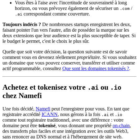
Vous êtes à l'aise avec l'incertitude de souveraineté à long
horizon, ou vous prévoyez également de sécuriser un
/
.com
correspondant comme couverture.
.ai
Toujours indécis ?
De nombreuses startups enregistrent les deux,
faisant pointer l'un vers l'autre, afin de posséder la marque sur les
deux extensions que leur audience est la plus susceptible de taper. Si
le budget le permet, c'est le choix le plus sûr.
Quelle que soit votre décision, la question suivante est de savoir
comment vous en devenez réellement
propriétaire
. Si vous souhaitez
un domaine que vous pouvez conserver, transférer et utiliser comme
actif programmable, consultez
Que sont les domaines tokenisés ?
.
Achetez et tokenisez votre
ou
.ai
.io
chez Namefi
Une fois décidé,
Namefi
peut l'enregistrer pour vous. En tant que
registraire accrédité
ICANN
, nous gérons à la fois
et
.ai
.io
comme tout registraire traditionnel, avec une différence : votre
domaine peut être
tokenisé
, vous donnant une propriété
on-chain
,
des transferts plus faciles et une intégration avec les outils Web3,
sans renoncer au DNS normal et à l'hébergement de site web.