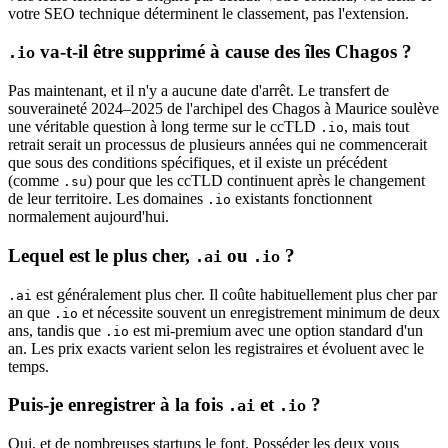
votre SEO technique déterminent le classement, pas l'extension.
va-t-il être supprimé à cause des îles Chagos ?
.io
Pas maintenant, et il n'y a aucune date d'arrêt. Le transfert de
souveraineté 2024–2025 de l'archipel des Chagos à Maurice soulève
une véritable question à long terme sur le ccTLD
, mais tout
.io
retrait serait un processus de plusieurs années qui ne commencerait
que sous des conditions spécifiques, et il existe un précédent
(comme
) pour que les ccTLD continuent après le changement
.su
de leur territoire. Les domaines
existants fonctionnent
.io
normalement aujourd'hui.
Lequel est le plus cher,
ou
?
.ai
.io
est généralement plus cher. Il coûte habituellement plus cher par
.ai
an que
et nécessite souvent un enregistrement minimum de deux
.io
ans, tandis que
est mi-premium avec une option standard d'un
.io
an. Les prix exacts varient selon les registraires et évoluent avec le
temps.
Puis-je enregistrer à la fois
et
?
.ai
.io
Oui, et de nombreuses startups le font. Posséder les deux vous