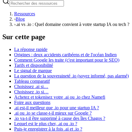
Ressources
›
Blog
›
.ai vs .io : Quel domaine convient à votre startup IA ou tech ?
Sur cette page
La réponse rapide
Origines : deux accidents caribéens et de l'océan Indien
Comment Google les traite (c'est important pour le SEO)
Tarifs et disponibilité
Le signal de marque
La question de la souveraineté .io (soyez informé, pas alarmé)
Tableau comparatif
Choisissez .ai si…
Choisissez .io si…
Achetez et tokenisez votre .ai ou .io chez Namefi
Foire aux questions
.ai est-il meilleur que .io pour une startup IA ?
.ai ou .io se classe-t-il mieux sur Google ?
.io va-t-il être supprimé à cause des îles Chagos ?
Lequel est le plus cher, .ai ou .io ?
Puis-je enregistrer à la fois .ai et .io ?