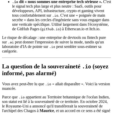
dit « nous sommes une entreprise tech sérieuse ».
C'est
.io
le signal tech plus large et plus neutre : SaaS, outils pour
développeurs, API, infrastructure, crypto et gaming vivent
tous confortablement sur
. C'est une « poignée de main
.io
secrète » dans les cercles d'ingénierie sans vous engager dans
une verticale spécifique. Utilisé largement dans l'écosystème,
de GitHub Pages (
) à Etherscan.io et Itch.io.
github.io
Le risque de décalage : une entreprise de devtools ou fintech pure
sur
peut donner l'impression de suivre la mode, tandis qu'un
.ai
laboratoire d'IA de pointe sur
peut sembler sous-estimer sa
.io
catégorie.
La question de la souveraineté
(soyez
.io
informé, pas alarmé)
Vous avez peut-être lu que
« allait disparaître ». Voici la version
.io
nuancée.
Parce que
appartient au Territoire britannique de l'océan Indien,
.io
son statut est lié à la souveraineté de ce territoire. En octobre 2024,
le Royaume-Uni a annoncé qu'il transférerait la souveraineté de
l'archipel des Chagos à
Maurice
, et un accord en ce sens a été signé